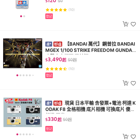
120
$
$
0
(10)
登記
【BANDAI 萬代】鋼普拉 BANDAI
MGEX 1/100 STRIKE FREEDOM GUNDAM
攻擊自由鋼彈 電鍍版
3,490
$
起
$
0
起
(10)
登記
現貨 日本平輸 含發票+電池 柯達 K
ODAK F8 全格相機 底片相機 可換底片 傻瓜
相機 膠卷 H35
330
$
起
$
0
起
登記