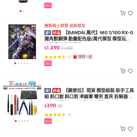
登記
機動戰士鋼彈 組裝模型
【BANDAI 萬代】MG 1/100 RX-0
獨角獸鋼彈 動畫配色版(萬代模型 模型玩具
組裝模型 鋼彈模型)
1,490
$
$
1,980
僅剩
1
組
(3)
登記
【鋼普拉】現貨 模型組裝 新手工具
組 斜口鉗 斜口剪 滲線筆 彎夾 直夾 拆解器 筆
刀 打磨棒 銼刀 切割墊 大全配
390
$
$
0
(9)
登記