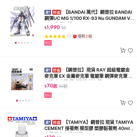
【BANDAI 萬代】鋼普拉 BANDAI
鋼彈UC MG 1/100 RX-93 Nu GUNDAM Ve
r. Ka 牛鋼 v鋼
1,990
$
$
0
僅剩
2
組
(7)
登記
【鋼普拉】現貨 RAY 超級電鍍金
麥克筆 EX 金屬麥克筆 電鍍筆 鋼彈麥克筆 馬
克筆 麥克筆 模式玩造 消色筆
70
$
起
$
0
起
登記
【TAMIYA】鋼普拉 現貨 TAMIYA
CEMENT 接著劑 模型膠 塑膠黏著劑 40ml
白蓋膠水 無縫 溢膠 87003