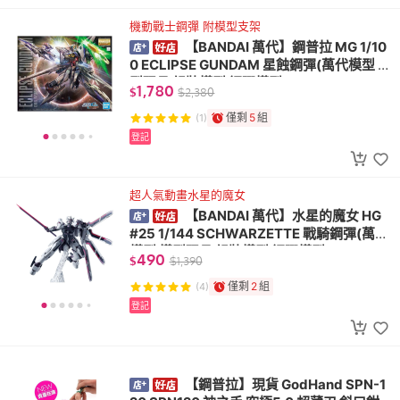
機動戰士鋼彈 附模型支架
【BANDAI 萬代】鋼普拉 MG 1/10
0 ECLIPSE GUNDAM 星蝕鋼彈(萬代模型 模
型玩具 組裝模型 鋼彈模型)
1,780
$
$
2,380
僅剩
5
組
(1)
登記
超人氣動畫水星的魔女
【BANDAI 萬代】水星的魔女 HG
#25 1/144 SCHWARZETTE 戰騎鋼彈(萬代
模型 模型玩具 組裝模型 鋼彈模型)
490
$
$
1,390
僅剩
2
組
(4)
登記
【鋼普拉】現貨 GodHand SPN-1