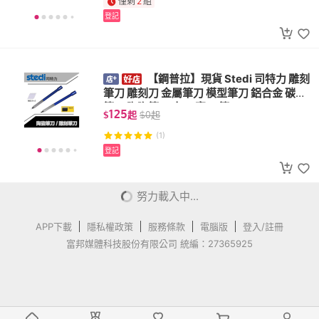
僅剩
2
組
登記
【鋼普拉】現貨 Stedi 司特力 雕刻
筆刀 雕刻刀 金屬筆刀 模型筆刀 鋁合金 碳鋼
筆刀 陶瓷筆刀 窄刃 寬刃 筆刀
125
$
起
$
0
起
(1)
登記
【BANDAI 萬代】鋼普拉 現貨 BA
NDAI STAR WARS 星際大戰 1/48 曼達洛人
N-1 星際戰鬥機 含支架 組裝模型
1,200
$
$
0
僅剩
1
組
登記