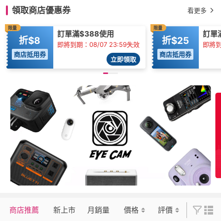
領取商店優惠券
看更多
限量
限量
訂單滿$388使用
訂單
折$8
折$25
即將到期：08/07 23:59失效
即將到
商店抵用券
商店抵用券
立即領取
商店推薦
新上市
月銷量
價格
評價