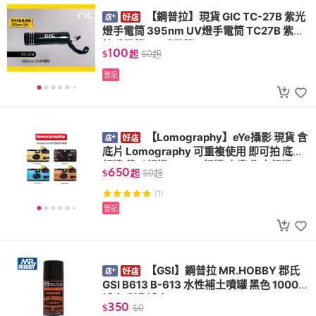
【鋼普拉】現貨 GIC TC-27B 紫光
燈手電筒 395nm UV燈手電筒 TC27B 紫外
線手電筒 UV手電筒
100
$
起
$
0
起
登記
【Lomography】eYe攝影 現貨 含
底片 Lomography 可重複使用 即可拍 底片
相機 傻瓜相機 LOMO相機 文青 復古相機
650
$
起
$
0
起
(1)
登記
【GSI】鋼普拉 MR.HOBBY 郡氏
GSI B613 B-613 水性補土噴罐 黑色 1000番
補土噴罐 補土
350
$
$
0