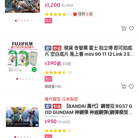
裝模型 鋼彈模型)
1,200
$
$
1,980
僅剩
3
組
(1)
登記
現貨 含發票 富士 拍立得 即可拍底
片 空白底片 馬上看 mini 90 11 12 Link 2 EV
O
390
$
起
$
0
起
(9)
登記
總銷量>50
萬代模型 日本製造
【BANDAI 萬代】鋼普拉 RG37 G
OD GUNDAM 神鋼彈 神威鋼彈(鋼彈模型 組
裝模型 鋼彈 RG)
950
$
$
1,680
(1)
登記