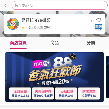
搜全站商品
鋼普拉 eYe攝影
追蹤人數
284
4.9
商店首頁
商品
分類