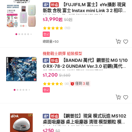
【FUJIFILM 富士】eYe攝影 現貨
新款 含稅 富士 Instax mini Link 3 2 相印機
拍立得 口袋 手機相片列印 平輸
3,990
$
起
$
0
起
(10)
登記
總銷量>50
機動戰士鋼彈 組裝模型
【BANDAI 萬代】鋼普拉 MG 1/10
0 RX-78-2 GUNDAM Ver.3.0 初鋼(萬代模
型 模型玩具 組裝模型 鋼彈模型)
1,200
$
$
1,580
僅剩
3
組
(4)
登記
【鋼普拉】現貨 模式玩造 MS102
桌面吸塵器 桌上吸塵器 清理 模型顆粒 模型
打磨 粉塵 擦布碎屑 碎屑清理器
250
$
$
0