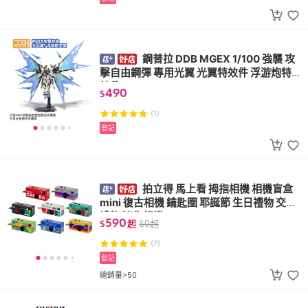
鋼普拉 DDB MGEX 1/100 強襲 攻
擊自由鋼彈 專用光翼 光翼特效件 浮游炮特
效件 DDB022
490
$
(1)
登記
拍立得 馬上看 拇指相機 相機盲盒
mini 復古相機 鑰匙圈 耶誕節 生日禮物 交換
禮物 迷你相機
590
$
起
$
0
起
(7)
登記
總銷量>50