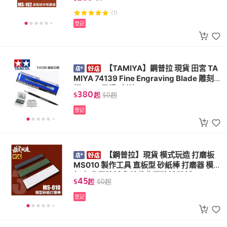
(1)
登記
【TAMIYA】鋼普拉 現貨 田宮 TA
MIYA 74139 Fine Engraving Blade 雕刻刀
柄 (刀刃另購) 刻線刀
380
$
起
$
0
起
登記
【鋼普拉】現貨 模式玩造 打磨板
MS010 製作工具 直板型 砂紙棒 打磨器 模型
打磨 背膠砂紙 免剪裁背膠砂紙 砂紙
45
$
起
$
0
起
登記