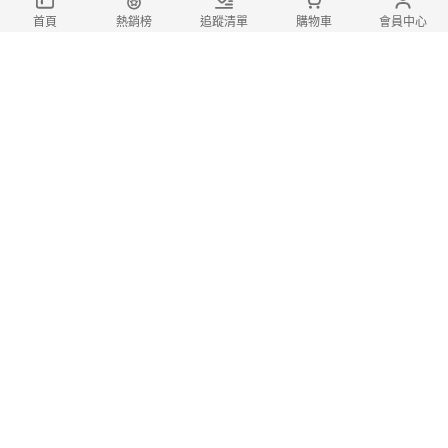
首頁
熱銷榜
追蹤清單
購物車
會員中心
【鋼普拉】現貨 GIC TC-19 TC19
除靜電防塵刷 模型 公仔專用 除毛絮 金屬筆
桿 靜電刷 防塵刷 毛刷 刷子
450
$
$
0
(3)
登記
【鋼普拉】現貨 模式玩造 MS043
油性勾線筆 代針筆 鋼彈模型 極細墨線筆 補
色筆 油性筆 勾線筆 墨線筆 麥克筆
60
$
起
$
0
起
(1)
登記
總銷量>50
【GSI】eye攝影 MR.HOBBY 郡氏
GSI 鋼彈麥克筆 GUNDAM MARKER 塑膠模