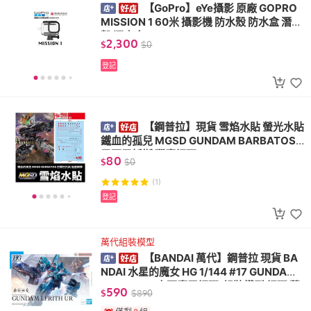
【GoPro】eYe攝影 原廠 GOPRO
MISSION 1 60米 攝影機 防水殼 防水盒 潛水
殼 潛水盒 AGDIV-001
2,300
$
$
0
登記
【鋼普拉】現貨 雪焰水貼 螢光水貼
鐵血的孤兒 MGSD GUNDAM BARBATOS
巴爾巴托斯 獵魔鋼彈
80
$
$
0
(1)
登記
萬代組裝模型
【BANDAI 萬代】鋼普拉 現貨 BA
NDAI 水星的魔女 HG 1/144 #17 GUNDAM
LFRITH UR 烏爾魔靈鋼彈(組裝模型 鋼彈 萬
590
$
$
890
代模型)