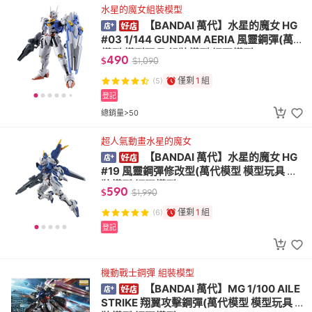
水星的魔女組裝模型
【BANDAI 萬代】水星的魔女 HG
#03 1/144 GUNDAM AERIA 風靈鋼彈(萬代
模型 模型玩具 組裝模型 鋼彈模型)
490
$
$
1,090
僅剩
1
組
(5)
登記
總銷量>50
超人氣動畫水星的魔女
【BANDAI 萬代】水星的魔女 HG
#19 風靈鋼彈修改型(萬代模型 模型玩具 組
裝模型 鋼彈模型)
590
$
$
1,990
僅剩
1
組
(6)
登記
機動戰士鋼彈 組裝模型
【BANDAI 萬代】MG 1/100 AILE
STRIKE 翔翼攻擊鋼彈(萬代模型 模型玩具 組