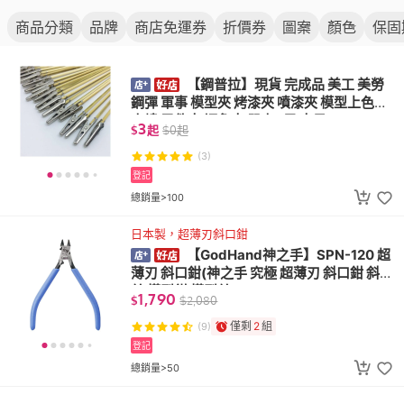
商品分類
品牌
商店免運券
折價券
圖案
顏色
保固
【鋼普拉】現貨 完成品 美工 美勞
鋼彈 軍事 模型夾 烤漆夾 噴漆夾 模型上色夾
串燒 零件夾 鱷魚夾 單支3元 夾子
3
$
起
$
0
起
(3)
登記
總銷量>100
日本製，超薄刃斜口鉗
【GodHand神之手】SPN-120 超
薄刃 斜口鉗(神之手 究極 超薄刃 斜口鉗 斜口
剪 模型鉗 模型剪)
1,790
$
$
2,080
僅剩
2
組
(9)
登記
總銷量>50