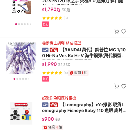
20 SPN120 神之手 究極5.0 超薄刃 斜口鉗
斜口剪 模型鉗 模型剪
1,790
$
起
$
0
起
(6)
登記
機動戰士鋼彈 組裝模型
【BANDAI 萬代】鋼普拉 MG 1/10
0 Hi-Nu Ver. Ka Hi-V 海牛鋼彈(萬代模型 模
型玩具 組裝模型 鋼彈模型)
1,990
$
$
2,880
僅剩
1
組
(4)
登記
超迷你魚眼底片相機
【Lomography】eYe攝影 現貨 L
omography Fisheye Baby 110 魚眼 底片相
機 傻瓜相機 復古相機 LOMO
900
$
$
0
僅剩
4
組