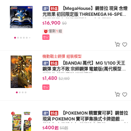
【MegaHouse】鋼普拉 現貨 含燈
光效果 初回限定版 THREEMEGA Hi-SPEC
閃電霹靂車 超級阿斯拉01 完全變形
16,900
$
$
0
僅剩
1
組
登記
機動戰士鋼彈 組裝模型
【BANDAI 萬代】MG 1/100 天王
鋼彈 東方不敗 宗師鋼彈 電鍍版(萬代模型 模
型玩具 組裝模型 鋼彈模型)
1,480
$
$
2,180
登記
【POKEMON 精靈寶可夢】鋼普拉
現貨 POKEMON 寶可夢集換式卡牌遊戲 超
級進化 高級擴充包 超級進化夢想 EX M2a 劍
400
$
起
$
0
起
&盾 SETB