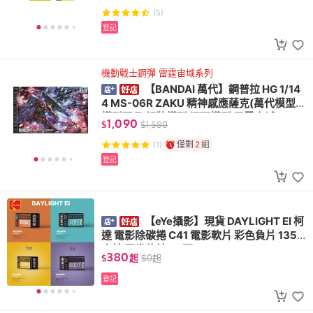
(5)
登記
機動戰士鋼彈 雷霆宙域系列
【BANDAI 萬代】鋼普拉 HG 1/14
4 MS-06R ZAKU 精神感應薩克(萬代模型
模型玩具 組裝模型 鋼彈模型 雷霆宙域)
1,090
$
$
1,580
僅剩
2
組
(1)
登記
【eYe攝影】現貨 DAYLIGHT EI 柯
達 電影除碳捲 C41 電影軟片 彩色負片 135
底片 膠卷軟片 36張
380
$
起
$
0
起
登記