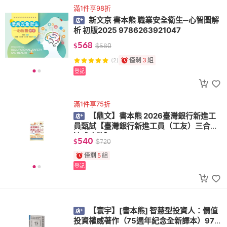
滿1件享98折
新文京 書本熊 職業安全衛生─心智圖解
析 初版2025 9786263921047
568
$
$
580
僅剩
3
組
(2)
登記
滿1件享75折
【鼎文】書本熊 2026臺灣銀行新進工
員甄試【臺灣銀行新進工員（工友）三合一
速成攻略】 9786264670128
540
$
$
720
僅剩
5
組
登記
【寰宇】[書本熊] 智慧型投資人：價值
投資權威著作（75週年紀念全新譯本）978