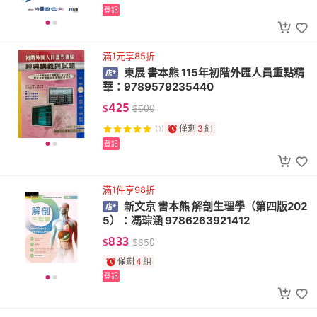
登記
滿1元享85折
東展 書本熊 115年初階外匯人員重點精
華：9789579235440
425
$
$
500
僅剩
3
組
(1)
登記
滿1件享98折
新文京 書本熊 解剖生理學（第四版202
5）：馮琮涵 9786263921412
833
$
$
850
僅剩
4
組
登記