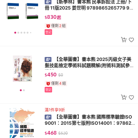
【新學林】書本熊 民事訴訟法 上冊/下
冊 11版2025 姜世明 9789865265779 97
89865265304
830
$
起
僅剩
2
組
登記
【全華圖書】書本熊 2025丙級女子美
髮技能檢定學術科試題精解(附術科測試參考
資料) 9786264015301
450
$
$
0
僅剩
4
組
登記
滿1件享9折
【全華圖書】書本熊 國際標準驗證ISO
9001：2015第七版附ISO14001：978626
3283916
468
$
$
520