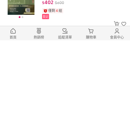
402
$
$
600
僅剩
4
組
登記
滿1件享85折
首頁
熱銷榜
追蹤清單
購物車
會員中心
[宏典~書本熊]2026國營事業招考1000
題國文：9786267844588<書本熊書屋>
361
$
$
500
僅剩
4
組
登記
【遠東圖書】書本熊 遠東英漢．漢英雙
向辭典(五版2026)(48開)(道林紙)：97898
65598310
846
$
$
890
僅剩
2
組
登記