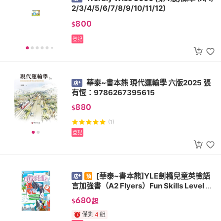
2/3/4/5/6/7/8/9/10/11/12)
800
$
登記
華泰~書本熊 現代運輸學 六版2025 張
有恆：9786267395615
880
$
(1)
登記
[華泰~書本熊]YLE劍橋兒童英檢語
言加強書（A2 Flyers）Fun Skills Level 5&
6
680
$
起
僅剩
4
組