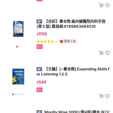
【合記】書本熊 麻州總醫院內科手冊
(第七版) 鄭昌錡 9789863684510
900
$
僅剩
3
組
(1)
登記
【文鶴】[~書本熊] Expanding Skills f
or Listening 1.2.3
560
$
登記
Wordly Wise 3000 (第4版)課本 (K/1/