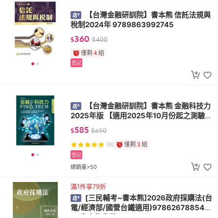
【台灣金融研訓院】書本熊 信託法規與
稅制2024年 9789863992745
360
$
$
400
僅剩
4
組
登記
【台灣金融研訓院】書本熊 金融科技力
2025年版 【適用2025年10月份起之測驗】
9789863992837
585
$
$
650
僅剩
3
組
(8)
登記
總銷量>50
滿1件享79折
[三民輔考~書本熊]2026政府採購法(台
電/經濟部/國營台鐵適用)978626788543
7<書本熊書屋>