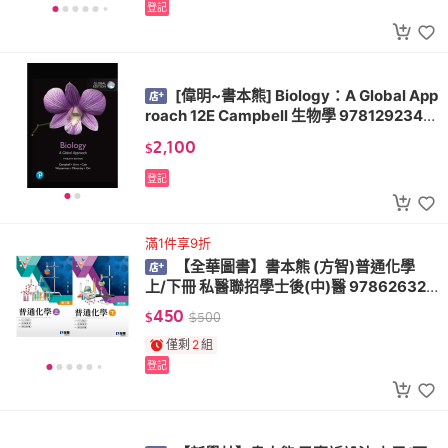
登記
[偉明~書本熊] Biology：A Global App
roach 12E Campbell 生物學 9781292341
637
2,100
$
登記
滿1件享9折
【全華圖書】書本熊 (方智)普通化學
上/下冊 私醫聯招學士後(中)醫 978626328
1387 9786263281967
450
$
$
500
僅剩
2
組
登記