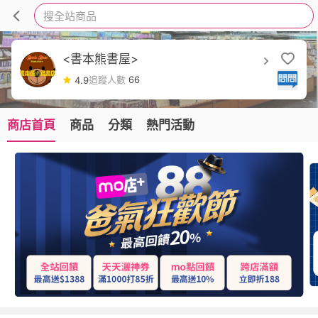
搜全站商品
<書本熊書屋>
追蹤人數
66
4.9
商店首頁
商品
分類
熱門活動