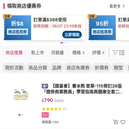
領取商店優惠券
看更多
限量
限量
訂單滿$388使用
訂單滿
折$8
95折
即將到期：08/07 23:59失效
即將到期
商店抵用券
商店抵用券
立即領取
商店推薦
新上市
月銷量
價格
評價
現折活動
商品分類
品牌
商店免運券
折價券
類型
【證基會】書本熊 普業-115修訂26版
「證券商業務員」學習指南與題庫全套二冊)
9786269293926
790
$
$
880
(6)
登記
總銷量>100