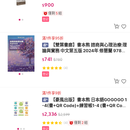
6269274000
900
$
僅剩
5
組
登記
滿1件享95折
【雙葉書廊】書本熊 諮商與心理治療:理
論與實務 中文第五版 2024年 修慧蘭 97862
69737956
741
$
$
780
(4)
登記
滿1件享9折
【豪風出版】書本熊 日本語GOGOGO 1
-4(書+QR Code)+練習帳1-4 (書+QR Cod
e)9789860612684
2,336
$
$
2,599
僅剩
2
組
(4)
登記