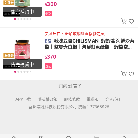
腐劑｜純素全素｜香麻不辣
300
免運券
$
售完補貨中
登記
美國出口、新加坡網紅直播指定款
辣味豆哥CHILISMAN_蝦蝦醬 海鮮沙茶
醬｜整隻大白蝦｜海鮮紅蔥酥醬｜蝦醬空心
菜｜無防腐劑｜拌麵拌飯必備
370
免運券
$
售完補貨中
登記
已經到底了
APP下載
隱私權政策
服務條款
電腦版
登入/註冊
富邦媒體科技股份有限公司 統編：27365925