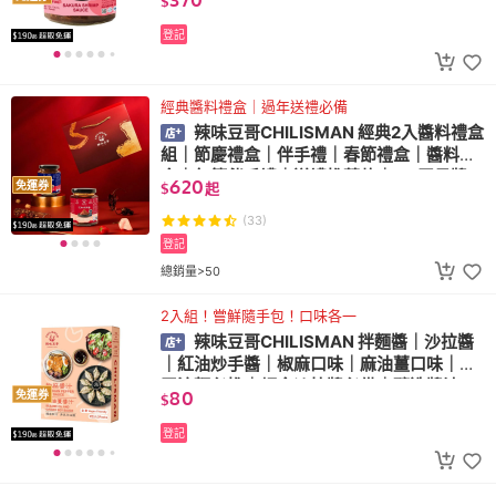
$
登記
經典醬料禮盒｜過年送禮必備
辣味豆哥CHILISMAN 經典2入醬料禮盒
組｜節慶禮盒｜伴手禮｜春節禮盒｜醬料禮
盒｜年節伴手禮｜送禮推薦款｜XO干貝醬
620
免運券
$
起
(33)
登記
總銷量>50
2入組！嘗鮮隨手包！口味各一
辣味豆哥CHILISMAN 拌麵醬｜沙拉醬
｜紅油炒手醬｜椒麻口味｜麻油薑口味｜夏
天涼麵必推｜輕食沙拉醬必備｜釀造醬油
80
免運券
$
登記