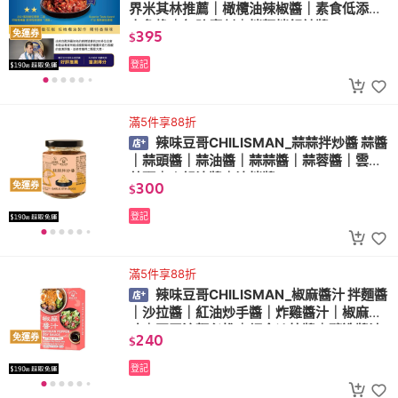
界米其林推薦｜橄欖油辣椒醬｜素食低添加
少負擔｜無防腐劑｜拌麵拌飯辣醬
395
免運券
$
登記
滿5件享88折
辣味豆哥CHILISMAN_蒜蒜拌炒醬 蒜醬
｜蒜頭醬｜蒜油醬｜蒜蒜醬｜蒜蓉醬｜雲林
蒜頭｜火鍋沾醬｜沾拌醬
300
免運券
$
登記
滿5件享88折
辣味豆哥CHILISMAN_椒麻醬汁 拌麵醬
｜沙拉醬｜紅油炒手醬｜炸雞醬汁｜椒麻口
味｜夏天涼麵必推｜輕食沙拉醬｜釀造醬油
240
免運券
$
登記