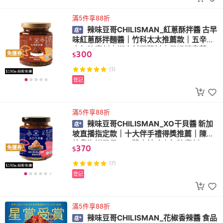
滿5件享88折
辣味豆哥CHILISMAN_紅蔥酥拌醬 古早
味紅蔥酥拌麵醬｜竹科太太推薦款｜五辛素
｜無防腐劑｜懶人料理醬料｜煲湯拌青菜
300
免運券
$
(1)
登記
滿5件享88折
辣味豆哥CHILISMAN_XO干貝醬 新加
坡直播指定款｜十大伴手禮得獎推薦｜陳年
乾貨海鮮干貝ＸＯ醬｜辣味｜無防腐劑
370
免運券
$
(7)
登記
滿5件享88折
辣味豆哥CHILISMAN_花椒香辣醬 食品