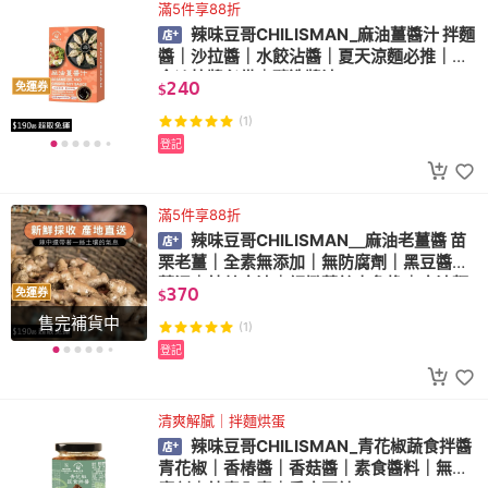
滿5件享88折
辣味豆哥CHILISMAN_麻油薑醬汁 拌麵
醬｜沙拉醬｜水餃沾醬｜夏天涼麵必推｜輕
食沙拉醬必備｜釀造醬油
240
免運券
$
(1)
登記
滿5件享88折
辣味豆哥CHILISMAN＿麻油老薑醬 苗
栗老薑｜全素無添加｜無防腐劑｜黑豆醬油
薑泥｜純芝麻油｜細緻薑絲少負擔｜麻油麵
370
免運券
$
線
售完補貨中
(1)
登記
清爽解膩｜拌麵烘蛋
辣味豆哥CHILISMAN_青花椒蔬食拌醬
青花椒｜香椿醬｜香菇醬｜素食醬料｜無防