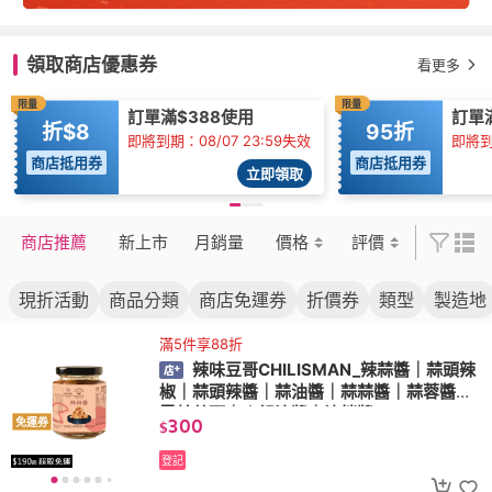
領取商店優惠券
看更多
限量
限量
訂單滿$388使用
訂單滿
折$8
95折
即將到期：08/07 23:59失效
即將到期
商店抵用券
商店抵用券
立即領取
商店推薦
新上市
月銷量
價格
評價
現折活動
商品分類
商店免運券
折價券
類型
製造地
滿5件享88折
辣味豆哥CHILISMAN_辣蒜醬｜蒜頭辣
椒｜蒜頭辣醬｜蒜油醬｜蒜蒜醬｜蒜蓉醬｜
雲林蒜頭｜火鍋沾醬｜沾拌醬
300
免運券
$
登記