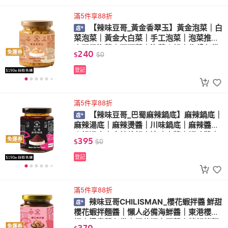
滿5件享88折
【辣味豆哥_黃金香翠玉】黃金泡菜｜白
菜泡菜｜黃金大白菜｜手工泡菜｜泡菜推薦
｜開胃泡菜｜下酒菜｜泡菜火鍋｜佐餐必備
240
免運券
$
$
0
｜開胃菜
登記
滿5件享88折
【辣味豆哥_巴蜀麻辣鍋底】麻辣鍋底｜
麻辣湯底｜麻辣燙醬｜川味鍋底｜麻辣醬｜
火鍋湯底｜麻辣乾鍋｜滷味底醬｜調味醬｜
395
免運券
$
$
0
圍爐必備
登記
滿5件享88折
辣味豆哥CHILISMAN_櫻花蝦拌醬 鮮甜
櫻花蝦拌麵醬｜懶人必備海鮮醬｜東港櫻花
蝦｜燙青菜必備｜櫻花蝦高麗菜｜拌飯拌麵
370
免運券