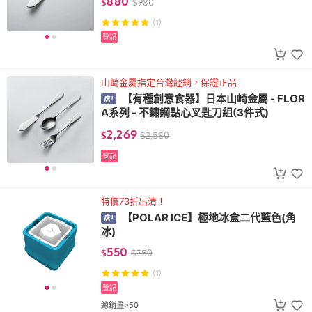
880
$
$
980
(1)
登記
山崎金屬指定台灣經銷，保證正品
【有種創意食器】日本山崎金屬 - FLOR
A系列 - 不鏽鋼點心叉匙刀組(3件式)
2,269
$
$
2,580
登記
特價73折出清！
【POLAR ICE】極地冰盒二代藍色(角
冰)
550
$
$
750
(1)
登記
總銷量>50