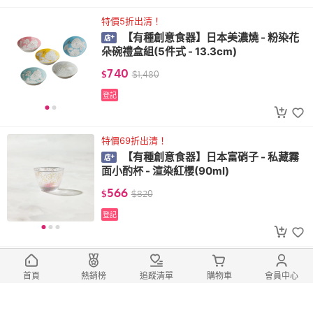
特價5折出清！
【有種創意食器】日本美濃燒 - 粉染花
朵碗禮盒組(5件式 - 13.3cm)
740
$
$
1,480
登記
特價69折出清！
【有種創意食器】日本富硝子 - 私藏霧
面小酌杯 - 渲染紅櫻(90ml)
566
$
$
820
登記
山崎金屬指定台灣經銷，保證正品
【有種創意食器】日本山崎金屬 - HOM
首頁
熱銷榜
追蹤清單
購物車
會員中心
E FESTA系列 - 不鏽鋼點心叉匙組(2件式)
1,260