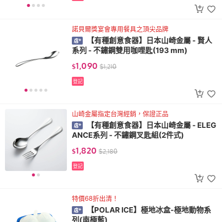
諾貝爾獎宴會專用餐具之頂尖品牌
【有種創意食器】日本山崎金屬 - 賢人
系列 - 不鏽鋼雙用咖哩匙(193 mm)
1,090
$
$
1,210
登記
山崎金屬指定台灣經銷，保證正品
【有種創意食器】日本山崎金屬 - ELEG
ANCE系列 - 不鏽鋼叉匙組(2件式)
1,820
$
$
2,180
登記
特價68折出清！
【POLAR ICE】極地冰盒-極地動物系
列(南極藍)