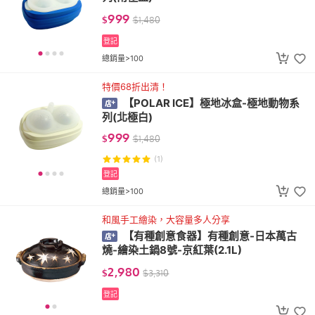
999
$
$
1,480
登記
總銷量>100
特價68折出清！
【POLAR ICE】極地冰盒-極地動物系
列(北極白)
999
$
$
1,480
(1)
登記
總銷量>100
和風手工繪染，大容量多人分享
【有種創意食器】有種創意-日本萬古
燒-繪染土鍋8號-京紅葉(2.1L)
2,980
$
$
3,310
登記