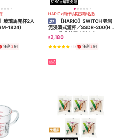
宜
HARIOx陶作坊限定聯名款
O】玻璃馬克杯2入
【HARIO】SWITCH 老岩
M-1824)
泥浸漬式濾杯／SSDR-200(HA
RIOx陶作坊限定聯名款)
2,180
$
僅剩
2
組
僅剩
2
組
(4)
登記
免運券