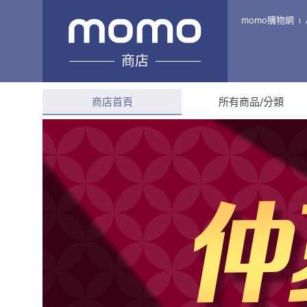
white studio
momo購物網
商店
綜合評分
4.9
(
337
則評
商店首頁
所有商品/分類