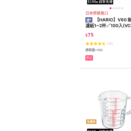
日本原裝進口
【HARIO】V60 
濾紙1~2杯／100入(VCF
0M)
75
$
(15)
總銷量>100
登記
免運券