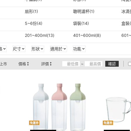
扇形(1)
聰明濾杯(1)
冰滴壺
5~6份(4)
袋裝(14)
盒裝(
201~400ml(13)
401~600ml(8)
601~
格
尺寸
形狀
適用於
功能
上市
價格
評價
~
確認
免運券
免運券