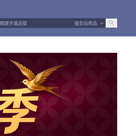
追蹤人數
12
問問回應率
100%
商品數量
130
搜全站商品
商店簡介
退換貨須知