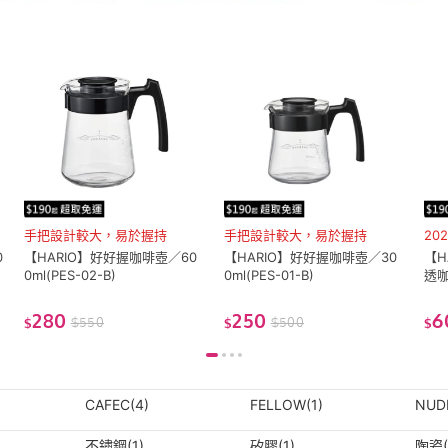
手把設計較大，易於握持
手把設計較大，易於握持
20
0
【HARIO】好好握咖啡壺／60
【HARIO】好好握咖啡壺／30
【H
0ml(PES-02-B)
0ml(PES-01-B)
透咖
280
250
6
$
550
$
500
$
$
$
CAFEC(4)
FELLOW(1)
NUDE
不鏽鋼(1)
矽膠(1)
陶瓷(