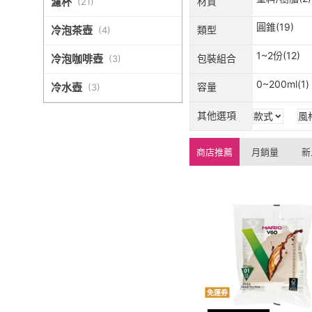
濾杯
材質
(
21
)
圓錐(19)
冷泡茶壺
類型
(
4
)
1~2份(12)
冷泡咖啡壺
包裝組合
(
3
)
0~200ml(1)
冷水壺
容量
(
3
)
其他選項
款式
風
商店推薦
月銷量
新
免運券