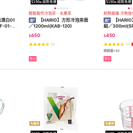
輕鬆製作冷泡茶、水果茶
耐熱玻璃 冷熱皆
無漂白01
【HARIO】方形冷泡茶壺
【HARI
-01-10
／1200ml(KAB-120)
組／300ml(SR
650
450
$
$
(5)
(7)
總銷量>50
登記
登記
免運券
免運券