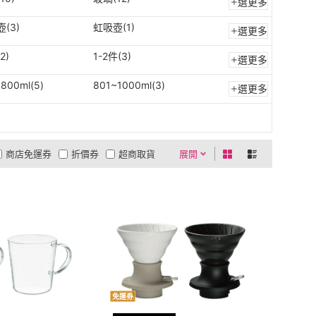
選更多
(3)
虹吸壺(1)
選更多
2)
1-2件(3)
選更多
800ml(5)
801~1000ml(3)
選更多
商店免運券
折價券
超商取貨
展開
0利率
商品有量
有影片
貨到付款
低溫宅配
5
4
及以上
3
及以上
2
及以上
1
及以上
免運券