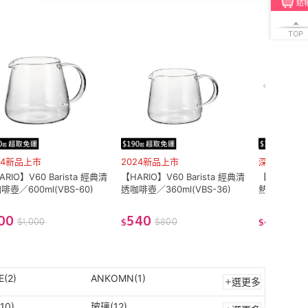
結
TOP
24新品上市
2024新品上市
深型設計易
ARIO】V60 Barista 經典清
【HARIO】V60 Barista 經典清
【HARIO】R
啡壺／600ml(VBS-60)
透咖啡壺／360ml(VBS-36)
熱攪拌碗 調
ml + 2200
00
540
499
$
1,000
$
800
$
1,
$
$
(2)
ANKOMN(1)
選更多
10)
玻璃(12)