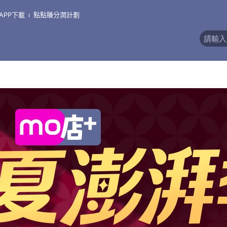
APP下載
點點賺分潤計劃
價)