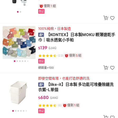
僅剩
1
組
登記
100%純棉，日本製造
【KONTEX】日本製MOKU 輕薄速乾手
巾｜吸水透氣小手帕
139
$
$
390
僅剩
5
組
(23)
登記
總銷量>100
即使空間有限，也能打造舒適的洗
【like-it】日本製 多功能可堆疊隙縫洗
衣籃-L單個
680
$
$
990
僅剩
1
組
(6)
登記