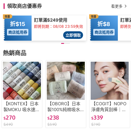
領取商店優惠券
看更多
限量
限量
訂單滿$249使用
訂單
折$15
折$8
即將到期：08/08 23:59失效
即將到
商店抵用券
商店抵用券
立即領取
熱銷商品
【KONTEX】日本
【OBORO】日本
【COGIT】NOPO
製MOKU 吸水速乾
製100%純棉吸水
淨膚角質刮棒｜毛
毛巾｜輕薄透氣運
洗臉毛巾
孔粉刺清潔
270
238
339
$
$
$
動旅行用
$
490
$
590
$
790