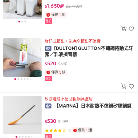
1,650
$
起
$
3,790
起
僅剩
1
組
登記
旋鈕式擠出，能完全擠出不浪費
[DULTON] GLUTTON不鏽鋼捲動式牙
膏／乳液擠管器
520
$
$
690
僅剩
5
組
登記
矽膠邊緣不易刮傷鍋具塗層
【MARNA】日本耐熱不傷鍋矽膠鍋鏟
530
$
$
1,199
僅剩
1
組
(1)
登記