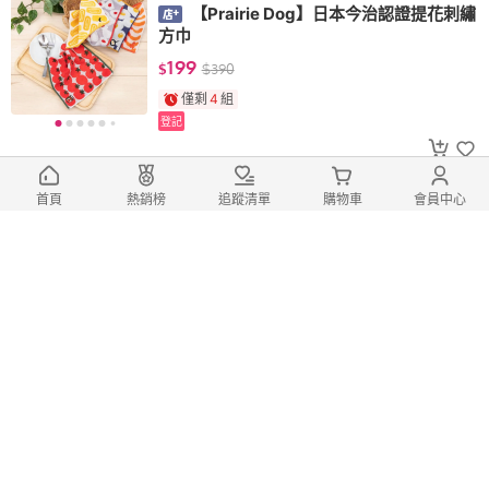
【Prairie Dog】日本今治認證提花刺繡
方巾
199
$
$
390
僅剩
4
組
登記
日本今治認證 ，100%純棉
首頁
熱銷榜
追蹤清單
購物車
會員中心
【Prairie Dog】Zootto 日本今治認證
有機棉動物刺繡運動毛巾
499
$
$
990
僅剩
2
組
登記
日本今治認證 ，100%純棉
【Prairie Dog】Zootto 日本今治認證
有機棉動物刺繡方巾
320
$
$
690