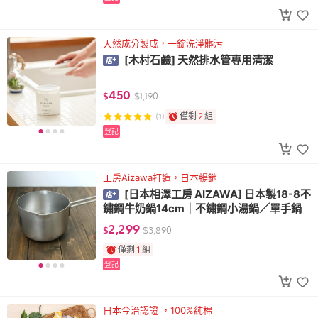
天然成分製成，一錠洗淨髒污
[木村石鹼] 天然排水管專用清潔
450
$
$
1,190
僅剩
2
組
(1)
登記
工房Aizawa打造，日本暢銷
[日本相澤工房 AIZAWA] 日本製18-8不
鏽鋼牛奶鍋14cm｜不鏽鋼小湯鍋／單手鍋
2,299
$
$
3,890
僅剩
1
組
登記
日本今治認證 ，100%純棉