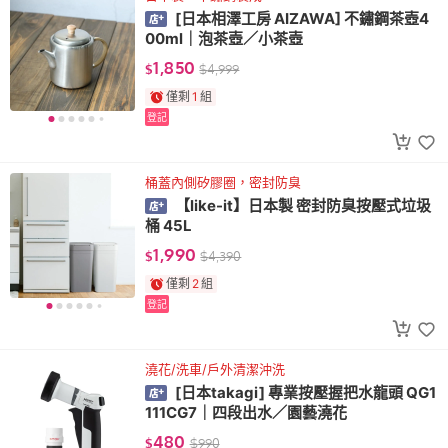
[日本相澤工房 AIZAWA] 不鏽鋼茶壺4
00ml｜泡茶壺／小茶壺
1,850
$
$
4,999
僅剩
1
組
登記
桶蓋內側矽膠圈，密封防臭
【like-it】日本製 密封防臭按壓式垃圾
桶 45L
1,990
$
$
4,390
僅剩
2
組
登記
澆花/洗車/戶外清潔沖洗
[日本takagi] 專業按壓握把水龍頭 QG1
111CG7｜四段出水／園藝澆花
480
$
$
990