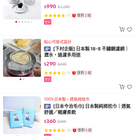
990
$
$
2,290
僅剩
2
組
(1)
登記
貼心可掛式設計
[下村企販] 日本製 18-8 不鏽鋼濾網｜
瀝水・過濾多用途
290
$
$
890
僅剩
3
組
(1)
登記
100%日本製，透氣純枕巾
[日本今治毛巾] 日本製純棉枕巾｜透氣
舒適／親膚柔軟
360
$
$
999
僅剩
5
組
(5)