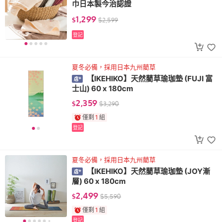
巾日本製今治認證
1,299
$
$
2,599
登記
夏冬必備，採用日本九州藺草
【IKEHIKO】天然藺草瑜珈墊 (FUJI 富
士山) 60 x 180cm
2,359
$
$
3,290
僅剩
1
組
登記
夏冬必備，採用日本九州藺草
【IKEHIKO】天然藺草瑜珈墊 (JOY漸
層) 60 x 180cm
2,499
$
$
5,590
僅剩
1
組
登記