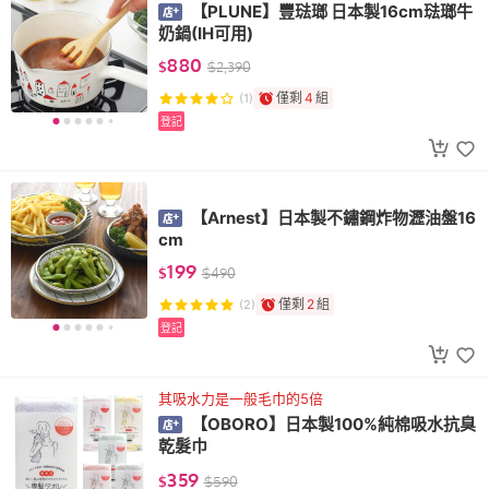
【PLUNE】豐琺瑯 日本製16cm琺瑯牛
奶鍋(IH可用)
880
$
$
2,390
僅剩
4
組
(1)
登記
【Arnest】日本製不鏽鋼炸物瀝油盤16
cm
199
$
$
490
僅剩
2
組
(2)
登記
其吸水力是一般毛巾的5倍
【OBORO】日本製100%純棉吸水抗臭
乾髮巾
359
$
$
590