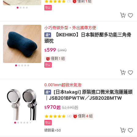
僅剩
1
組
(1)
登記
小巧骨頭外型，外出攜帶方便
【IKEHIKO】日本製舒壓多功能三角骨
頭枕
599
$
$
990
僅剩
1
組
登記
0.001mm超微米氣泡
[日本takagi] 原裝進口微米氣泡蓮蓬頭
｜JSB201BPWTW／JSB202BMTW
970
$
起
$
2,590
起
僅剩
4
組
(4)
登記
總銷量>50