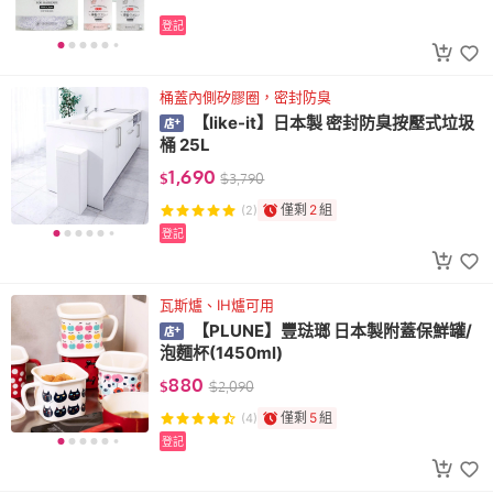
登記
桶蓋內側矽膠圈，密封防臭
【like-it】日本製 密封防臭按壓式垃圾
桶 25L
1,690
$
$
3,790
僅剩
2
組
(2)
登記
瓦斯爐、IH爐可用
【PLUNE】豐琺瑯 日本製附蓋保鮮罐/
泡麵杯(1450ml)
880
$
$
2,090
僅剩
5
組
(4)
登記