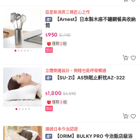
這是新潟燕三條匠心之作
【Arnest】日本製木座不鏽鋼餐具收納
筒
950
$
$
1,790
僅剩
2
組
登記
立體側邊設計，側睡也能呼吸暢通
【SU-ZI】AS快眠止鼾枕AZ-322
1,800
$
$
4,590
僅剩
3
組
登記
通過日本今治認證
【ORIM】BULKY PRO 今治飯店級浴