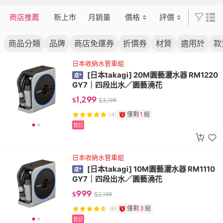
商店推薦
新上市
月銷量
價格
評價
商品分類
品牌
商店免運券
折價券
材質
適用於
款
日本收納水管車組
[日本takagi] 20M園藝灑水器 RM1220
GY7｜四段出水／園藝澆花
1,299
$
$
3,199
僅剩
1
組
(4)
登記
日本收納水管車組
[日本takagi] 10M園藝灑水器 RM1110
GY7｜四段出水／園藝澆花
999
$
$
2,199
僅剩
3
組
(8)
登記