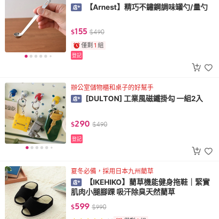
【Arnest】精巧不鏽鋼調味罐勺/量勺
155
$
$
490
僅剩
1
組
登記
辦公室儲物櫃和桌子的好幫手
[DULTON] 工業風磁鐵掛勾 一組2入
290
$
$
490
登記
夏冬必備，採用日本九州藺草
【IKEHIKO】藺草機能健身拖鞋｜緊實
肌肉小腿腳踝 吸汗除臭天然藺草
599
$
$
990