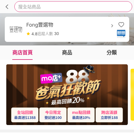
搜全站商品
Fong豐選物
追蹤人數
30
4.8
商店首頁
商品
分類