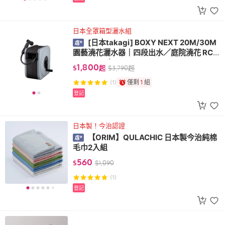
日本全罩箱型灑水組
[日本takagi] BOXY NEXT 20M/30M
園藝澆花灑水器｜四段出水／庭院澆花 RC1
220GY7／RC13
1,800
$
起
$
3,790
起
僅剩
1
組
(1)
登記
日本製！今治認證
【ORIM】QULACHIC 日本製今治純棉
毛巾2入組
560
$
$
1,090
(1)
登記