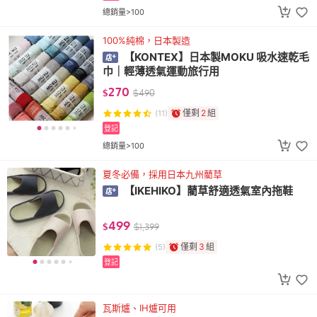
總銷量>100
100%純棉，日本製造
【KONTEX】日本製MOKU 吸水速乾毛
巾｜輕薄透氣運動旅行用
270
$
$
490
僅剩
2
組
(11)
登記
總銷量>100
夏冬必備，採用日本九州藺草
【IKEHIKO】藺草舒適透氣室內拖鞋
499
$
$
1,399
僅剩
3
組
(5)
登記
瓦斯爐、IH爐可用