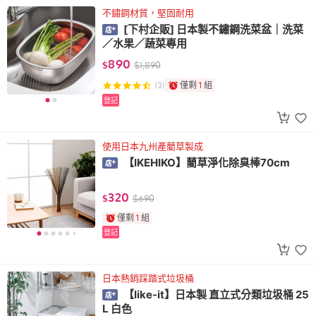
不鏽鋼材質，堅固耐用
[下村企販] 日本製不鏽鋼洗菜盆｜洗菜
／水果／蔬菜專用
890
$
$
1,890
僅剩
1
組
(3)
登記
使用日本九州產藺草製成
【IKEHIKO】藺草淨化除臭棒70cm
320
$
$
690
僅剩
1
組
登記
日本熱銷踩踏式垃圾桶
【like-it】日本製 直立式分類垃圾桶 25
L 白色