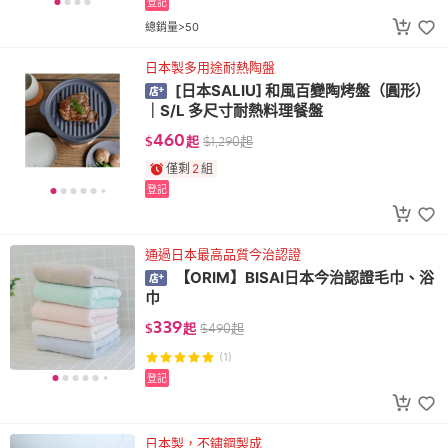
登記
總銷量>50
日本製多用途耐熱陶盤
[日本SALIU] 和風百變陶烤盤（圓形）
｜S/L 多尺寸耐熱料理餐盤
460
$
起
$
1,290
起
僅剩
2
組
登記
通過日本最高品質今治認證
【ORIM】BISAI日本今治認證毛巾、浴
巾
339
$
起
$
490
起
(1)
登記
日本製，不鏽鋼製成