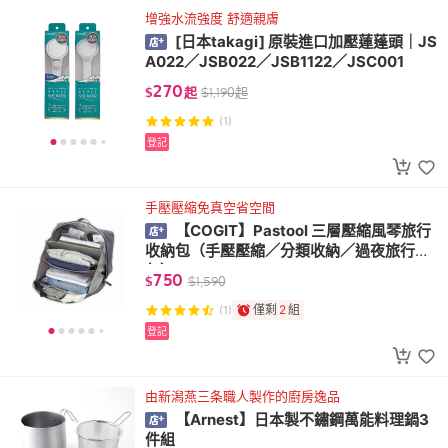
增強水流強度 舒適親膚
[日本takagi] 原裝進口加壓蓮蓬頭｜JS
A022／JSB022／JSB1122／JSC001
270
$
起
$
1,190
起
(1)
登記
手壓壓縮免真空省空間
【COGIT】Pastool 三層壓縮風琴旅行
收納包（手壓壓縮／分類收納／過夜旅行
包）
750
$
$
1,590
僅剩
2
組
(1)
登記
由新潟燕三条職人製作的廚房逸品
【Arnest】日本製不鏽鋼萬能料理鍋3
件組