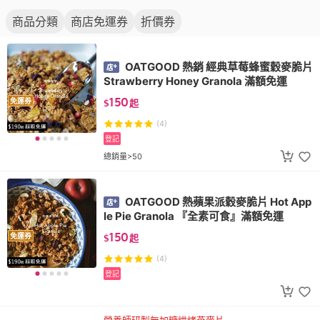
商品分類
商店免運券
折價券
OATGOOD 熱銷 經典草莓蜂蜜穀麥脆片
Strawberry Honey Granola 滿額免運
150
免運券
$
起
(4)
登記
總銷量>50
OATGOOD 熱蘋果派穀麥脆片 Hot App
le Pie Granola 『全素可食』滿額免運
150
免運券
$
起
(4)
登記