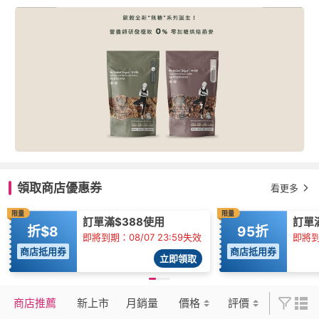
領取商店優惠券
看更多
限量
限量
訂單滿$388使用
訂單滿
折$8
95折
即將到期：08/07 23:59失效
即將到期
商店抵用券
商店抵用券
立即領取
商店推薦
新上市
月銷量
價格
評價