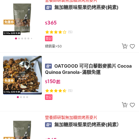
營養師研製無加糖烘烤燕麥片
無加糖原味堅果奶烤燕麥(純素)
365
免運券
$
(5)
登記
總銷量>50
OATGOOD 可可白藜穀麥脆片 Cocoa
Quinoa Granola-滿額免運
150
免運券
$
起
(5)
登記
營養師研製無加糖烘烤燕麥片
無加糖原味堅果奶烤燕麥(純素）