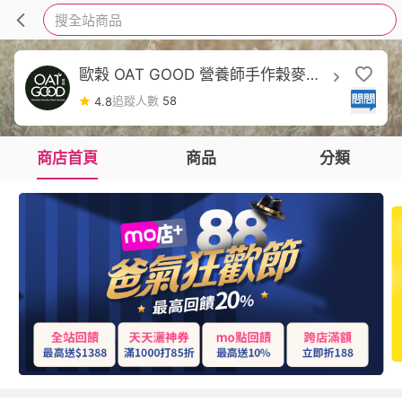
搜全站商品
歐穀 OAT GOOD 營養師手作穀麥脆
片
追蹤人數
58
4.8
商店首頁
商品
分類