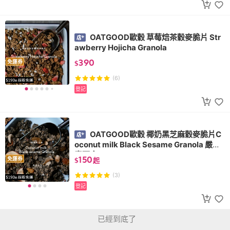
OATGOOD歐穀 草莓焙茶穀麥脆片 Str
awberry Hojicha Granola
390
免運券
$
(6)
登記
OATGOOD歐穀 椰奶黑芝麻穀麥脆片C
oconut milk Black Sesame Granola 嚴格
素可食
150
免運券
$
起
(3)
登記
已經到底了