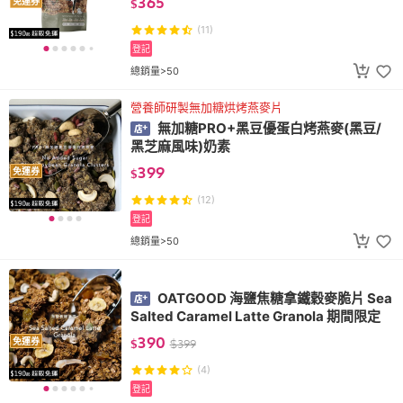
365
免運券
$
(11)
登記
總銷量>50
營養師研製無加糖烘烤燕麥片
無加糖PRO+黑豆優蛋白烤燕麥(黑豆/
黑芝麻風味)奶素
399
免運券
$
(12)
登記
總銷量>50
OATGOOD 海鹽焦糖拿鐵穀麥脆片 Sea
Salted Caramel Latte Granola 期間限定
390
免運券
$
$
399
(4)
登記