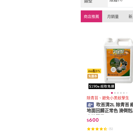
類型
商店推薦
月銷量
新
mo點3%
免運券
除青苔、避免小黑蚊孳生
吹苔清2L 除青苔 
地面回歸正常色 滑倒剋
直接蒸發
600
$
(5)