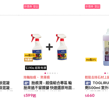
折價券
登記
折價券
登記
mo點3%
免運券
mo點3%
除輪胎痕、 煞車痕
輕鬆去除石材上
去除混凝
胎痕清 - 超值組合專區 輪
TOGLIR
程混凝
胎來過不留證據 快速還原地面
劑500ml 室
泥、大樓
地面潔淨升級 高效除印
家 鐵鏽殲滅者
599
660
$
起
$
噴斷鏽命