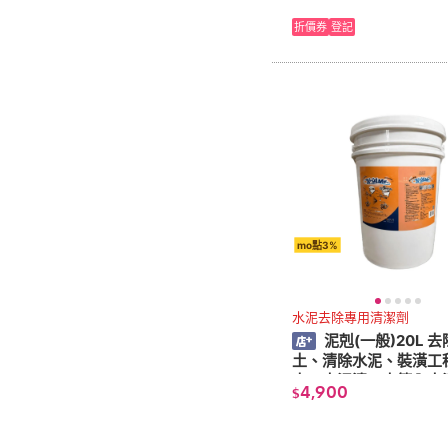
折價券
登記
mo點3%
水泥去除專用清潔劑
泥剋(一般)20L 
土、清除水泥、裝潢工
土、水泥漬、水管內水
4,900
$
交屋細清、工程機