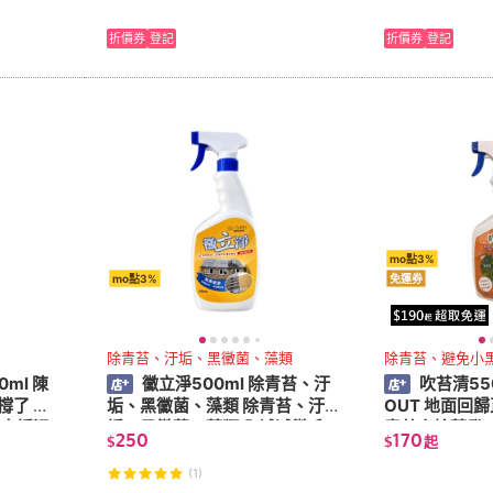
折價券
登記
折價券
登記
mo點3%
mo點3%
免運券
除青苔、汙垢、黑黴菌、藻類
除青苔、避免小
ml 陳
黴立淨500ml 除青苔、汙
吹苔清55
撐了 加
垢、黑黴菌、藻類 除青苔、汙
OUT 地面回
 水垢污
垢、黑黴菌、藻類 全域滅黴系
青苔直接蒸發
250
170
$
$
起
統 重度黴菌清潔系統 黴垢終結
者M
(1)