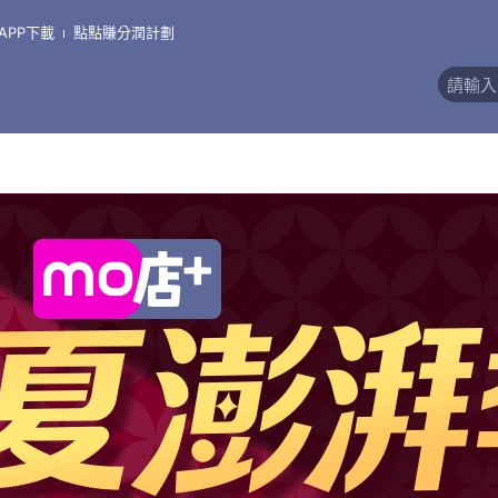
APP下載
點點賺分潤計劃
價)