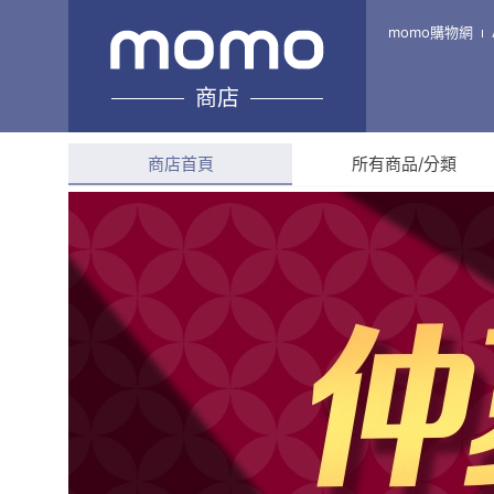
富崙旗艦店
momo購物網
商店
綜合評分
4.8
(
36
則評
商店首頁
所有商品/分類