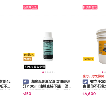
折價券
登記
折價券
登記
mo點3%
免運券
mo點3%
強力去除黑黴菌
潔劑4L
濃縮深層清潔濟(315輕油
黴立淨20
地板不再
汙)100ml 油膜直接下課 一滴搞
害 黴你不行我
潔淨升級
定油膜 看不見的油，我來 薄油
哭 居家清爽守
150
6,600
$
$
剋星