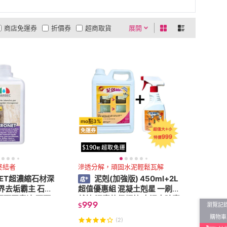
商店免運券
折價券
超商取貨
展開
0利率
商品有量
有影片
貨到付款
低溫宅配
5
4
及以上
3
及以上
2
及以上
1
及以上
mo點3%
免運券
終結者
滲透分解，頑固水泥輕鬆瓦解
NET超濃縮石材深
泥剋(加強版) 450ml+2L
石界去垢霸主 石頭
超值優惠組 混凝土剋星 一刷泥
 石頭回春液 石頭
就掉 泥真的很煩欸 水泥去除專
999
瀏覽記
$
石垢瓦解液
家 泥垢終結者
購物車
(2)