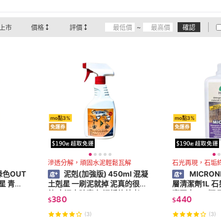
上市
價格
評價
~
確認
mo點3%
mo點3%
免運券
免運券
滲透分解，頑固水泥輕鬆瓦解
石光再現，石垢
綠色OUT
泥剋(加強版) 450ml 混凝
MICRO
星 青苔
土剋星 一刷泥就掉 泥真的很煩
層清潔劑1L 
欸 水泥去除專家 泥垢終結者
亮回來 Pro版
380
440
$
$
也要洗澡 強效
(3)
(3)