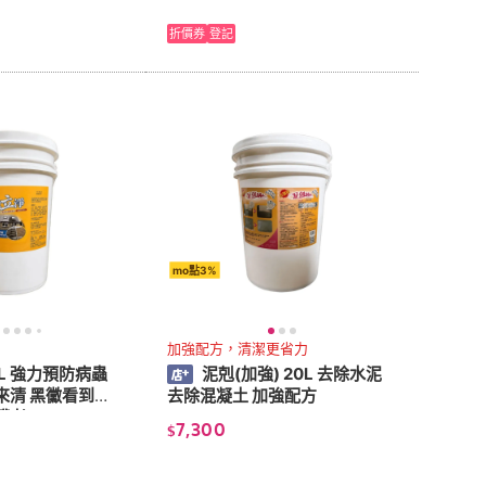
折價券
登記
mo點3%
加強配方，清潔更省力
L 強力預防病蟲
泥剋(加強) 20L 去除水泥
來清 黑黴看到會
去除混凝土 加強配方
護者
7,300
$