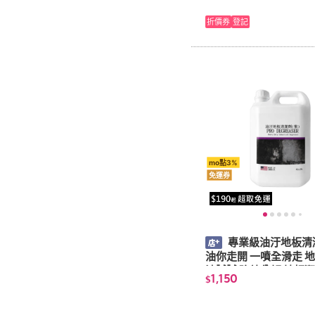
折價券
登記
mo點3%
免運券
專業級油汙地板清
油你走開 一噴全滑走 
油膩膩 強效分解 地板
1,150
$
油污