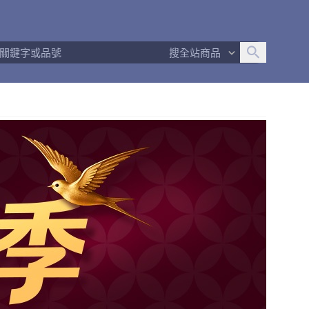
追蹤人數
17
問問回應率
100%
商品數量
81
搜全站商品
商店簡介
退換貨須知