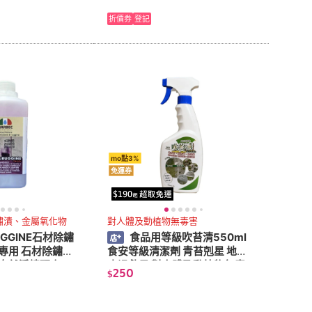
折價券
登記
mo點3%
免運券
鏽漬、金屬氧化物
對人體及動植物無毒害
UGGINE石材除鏽
食品用等級吹苔清550ml
外專用 石材除鏽專
食安等級清潔劑 青苔剋星 地面
 自然淨鏽配方 一
止滑救星 對人體及動植物無毒
250
$
害