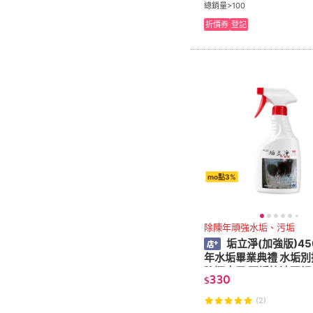
總銷量>100
折價券
登記
mo點3%
除陳年頑強水垢、污垢
垢立淨(加強版)450
年水垢畢業典禮 水垢別
強版來了 頑垢快速瓦解
330
$
漬一次清除
(2)