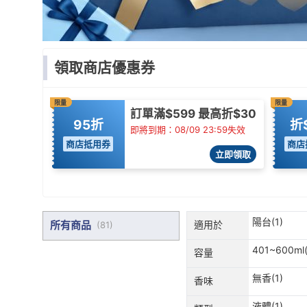
領取商店優惠券
限量
限量
訂單滿$599 最高折$30
95折
折
即將到期：08/09 23:59失效
商店抵用券
商店
立即領取
陽台(1)
所有商品
適用於
(
81
)
401~600ml(
容量
無香(1)
香味
液體(1)