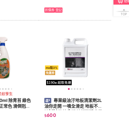
結
折價券
登記
TOP
mo點3%
免運券
黑蚊孳生
0ml 除青苔 綠色
專業級油汙地板清潔劑2L
歸正常色 滑倒剋星
油你走開 一噴全滑走 地板不再
油膩膩 強效分解 地板潔淨升級
600
$
油污