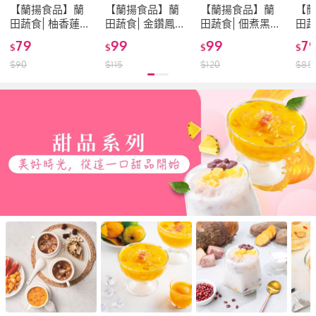
【蘭揚食品】蘭
【蘭揚食品】蘭
【蘭揚食品】蘭
【
田蔬食| 柚香蓮藕
田蔬食| 金鑽鳳梨
田蔬食| 佃煮黑豆
田蔬
200g-全素-含蜂
釀川耳200G-全
200g-全素(蔬食/
絲2
79
99
99
7
$
$
$
$
蜜(蔬食/素食/料
素(蔬食/素食/料
素食/料理包/調理
食/
$
90
$
115
$
120
$
85
理包/調理包/小
理包/調理包/小
包/小菜)
調理
菜)
菜)