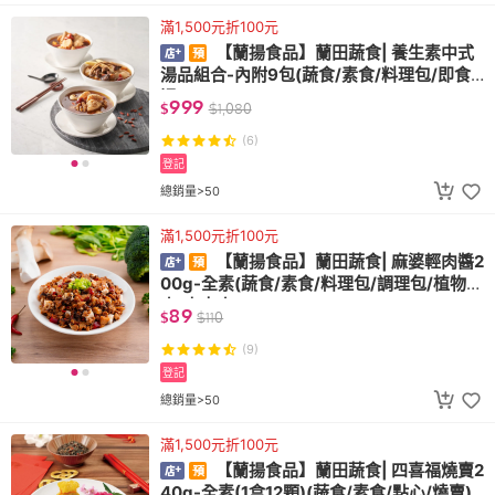
滿1,500元折100元
【蘭揚食品】蘭田蔬食| 養生素中式
湯品組合-內附9包(蔬食/素食/料理包/即食/
湯)
999
$
$
1,080
(6)
登記
總銷量>50
滿1,500元折100元
【蘭揚食品】蘭田蔬食| 麻婆輕肉醬2
00g-全素(蔬食/素食/料理包/調理包/植物
肉/未來肉)
89
$
$
110
(9)
登記
總銷量>50
滿1,500元折100元
【蘭揚食品】蘭田蔬食| 四喜福燒賣2
40g-全素(1盒12顆)(蔬食/素食/點心/燒賣)