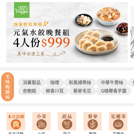
消暑聖品
咖哩
和風裙帶絲
中華牛蒡絲
杏鮑菇
椒香川耳
藜麥毛豆
Q啵椰香芋露
本月活動
小菜
甜品
藜麥
花椰米