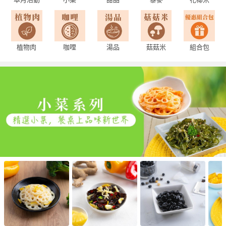
植物肉
咖哩
湯品
菇菇米
組合包