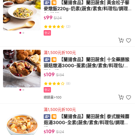
【蘭揚食品】蘭田蔬食| 黃金松子藜
麥燉飯220g-奶素(蔬食/素食/料理包/調理
包/燉飯)
99
$
$
124
(2)
登記
滿1,500元折100元
【蘭揚食品】蘭田蔬食| 十全藥膳猴
頭菇燉湯300G-蛋素(蔬食/素食/料理包/調
理包/湯)
109
$
$
134
(8)
登記
總銷量>100
滿1,500元折100元
【蘭揚食品】蘭田蔬食| 泰式酸辣蘑
菇湯300G-全素(蔬食/素食/料理包/調理包/
湯)
109
$
$
124