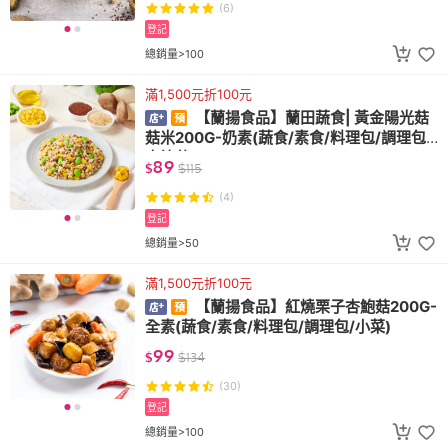
(6)
登記
總銷量>100
滿1,500元折100元
【蘭揚食品】蘭田蔬食| 黃金陽光菇
菇米200G-奶素(蔬食/素食/料理包/調理包/
杏鮑菇)
89
$
$
115
(4)
登記
總銷量>50
滿1,500元折100元
【蘭揚食品】紅燒栗子杏鮑菇200G-
全素(蔬食/素食/料理包/調理包/小菜)
99
$
$
134
(30)
登記
總銷量>100