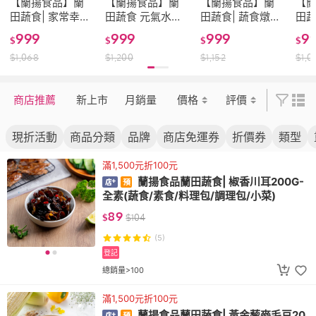
【蘭揚食品】蘭
【蘭揚食品】蘭
【蘭揚食品】蘭
【
田蔬食| 家常幸福
田蔬食 元氣水餃
田蔬食| 蔬食燉飯
田蔬
咖哩組-內附12包
晚餐組4人份-內
套餐組-內附12包
式湯
999
999
999
9
$
$
$
$
(蔬食/素食/料理
含10包(蔬食/素
(蔬食/素食/料理
9包
$
1,068
$
1,200
$
1,152
$
1,0
包/即食/咖哩)
食/料理包/調理
包/即食/燉飯/湯)
理包
包/植物肉)
商店推薦
新上市
月銷量
價格
評價
現折活動
商品分類
品牌
商店免運券
折價券
類型
滿1,500元折100元
蘭揚食品蘭田蔬食| 椒香川耳200G-
全素(蔬食/素食/料理包/調理包/小菜)
89
$
$
104
(5)
登記
總銷量>100
滿1,500元折100元
蘭揚食品蘭田蔬食| 黃金藜麥毛豆20