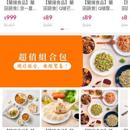
【蘭揚食品】蘭
【蘭揚食品】蘭
【蘭揚食品】蘭
【
田蔬食| 涼一夏消
田蔬食| Q啵芒芒
田蔬食| Q啵摩摩
田蔬
暑甜品組-內附12
楊枝甘露200g-
喳喳200G-奶素
銀耳
999
89
89
8
$
$
$
$
包(蔬食/素食/料
奶素(蔬食/素食/
(蔬食/素食/料理
素(
$
1,157
$
104
$
104
$
94
理包/即食/甜品/
料理包/調理包/甜
包/調理包/甜品)
理包
銀耳露)
品)
品)