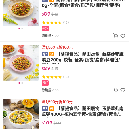
0g-全素(蔬食/素食/料理包/調理包/藜麥)
89
$
$
110
(13)
登記
總銷量>100
滿1,500元折100元
【蘭揚食品】蘭田蔬食| 蒔樂藜麥鷹
嘴豆200g-袋裝-全素(蔬食/素食/料理包/調
理包/藜麥)
89
$
$
115
(13)
登記
總銷量>100
滿1,500元折100元
【蘭揚食品】蘭田蔬食| 玉膳蕈菇南
瓜粥400G-植物五辛素-含蛋(蔬食/素食/料
理包/調理包/粥品)
109
$
$
124