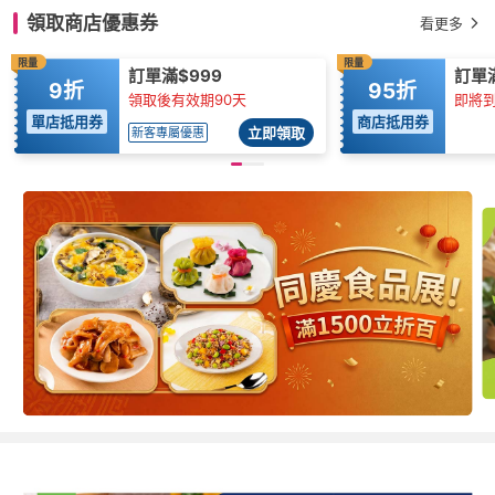
領取商店優惠券
看更多
限量
限量
訂單滿$999
訂單滿
9折
95折
領取後有效期90天
即將到
單店抵用券
商店抵用券
立即領取
新客專屬優惠