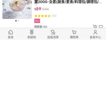
露200G-全素(蔬食/素食/料理包/調理包/甜
品)
89
$
$
104
(10)
登記
總銷量>50
滿1,500元折100元
首頁
熱銷榜
追蹤清單
購物車
會員中心
【蘭揚食品】海師傅| 貴妃鮑味片60
0G(料理包/調理包/海鮮/小菜)
240
$
$
245
(1)
登記
滿1,500元折100元
【蘭揚食品】蘭田蔬食| 元氣南瓜濃
湯220g-奶素(蔬食/素食/料理包/調理包/湯)
89
$
$
104
(6)