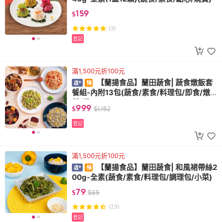
159
$
(3)
登記
滿1,500元折100元
【蘭揚食品】蘭田蔬食| 蔬食燉飯套
餐組-內附13包(蔬食/素食/料理包/即食/燉
飯/湯)
999
$
$
1,152
登記
滿1,500元折100元
【蘭揚食品】蘭田蔬食| 和風裙帶絲2
00g-全素(蔬食/素食/料理包/調理包/小菜)
79
$
$
85
(23)
登記