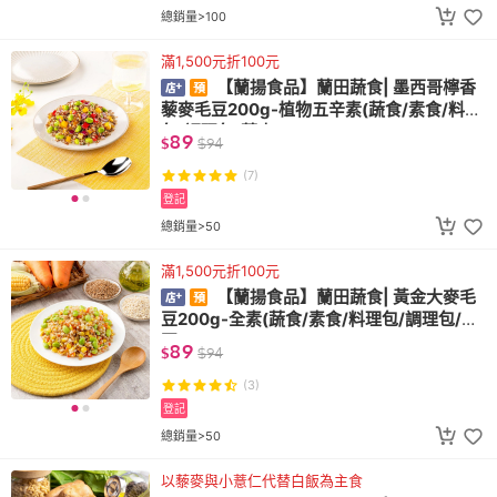
總銷量>100
滿1,500元折100元
【蘭揚食品】蘭田蔬食| 墨西哥檸香
藜麥毛豆200g-植物五辛素(蔬食/素食/料理
包/調理包/藜麥)
89
$
$
94
(7)
登記
總銷量>50
滿1,500元折100元
【蘭揚食品】蘭田蔬食| 黃金大麥毛
豆200g-全素(蔬食/素食/料理包/調理包/毛
豆)
89
$
$
94
(3)
登記
總銷量>50
以藜麥與小薏仁代替白飯為主食