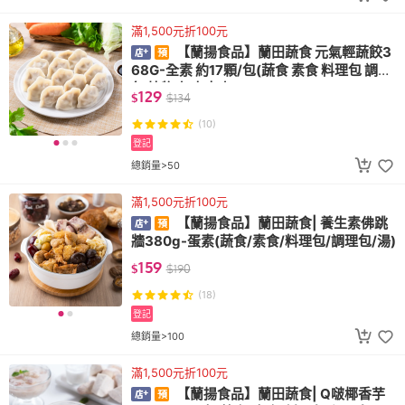
滿1,500元折100元
【蘭揚食品】蘭田蔬食 元氣輕蔬餃3
68G-全素 約17顆/包(蔬食 素食 料理包 調理
包 植物肉 未來肉)
129
$
$
134
(10)
登記
總銷量>50
滿1,500元折100元
【蘭揚食品】蘭田蔬食| 養生素佛跳
牆380g-蛋素(蔬食/素食/料理包/調理包/湯)
159
$
$
190
(18)
登記
總銷量>100
滿1,500元折100元
【蘭揚食品】蘭田蔬食| Q啵椰香芋