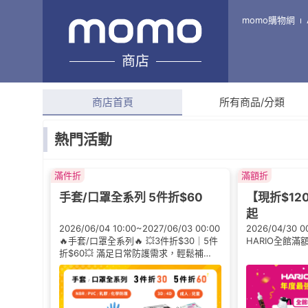
德記儀器/德記生活 DGLife dog
momo購物網
商店
綜合評分
4.9
(
462
則評
商店首頁
所有商品/分類
熱門活動
滿件折
滿額折
手套/口罩全系列 5件折$60
【現折$12
起
2026/06/04 10:00~2027/06/03 00:00
2026/04/30 0
🔥手套/口罩全系列🔥 💥3件折$30｜5件
HARIO全館滿
折$60💥 滿足日常防護需求，輕鬆補
貨，隨時安心！