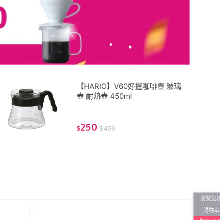
【HARIO】V60好握咖啡壺 玻璃
壺 耐熱壺 450ml
250
$
$
450
瀏覽記
購物車