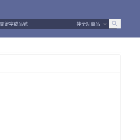
追蹤人數
134
問問回應率
100%
商品數量
396
搜全站商品
商店簡介
退換貨須知