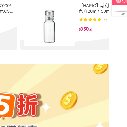
結
000/
【HARIO】斯利姆調味瓶
白色CST
色 (120ml/150ml/240ml/
TOP
(4)
350
$
起