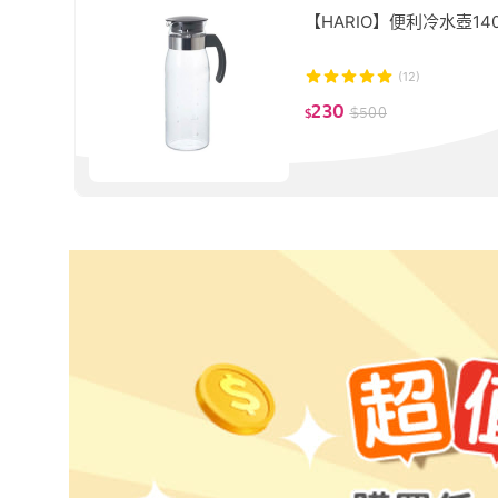
【HARIO】便利冷水壺140
(12)
230
$
500
$