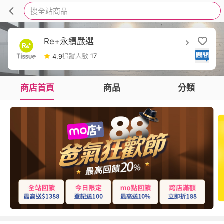
搜全站商品
Re+永續嚴選
追蹤人數
17
4.9
商店首頁
商品
分類