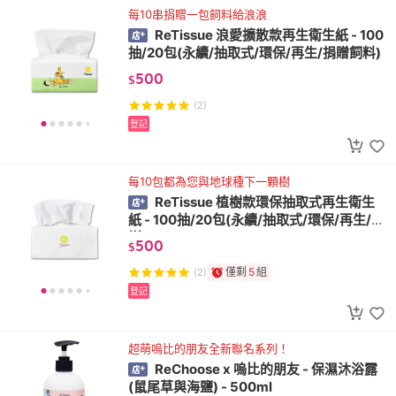
每10串捐贈一包飼料給浪浪
ReTissue 浪愛擴散款再生衛生紙 - 100
抽/20包(永續/抽取式/環保/再生/捐贈飼料)
500
$
(2)
登記
每10包都為您與地球種下一顆樹
ReTissue 植樹款環保抽取式再生衛生
紙 - 100抽/20包(永續/抽取式/環保/再生/種
樹)
500
$
僅剩
5
組
(2)
登記
超萌嗚比的朋友全新聯名系列！
ReChoose x 嗚比的朋友 - 保濕沐浴露
(鼠尾草與海鹽) - 500ml