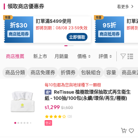
領取商店優惠券
看更多
限量
限量
訂單滿$499使用
訂單滿
折$30
95折
即將到期：08/08 23:59失效
即將到
商店抵用券
商店抵用券
立即領取
商店推薦
新上市
月銷量
價格
評價
商品分類
商店免運券
折價券
包裝組合
容量
商品來
每10包都為您與地球種下一顆樹
ReTissue 植樹款環保抽取式再生衛生
紙 - 100抽/100包(永續/環保/再生/種樹)
1,299
$
$
1,500
(3)
登記