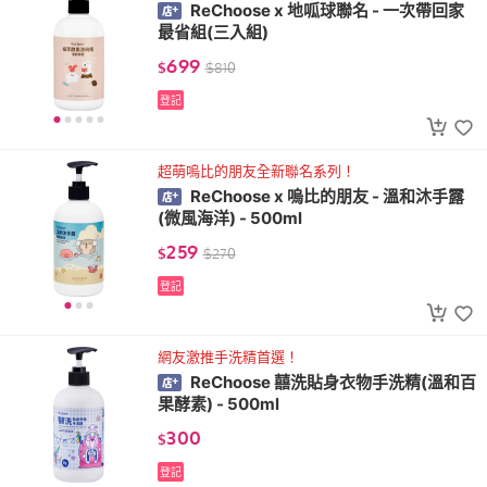
ReChoose x 地呱球聯名 - 一次帶回家
最省組(三入組)
699
$
$
810
登記
超萌嗚比的朋友全新聯名系列！
ReChoose x 嗚比的朋友 - 溫和沐手露
(微風海洋) - 500ml
259
$
$
270
登記
網友激推手洗精首選！
ReChoose 囍洗貼身衣物手洗精(溫和百
果酵素) - 500ml
300
$
登記