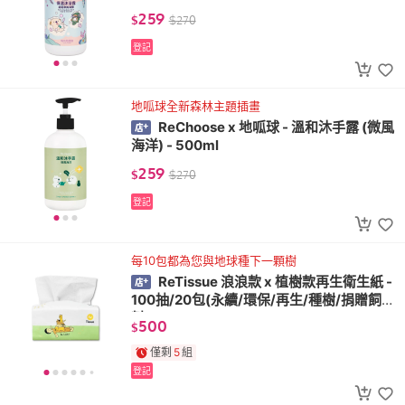
259
$
$
270
登記
地呱球全新森林主題插畫
ReChoose x 地呱球 - 溫和沐手露 (微風
海洋) - 500ml
259
$
$
270
登記
每10包都為您與地球種下一顆樹
ReTissue 浪浪款 x 植樹款再生衛生紙 -
100抽/20包(永續/環保/再生/種樹/捐贈飼
料)
500
$
僅剩
5
組
登記