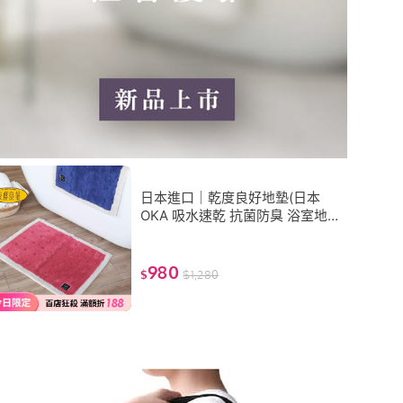
日本進口｜乾度良好地墊(日本
OKA 吸水速乾 抗菌防臭 浴室地
墊/ 防滑地墊/臥室地墊 乾度良好
腳踏墊)
980
$
$
1,280