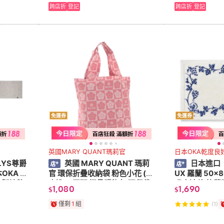
跨店折
登記
跨店折
登記
免運券
免運券
英國MARY QUANT瑪莉官
日本OKA乾度良
LYS尊爵
英國 MARY QUANT 瑪莉
日本進口
OKA 防
官 環保折疊收納袋 粉色小花 (日
UX 羅蘭 50x
本製地墊
本進口 正版 摺疊購物包 環保袋
吸水速乾 抗菌防
1,080
1,690
$
$
可水洗購物袋 )
滑地墊/臥室地
僅剩
1
組
(1)