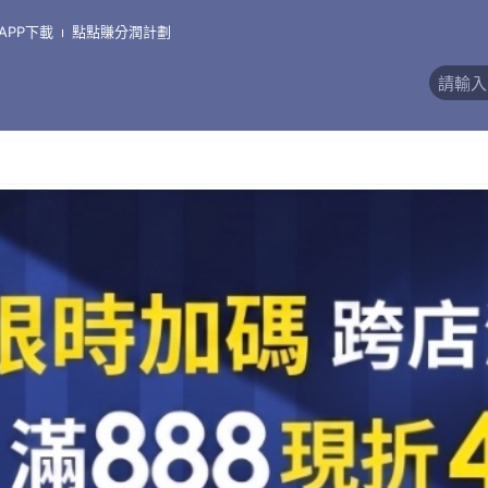
APP下載
點點賺分潤計劃
價)