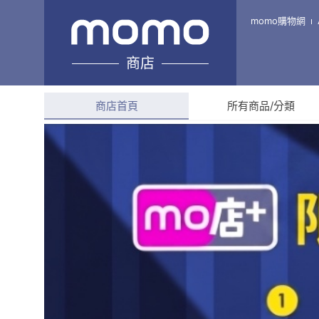
WELL DÉCOR 葳爾家居
momo購物網
商店
綜合評分
4.9
(
54
則評
商店首頁
所有商品/分類