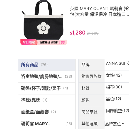
英國 MARY QUANT 瑪莉官 
包(大容量 保溫保冷 日本進口 
版 收納包 現貨 保冷袋 購物袋)
1,280
$
$
1,680
ANNA SUI 
所有商品
品牌
(
76
)
女性(42)
浴室地墊/廚房地墊/
對象與族群
(
23
)
門毯
棉布(30)
碗盤/杯子/湯匙/叉子
材質
(
4
)
黑色(12)
抱枕/靠枕
顏色
(
3
)
國際航空(12
面紙盒/面紙套
商品來源
(
2
)
瑪莉官 MARY
其他選項
(
15
)
品牌定位