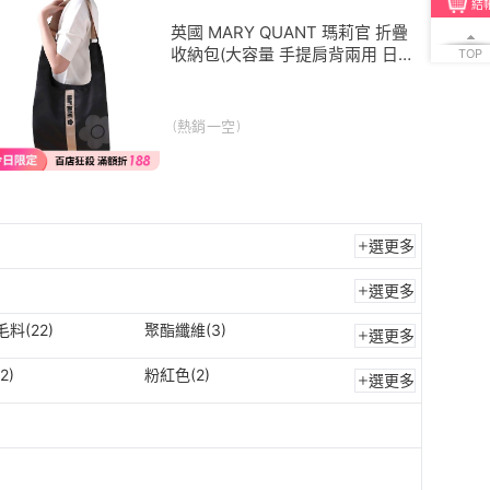
結
英國 MARY QUANT 瑪莉官 折疊
收納包(大容量 手提肩背兩用 日
TOP
本進口 正版 肩背包 現貨 購物袋)
(熱銷一空)
選更多
選更多
料(22)
聚酯纖維(3)
選更多
2)
粉紅色(2)
選更多