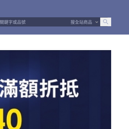
追蹤人數
21
問問回應率
100%
商品數量
76
搜全站商品
商店簡介
退換貨須知