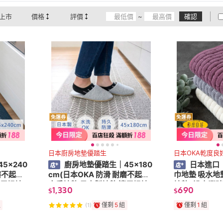
上市
價格
評價
~
確認
免運券
免運券
日本廚房地墊優踏生
日本OKA乾度良
5x240
廚房地墊優踏生｜45x180
日本進口｜
磨不起毛
cm(日本OKA 防滑 耐磨不起毛
巾地墊 吸水地
適用掃地
廚房地墊 日本製地墊 適用掃地
地墊/ 浴室腳踏
1,330
690
$
$
機 可以整件機洗)
店民宿適用/毛
組
僅剩
5
組
僅剩
1
組
(1)