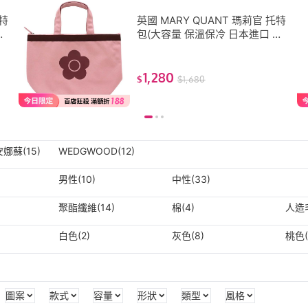
托特
英國 MARY QUANT 瑪莉官 托特
正
包(大容量 保溫保冷 日本進口 正
版 收納包 現貨 保冷袋 購物袋)
1,280
$
$
1,680
安娜蘇(15)
WEDGWOOD(12)
男性(10)
中性(33)
聚酯纖維(14)
棉(4)
人造毛
白色(2)
灰色(8)
桃色(
)
圖案
款式
容量
形狀
類型
風格