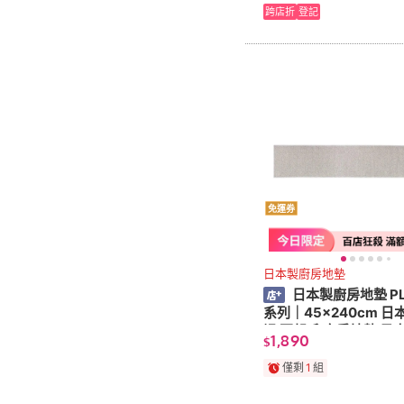
跨店折
登記
免運券
日本製廚房地墊
日本製廚房地墊 P
系列｜45x240cm 日本
滑 不起毛 廚房地墊 日
1,890
$
適用掃地機 整件機洗
僅剩
1
組