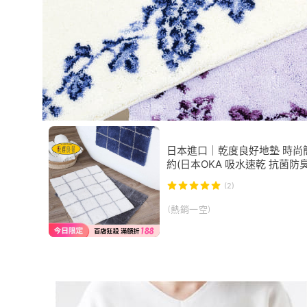
日本進口｜乾度良好地墊 時尚
約(日本OKA 吸水速乾 抗菌防
浴室地墊/ 防滑地墊/臥室地墊 
(2)
度良好腳踏墊)
(熱銷一空)