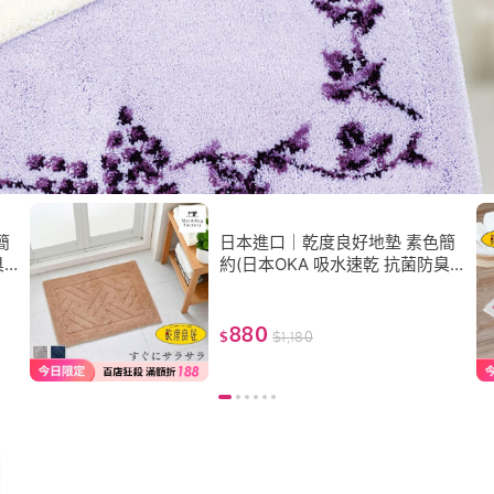
簡
日本進口｜乾度良好地墊 素色簡
臭
約(日本OKA 吸水速乾 抗菌防臭
乾
浴室地墊/ 防滑地墊/臥室地墊 乾
度良好腳踏墊)
880
$
$
1,180