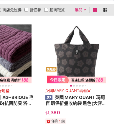
商店免運券
折價券
超商取貨
展開
0利率
商品有量
有影片
貨到付款
低溫宅配
5
4
及以上
3
及以上
2
及以上
1
及以上
免運券
好地墊
英國MARY QUANT瑪莉官
AG+BRIQUE 毛
英國 MARY QUANT 瑪莉
墊(抗菌防臭 浴室
官 環保折疊收納袋 黑色(大容量
墊/ 棉質地墊/飯
日本進口 肩背 手提兩用 摺疊購
1,380
$
巾地墊)
物包 可水洗 購物袋)
僅剩
1
組