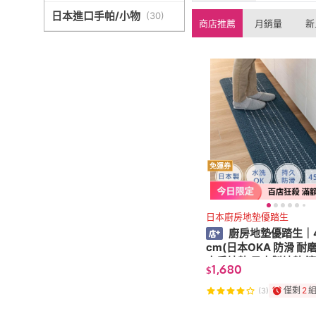
QUANT
日本進口手帕/小物
(
30
)
商店推薦
月銷量
新
免運券
日本廚房地墊優踏生
廚房地墊優踏生｜4
cm(日本OKA 防滑 耐
廚房地墊 日本製地墊 
1,680
$
機 可以整件機洗)
僅剩
2
(3)