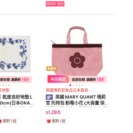
跨店折
登記
免運券
好地墊
英國瑪莉官商品日本直送
｜乾度良好地墊 L
英國 MARY QUANT 瑪莉
80cm(日本OKA
官 托特包 粉莓小花 (大容量 保
臭 浴室地墊/ 防
溫保冷 日本進口 正版 收納包 現
1,280
$
墊)
貨 保冷袋 購物袋)
僅剩
1
組
僅剩
1
組