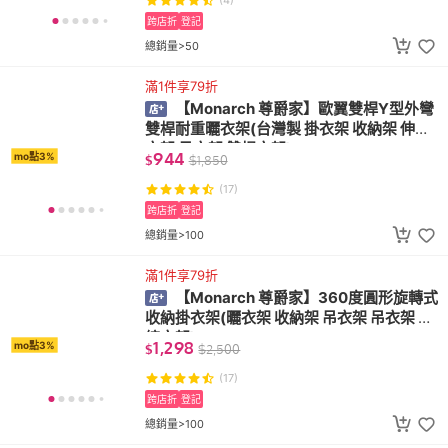
跨店折
登記
總銷量>50
滿1件享79折
【Monarch 尊爵家】歐翼雙桿Y型外彎
雙桿耐重曬衣架(台灣製 掛衣架 收納架 伸縮
衣架 吊衣架 雙桿衣架)
944
mo點3%
$
$
1,850
(17)
跨店折
登記
總銷量>100
滿1件享79折
【Monarch 尊爵家】360度圓形旋轉式
收納掛衣架(曬衣架 收納架 吊衣架 吊衣架 伸
縮衣架)
1,298
mo點3%
$
$
2,500
(17)
跨店折
登記
總銷量>100