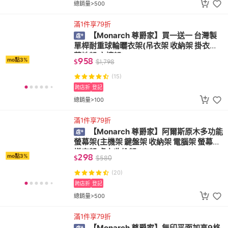
總銷量>500
滿1件享79折
【Monarch 尊爵家】買一送一 台灣製
單桿耐重球輪曬衣架(吊衣架 收納架 掛衣架
落地架 衣櫥架)
958
mo點3%
$
$
1,798
(15)
跨店折
登記
總銷量>100
滿1件享79折
【Monarch 尊爵家】阿爾斯原木多功能
螢幕架(主機架 鍵盤架 收納架 電腦架 螢幕架
增高架 桌上收納架)
298
mo點3%
$
$
580
(20)
跨店折
登記
總銷量>500
滿1件享79折
【Monarch 尊爵家】無印平面加高9格