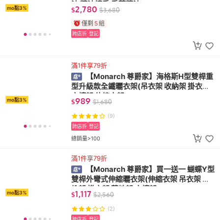
油 精油擴香 香芬精油)
2,780
mo點3%
$
$
3,680
僅剩
5
組
跨店折
登記
滿1件享79折
【Monarch 尊爵家】海格斯H型雙桿重
型升級款全鐵曬衣架(吊衣架 收納架 掛衣架
衣櫥架 伸縮衣架)
989
mo點3%
$
$
1,680
(9)
跨店折
登記
總銷量>100
滿1件享79折
【Monarch 尊爵家】買一送一 蝴蝶Y型
雙桿外彎式伸縮曬衣架(伸縮衣架 吊衣架 收
納架 掛衣架 落地架 衣櫥架)
1,117
mo點3%
$
$
2,560
(2)
跨店折
登記