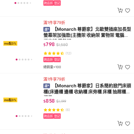
跨店折
登記
滿1件享79折
【Monarch 尊爵家】北歐雙插座加長型
螢幕架加強款(主機架 收納架 置物架 電腦架
增高架 鍵盤架)
798
mo點3%
$
$
1,580
(12)
跨店折
登記
總銷量>100
滿1件享79折
【Monarch 尊爵家】日系簡約掀門床頭
櫃(床邊櫃 邊櫃 收納櫃 床旁櫃 床櫃 抽屜櫃
櫃子)
858
mo點3%
$
$
1,199
(6)
跨店折
登記