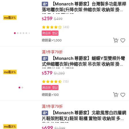
【Monarch 尊爵家】台灣製多功能單桿
落地曬衣架(升降衣架 伸縮衣架 收納架 掛衣
架 吊衣架 落地架)
259
mo點3%
$
$
499
(49)
跨店折
登記
總銷量>1,000
滿1件享79折
【Monarch 尊爵家】蝴蝶Y型雙桿外彎
式伸縮曬衣架(伸縮衣架 吊衣架 收納架 掛衣
架 落地架 衣櫥架)
579
mo點3%
$
$
1,280
(15)
跨店折
登記
總銷量>100
滿1件享79折
【Monarch 尊爵家】北歐風雪白四層網
片鞋架附鞋叉(鞋架 鞋櫃 置物架 收納架 多功
能收納架 層架)
699
mo點3%
$
$
1,099