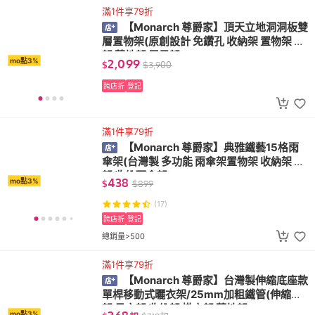
滿1件享79折
【Monarch 尊爵家】頂天立地洞洞板雙
層置物架(原創設計 免鑽孔 收納架 置物架 層
架 落地架 屏風架)
2,099
mo點3%
$
$
3,900
跨店折
登記
滿1件享79折
【Monarch 尊爵家】典雅鐵藝15格雨
傘架(台灣製 多功能 雨傘架置物架 收納架 傘
架 收納雨傘架)
438
mo點3%
$
$
899
(17)
跨店折
登記
總銷量>500
滿1件享79折
【Monarch 尊爵家】台灣製伸縮底座款
單桿移動式曬衣架/25mm加粗鐵管(伸縮衣
架 吊衣架 收納架 掛衣架 落地架)
mo點3%