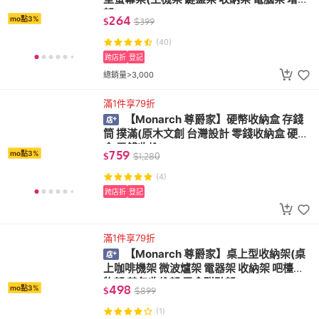
架)
264
mo點3%
$
$
399
(40)
跨店折
登記
總銷量>3,000
滿1件享79折
【Monarch 尊爵家】硬幣收納盒 存錢
筒 撲滿(原木文創 台灣設計 零錢收納盒 硬幣
盒 零錢收納)
759
mo點3%
$
$
1,280
(4)
跨店折
登記
滿1件享79折
【Monarch 尊爵家】桌上型收納架(桌
上咖啡機架 微波爐架 電器架 收納架 吧檯置
物架 茶包收納架 零食甜點架)
498
mo點3%
$
$
899
(1)