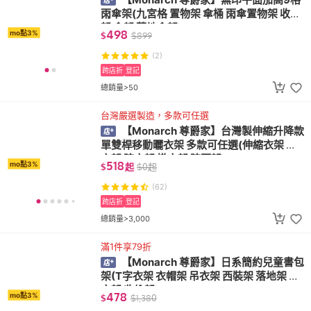
雨傘架(九宮格 置物架 傘桶 雨傘置物架 收納
架 傘架 落地傘架)
498
mo點3%
$
$
899
(2)
跨店折
登記
總銷量>50
台灣嚴選製造，多款可任選
【Monarch 尊爵家】台灣製伸縮升降款
單雙桿移動曬衣架 多款可任選(伸縮衣架 吊
衣架 晾衣架 掛衣架 晾曬架)
518
mo點3%
$
起
$
0
起
(62)
跨店折
登記
總銷量>3,000
滿1件享79折
【Monarch 尊爵家】日系簡約兒童書包
架(T字衣架 衣帽架 吊衣架 西裝架 落地架 掛
衣架 收納架)
478
mo點3%
$
$
1,380