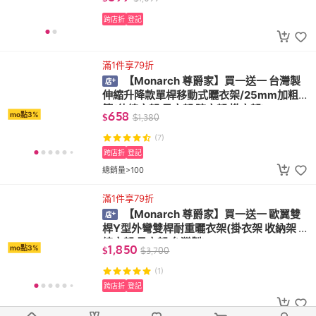
跨店折
登記
滿1件享79折
【Monarch 尊爵家】買一送一 台灣製
伸縮升降款單桿移動式曬衣架/25mm加粗鐵
管(伸縮衣架 吊衣架 晾衣架 掛衣架)
658
mo點3%
$
$
1,380
(7)
跨店折
登記
總銷量>100
滿1件享79折
【Monarch 尊爵家】買一送一 歐翼雙
桿Y型外彎雙桿耐重曬衣架(掛衣架 收納架 伸
縮衣架 吊衣架 台灣製)
1,850
mo點3%
$
$
3,700
(1)
跨店折
登記