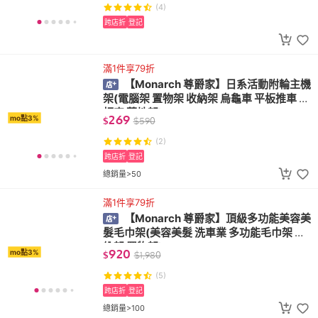
(4)
跨店折
登記
滿1件享79折
【Monarch 尊爵家】日系活動附輪主機
架(電腦架 置物架 收納架 烏龜車 平板推車 平
板車 落地架)
269
mo點3%
$
$
590
(2)
跨店折
登記
總銷量>50
滿1件享79折
【Monarch 尊爵家】頂級多功能美容美
髮毛巾架(美容美髮 洗車業 多功能毛巾架 收
納架 置物架)
920
mo點3%
$
$
1,980
(5)
跨店折
登記
總銷量>100