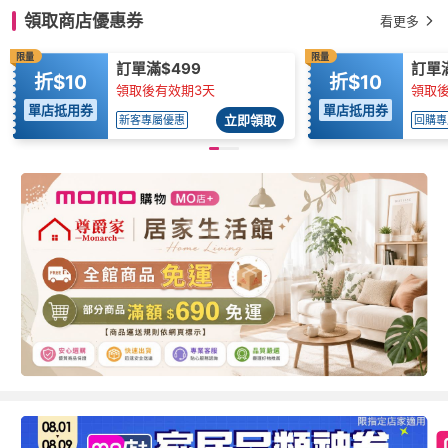
領取商店優惠券
看更多
限量
限量
訂單滿$499
訂單滿
折$10
折$10
領取後有效期3天
領取後
單店抵用券
單店抵用券
立即領取
新客專屬優惠
回購專