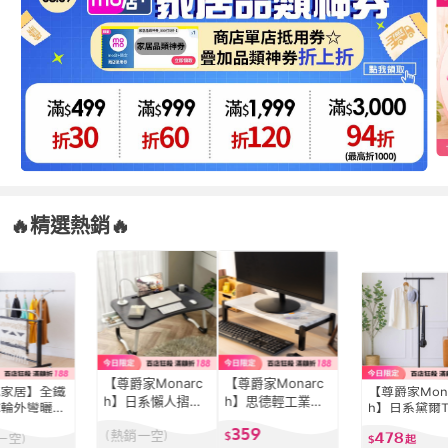
🔥精選熱銷🔥
【尊爵家Monarc
【尊爵家Monarc
克家居】全鐵
【尊爵家Mona
h】日系懶人摺疊
h】思德輕工業多
球輪外彎曬衣
h】日系黛爾
桌 新升級杯架抽
功能螢幕架(電腦
衣架 伸縮衣
衣帽架(書包架
359
(熱銷一空)
478
屜(懶人桌 電腦桌
架 增高架 主機架
$
一空)
納架 吊衣架
包架 西裝架 
$
起