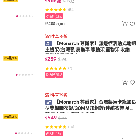
368
$
起
$
719
起
(54)
跨店折
登記
總銷量>1,000
滿1件享79折
【Monarch 尊爵家】無邊框活動式輪組
主機架(台灣製 烏龜車 移動架 置物架 收納架
電腦架 平版推車)
259
mo點3%
$
$
590
(7)
跨店折
登記
滿1件享79折
【Monarch 尊爵家】台灣製馬卡龍加長
型雙桿曬衣架/30MM加粗款(伸縮衣架 吊衣
架 掛衣架 衣帽架 收納架)
549
mo點3%
$
$
999
(14)
跨店折
登記