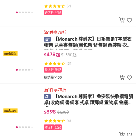
(2)
跨店折
登記
滿1件享79折
【Monarch 尊爵家】日系黛爾T字型衣
帽架 兒童書包架(書包架 背包架 西裝架 衣帽
架 掛衣架 曬衣架 收納架)
478
mo點3%
$
起
$
1,380
起
(31)
跨店折
登記
總銷量>100
滿1件享79折
【Monarch 尊爵家】免安裝快收摺電腦
桌(收納桌 書桌 和式桌 拜拜桌 置物桌 會議
桌)
898
mo點3%
$
$
1,380
(4)
跨店折
登記