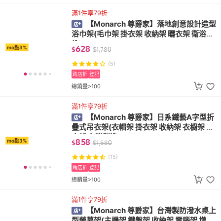
滿1件享79折
【Monarch 尊爵家】落地創意設計造型
浴巾架(毛巾架 掛衣架 收納架 曬衣架 衛浴收
納)
628
mo點3%
$
$
1,780
(5)
跨店折
登記
總銷量>100
滿1件享79折
【Monarch 尊爵家】日系鐵藝A字型折
疊式吊衣架(衣帽架 掛衣架 收納架 衣櫥架 吊
衣架 台灣製造)
858
mo點3%
$
$
1,580
(15)
跨店折
登記
總銷量>100
滿1件享79折
【Monarch 尊爵家】台灣製防潑水桌上
型螢幕架(主機架 鍵盤架 收納架 電腦架 增高