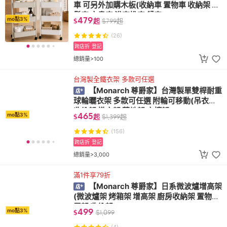
車 可另外加購木板(收納車 置物車 收納架 美
髮車 文書車 浴室推車 餐車)
479
mo點3%
$
起
$
799
起
(26)
跨店折
登記
總銷量>100
台灣製全鐵衣架 多款可任選
【Monarch 尊爵家】台灣製單雙桿耐重
球輪曬衣架 多款可任選 附輪可移動(吊衣架
收納架 掛衣架 落地架 衣櫥架)
465
mo點3%
$
起
$
1,399
起
(156)
跨店折
登記
總銷量>3,000
滿1件享79折
【Monarch 尊爵家】日系微波爐增高架
(微波爐架 烤箱架 增高架 廚房收納架 置物架
層架 收納架)
499
mo點3%
$
$
1,099
(4)