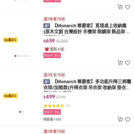
滿1件享79折
【Monarch 尊爵家】覓境桌上收納盤
(原木文創 台灣設計 手機架 眼鏡架 飾品架 辦
公居家小物)
659
mo點3%
$
$
1,080
僅剩
4
組
跨店折
登記
滿1件享79折
【Monarch 尊爵家】多功能升降三桿曬
衣架/加粗款(升降衣架 吊衣架 收納架 掛衣架
落地架 衣櫥架)
499
mo點3%
$
$
799
(3)
跨店折
登記
總銷量>100
滿1件享79折