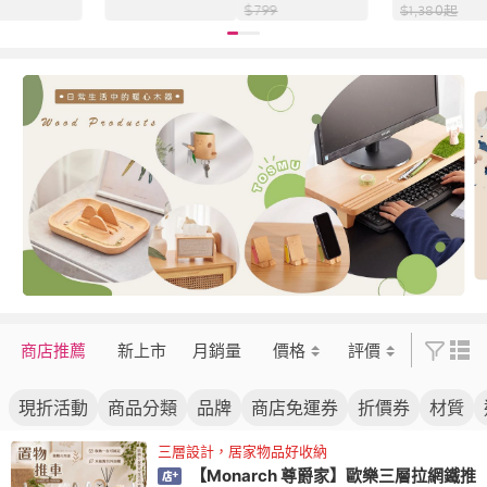
床上摺疊桌 床上
鍵盤架 螢幕架 收
 曬衣架)
架 掛衣架 曬
$
799
$
1,380
起
桌 桌子 邊桌)
納架)
收納架)
商店推薦
新上市
月銷量
價格
評價
現折活動
商品分類
品牌
商店免運券
折價券
材質
三層設計，居家物品好收納
【Monarch 尊爵家】歐樂三層拉網鐵推