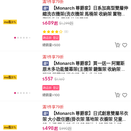
滿1件享79折
【Monarch 尊爵家】日系加高型雙層伸
縮洗衣機架(洗衣機架 馬桶架 收納架 置物架
衛浴收納 層架 伸縮層架)
689
mo點3%
$
起
$
1,299
起
(8)
跨店折
登記
總銷量>500
滿1件享79折
【Monarch 尊爵家】買一送一 阿爾斯
原木多功能螢幕架(主機架 鍵盤架 收納架 電
腦架 螢幕架 增高架 桌上收納架)
557
mo點3%
$
$
1,160
跨店折
登記
總銷量>100
滿1件享79折
【Monarch 尊爵家】日式創意雙層吊衣
架 大小款任選(掛衣架 落地架 衣櫥架 兒童衣
架 衣櫃 曬衣架 收納架 開放衣架 雙桿衣架)
498
mo點3%
$
起
$
990
起