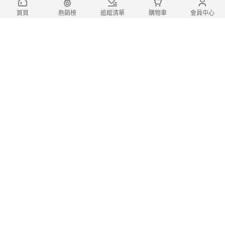
滿1件享79折
首頁
熱銷榜
追蹤清單
購物車
會員中心
【Monarch 尊爵家】買一送一 360度
圓形旋轉式收納掛衣架(曬衣架 收納架 吊衣
架 吊衣架 伸縮衣架)
2,538
mo點3%
$
$
4,999
(1)
跨店折
登記
總銷量>50
滿1件享79折
【Monarch 尊爵家】買一送一 台灣製
防潑水桌上型螢幕架(主機架 鍵盤架 收納架
電腦架 增高架)
489
mo點3%
$
$
798
(2)
跨店折
登記
總銷量>100
滿1件享79折
【Monarch 尊爵家】2.4米真不鏽鋼X
型摺疊曬衣架(X型衣架 加強版 晾曬架 雙衣