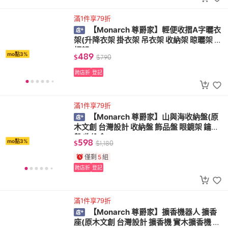
滿1件享79折
【Monarch 尊爵家】輕便收摺A字曬衣
架(升降衣架 掛衣架 吊衣架 收納架 晾曬架 衣
帽架)
489
mo點3%
$
$
790
跨店折
登記
滿1件享79折
【Monarch 尊爵家】山與海收納盤(原
木文創 台灣設計 收納盤 飾品盤 眼鏡架 鑰匙
盤 收納盒)
598
mo點3%
$
$
1,180
僅剩
5
組
跨店折
登記
滿1件享79折
【Monarch 尊爵家】擴香機器人 擴香
座(原木文創 台灣設計 擴香機 實木擴香機 精