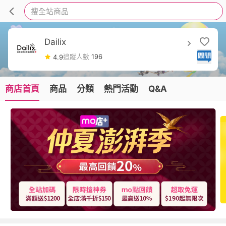
搜全站商品
Dailix
追蹤人數
196
4.9
商店首頁
商品
分類
熱門活動
Q&A