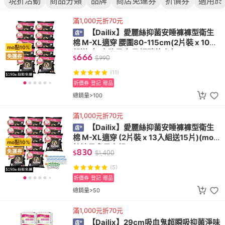
現折活動
商品分類
品牌
商店免運券
折價券
適用於
滿1,000元折70元
【Dailix】愛麗絲抑菌安睡褲褲型衛生
棉 M-XL適穿 腰圍80-115cm(2片裝 x 10入
mo點10%
組送1包 夜晚量大 孕媽咪待產包)
666
免運券
$
$
990
(11)
折價券
登記
贈品
總銷量>100
滿1,000元折70元
【Dailix】愛麗絲抑菌安睡褲褲型衛生
棉 M-XL適穿 (2片裝 x 13入組送15片)(mo
mo點10%
特談量多量少組)
830
免運券
$
$
1,400
(5)
折價券
登記
贈品
總銷量>50
滿1,000元折70元
【Dailix】29cm吸血鬼超瞬吸抑菌淨味