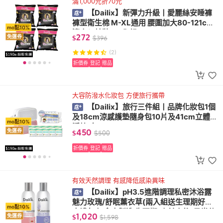
滿1,000元折70元
【Dailix】新彈力升級丨愛麗絲安睡褲
褲型衛生棉 M-XL通用 腰圍加大80-121cm
mo點10%
適穿(2片裝 x 4入組)
272
免運券
$
$
396
(2)
折價券
登記
贈品
大容防潑水化妝包 方便旅行攜帶
【Dailix】旅行三件組丨品牌化妝包1個
及18cm涼感護墊隨身包10片及41cm立體漂
mo點10%
浮棉1包
450
免運券
$
$
500
折價券
登記
贈品
有效天然調理 有感降低感染異味
【Dailix】pH3.5進階調理私密沐浴露
魅力玫瑰/舒眠薰衣草(兩入組送生理期好眠
mo點10%
大禮包 加拿大製造 生理期/產前產後/日常使
1,020
免運券
$
$
1,598
用)