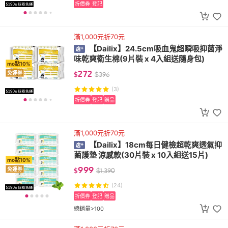
折價券
登記
滿1,000元折70元
【Dailix】24.5cm吸血鬼超瞬吸抑菌淨
味乾爽衛生棉(9片裝 x 4入組送隨身包)
mo點10%
272
免運券
$
$
396
(3)
折價券
登記
贈品
滿1,000元折70元
【Dailix】18cm每日健檢超乾爽透氣抑
菌護墊 涼感款(30片裝 x 10入組送15片)
mo點10%
999
免運券
$
$
1,390
(24)
折價券
登記
贈品
總銷量>100