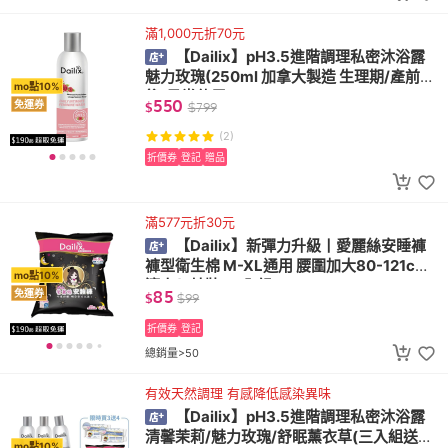
滿1,000元折70元
【Dailix】pH3.5進階調理私密沐浴露
魅力玫瑰(250ml 加拿大製造 生理期/產前產
mo點10%
後/日常使用)
550
免運券
$
$
799
(2)
折價券
登記
贈品
滿577元折30元
【Dailix】新彈力升級丨愛麗絲安睡褲
褲型衛生棉 M-XL通用 腰圍加大80-121cm
mo點10%
適穿(2片裝 x 1入組)
85
免運券
$
$
99
折價券
登記
總銷量>50
有效天然調理 有感降低感染異味
【Dailix】pH3.5進階調理私密沐浴露
清馨茉莉/魅力玫瑰/舒眠薰衣草(三入組送生
mo點10%