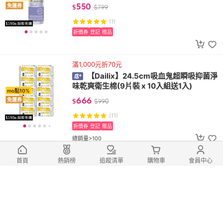
產後/日常使用)
550
免運券
$
$
799
(1)
折價券
登記
贈品
滿1,000元折70元
【Dailix】24.5cm吸血鬼超瞬吸抑菌淨
味乾爽衛生棉(9片裝 x 10入組送1入)
mo點10%
666
免運券
$
$
990
(11)
折價券
登記
贈品
總銷量>100
滿1,000元折70元
首頁
熱銷榜
追蹤清單
購物車
會員中心
【Dailix】pH3.5進階調理私密沐浴露
舒眠薰衣草(250ml 加拿大製造 生理期/產前
mo點10%
產後/日常使用)
550
免運券
$
$
799
(1)
折價券
登記
贈品