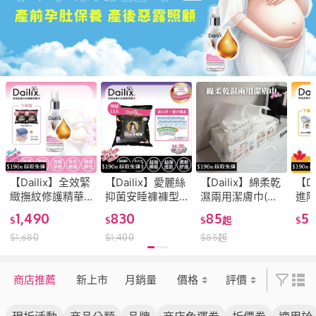
【Dailix】全效緊
【Dailix】愛麗絲
【Dailix】綿柔乾
【Da
緻撫紋修護精華
抑菌安睡褲褲型
濕兩用潔膚巾(洗
進
油／妊娠油
衛生棉 M-XL適穿
臉巾) 60抽 洗臉
浴露
1,490
830
85
5
$
$
$
起
$
120ml 加拿大製
(2片裝 x 13入組
卸妝/泥膜清潔/母
(2
$
1,680
$
1,400
$
85
起
產前產後肚皮照
送15片)(mo特談
嬰適用
造 
護 熟齡乾肌保養
量多量少組)
後/
商店推薦
新上市
月銷量
價格
評價