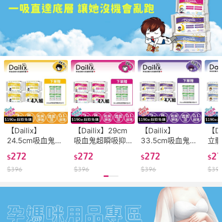
【Dailix】
【Dailix】29cm
【Dailix】
【Da
24.5cm吸血鬼超
吸血鬼超瞬吸抑
33.5cm吸血鬼超
立
瞬吸抑菌淨味乾
菌淨味乾爽衛生
瞬吸抑菌淨味乾
41
272
272
272
2
$
$
$
$
爽衛生棉(9片裝 x
棉(8片裝 x 4入組
爽衛生棉(7片裝 x
吸
$
396
$
396
$
396
$
39
4入組送隨身包)
送隨身包)
4入組送隨身包)
衛生
入組