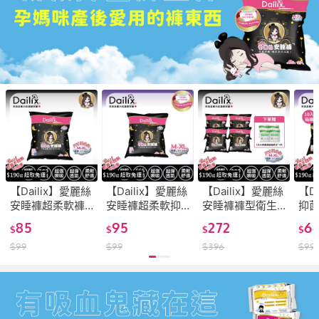
【Dailix】愛麗絲
【Dailix】愛麗絲
【Dailix】愛麗絲
【D
安睡褲超柔軟褲
安睡褲超柔軟抑
安睡褲褲型衛生
抑
型衛生棉(M-XL
菌褲型衛生棉(M-
棉 M-XL適穿 腰
衛生
85
95
272
6
$
$
$
$
適穿 2片裝/包 量
XL適穿 2片裝/包
圍80-115cm(2片
腰圍8
$
99
$
99
$
396
$
99
大女孩 孕媽咪待
量大女孩 孕媽咪
裝 x 4入組 夜晚
片裝
產包 好孕禮)
待產包 好孕禮)
量大 孕媽咪待產
包 
包)
咪待