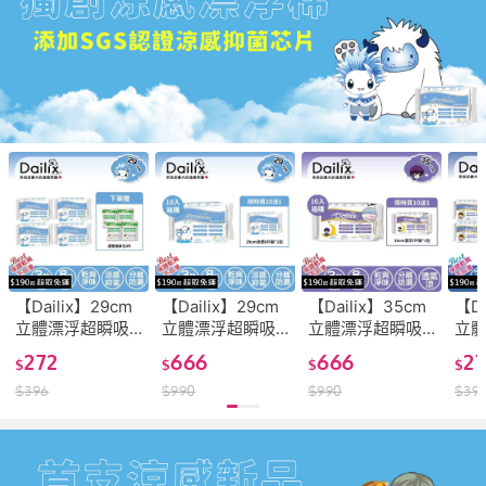
【Dailix】29cm
【Dailix】29cm
【Dailix】35cm
【Da
立體漂浮超瞬吸
立體漂浮超瞬吸
立體漂浮超瞬吸
立
抑菌淨味衛生棉
抑菌淨味衛生棉
抑菌淨味衛生棉
41
272
666
666
2
$
$
$
$
(涼感) (8片裝 x 4
(涼感) (8片裝 x
(7片裝 x 10入組
吸
$
396
$
990
$
990
$
39
入組送隨身包)
10入組送一入)
送1入)
衛生
入組