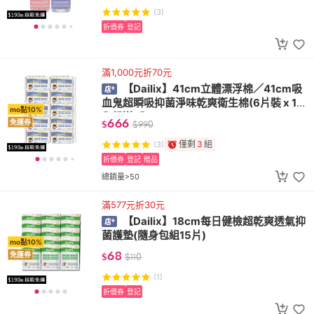
(3)
折價券
登記
滿1,000元折70元
【Dailix】41cm立體漂浮棉／41cm吸
血鬼超瞬吸抑菌淨味乾爽衛生棉(6片裝 x 10
mo點10%
入組送1入)
666
免運券
$
$
990
僅剩
3
組
(3)
折價券
登記
贈品
總銷量>50
滿577元折30元
【Dailix】18cm每日健檢超乾爽透氣抑
菌護墊(隨身包組15片)
mo點10%
68
免運券
$
$
110
(1)
折價券
登記