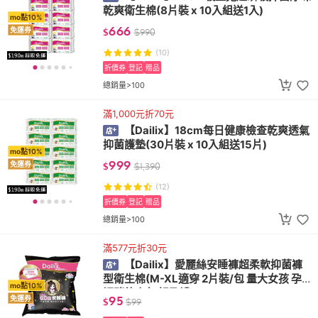
乾爽衛生棉(8片裝 x 10入組送1入)
mo點10%
666
免運券
$
$
990
(10)
折價券
登記
贈品
總銷量>100
滿1,000元折70元
【Dailix】18cm每日健康檢查乾爽透氣
抑菌護墊(30片裝 x 10入組送15片)
mo點10%
999
免運券
$
$
1,390
(12)
折價券
登記
贈品
總銷量>100
滿577元折30元
【Dailix】愛麗絲安睡褲超柔軟抑菌褲
型衛生棉(M-XL適穿 2片裝/包 量大女孩 孕
mo點10%
媽咪待產包 好孕禮)
95
免運券
$
$
99