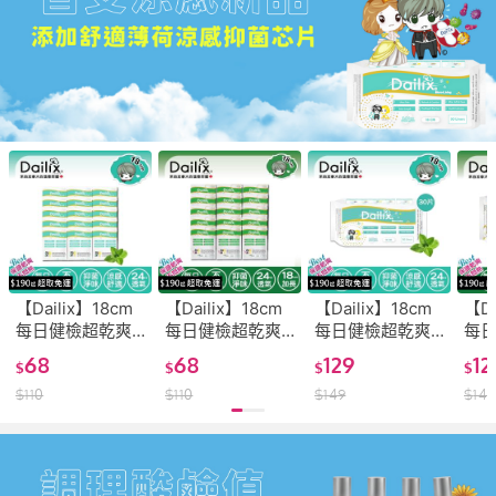
【Dailix】18cm
【Dailix】18cm
【Dailix】18cm
【Da
每日健檢超乾爽
每日健檢超乾爽
每日健檢超乾爽
每
透氣抑菌護墊 涼
透氣抑菌護墊(隨
透氣抑菌護墊 涼
透氣
68
68
129
12
$
$
$
$
感款(隨身包組15
身包組15片)
感款(一入組30片
入組
$
110
$
110
$
149
$
149
片)
裝)