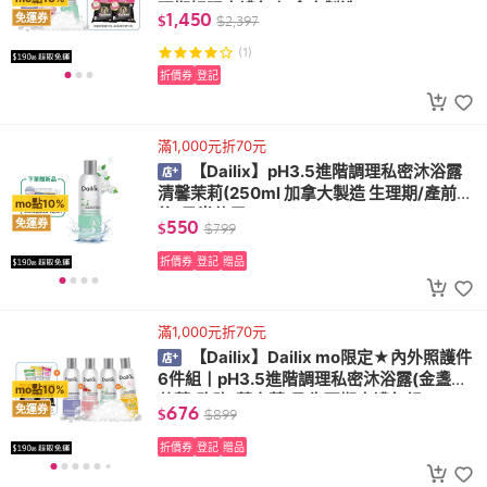
理期好眠大禮包 加拿大製造)
1,450
免運券
$
$
2,397
(1)
折價券
登記
滿1,000元折70元
【Dailix】pH3.5進階調理私密沐浴露
清馨茉莉(250ml 加拿大製造 生理期/產前產
mo點10%
後/日常使用)
550
免運券
$
$
799
折價券
登記
贈品
滿1,000元折70元
【Dailix】Dailix mo限定★內外照護件
6件組丨pH3.5進階調理私密沐浴露(金盞花/
mo點10%
茉莉/玫瑰/薰衣草)及生理期大禮包組
676
免運券
$
$
899
折價券
登記
贈品