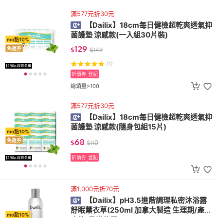
滿577元折30元
【Dailix】18cm每日健檢超乾爽透氣抑
菌護墊 涼感款(一入組30片裝)
mo點10%
129
免運券
$
$
149
(1)
折價券
登記
總銷量>100
滿577元折30元
【Dailix】18cm每日健檢超乾爽透氣抑
菌護墊 涼感款(隨身包組15片)
mo點10%
68
免運券
$
$
110
折價券
登記
滿1,000元折70元
【Dailix】pH3.5進階調理私密沐浴露
舒眠薰衣草(250ml 加拿大製造 生理期/產前
mo點10%