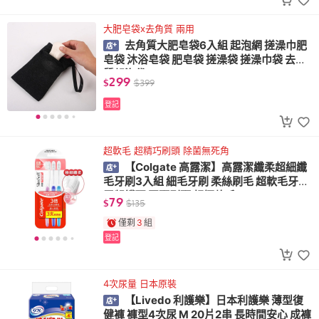
大肥皂袋x去角質 兩用
去角質大肥皂袋6入組 起泡網 搓澡巾肥
皂袋 沐浴皂袋 肥皂袋 搓澡袋 搓澡巾袋 去角
質起泡袋
299
$
$
399
登記
超軟毛 超精巧刷頭 除菌無死角
【Colgate 高露潔】高露潔纖柔超細纖
毛牙刷3入組 細毛牙刷 柔絲刷毛 超軟毛牙刷
牙齦護理 圓頭刷頭 超極軟毛
79
$
$
135
僅剩
3
組
登記
4次尿量 日本原裝
【Livedo 利護樂】日本利護樂 薄型復
健褲 褲型4次尿 M 20片2串 長時間安心 成褲