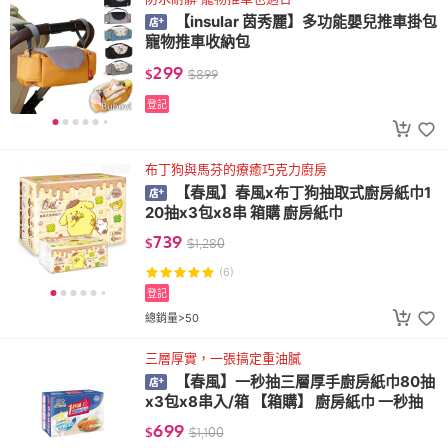
【insular 茵秀麗】多功能嬰兒推車掛包
寵物推車收納包
299
$
$
899
登記
布丁狗與馬芬的療癒巧克力廚房
【春風】春風x布丁狗抽取式廚房紙巾1
20抽x3包x8串 箱購 廚房紙巾
739
$
$
1,280
(6)
登記
總銷量>50
三層厚實，一張搞定重油膩
【春風】一秒抽三層厚手廚房紙巾80抽
x3包x8串入/箱 【箱購】 廚房紙巾 一秒抽
699
$
$
1,100