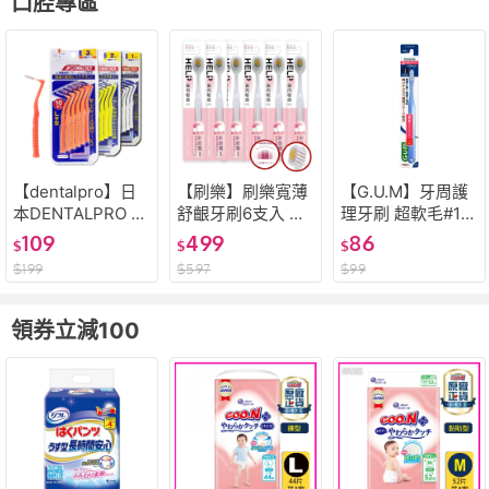
口腔專區
【dentalpro】日
【刷樂】刷樂寬薄
【G.U.M】牙周護
本DENTALPRO L
舒齦牙刷6支入 護
理牙刷 超軟毛#16
型牙間刷10入 日本
齦牙刷 細毛牙刷牙
6 一組一支 顏色隨
109
499
86
$
$
$
牙間刷 牙齒刷 牙
刷 顏色隨機
機
$
199
$
597
$
99
縫刷
領券立減100