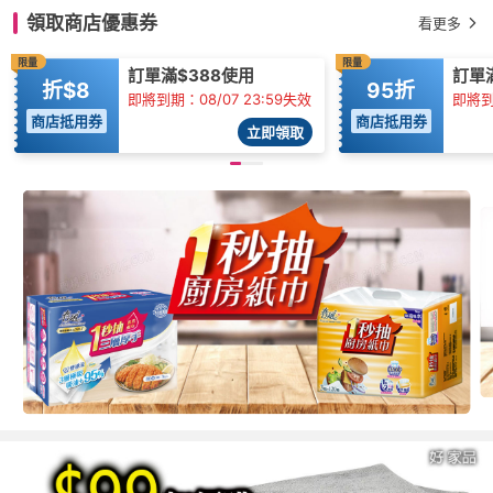
領取商店優惠券
看更多
限量
限量
訂單滿$388使用
訂單滿
折$8
95折
即將到期：08/07 23:59失效
即將到期
商店抵用券
商店抵用券
立即領取