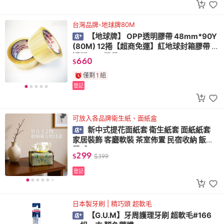
台灣品牌-地球牌80M
【地球牌】 OPP透明膠帶 48mm*90Y
(80M) 12捲【超商免運】紅地球封箱膠帶 超
透明OPP膠帶
660
$
僅剩
1
組
登記
可放入各品牌衛生紙、面紙盒
新中式提花面紙套 衛生紙套 面紙紙套
家居裝飾 客廳軟裝 茶室佈置 民宿收納 飯店
質感
299
$
$
399
登記
日本製牙刷 | 精巧頭 超軟毛
【G.U.M】牙周護理牙刷 超軟毛#166