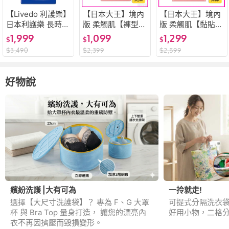
【Livedo 利護樂】
【日本大王】境內
【日本大王】境內
日本利護樂 長時間
版 柔觸肌【褲型】
版 柔觸肌【黏貼
安心 薄型復健褲 M
紙尿布 L44片x3
型】紙尿布 M52片
1,999
1,099
1,299
$
$
$
20片*6串/箱 好家
串/箱 Goo.N plus
x4串/箱 Goo.N pl
$
3,490
$
2,399
$
2,599
品
尿布 尿褲 好家品
us 尿布 尿褲 好家
品
好物說
繽紛洗護 |大有可為
一拎就走!
選擇【大尺寸洗護袋】？ 專為 F、G 大罩
可提式分隔洗衣
杯 與 Bra Top 量身打造， 讓您的漂亮內
好用小物，二格分
衣不再因擠壓而毀損變形。