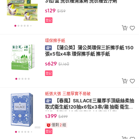
3包/盒 洗衣槽清潔劑 洗衣槽去汙劑
129
$
$
159
登記
環保擦手紙
【蒲公英】蒲公英環保三折擦手紙 150
張x5包x4串 環保擦手紙 擦手紙
629
$
$
1,160
登記
紙張大張 三層厚實不易破
【春風】SILLACE三層厚手頂級絲柔抽
取式衛生紙120抽x6包x3串/箱 抽衛 衛生紙
抽取式衛生紙 春風衛生紙 春風抽衛
399
$
$
499
僅剩
2
組
登記