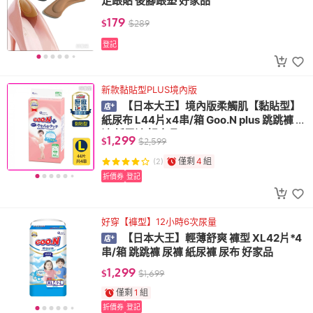
足跟貼 後腳跟墊 好家品
179
$
$
289
登記
新款黏貼型PLUS境內版
【日本大王】境內版柔觸肌【黏貼型】
紙尿布 L44片x4串/箱 Goo.N plus 跳跳褲 尿
褲 紙尿褲 好家品
1,299
$
$
2,599
僅剩
4
組
(2)
折價券
登記
好穿【褲型】12小時6次尿量
【日本大王】輕薄舒爽 褲型 XL42片*4
串/箱 跳跳褲 尿褲 紙尿褲 尿布 好家品
1,299
$
$
1,699
僅剩
1
組
折價券
登記