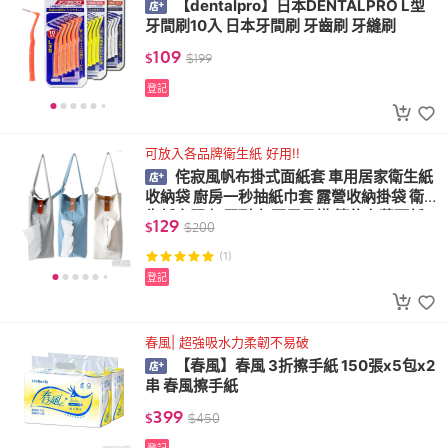
【dentalpro】日本DENTALPRO L型
牙間刷10入 日本牙間刷 牙齒刷 牙縫刷
109
$
$
199
登記
可放入各品牌衛生紙 好用!!
侘寂風帆布掛式面紙套 車用居家衛生紙
收納袋 廚房一秒抽紙巾套 露營收納掛袋 衛
生紙衣服 加厚耐磨 兩用吊掛 簡約布藝面紙
129
$
$
200
(1)
登記
春風| 超強吸水力柔韌不易破
【春風】春風 3折擦手紙 150張x5包x2
串 春風擦手紙
399
$
$
450