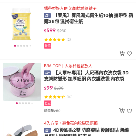
攜帶型好方便 添加抗菌銀離子
【春風】春風濕式衛生紙10抽 攜帶型 箱
購36包 濕拭衛生紙
599
$
$
980
(2)
登記
BRA TOP｜大罩杯輕鬆放入
【大罩杯專用】大尺碼內衣洗衣袋 3D
支架防變形 加厚細網 內衣護洗袋 內衣袋
99
$
$
200
(10)
登記
總銷量>50
4入方便，避免鞋內咬腳及磨擦
4D後跟貼2雙 防磨腳貼 後腳跟貼 海綿