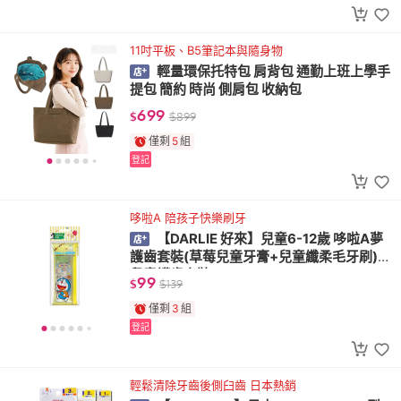
11吋平板、B5筆記本與隨身物
輕量環保托特包 肩背包 通勤上班上學手
提包 簡約 時尚 側肩包 收納包
699
$
$
899
僅剩
5
組
登記
哆啦A 陪孩子快樂刷牙
【DARLIE 好來】兒童6-12歲 哆啦A夢
護齒套裝(草莓兒童牙膏+兒童纖柔毛牙刷)
兒童護齒套裝
99
$
$
139
僅剩
3
組
登記
輕鬆清除牙齒後側臼齒 日本熱銷