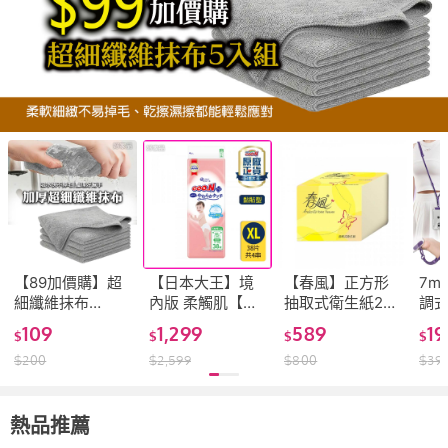
【89加價購】超
【日本大王】境
【春風】正方形
7m
細纖維抹布
內版 柔觸肌【黏
抽取式衛生紙250
調式
30*30cm*5入組
貼型】紙尿布
抽 方型衛生紙 衛
手
109
1,299
589
19
$
$
$
$
XL38片x4串/箱
生紙 餐巾紙 箱購
$
200
$
2,599
$
800
$
39
Goo.N plus 尿布
小衛生紙 衛生紙
尿褲 好家品
方形 輕巧包 好家
品 春風倒式抽取
衛生紙
熱品推薦