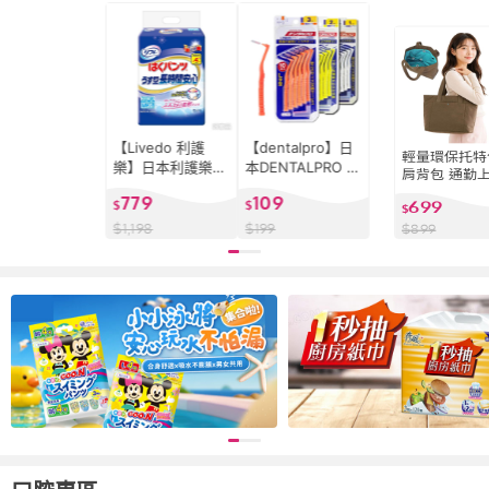
【Livedo 利護
【dentalpro】日
輕量環保托特
樂】日本利護樂
本DENTALPRO L
肩背包 通勤
薄型復健褲 褲型4
型牙間刷10入 日
上學手提包 
779
109
699
次尿 M 20片2串
$
本牙間刷 牙齒刷
$
時尚 側肩包 
$
長時間安心 成褲
牙縫刷
包
$
1,198
$
199
$
899