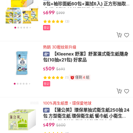
8包+袖珍面紙60包+濕拭6入) 正方形抽取
式/濕式衛生紙 抗菌攜帶 免運組
699
$
$
999
(3)
登記
熱銷 3D壓紋新升級
【Kleenex 舒潔】舒潔濕式衛生紙隨身
包(10抽x21包) 好家品
509
$
$
693
僅剩
4
組
(1)
登記
100%再生紙漿，環保愛地球
【蒲公英】環保單抽式衛生紙250抽 24
包 方型衛生紙 環保衛生紙 餐巾紙 小衛生紙
輕巧包 倒式抽取衛生紙 箱購 好家品
499
$
$
800