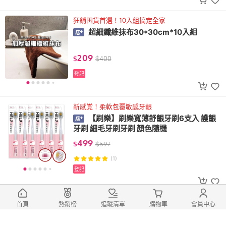
狂銷囤貨首選！10入組搞定全家
超細纖維抹布30*30cm*10入組
209
$
$
400
登記
新感覚！柔軟包覆敏感牙齦
【刷樂】刷樂寬薄舒齦牙刷6支入 護齦
牙刷 細毛牙刷牙刷 顏色隨機
499
$
$
597
(1)
登記
100%再生紙漿，環保愛地球
首頁
熱銷榜
追蹤清單
購物車
會員中心
【蒲公英】環保 單抽式 衛生紙 250抽4
8包 箱購 環保衛生紙 餐巾紙 小衛生紙 輕巧