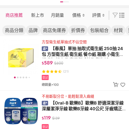
家品
褲 好家品
尿褲
商店推薦
新上市
月銷量
價格
評價
商品分類
品牌
商店免運券
折價券
包裝組合
材質
方型衛生紙單抽式不佔空間
【春風】單抽 抽取式衛生紙 250抽 24
包 方型衛生紙 衛生紙 餐巾紙 箱購 小衛生紙
輕巧包 好家品 春風倒式抽取衛生紙
589
$
$
800
(21)
登記
總銷量>100
不易斷裂分岔，能輕鬆滑入齒縫
【Oral-B 歐樂B】歐樂B 舒適深潔牙線
深層潔淨牙線 歐樂B牙線 40公尺 牙齒矯正 G
lide
119
$
$
139
登記