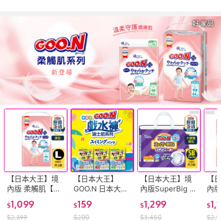
【日本大王】境
【日本大王】
【日本大王】境
【
內版 柔觸肌【褲
GOO.N 日本大王
內版SuperBig 褲
內版
型】紙尿布 L44
戲水褲 游泳尿布
型 14片x3串/箱
貼
1,099
159
1,299
1,
$
$
$
$
片x3串/箱 Goo.N
褲 1包4片組
SB 3XL 大寶寶
S6
$
2,399
$
200
$
3,450
$
2,5
plus 尿布 尿褲 好
跳跳褲 尿褲 紙尿
Goo