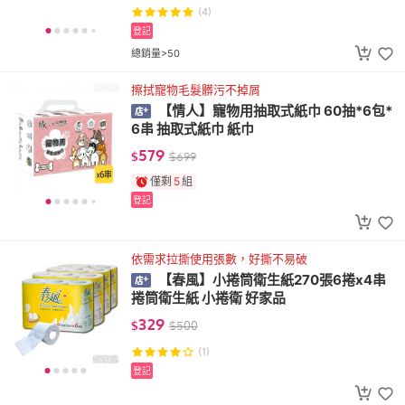
(4)
登記
總銷量>50
擦拭寵物毛髮髒污不掉屑
【情人】寵物用抽取式紙巾 60抽*6包*
6串 抽取式紙巾 紙巾
579
$
$
699
僅剩
5
組
登記
依需求拉撕使用張數，好撕不易破
【春風】小捲筒衛生紙270張6捲x4串
捲筒衛生紙 小捲衛 好家品
329
$
$
500
(1)
登記