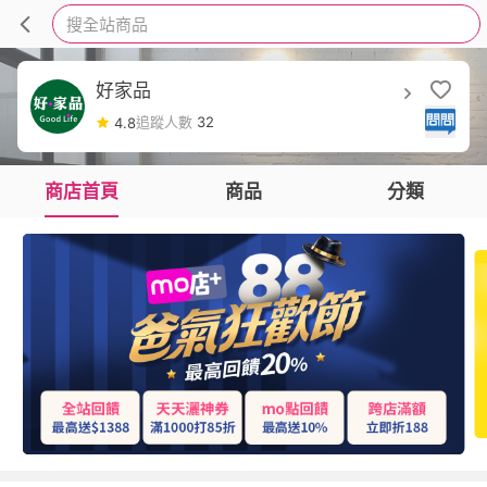
搜全站商品
好家品
追蹤人數
32
4.8
商店首頁
商品
分類