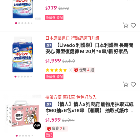
779
$
$
1,198
折價券
登記
日本原裝進口 行動舒適再升級
【Livedo 利護樂】日本利護樂 長時間
安心 薄型復健褲 M 20片*6串/箱 好家品
1,999
$
$
3,490
僅剩
4
組
(1)
折價券
登記
攜帶方便 摩托車 包包好放入
【情人】情人x狗與鹿 寵物用抽取式紙
巾60抽x6包x16串 【箱購】 抽取式紙巾 紙
巾
1,599
$
$
2,099
僅剩
2
組
登記