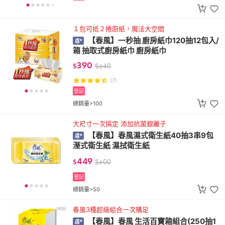
１包可抵２捲廚紙，魔法大空間
【春風】一秒抽 廚房紙巾120抽12包入/
箱 抽取式廚房紙巾 廚房紙巾
390
$
$
640
(7)
登記
總銷量>100
大尺寸一次搞定 添加抗菌銀離子
【春風】春風濕式衛生紙40抽3串9包
溼式衛生紙 濕拭衛生紙
449
$
$
600
登記
總銷量>50
春風3種超級組合一次購足
【春風】春風 生活百寶箱組合(250抽1