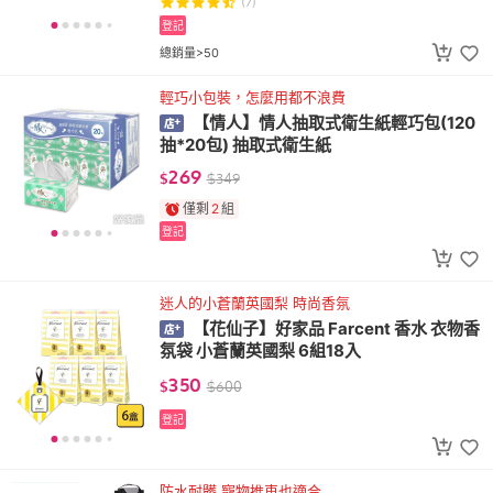
(7)
登記
總銷量>50
輕巧小包裝，怎麼用都不浪費
【情人】情人抽取式衛生紙輕巧包(120
抽*20包) 抽取式衛生紙
269
$
$
349
僅剩
2
組
登記
迷人的小蒼蘭英國梨 時尚香氛
【花仙子】好家品 Farcent 香水 衣物香
氛袋 小蒼蘭英國梨 6組18入
350
$
$
600
登記
防水耐髒 寵物推車也適合