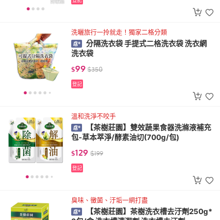
登記
洗曬旅行一拎就走！獨家二格分類
分隔洗衣袋 手提式二格洗衣袋 洗衣網
洗衣袋
99
$
$
350
登記
溫和洗淨不咬手
【茶樹莊園】雙效蔬果食器洗滌液補充
包-草本萃淨/酵素油切(700g/包)
129
$
$
199
登記
臭味、黴菌、汙垢一網打盡
【茶樹莊園】茶樹洗衣槽去汙劑250g*