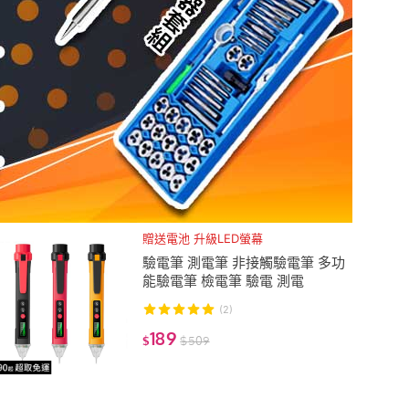
贈送電池 升級LED螢幕
驗電筆 測電筆 非接觸驗電筆 多功
能驗電筆 檢電筆 驗電 測電
(2)
189
$
$
509