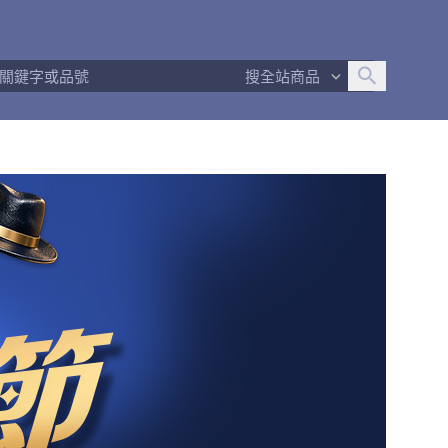
追蹤人數
42
問問回應率
100%
商品數量
313
搜全站商品
商店簡介
退換貨須知