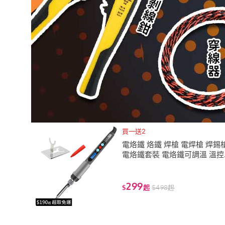
買一送2
電烙鐵 烙鐵 焊槍 電焊槍 焊錫
電烙鐵套裝 電烙鐵可調溫 溫控
鐵 60W
299
$
起
$
498
起