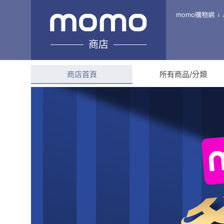
金字塔購物
momo購物網
商店
綜合評分
4.7
(
743
則評
商店首頁
所有商品/分類