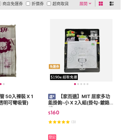
商店免運券
折價券
超商取貨
展開
0利率
商品有量
有影片
貨到付款
低溫宅配
5
4
及以上
3
及以上
2
及以上
1
及以上
免運券
吸管 50入裸裝 X 1
【家而適】MIT 居家多功
 透明可彎吸管)
能掛鉤-小 X 2入組(掛勾-鍍鉻
鐵)
160
$
(3)
登記