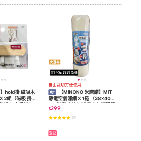
免運券
自由裁切方便使用
fe】hold掛 磁吸木
【MINONO 米諾諾】MIT
 X 2組（磁吸 掛
靜電空氣濾網 X 1捲 （38x400
門後掛勾 廚房掛勾
cm 拋棄式 冷氣濾網 空氣清淨機
299
$
濾網 除濕機濾網）
(2)
登記