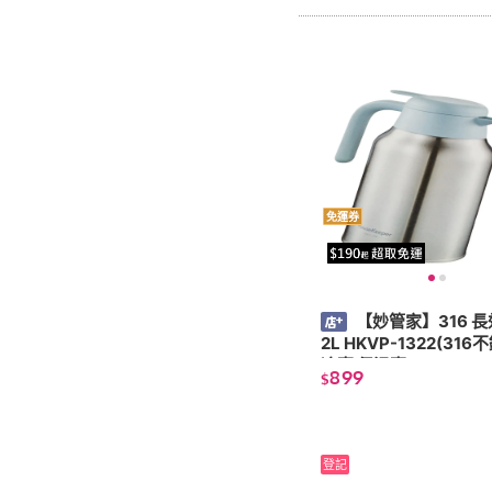
免運券
【妙管家】316 
2L HKVP-1322(316不鏽鋼 保
冷壺 保溫壺)
899
$
登記