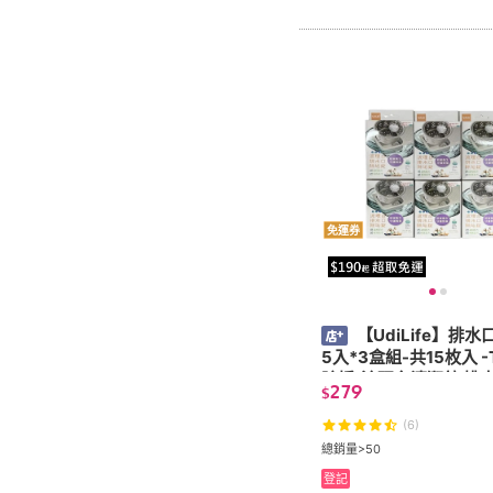
免運券
【UdiLife】排
5入*3盒組-共15枚入 -
除垢(流理台清潔錠 排
279
$
錠)
(6)
總銷量>50
登記