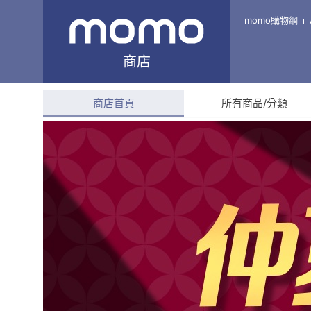
洪哥生活百貨行
momo購物網
商店
綜合評分
4.9
(
102
則評
商店首頁
所有商品/分類