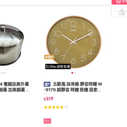
結
TOP
免運券
304 電鍋加高外蓋
北歐風 抹茶綠 靜音時鐘 W
鍋蓋 加高鍋蓋 蒸
-9179 超靜音 時鐘 掛鐘 居家裝
飾
319
$
(1)
登記