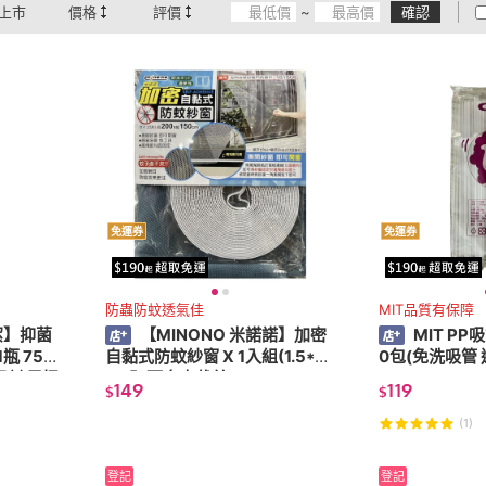
上市
價格
評價
~
確認
免運券
免運券
防蟲防蚊透氣佳
MIT品質有保障
國潔】抑菌
【MINONO 米諾諾】加密
MIT PP
瓶 750
自黏式防蚊紗窗 X 1入組(1.5*2
0包(免洗吸管
潔劑 馬桶
M/入 可自由裁剪)
149
119
$
$
(1)
登記
登記