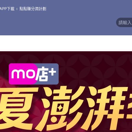
APP下載
點點賺分潤計劃
價)