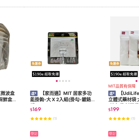
免運券
免運券
MIT品質有保障
【家而適】MIT 居家多功
【UdiLi
飯保鮮盒
能掛鉤-大 X 2入組(掛勾-鍍鉻
立體式藥材袋 大 
鐵)
(滷包袋 料理袋
169
199
$
$
(1)
(1)
登記
登記