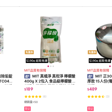
免運券
免運券
MIT品質有保障
MIT品質有保障
水口除垢錠
MIT 真橘淨 真柑淨 檸檬酸
MIT 正
TC0481
400g X 2包入 食品級檸檬酸 自
厚款 15人份(
水口除垢
然淨力檸檬酸 萬用去漬粉 茶垢
鍋蓋)
189
489
$
$
清潔劑 浴廁清潔劑
(6)
(3)
總銷量>50
登記
登記