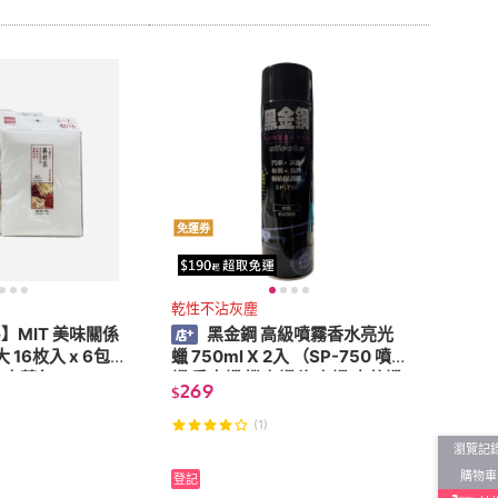
免運券
乾性不沾灰塵
fe】MIT 美味關係
黑金鋼 高級噴霧香水亮光
16枚入 x 6包
蠟 750ml X 2入 （SP-750 噴
 中藥包)
蠟 香水蠟 機車蠟 汽車蠟 皮革蠟
269
$
皮革保養 洗車）
(1)
瀏覽記
購物車
登記