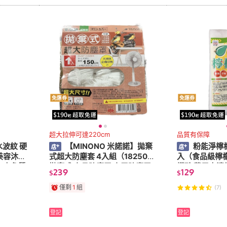
免運券
免運券
超大拉伸可達220cm
品質有保障
 水波紋 硬
【MINONO 米諾諾】拋棄
粉能淨檸檬酸
美容沐浴
式超大防塵套 4入組（182508
入（食品級檸檬
巾 去角質
拋棄式 家具防塵罩 家電防塵罩
檬酸 萬用去漬
239
129
$
$
機車防塵罩 電扇防塵罩 冷氣防
廁清潔劑）
塵罩）
僅剩
1
組
(7)
登記
登記