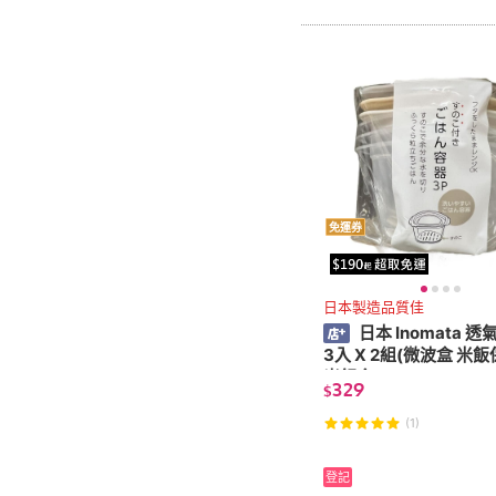
免運券
日本製造品質佳
日本 Inomata 透氣微波盒
3入 X 2組(微波盒 米
米飯盒)
329
$
(1)
登記