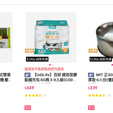
免運券
免運券
通用型市售膠黏拖把均適用
日式營業
【UdiLife】百研 通用型膠
MIT 正
機 壓汁
黏補充包 60周 X 9入組(C0920
厚款 6人份(電
除塵紙 除塵膠黏)
鍋蓋)
349
339
$
$
(1)
(3)
登記
登記