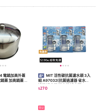
免運券
304 電鍋加高外蓋
MIT 活性碳抗菌濾水頭 3入
電鍋蓋 加高鍋蓋 蒸
組 A97032(抗菌過濾器 省水過
濾器 濾水器 導水器 濾水頭)
270
$
登記