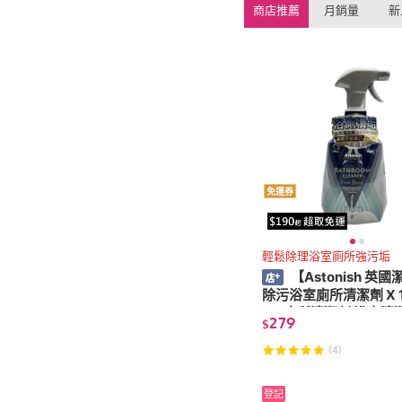
商店推薦
月銷量
新
免運券
輕鬆除理浴室廁所強污垢
【Astonish 英
除污浴室廁所清潔劑 X 1
ml(廁所清潔劑 浴室清
279
$
清潔劑)
(4)
登記