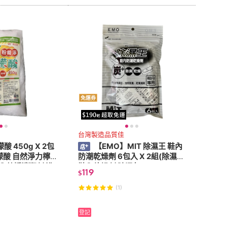
免運券
台灣製造品質佳
 450g X 2包
【EMO】MIT 除濕王 鞋內
酸 自然淨力檸
防潮乾燥劑 6包入 X 2組(除濕劑
粉 茶垢清潔劑 浴
鞋內乾燥劑 除濕包)
119
$
(1)
登記