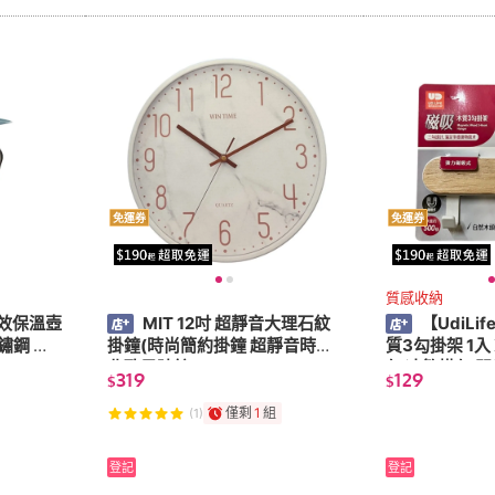
免運券
免運券
質感收納
長效保溫壺
MIT 12吋 超靜音大理石紋
【UdiLi
掛鐘(時尚簡約掛鐘 超靜音時鐘
質3勾掛架 1入
北歐風時鐘)
勾 冰箱掛勾 
319
129
$
$
文具掛勾）
僅剩
1
組
(1)
登記
登記