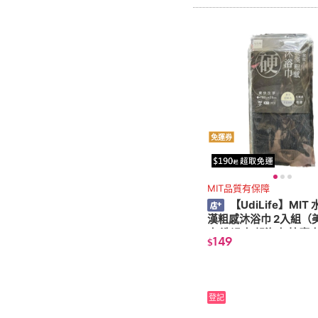
免運券
MIT品質有保障
【UdiLife】MIT
漢粗感沐浴巾 2入組（
巾 洗澡巾 起泡巾 按摩
149
$
巾 搓澡巾）
登記