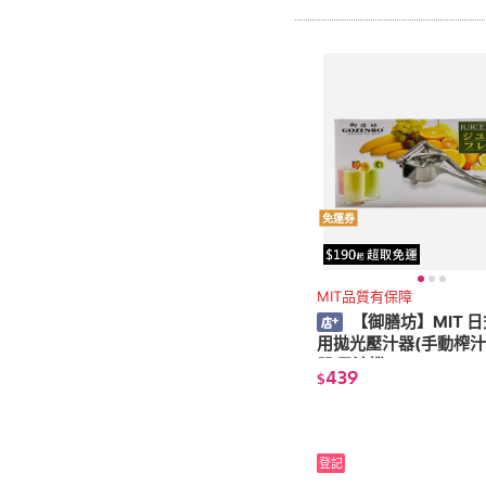
免運券
MIT品質有保障
【御膳坊】MIT 
用拋光壓汁器(手動榨汁
器 果汁機)
439
$
登記