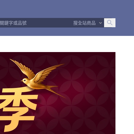
追蹤人數
9
問問回應率
100%
商品數量
182
搜全站商品
商店簡介
退換貨須知