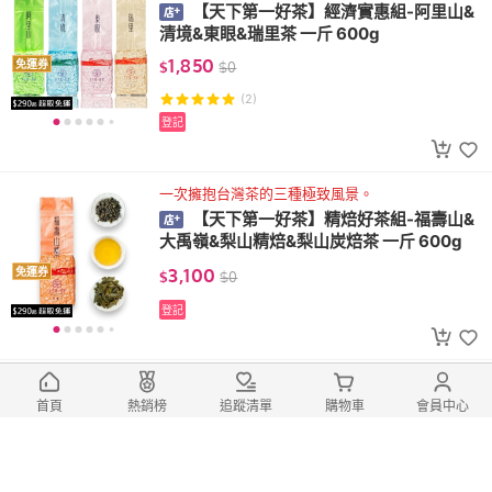
【天下第一好茶】經濟實惠組-阿里山&
清境&東眼&瑞里茶 一斤 600g
1,850
免運券
$
$
0
(2)
登記
一次擁抱台灣茶的三種極致風景。
【天下第一好茶】精焙好茶組-福壽山&
大禹嶺&梨山精焙&梨山炭焙茶 一斤 600g
3,100
免運券
$
$
0
登記
福壽茶皇・招牌精製
【天下第一好茶】福壽山茶皇(150g) -
首頁
熱銷榜
追蹤清單
購物車
會員中心
精製茶-Bestea招牌茶
2,400
免運券
$
起
$
0
起