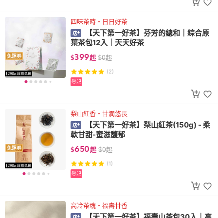
四味茶時・日日好茶
【天下第一好茶】芬芳的總和｜綜合原
葉茶包12入｜天天好茶
399
免運券
$
起
$
0
起
(2)
登記
梨山紅香・甘潤悠長
【天下第一好茶】梨山紅茶(150g) - 柔
軟甘甜-蜜滋馥郁
650
免運券
$
起
$
0
起
(1)
登記
高冷茶魂・福壽甘香
【天下第一好茶】福壽山茶包30入｜高