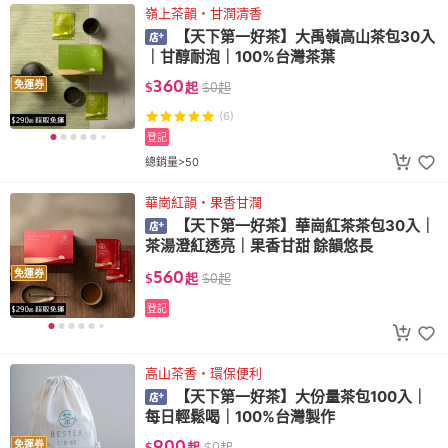
嶺上茶韻・甘潤清香
【天下第一好茶】大禹嶺高山茶包30入
｜甘醇耐泡｜100%台灣茶葉
360
免運券
$
起
$
0
起
(6)
登記
總銷量>50
華崗紅韻・果香甘潤
【天下第一好茶】華崗紅茶茶包30入｜
茶湯澄紅透亮｜果香甘甜 餘韻悠長
560
免運券
$
起
$
0
起
登記
高山茶香・環保便利
【天下第一好茶】大份量茶包100入｜
每日輕鬆喝｜100%台灣製作
900
免運券
$
起
$
0
起