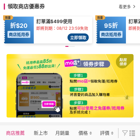
領取商店優惠券
看更多
限量
限量
訂單滿$499使用
訂單滿
折$20
95折
即將到期：08/12 23:59失效
即將到期
商店抵用券
商店抵用券
立即領取
商店推薦
新上市
月銷量
價格
評價