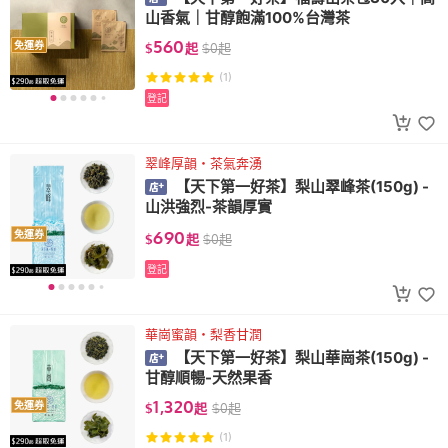
山香氣｜甘醇飽滿100%台灣茶
560
免運券
$
起
$
0
起
(1)
登記
翠峰厚韻・茶氣奔湧
【天下第一好茶】梨山翠峰茶(150g) -
山洪強烈-茶韻厚實
690
免運券
$
起
$
0
起
登記
華崗蜜韻・梨香甘潤
【天下第一好茶】梨山華崗茶(150g) -
甘醇順暢-天然果香
1,320
免運券
$
起
$
0
起
(1)