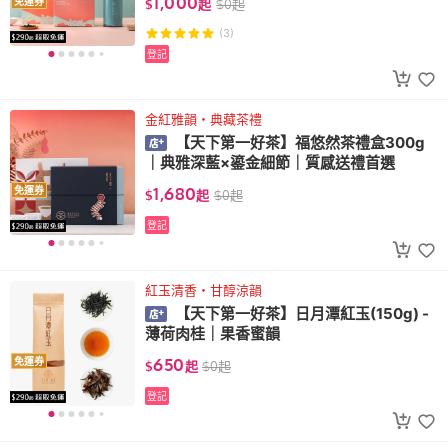
1,000
免運券
$
起
$
0
起
(3)
登記
金紅雅韻・典藏茶禮
【天下第一好茶】福悠然茶禮盒300g
｜典雅深藍×鎏金細節｜質感送禮首選
1,680
免運券
$
起
$
0
起
登記
紅玉清香・甘醇涼韻
【天下第一好茶】日月潭紅玉(150g) -
薄荷肉桂｜果香蜜韻
650
免運券
$
起
$
0
起
登記