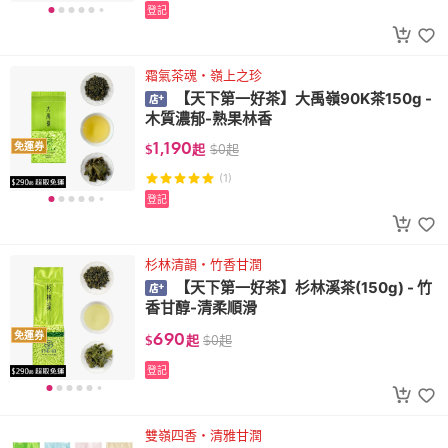
登記
霜氣茶魂・嶺上之珍
【天下第一好茶】大禹嶺90K茶150g -
木質濃郁-熟果林香
1,190
免運券
$
起
$
0
起
(1)
登記
杉林清韻・竹香甘潤
【天下第一好茶】杉林溪茶(150g) - 竹
香甘醇-清柔順滑
690
免運券
$
起
$
0
起
登記
雙嶺四香・清雅甘潤