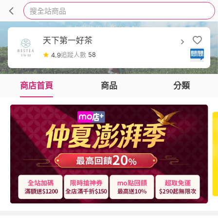
搜全站商品
天下第一好茶
追蹤人數
58
4.9
商店首頁
商品
分類