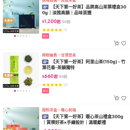
送禮首選・質感茶盒
【天下第一好茶】品牌高山茶葉禮盒30
0g｜淡雅高韻｜品味首選
1,200
免運券
$
起
$
0
起
(1)
登記
樟樹幽香・甘潤悠長
【天下第一好茶】阿里山茶(150g) - 竹
葉花香-茶韻獨特
660
免運券
$
起
$
0
起
(2)
登記
甜粉茶盒・暖心祝福
【天下第一好茶】暖心茶山禮盒300g
｜質樸好茶×手繪設計｜溫暖獻禮