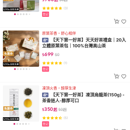
(3)
登記
原葉茶香・舒心相伴
【天下第一好茶】天天好茶禮盒｜20入
立體原葉茶包｜100%台灣高山茶
699
免運券
$
$
0
(1)
登記
凍頂火香・醇厚生津
【天下第一好茶】凍頂烏龍茶(150g) -
茶香迷人-醇厚可口
350
免運券
$
起
$
0
起
(5)
登記