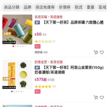
商品分類
品牌
商店免運券
折價券
款式
重量
區域
氣密茶罐・質感儲香
【天下第一好茶】品牌茶罐 六款隨心選
50
免運券
$
$
0
(1)
登記
總銷量>50
奶香金萱・柔滑甘甜
【天下第一好茶】阿里山金萱茶(150g)
奶香濃郁/茶湯滑順
575
免運券
$
起
$
0
起
(4)
登記