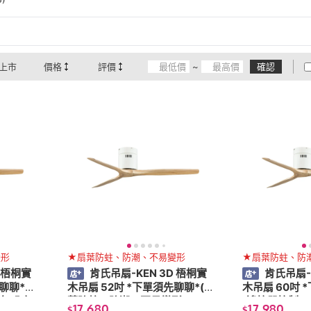
上市
價格
評價
~
確認
變形
★扇葉防蛀、防潮、不易變形
★扇葉防蛀、防
 梧桐實
肯氏吊扇-KEN 3D 梧桐實
肯氏吊扇-
聊聊*
木吊扇 52吋 *下單須先聊聊*(扇
木吊扇 60吋 
無噪音)
葉防蛀、防潮、不易變形)
(遙控器控制、
17,680
17,980
$
$