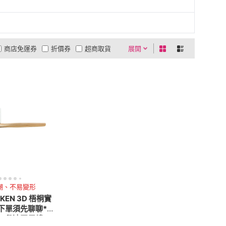
商店免運券
折價券
超商取貨
展開
0利率
商品有量
有影片
貨到付款
低溫宅配
5
4
及以上
3
及以上
2
及以上
1
及以上
潮、不易變形
KEN 3D 梧桐實
*下單須先聊聊*
6 段速正反轉)