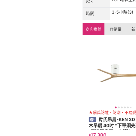
尺寸
3-5小時(3)
時間
商店推薦
月銷量
新
★扇葉防蛀、防潮、不易
肯氏吊扇-KEN 3D
木吊扇 40吋 *下單須先
(馬達極省電、高轉速、
17,380
$