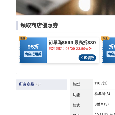
領取商店優惠券
限量
限量
訂單滿$599 最高折$30
95折
折
即將到期：08/09 23:59失效
商店抵用券
商店
立即領取
110V(3)
所有商品
類型
(
3
)
標準風(3)
功能
3葉片(3)
款式
20.1吋以上(3