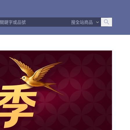
追蹤人數
8
問問回應率
100%
商品數量
3
搜全站商品
商店簡介
退換貨須知