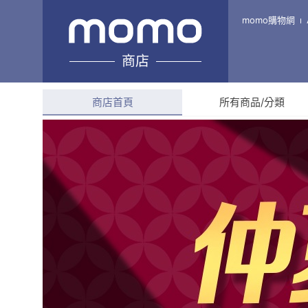
MR.KEN肯氏吊扇
momo購物網
商店
綜合評分
--
商店首頁
所有商品/分類