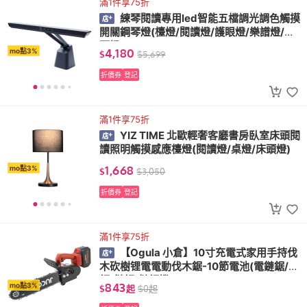
滿1件享75折
練琴閱讀專用led智能五檔調光調色觸摸
開關鋼琴燈(檯燈/閱讀燈/護眼燈/樂譜燈/練
琴燈)
4,180
mo點3%
$
$
5,699
折價券
登記
滿1件享75折
YIZ TIME 北歐輕奢客廳書房臥室床頭閱
讀照明觸摸感應檯燈(閱讀燈/桌燈/床頭燈)
1,668
mo點3%
$
$
3,050
折價券
登記
滿1件享75折
【Ogula 小倉】10寸充電式家用手持伐
木砍樹锂電電動伐木鋸-10節電池(電鏈鋸/電
鋸/鏈鋸/鏈鋸機)
843
mo點3%
$
起
$
0
起