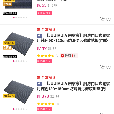
賓墊/腳踏墊/地毯)
655
免運券
$
$
1,699
折價券
登記
滿1件享75折
【JU JIA JIA 居家家】廚房門口玄關家
用純色90*120cm防滑防污條紋地墊(門墊/
mo點3%
迎賓墊/腳踏墊/地毯)
749
免運券
$
$
1,199
僅剩
1
組
(2)
折價券
登記
滿1件享75折
【JU JIA JIA 居家家】廚房門口玄關家
用純色120*180cm防滑防污條紋地墊(門墊/
迎賓墊/腳踏墊/地毯)
1,378
mo點3%
$
$
2,199
(1)
折價券
登記