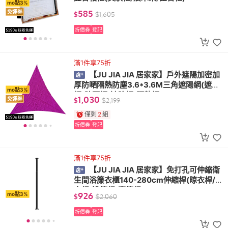
mo點3%
585
免運券
$
$
1,605
折價券
登記
滿1件享75折
【JU JIA JIA 居家家】戶外遮陽加密加
厚防嗮隔熱防塵3.6*3.6M三角遮陽網(遮光
mo點3%
網/防曬網/遮陰網/隔熱網)
1,030
免運券
$
$
2,199
僅剩
2
組
折價券
登記
滿1件享75折
【JU JIA JIA 居家家】免打孔可伸縮衛
生間浴簾衣櫃140-280cm伸縮桿(晾衣桿/曬
衣桿/浴簾桿/窗簾桿)
926
mo點3%
$
$
2,060
折價券
登記