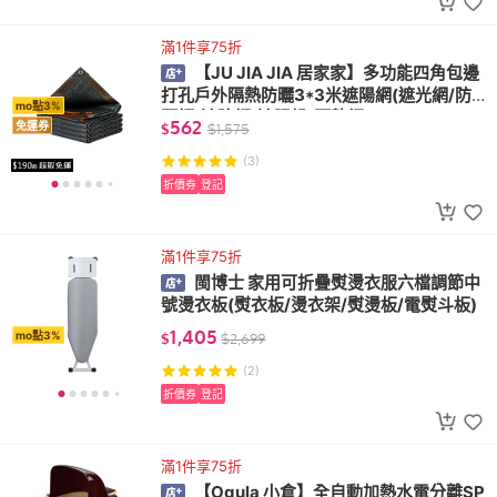
滿1件享75折
【JU JIA JIA 居家家】多功能四角包邊
打孔戶外隔熱防曬3*3米遮陽網(遮光網/防
mo點3%
曬網/遮陰網/遮陽帆/隔熱網)
562
免運券
$
$
1,575
(3)
折價券
登記
滿1件享75折
閩博士 家用可折疊熨燙衣服六檔調節中
號燙衣板(熨衣板/燙衣架/熨燙板/電熨斗板)
1,405
mo點3%
$
$
2,699
(2)
折價券
登記
滿1件享75折
【Ogula 小倉】全自動加熱水電分離SP