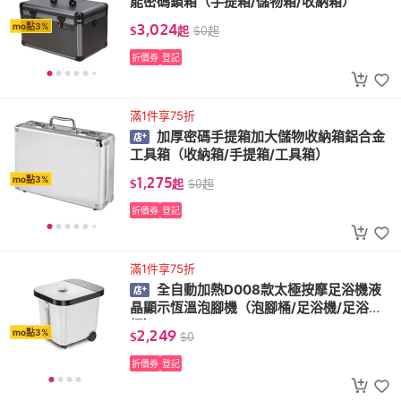
能密碼鎖箱（手提箱/儲物箱/收納箱）
3,024
mo點3%
$
起
$
0
起
折價券
登記
滿1件享75折
加厚密碼手提箱加大儲物收納箱鋁合金
工具箱（收納箱/手提箱/工具箱）
1,275
mo點3%
$
起
$
0
起
折價券
登記
滿1件享75折
全自動加熱D008款太極按摩足浴機液
晶顯示恆溫泡腳機（泡腳桶/足浴機/足浴
桶）
2,249
mo點3%
$
$
0
折價券
登記