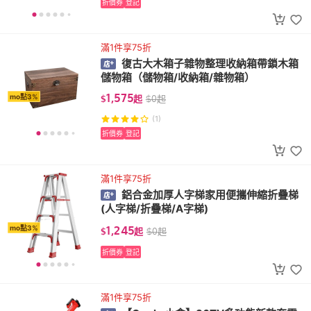
折價券
登記
滿1件享75折
復古大木箱子雜物整理收納箱帶鎖木箱
儲物箱（儲物箱/收納箱/雜物箱）
1,575
mo點3%
$
起
$
0
起
(1)
折價券
登記
滿1件享75折
鋁合金加厚人字梯家用便攜伸縮折疊梯
(人字梯/折疊梯/A字梯)
1,245
mo點3%
$
起
$
0
起
折價券
登記
滿1件享75折