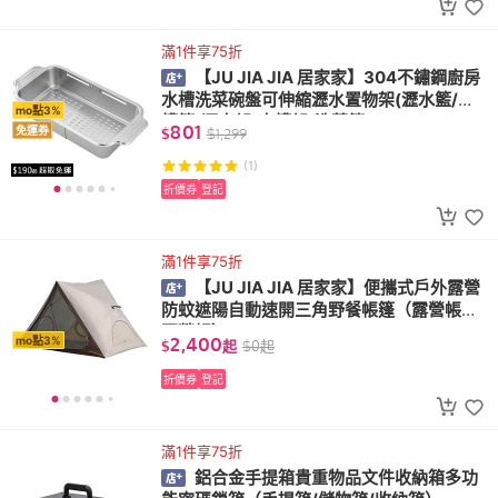
滿1件享75折
【JU JIA JIA 居家家】304不鏽鋼廚房
水槽洗菜碗盤可伸縮瀝水置物架(瀝水籃/水
mo點3%
槽籃/瀝水架/水槽架/洗菜籃)
801
免運券
$
$
1,299
(1)
折價券
登記
滿1件享75折
【JU JIA JIA 居家家】便攜式戶外露營
防蚊遮陽自動速開三角野餐帳篷（露營帳篷/
野營帳）
2,400
mo點3%
$
起
$
0
起
折價券
登記
滿1件享75折
鋁合金手提箱貴重物品文件收納箱多功