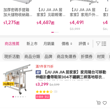
加厚密碼手提箱
【JU JIA JIA 居
【JU JIA JIA 居
【JU
加大儲物收納箱
家家】北歐輕奢
家家】家用戶外
家
鋁合金工具箱
客廳臥室單雙人
可移動不鏽鋼雙
用
1,275
4,687
4,491
4
$
起
$
起
$
$
（收納箱/手提箱/
防污耐磨公寓沙
排陽台曬被晾衣
（電
$
5,999
$
6,
工具箱）
發（懶人沙發/座
架(曬衣架/衣帽
椅子
椅/椅子）
架/晾曬桿/置物
椅
架/掛衣架)
商店推薦
新上市
月銷量
價格
評價
現折活動
商品分類
品牌
商店免運券
折價券
材質
滿1件享75折
【JU JIA JIA 居家家】家用陽台可移動
伸縮折疊帶鞋架304不鏽鋼三桿落地晾衣架
（曬衣架/掛衣架/曬被架/置物架）
3,299
mo點3%
$
$
6,599
(3)
折價券
登記