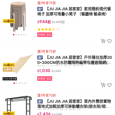
滿1件享75折
【JU JIA JIA 居家家】家用簡約現代餐
椅子 加厚可堆疊小凳子 （餐廳椅 餐桌椅）
944
mo點3%
$
起
$
1,499
起
(1)
折價券
登記
滿1件享75折
【JU JIA JIA 居家家】戶外陽台加厚20
0*300CM防水防曬隔熱編帶包邊遮陽網(防
mo點3%
曬網/遮陰網/遮陽帆/隔熱網)
1,030
免運券
$
$
1,599
折價券
登記
滿1件享75折
【JU JIA JIA 居家家】室內外雙排置物
落地式加粗加厚可移動曬衣架(晾衣架/晾衣
桿/掛衣架/衣帽架/置物架)
2,436
mo點3%
$
$
3,599