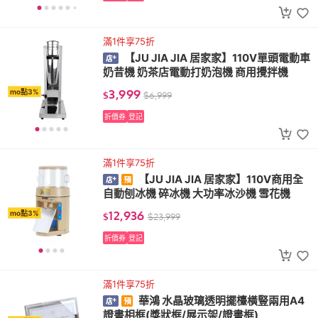
滿1件享75折
【JU JIA JIA 居家家】110V單頭電動車
奶昔機 奶茶店電動打奶泡機 商用攪拌機
3,999
mo點3%
$
$
6,999
折價券
登記
滿1件享75折
【JU JIA JIA 居家家】110V商用全
自動刨冰機 碎冰機 大功率冰沙機 雪花機
12,936
mo點3%
$
$
23,999
折價券
登記
滿1件享75折
華鴻 水晶玻璃透明擺檯橫豎兩用A4
證書相框(獎狀框/展示架/證書框)