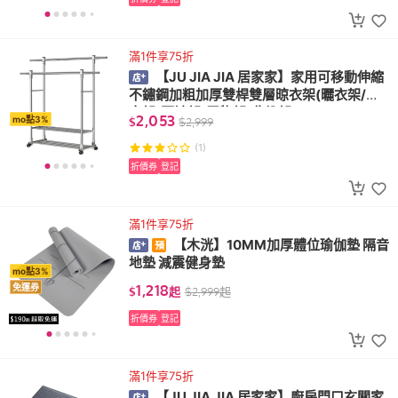
滿1件享75折
【JU JIA JIA 居家家】家用可移動伸縮
不鏽鋼加粗加厚雙桿雙層晾衣架(曬衣架/掛
衣架/曬被架/置物架/收納架)
2,053
mo點3%
$
$
2,999
(1)
折價券
登記
滿1件享75折
【木洸】10MM加厚體位瑜伽墊 隔音
地墊 減震健身墊
mo點3%
1,218
免運券
$
起
$
2,999
起
折價券
登記
滿1件享75折
【JU JIA JIA 居家家】廚房門口玄關家