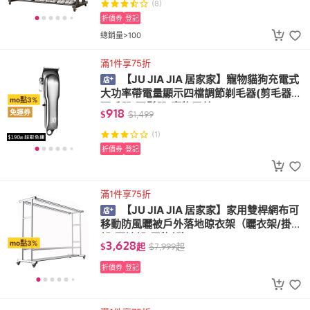
(8)
折價券
登記
總銷量>100
滿1件享75折
【JU JIA JIA 居家家】寵物貓狗充電式
大功率帶電量顯示四檔調節剃毛器(剪毛器/
mo點3%
理毛器/理髮器/寵物電剪)
918
免運券
$
$
1,499
(1)
折價券
登記
滿1件享75折
【JU JIA JIA 居家家】家用雙桿網布可
移動防風曬被戶外落地晾衣架（曬衣架/掛衣
架/曬被架/置物架）
3,628
mo點3%
$
起
$
7,999
起
折價券
登記