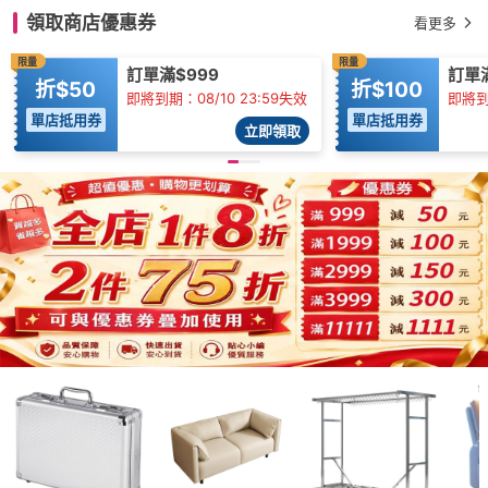
領取商店優惠券
看更多
限量
限量
訂單滿$999
訂單滿
折$50
折$100
即將到期：08/10 23:59失效
即將到期
單店抵用券
單店抵用券
立即領取