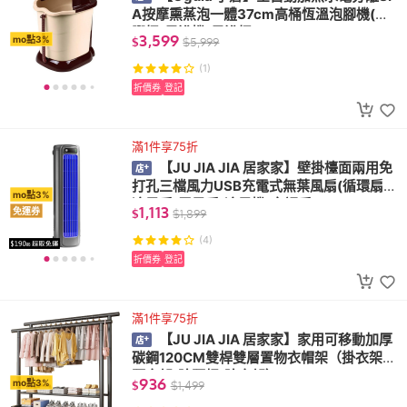
A按摩熏蒸泡一體37cm高桶恆溫泡腳機(泡
腳桶/足浴機/足浴桶)
3,599
mo點3%
$
$
5,999
(1)
折價券
登記
滿1件享75折
【JU JIA JIA 居家家】壁掛檯面兩用免
打孔三檔風力USB充電式無葉風扇(循環扇/
mo點3%
冷風扇/電風扇/冷風機/空調扇)
1,113
免運券
$
$
1,899
(4)
折價券
登記
滿1件享75折
【JU JIA JIA 居家家】家用可移動加厚
碳鋼120CM雙桿雙層置物衣帽架（掛衣架/
曬衣架/晾曬桿/晾衣架）
936
mo點3%
$
$
1,499