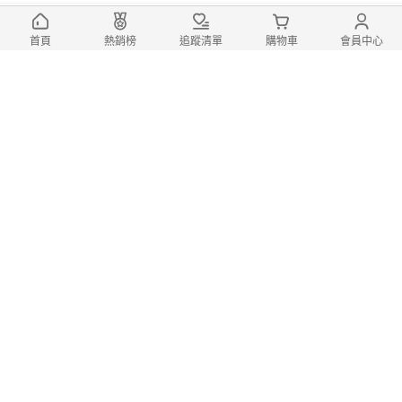
滿1件享75折
【JU JIA JIA 居家家】家用可移動加厚
首頁
熱銷榜
追蹤清單
購物車
會員中心
碳鋼150CM雙桿雙層置物衣帽架（掛衣架/
曬衣架/晾曬桿/晾衣架）
1,030
mo點3%
$
$
1,599
(5)
折價券
登記
總銷量>50
滿1件享75折
新藝 辦公室戶外旅行便攜式陶瓷15件套
功夫茶具組套裝(快客杯/泡茶壺/茶杯/茶盤)
mo點3%
1,405
免運券
$
$
2,699
折價券
登記
滿1件享75折
【JU JIA JIA 居家家】多功能不鏽鋼加
厚可伸縮折疊陽台窗台晾曬衣架(晾曬架/晾
衣架/置物架/曬鞋架/收納架)