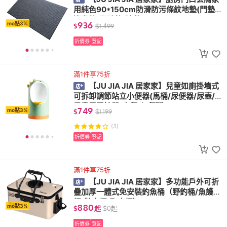
用純色90*150cm防滑防污條紋地墊(門墊/
迎賓墊/腳踏墊/地毯)
936
mo點3%
$
$
1,499
折價券
登記
滿1件享75折
【JU JIA JIA 居家家】兒童如廁掛墻式
可拆卸調節站立小便器(馬桶/尿便器/尿壺/
男童尿尿神器/小便斗/便鬥)
749
mo點3%
$
$
1,199
(3)
折價券
登記
滿1件享75折
【JU JIA JIA 居家家】多功能戶外可折
疊加厚一體式免安裝釣魚桶（野釣桶/魚護
桶/裝水桶/取水桶）
880
mo點3%
$
起
$
0
起
折價券
登記