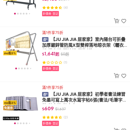
(4)
折價券
登記
滿1件享75折
【JU JIA JIA 居家家】室內陽台可折疊
加厚鍍鋅管防風X型雙桿落地晾衣架（曬衣
架/掛衣架/曬被架/置物架）
1,641
mo點3%
$
起
$
0
起
(1)
折價券
登記
滿1件享75折
【JU JIA JIA 居家家】初學者書法練習
免墨可寫上萬次水寫字帖6張(書法/毛筆字
mo點3%
帖/練字帖/練字本)
609
免運券
$
$
1,637
(2)
折價券
登記