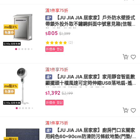
滿1件享75折
【JU JIA JIA 居家家】戶外防水壁掛式
帶鎖外投外取不鏽鋼斜面中號意見箱(信報
mo點3%
箱/信箱/信件箱)
805
免運券
$
$
1,399
(2)
折價券
登記
滿1件享75折
【JU JIA JIA 居家家】家用靜音智能數
顯擺頭十檔風速可定時伸縮USB落地扇-遙控
mo點3%
款(電風扇/循環扇/立扇/電扇)
1,392
免運券
$
$
2,199
折價券
登記
滿1件享75折
【JU JIA JIA 居家家】廚房門口玄關家
用純色60*90cm防滑防污條紋地墊(門墊/迎
mo點3%