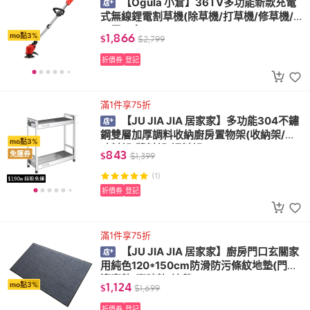
【Ogula 小倉】36TV多功能新款充電
式無線鋰電割草機(除草機/打草機/修草機/
一電一充)
1,866
mo點3%
$
$
2,799
折價券
登記
滿1件享75折
【JU JIA JIA 居家家】多功能304不鏽
鋼雙層加厚調料收納廚房置物架(收納架/調
mo點3%
味料架/醬料架/調料架)
843
免運券
$
$
1,399
(1)
折價券
登記
滿1件享75折
【JU JIA JIA 居家家】廚房門口玄關家
用純色120*150cm防滑防污條紋地墊(門墊/
迎賓墊/腳踏墊/地毯)
1,124
mo點3%
$
$
1,699
折價券
登記