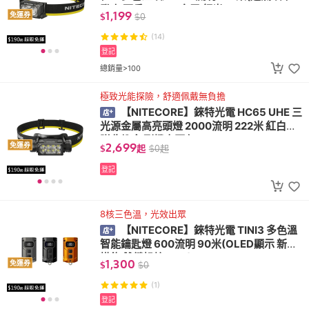
登山 百岳 USB-C充電 紅光)
1,199
免運券
$
$
0
(14)
登記
總銷量>100
極致光能探險，舒適佩戴無負擔
【NITECORE】錸特光電 HC65 UHE 三
光源金屬高亮頭燈 2000流明 222米 紅白光
附收納盒 副燈高顯色
2,699
免運券
$
起
$
0
起
登記
8核三色溫，光效出眾
【NITECORE】錸特光電 TINI3 多色溫
智能鑰匙燈 600流明 90米(OLED顯示 新潮
掛飾 雙鍵操控 EDC)
1,300
免運券
$
$
0
(1)
登記