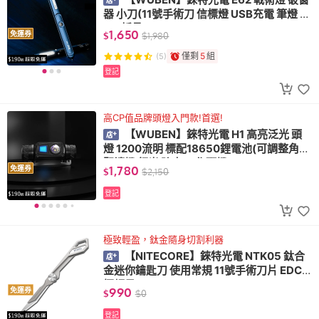
器 小刀(11號手術刀 信標燈 USB充電 筆燈 E
DC 折疊刀)
1,650
免運券
$
$
1,980
僅剩
5
組
(5)
登記
高CP值品牌頭燈入門款!首選!
【WUBEN】錸特光電 H1 高亮泛光 頭
燈 1200流明 標配18650鋰電池(可調整角度
閱讀燈 紅光 防水 工作頭燈)
1,780
免運券
$
$
2,150
登記
極致輕盈，鈦金隨身切割利器
【NITECORE】錸特光電 NTK05 鈦合
金迷你鑰匙刀 使用常規 11號手術刀片 EDC
極輕量
990
免運券
$
$
0
登記