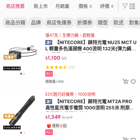
商店推薦
新上市
月銷量
價格
評價
商品分類
品牌
商店免運券
折價券
類型
款式
對象
僅47克 / 全彈力繩，超輕量
【NITECORE】錸特光電 NU25 MCT U
L 輕量多色溫頭燈 400流明 132米(彈力繩 登
山 百岳 USB-C充電 紅光)
1,100
免運券
$
$
0
(22)
登記
總銷量>100
EDC輕巧好攜帶，1000流明
【NITECORE】錸特光電 MT2A PRO
高性能充電手電筒 1000流明 255米 附原廠
專用可充電電池 兼容AA*2 EDC
1,349
免運券
$
$
1,619
僅剩
5
組
登記