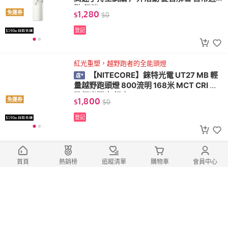
勤 便攜
1,280
免運券
$
$
0
登記
紅光重塑，越野跑者的全能頭燈
【NITECORE】錸特光電 UT27 MB 輕
量越野跑頭燈 800流明 168米 MCT CRI 特
殊紅光版本 相容AAA
1,800
免運券
$
$
0
登記
Wuben X4專屬旋轉快拔套
【WUBEN】錸特光電 AP60 戰術快拔
首頁
熱銷榜
追蹤清單
購物車
會員中心
手電筒套 X4專用 360度旋轉 快速拔收 K鞘
保護套 Molle
450
免運券
$
$
0
登記