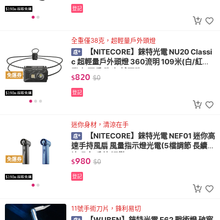
登記
全重僅38克，超輕量戶外頭燈
【NITECORE】錸特光電 NU20 Classi
c 超輕量戶外頭燈 360流明 109米(白/紅光
登山 百岳 跑步 越野跑)
820
免運券
$
$
0
登記
迷你身材，清涼在手
【NITECORE】錸特光電 NEF01 迷你高
速手持風扇 風量指示燈光電(5檔調節 長續航
演唱會 戶外 通勤)
980
免運券
$
$
0
登記
11號手術刀片，鋒利易切
【WUBEN】錸特光電 E62 戰術燈 破窗