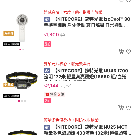
體感直降十六度，隨行摺疊空調扇
【NITECORE】錸特光電 izzCool™ 30
手持空調扇 戶外活動 夏日解暑 日常通勤 掛
頸 便攜
1,300
免運券
$
$
0
登記
雙單元八核心，發光效率高
【NITECORE】錸特光電 NU45 1700
流明 172米 輕量高亮頭燈(18650 紅/白光 智
能光感 快拆支架 頭帶)
2,144
免運券
$
$
2,790
僅剩
5
組
登記
輕量多色溫選擇，附防水收納帶
【NITECORE】錸特光電 NU25 MCT
輕量多色溫頭燈 400流明 132米(透氣頭帶