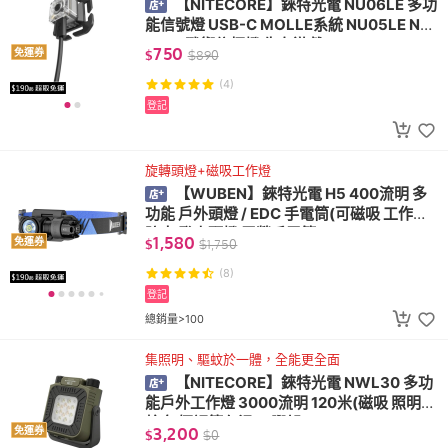
【NITECORE】錸特光電 NU06LE 多功
能信號燈 USB-C MOLLE系統 NU05LE NU
07LE 戰術信標燈 生存遊戲
750
免運券
$
$
890
(4)
登記
旋轉頭燈+磁吸工作燈
【WUBEN】錸特光電 H5 400流明 多
功能 戶外頭燈 / EDC 手電筒(可磁吸 工作燈
防水 登山頭燈 露營手電筒)
1,580
免運券
$
$
1,750
(8)
登記
總銷量>100
集照明、驅蚊於一體，全能更全面
【NITECORE】錸特光電 NWL30 多功
能戶外工作燈 3000流明 120米(磁吸 照明驅
蚊 無極調節色溫 三腳架)
3,200
免運券
$
$
0