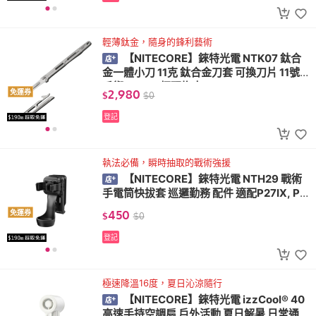
輕薄鈦金，隨身的鋒利藝術
【NITECORE】錸特光電 NTK07 鈦合
金一體小刀 11克 鈦合金刀套 可換刀片 11號
手術刀 EDC 標配抱夾
2,980
免運券
$
$
0
登記
執法必備，瞬時抽取的戰術強援
【NITECORE】錸特光電 NTH29 戰術
手電筒快拔套 巡邏勤務 配件 適配P27IX, P2
0IX, P23I, P20I UV
450
免運券
$
$
0
登記
極速降溫16度，夏日沁涼隨行
【NITECORE】錸特光電 izzCool® 40
高速手持空調扇 戶外活動 夏日解暑 日常通