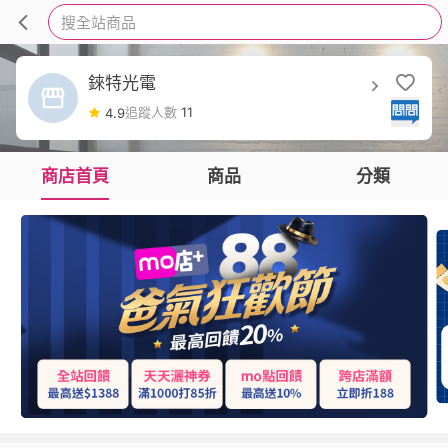
搜全站商品
錸特光電
追蹤人數
11
4.9
商店首頁
商品
分類