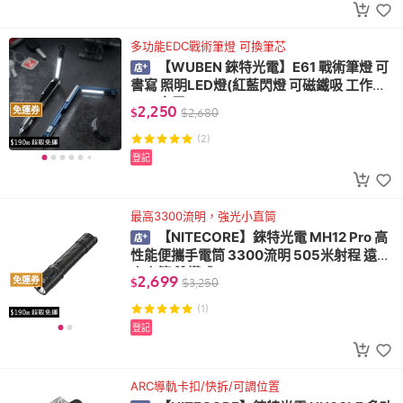
多功能EDC戰術筆燈 可換筆芯
【WUBEN 錸特光電】E61 戰術筆燈 可
書寫 照明LED燈(紅藍閃燈 可磁鐵吸 工作燈
USB充電)
2,250
免運券
$
$
2,680
(2)
登記
最高3300流明，強光小直筒
【NITECORE】錸特光電 MH12 Pro 高
性能便攜手電筒 3300流明 505米射程 遠射
小直筒 雙模式 USB-C
2,699
免運券
$
$
3,250
(1)
登記
ARC導軌卡扣/快拆/可調位置