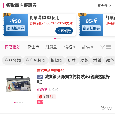
領取商店優惠券
看更多
限量
限量
訂單滿$388使用
訂單滿
折$8
95折
即將到期：08/07 23:59失效
即將到
商店抵用券
商店抵用券
立即領取
商店推薦
新上市
月銷量
價格
評價
商品分類
商店免運券
折價券
尺寸
功能
材質
顏色
蘭精天絲舒適天然
藏寶箱 天絲獨立筒枕 枕芯(親膚透氣好
眠)
899
$
$
1,080
僅剩
5
組
登記