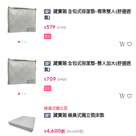
藏寶箱 全包式保潔墊-標準雙人(舒適透
氣)
579
$
$
750
登記
藏寶箱 全包式保潔墊-雙人加大(舒適透
氣)
709
$
$
900
登記
蜂巢式獨立筒
藏寶箱 蜂巢式獨立筒床墊
4,600
$
起
$
5,600
起