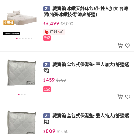
藏寶箱 冰鑽天絲床包組-雙人加大 台灣
製(特殊冰鑽技術 涼爽舒適)
3,499
免運券
$
$
6,000
僅剩
5
組
登記
藏寶箱 全包式保潔墊-單人加大(舒適透
氣)
459
$
$
600
登記
藏寶箱 全包式保潔墊-雙人特大(舒適透
氣)
809
$
$
1,050