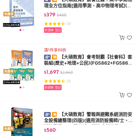
理全方位指南[適用學測、高中物理考試](FG
4812)
379
免運券
$
$
480
(3)
折價券
登記
滿1件享69折
【大碩教育】會考制霸【社會科】套
裝組(歷史+地理+公民)(FG5862+FG5863
+FG5864+FG5865+FG5861)
1,697
免運券
$
$
2,460
(2)
折價券
登記
【大碩教育】警報與避難系統消防安
全設備總整理(四版)(適用消防設備師/士、
消防警察三/四等考試、消防系所使用 LF10
560
免運券
$
63)