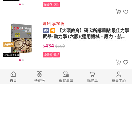
折價券
登記
滿1件享79折
【大碩教育】研究所講重點 最佳力學
武器-動力學 (六版)(適用機械、應力、航
太、醫工、造船、生機、工科、機電所考試
434
免運券
$
$
550
AE3025)
折價券
登記
【大碩教育】火災學(13版)(適用消
首頁
熱銷榜
追蹤清單
購物車
會員中心
防設備士/師、一般消防警察人員四等考試 L
F1001)
640
免運券
$
折價券
登記
滿1件享79折
【大碩教育】研究所分章題庫【微觀