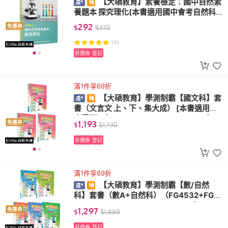
【大碩教育】素養檢定：國中自然素
養題本 探究理化(本書適用國中會考自然科 F
G5501)
292
免運券
$
$
370
(4)
折價券
登記
滿1件享69折
【大碩教育】學測制霸【國文科】套
書（文言文 上、下、集大成） [本書適用高
中學測]（FG4431+FG4432+FG4433）
1,193
免運券
$
$
1,730
折價券
登記
滿1件享69折
【大碩教育】學測制霸【數/自然
科】套書（數A+自然科）（FG4532+FG4
831+FG4832+FG4833+FG4834）
1,297
免運券
$
$
1,880
折價券
登記