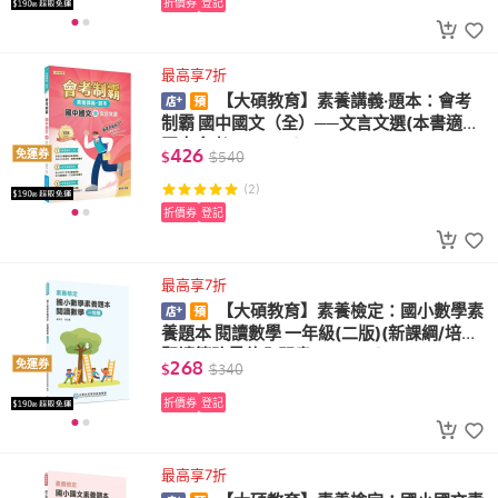
折價券
登記
最高享7折
【大碩教育】素養講義‧題本：會考
制霸 國中國文（全）──文言文選(本書適用
國中會考 FG5163)
426
免運券
$
$
540
(2)
折價券
登記
最高享7折
【大碩教育】素養檢定：國小數學素
養題本 閱讀數學 一年級(二版)(新課綱/培養
閱讀策略最佳入門書 FG6417)
268
免運券
$
$
340
折價券
登記
最高享7折