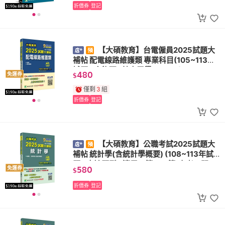
折價券
登記
【大碩教育】台電僱員2025試題大
補帖 配電線路維護類 專業科目(105~113年
試題)(含物理+基本電學CR3211)
480
免運券
$
僅剩
3
組
折價券
登記
【大碩教育】公職考試2025試題大
補帖 統計學(含統計學概要) (108~113年試
題)(申論題型)(適用三等、四等/高考、關
580
免運券
$
務、普考、地方特考 CK4133)
折價券
登記