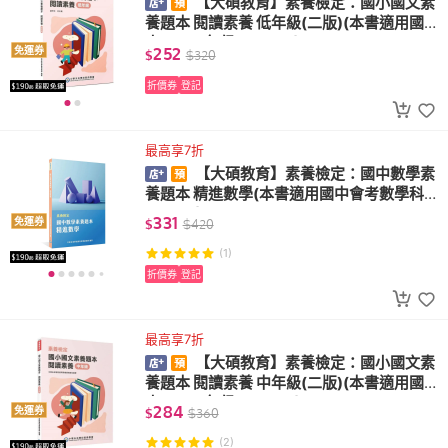
【大碩教育】素養檢定：國小國文素
養題本 閱讀素養 低年級(二版)(本書適用國
小一、二年級 FG6107)
252
免運券
$
$
320
折價券
登記
最高享7折
【大碩教育】素養檢定：國中數學素
養題本 精進數學(本書適用國中會考數學科 F
G5404)
331
免運券
$
$
420
(1)
折價券
登記
最高享7折
【大碩教育】素養檢定：國小國文素
養題本 閱讀素養 中年級(二版)(本書適用國
小三、四年級 FG6108)
284
免運券
$
$
360
(2)