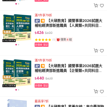
滿1件享79折
【大碩教育】國營事業2026試題大
補帖經濟部新進職員 【人資類+共同科目】
(CR5107+CR5115)
426
免運券
$
$
600
僅剩
4
組
(1)
折價券
登記
滿1件享79折
【大碩教育】國營事業2026試題大
補帖經濟部新進職員 【企管類+共同科目】
(CR5101+CR5115)
440
免運券
$
$
620
折價券
登記
最高享7折
【大碩教育】素養在線：高中學測物