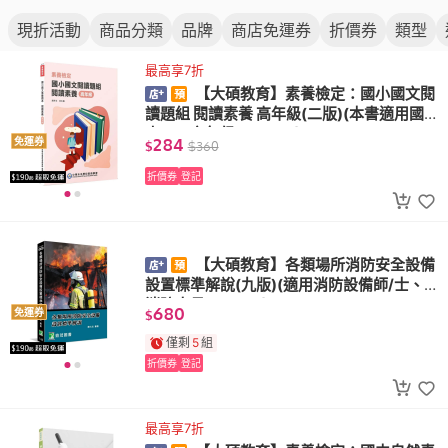
現折活動
商品分類
品牌
商店免運券
折價券
類型
最高享7折
【大碩教育】素養檢定：國小國文閱
讀題組 閱讀素養 高年級(二版)(本書適用國
小五、六年級 FG6109)
284
免運券
$
$
360
折價券
登記
【大碩教育】各類場所消防安全設備
設置標準解說(九版)(適用消防設備師/士、
消防人員 LF1032)
680
免運券
$
僅剩
5
組
折價券
登記
最高享7折