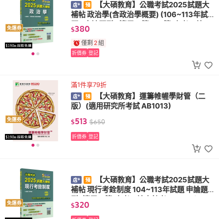
【大碩教育】公職考試2025試題大
補帖 政治學(含政治學概要) (106~113年試
題)(申論題型)(適用三等、四等/高考、普
380
免運券
$
考、地方特考 CK4110)
僅剩
2
組
折價券
登記
滿1件享79折
【大碩教育】運籌帷幄學財管（二
版）(適用研究所考試 AB1013)
513
免運券
$
$
650
折價券
登記
【大碩教育】公職考試2025試題大
補帖 現行考銓制度 104~113年試題 申論題
型 (適用三等/高考、地方特考 CK4114)
320
免運券
$