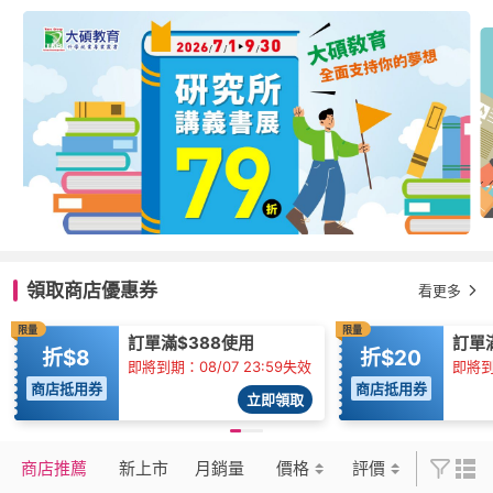
領取商店優惠券
看更多
限量
限量
訂單滿$388使用
訂單
折$8
折$20
即將到期：08/07 23:59失效
即將到期
商店抵用券
商店抵用券
立即領取
商店推薦
新上市
月銷量
價格
評價