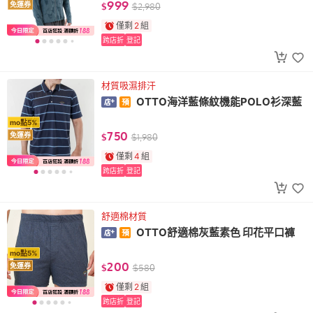
999
免運券
$
$
2,980
僅剩
2
組
跨店折
登記
材質吸濕排汗
OTTO海洋藍條紋機能POLO衫深藍
mo點5%
750
免運券
$
$
1,980
僅剩
4
組
跨店折
登記
舒適棉材質
OTTO舒適棉灰藍素色 印花平口褲
mo點5%
200
免運券
$
$
580
僅剩
2
組
跨店折
登記