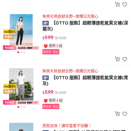
無畏炎熱放肆去野~燦爛日光隨心
【OTTO 服飾】超輕薄速乾氣質女褲(深
邃灰)
mo點5%
599
免運券
$
$
1,580
僅剩
2
組
跨店折
登記
無畏炎熱放肆去野~燦爛日光隨心
【OTTO 服飾】超輕薄速乾氣質女褲(青
灰)
mo點5%
599
免運券
$
$
1,580
僅剩
4
組
跨店折
登記
透氣加倍！讓你當夏不怕曬！