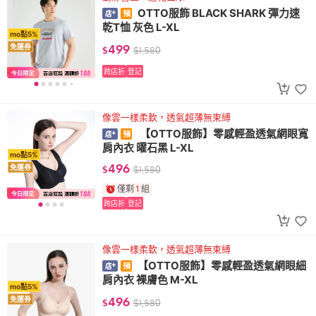
OTTO服飾 BLACK SHARK 彈力速
乾T恤 灰色 L-XL
mo點5%
499
免運券
$
$
1,580
跨店折
登記
像雲一樣柔軟，透氣超薄無束縛
【OTTO服飾】零感輕盈透氣網眼寬
肩內衣 曜石黑 L-XL
mo點5%
496
免運券
$
$
1,580
僅剩
1
組
跨店折
登記
像雲一樣柔軟，透氣超薄無束縛
【OTTO服飾】零感輕盈透氣網眼細
肩內衣 裸膚色 M-XL
mo點5%
496
免運券
$
$
1,580