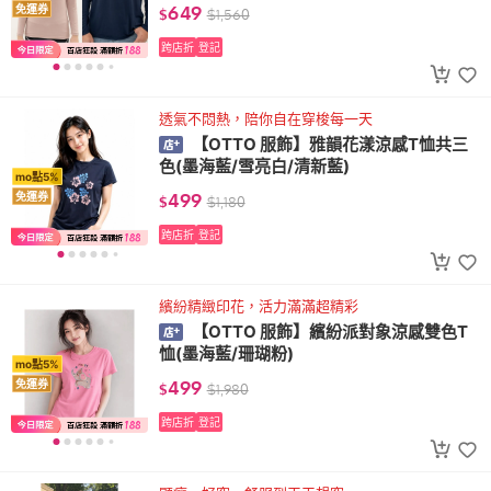
649
免運券
$
$
1,560
跨店折
登記
透氣不悶熱，陪你自在穿梭每一天
【OTTO 服飾】雅韻花漾涼感T恤共三
色(墨海藍/雪亮白/清新藍)
mo點5%
499
免運券
$
$
1,180
跨店折
登記
繽紛精緻印花，活力滿滿超精彩
【OTTO 服飾】繽紛派對象涼感雙色T
恤(墨海藍/珊瑚粉)
mo點5%
499
免運券
$
$
1,980
跨店折
登記