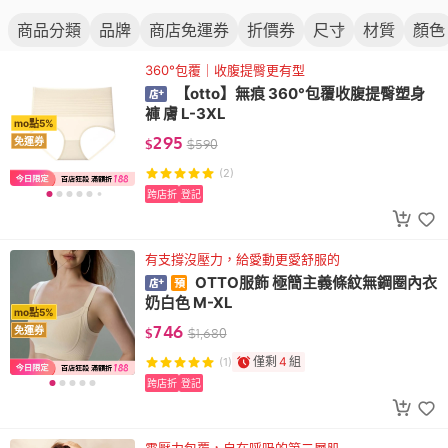
商品分類
品牌
商店免運券
折價券
尺寸
材質
顏色
360°包覆｜收腹提臀更有型
【otto】無痕 360°包覆收腹提臀塑身
褲 膚 L-3XL
mo點5%
295
免運券
$
$
590
(2)
跨店折
登記
有支撐沒壓力，給愛動更愛舒服的
OTTO服飾 極簡主義條紋無鋼圈內衣
奶白色 M-XL
mo點5%
746
免運券
$
$
1,680
僅剩
4
組
(1)
跨店折
登記