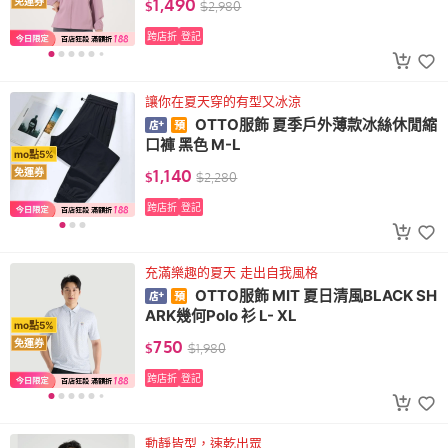
1,490
免運券
$
$
2,980
跨店折
登記
讓你在夏天穿的有型又冰涼
OTTO服飾 夏季戶外薄款冰絲休閒縮
口褲 黑色 M-L
mo點5%
1,140
免運券
$
$
2,280
跨店折
登記
充滿樂趣的夏天 走出自我風格
OTTO服飾 MIT 夏日清風BLACK SH
ARK幾何Polo 衫 L- XL
mo點5%
750
免運券
$
$
1,980
跨店折
登記
動靜皆型，速乾出眾