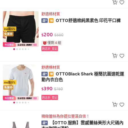
舒適棉材質
OTTO舒適棉純黑素色 印花平口褲
mo點5%
200
免運券
$
$
580
僅剩
4
組
跨店折
登記
舒適棉材質
OTTOBlack Shark 極簡抗菌速乾運
動內衣白色
mo點5%
390
免運券
$
$
780
跨店折
登記
精緻蕾絲為你提拉豐滿自信！
【OTTO 服飾】雲感蕾絲美形大尺碼內