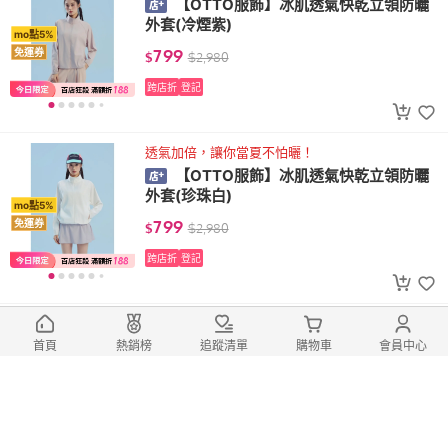
【OTTO服飾】冰肌透氣快乾立領防曬
外套(冷煙紫)
mo點5%
799
免運券
$
$
2,980
跨店折
登記
透氣加倍，讓你當夏不怕曬！
【OTTO服飾】冰肌透氣快乾立領防曬
外套(珍珠白)
mo點5%
799
免運券
$
$
2,980
跨店折
登記
輕量舒適戶外必備
【otto】戶外機能防風防水衝鋒連帽外
首頁
熱銷榜
追蹤清單
購物車
會員中心
套 粉色 S-M
mo點5%
1,995
免運券
$
$
3,990
跨店折
登記