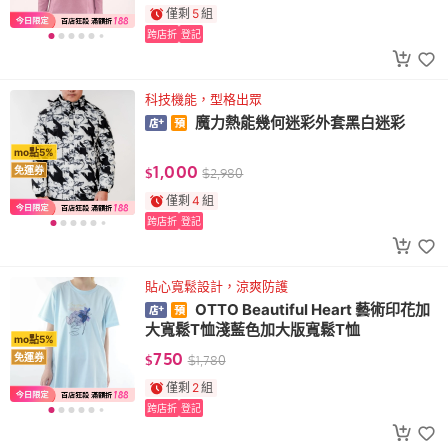
僅剩
5
組
跨店折
登記
科技機能，型格出眾
魔力熱能幾何迷彩外套黑白迷彩
mo點5%
1,000
免運券
$
$
2,980
僅剩
4
組
跨店折
登記
貼心寬鬆設計，涼爽防護
OTTO Beautiful Heart 藝術印花加
大寬鬆T恤淺藍色加大版寬鬆T恤
mo點5%
750
免運券
$
$
1,780
僅剩
2
組
跨店折
登記