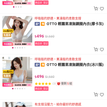
跨店折
登記
呼吸般的舒適，果凍般的柔軟支撐
OTTO 輕霧果凍無鋼圈內衣(摩卡灰)
mo點5%
496
免運券
$
$
1,580
跨店折
登記
呼吸般的舒適，果凍般的柔軟支撐
OTTO 輕霧果凍無鋼圈內衣(冰川藍)
mo點5%
496
免運券
$
$
1,580
僅剩
5
組
(3)
跨店折
登記
有支撐沒壓力，給你最好的舒適感