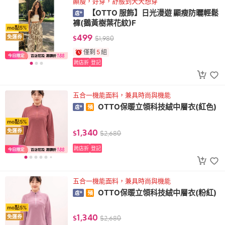
顯瘦，好穿，舒服到天天想穿
【OTTO 服飾】日光漫遊 顯瘦防曬輕鬆
褲(鵝黃樹葉花紋)F
mo點5%
499
免運券
$
$
1,980
僅剩
5
組
跨店折
登記
五合一機能面料，兼具時尚與機能
OTTO保暖立領科技絨中層衣(紅色)
mo點5%
1,340
免運券
$
$
2,680
跨店折
登記
五合一機能面料，兼具時尚與機能
OTTO保暖立領科技絨中層衣(粉紅)
mo點5%
1,340
免運券
$
$
2,680