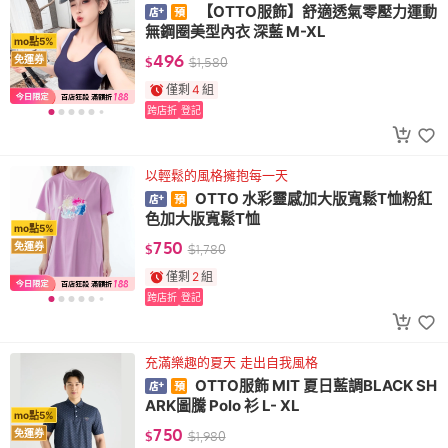
【OTTO服飾】舒適透氣零壓力運動
無鋼圈美型內衣 深藍 M-XL
mo點5%
496
免運券
$
$
1,580
僅剩
4
組
跨店折
登記
以輕鬆的風格擁抱每一天
OTTO 水彩靈感加大版寬鬆T恤粉紅
色加大版寬鬆T恤
mo點5%
750
免運券
$
$
1,780
僅剩
2
組
跨店折
登記
充滿樂趣的夏天 走出自我風格
OTTO服飾 MIT 夏日藍調BLACK SH
ARK圖騰 Polo 衫 L- XL
mo點5%
750
免運券
$
$
1,980