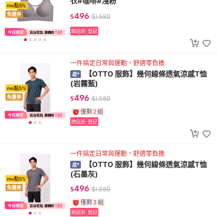
衣#咖啡#淺粉
mo點5%
496
免運券
$
$
1,580
跨店折
登記
一件搞定日常與運動，舒適零負擔
【OTTO 服飾】幾何線條透氣涼感T恤
(岩霧藍)
mo點5%
496
免運券
$
$
1,580
僅剩
2
組
跨店折
登記
一件搞定日常與運動，舒適零負擔
【OTTO 服飾】幾何線條透氣涼感T恤
(石墨灰)
mo點5%
496
免運券
$
$
1,580
僅剩
3
組
跨店折
登記