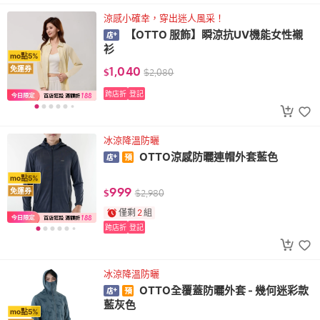
涼感小確幸，穿出迷人風采！
【OTTO 服飾】瞬涼抗UV機能女性襯
衫
mo點5%
1,040
免運券
$
$
2,080
跨店折
登記
冰涼降溫防曬
OTTO涼感防曬連帽外套藍色
mo點5%
999
免運券
$
$
2,980
僅剩
2
組
跨店折
登記
冰涼降溫防曬
OTTO全覆蓋防曬外套 - 幾何迷彩款
藍灰色
mo點5%