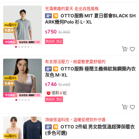
充滿樂趣的夏天 走出自我風格
OTTO服飾 MIT 夏日都會BLACK SH
ARK幾何Polo 衫 L- XL
mo點5%
750
免運券
$
$
1,980
跨店折
登記
有支撐沒壓力，給愛動更愛舒服的
OTTO服飾 極簡主義條紋無鋼圈內衣
灰色 M-XL
mo點5%
746
免運券
$
$
1,680
僅剩
4
組
跨店折
登記
頂級恆溫科技，溫暖從裡到外守護
OTTO 2件組 男女款恆溫超彈保暖衣
(多色可選)
mo點5%