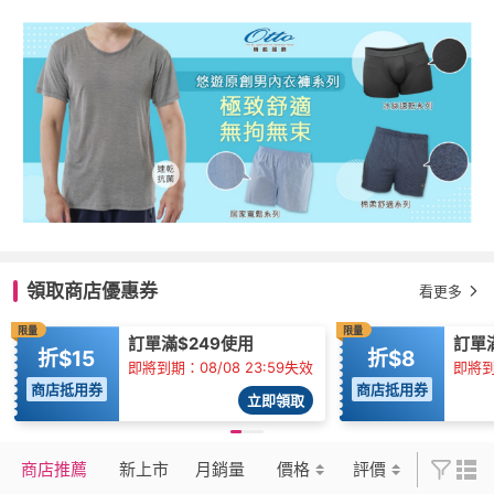
領取商店優惠券
看更多
限量
限量
訂單滿$249使用
訂單
折$15
折$8
即將到期：08/08 23:59失效
即將到
商店抵用券
商店抵用券
立即領取
商店推薦
新上市
月銷量
價格
評價