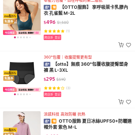
零壓力包覆，自在呼吸的第二層肌
【OTTO服飾】 享呼吸萊卡乳膠內
衣 孔雀藍 M-2L
mo點5%
496
免運券
$
$
1,580
(1)
跨店折
登記
360°包覆｜收腹提臀更有型
【otto】無痕 360°包覆收腹提臀塑身
褲 黑 L-3XL
mo點5%
295
免運券
$
$
590
(3)
跨店折
登記
涼感科技 高效防曬 抗熱
OTTO服飾 夏日冰絲UPF50+防曬連
帽外套 紫色 M-L
mo點5%