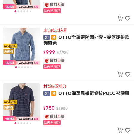
僅剩
3
組
跨店折
登記
冰涼降溫防曬
OTTO全覆蓋防曬外套 - 幾何迷彩款
淺藍色
mo點5%
999
免運券
$
$
2,980
僅剩
4
組
跨店折
登記
材質吸濕排汗
OTTO海軍風機能條紋POLO衫深藍
mo點5%
750
免運券
$
$
1,980
僅剩
4
組
跨店折
登記