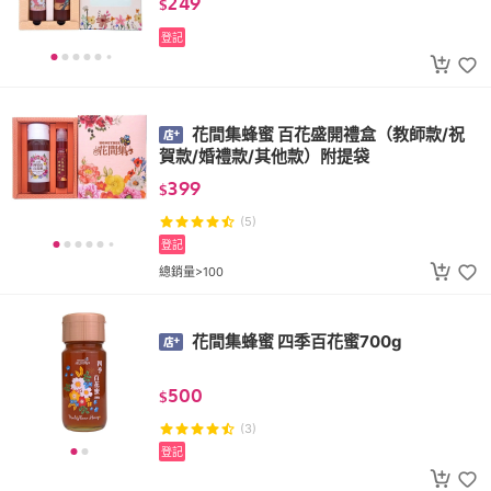
249
$
登記
花間集蜂蜜 百花盛開禮盒（教師款/祝
賀款/婚禮款/其他款）附提袋
399
$
(5)
登記
總銷量>100
花間集蜂蜜 四季百花蜜700g
500
$
(3)
登記