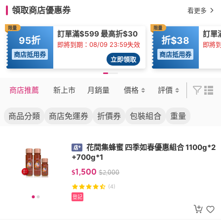
領取商店優惠券
看更多
限量
限量
訂單滿$599 最高折$30
訂單
95折
折$38
即將到期：08/09 23:59失效
即將到
商店抵用券
商店抵用券
立即領取
商店推薦
新上市
月銷量
價格
評價
商品分類
商店免運券
折價券
包裝組合
重量
花間集蜂蜜 四季如春優惠組合 1100g*2
+700g*1
1,500
$
$
2,000
(4)
登記