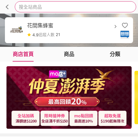
搜全站商品
花間集蜂蜜
追蹤人數
21
4.9
商店首頁
商品
分類