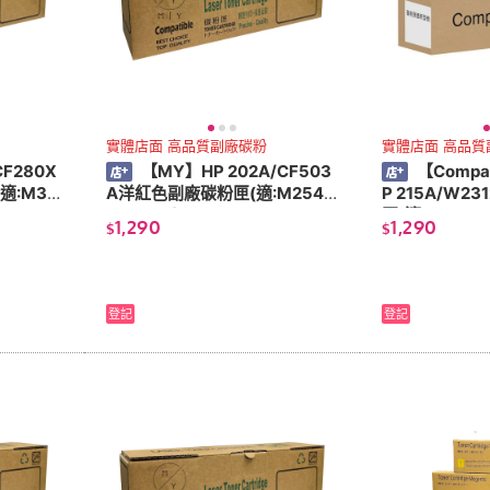
實體店面 高品質副廠碳粉
實體店面 高品質
CF280X
【MY】HP 202A/CF503
【Compat
適:M35
A洋紅色副廠碳粉匣(適:M254/
P 215A/W2
280/281)
匣(適:M155/18
1,290
1,290
$
$
登記
登記