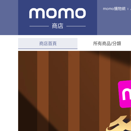
慕印科技｜專精於維修印表機
momo購物網
質
商店
綜合評分
4.4
(
11
則評價
商店首頁
所有商品/分類