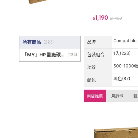
1,190
$
$
1,450
Compatible
所有商品
品牌
(
223
)
Toner(60)
1入(223)
『MY』HP 副廠碳
包裝組合
(
134
)
粉匣
500-1000張
功效
黑色(87)
顏色
商店推薦
月銷量
新