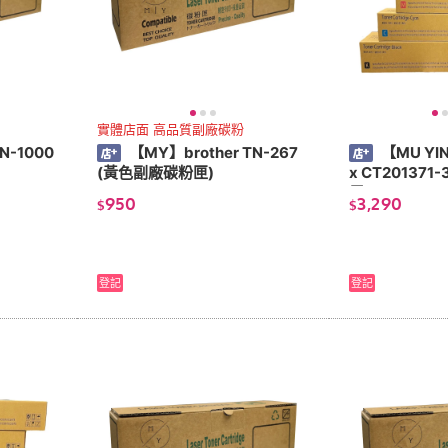
實體店面 高品質副廠碳粉
N-1000
【MY】brother TN-267
【MU YIN
(黃色副廠碳粉匣)
x CT20137
用：C3375/C
950
3,290
$
$
登記
登記