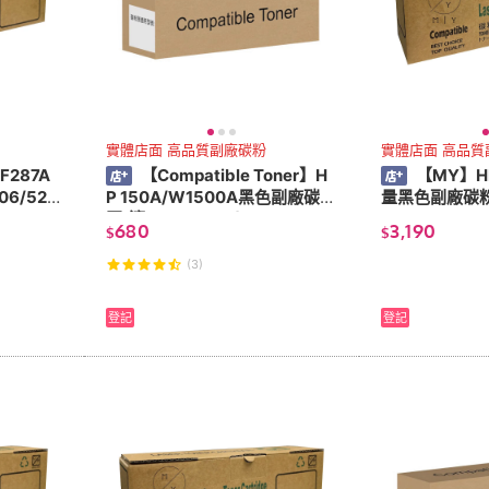
實體店面 高品質副廠碳粉
實體店面 高品質
F287A
【Compatible Toner】H
【MY】H
6/52
P 150A/W1500A黑色副廠碳粉
量黑色副廠碳粉匣
匣(適:M111/M141)
3525/CM353
680
3,190
$
$
(3)
登記
登記