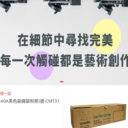
值得一試
B540A黑色副廠碳粉匣(適:CM131