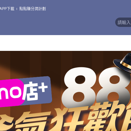
、事務機、把關耗材品
APP下載
點點賺分潤計劃
)