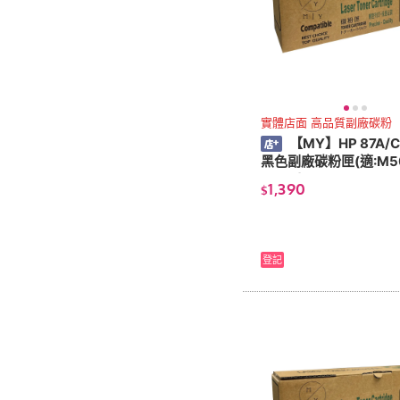
實體店面 高品質副廠碳粉
【MY】HP 87A/C
黑色副廠碳粉匣(適:M50
7/501)
1,390
$
登記