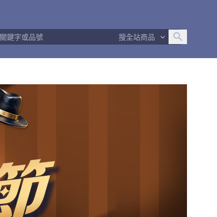
追蹤人數
2
問問回應率
100%
商品數量
223
搜全站商品
商店簡介
退換貨須知