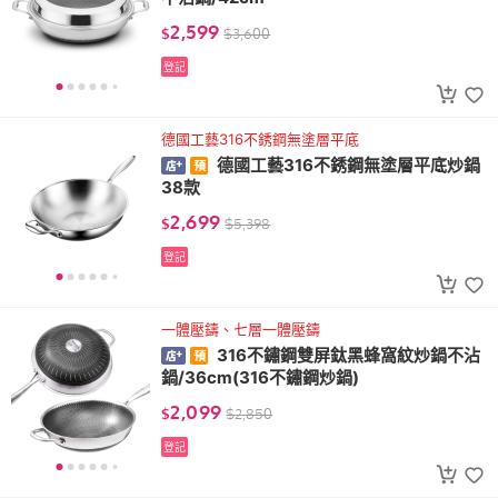
2,599
$
$
3,600
登記
德國工藝316不銹鋼無塗層平底
德國工藝316不銹鋼無塗層平底炒鍋
38款
2,699
$
$
5,398
登記
一體壓鑄、七層一體壓鑄
316不鏽鋼雙屏鈦黑蜂窩紋炒鍋不沾
鍋/36cm(316不鏽鋼炒鍋)
2,099
$
$
2,850
登記