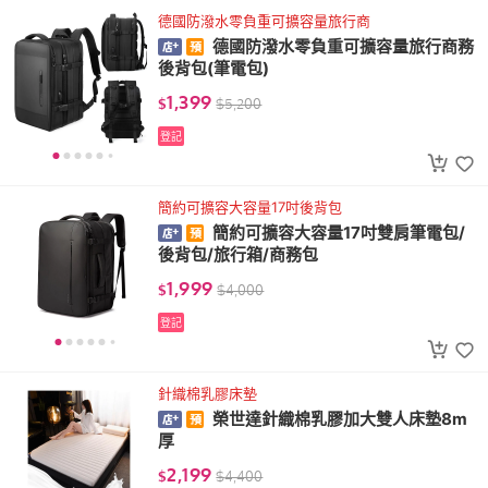
德國防潑水零負重可擴容量旅行商
德國防潑水零負重可擴容量旅行商務
後背包(筆電包)
1,399
$
$
5,200
登記
簡約可擴容大容量17吋後背包
簡約可擴容大容量17吋雙肩筆電包/
後背包/旅行箱/商務包
1,999
$
$
4,000
登記
針織棉乳膠床墊
榮世達針織棉乳膠加大雙人床墊8m
厚
2,199
$
$
4,400