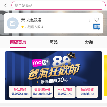
搜全站商品
榮世達嚴選
追蹤人數
4
--
商店首頁
商品
分類