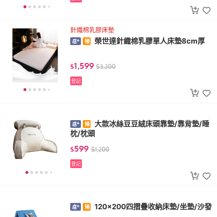
針織棉乳膠床墊
榮世達針織棉乳膠單人床墊8cm厚
1,599
$
$
3,200
登記
大款冰絲豆豆絨床頭靠墊/靠背墊/睡
枕/枕頭
599
$
$
1,200
登記
120x200四摺疊收納床墊/坐墊/沙發