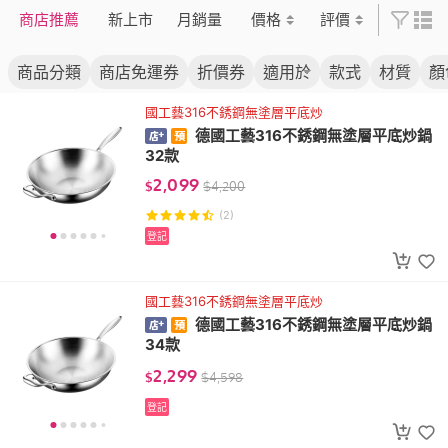
商店推薦
新上市
月銷量
價格
評價
商品分類
商店免運券
折價券
適用於
款式
材質
顏
國工藝316不銹鋼無塗層平底炒
德國工藝316不銹鋼無塗層平底炒鍋
32款
2,099
$
$
4,200
(2)
登記
國工藝316不銹鋼無塗層平底炒
德國工藝316不銹鋼無塗層平底炒鍋
34款
2,299
$
$
4,598
登記