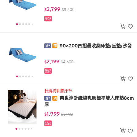
2,799
$
$
5,600
登記
90x200四摺疊收納床墊/坐墊/沙發
2,199
$
$
4,600
登記
針織棉乳膠床墊
榮世達針織棉乳膠標準雙人床墊8cm
厚
1,999
$
$
3,998
登記