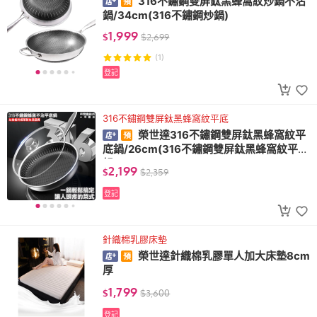
316不鏽鋼雙屏鈦黑蜂窩紋炒鍋不沾
鍋/34cm(316不鏽鋼炒鍋)
1,999
$
$
2,699
(1)
登記
316不鏽鋼雙屏鈦黑蜂窩紋平底
榮世達316不鏽鋼雙屏鈦黑蜂窩紋平
底鍋/26cm(316不鏽鋼雙屏鈦黑蜂窩紋平底
鍋)
2,199
$
$
2,359
登記
針織棉乳膠床墊
榮世達針織棉乳膠單人加大床墊8cm
厚
1,799
$
$
3,600
登記