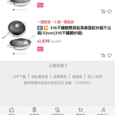
登記
一體壓鑄、七層一體壓鑄
316不鏽鋼雙屏鈦黑蜂窩紋炒鍋不沾
鍋/32cm(316不鏽鋼炒鍋)
1,859
$
$
2,499
登記
已經到底了
APP下載
隱私權政策
服務條款
電腦版
登入/註冊
富邦媒體科技股份有限公司 統編：27365925