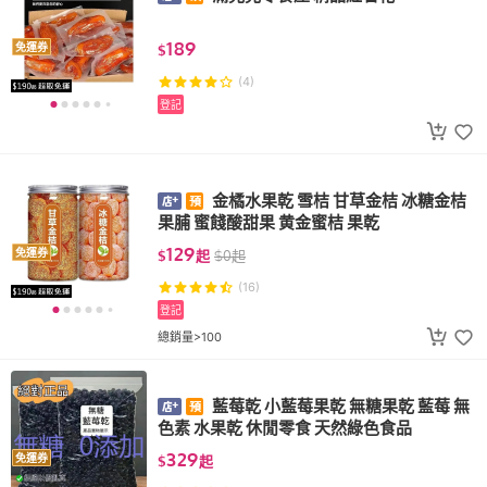
189
免運券
$
(4)
登記
金橘水果乾 雪桔 甘草金桔 冰糖金桔
果脯 蜜餞酸甜果 黄金蜜桔 果乾
129
免運券
$
起
$
0
起
(16)
登記
總銷量>100
藍莓乾 小藍莓果乾 無糖果乾 藍莓 無
色素 水果乾 休閒零食 天然綠色食品
329
免運券
$
起