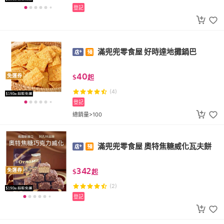
登記
滿兜兜零食屋 好時達地攤鍋巴
40
免運券
$
起
(4)
登記
總銷量>100
滿兜兜零食屋 奧特焦糖威化瓦夫餅
342
免運券
$
起
(2)
登記