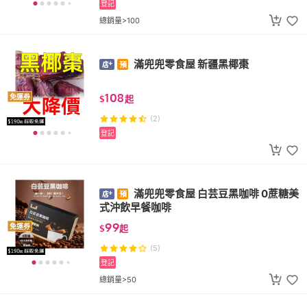
登記
總銷量>100
滿兜兜零食屋 新疆黑椰棗
108
免運券
$
起
(2)
登記
滿兜兜零食屋 白芸豆黑咖啡 0蔗糖美
式沖飲早餐咖啡
99
免運券
$
起
(5)
登記
總銷量>50