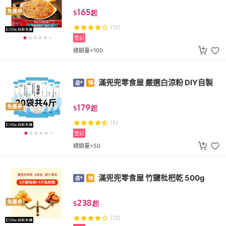
165
免運券
$
起
(12)
登記
總銷量>100
滿兜兜零食屋 嚴選白涼粉 DIY自製
179
免運券
$
起
(5)
登記
總銷量>50
滿兜兜零食屋 竹鹽枇杷乾 500g
238
免運券
$
起
(12)