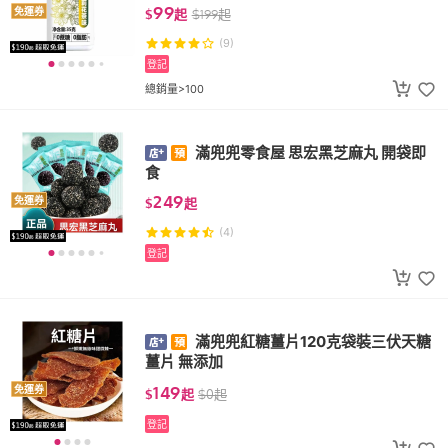
99
免運券
$
起
$
199
起
(9)
登記
總銷量>100
滿兜兜零食屋 思宏黑芝麻丸 開袋即
食
249
免運券
$
起
(4)
登記
滿兜兜紅糖薑片120克袋裝三伏天糖
薑片 無添加
149
免運券
$
起
$
0
起
登記