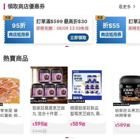
領取商店優惠券
看更多
限量
限量
訂單滿$599 最高折$30
訂單
95折
折$55
即將到期：08/09 23:59失效
即將到
商店抵用券
商店抵用券
立即領取
熱賣商品
勁家莊桑葚黑芝麻
精選勁家莊新品
零食屋 優
勁家莊五黑芝
丸 混合十件套 男
藍莓黑芝麻丸 桑
紅薯乾 倒
休閑零食
人女人何家勁食品
葚芝麻丸 全家營
番
598
589
589
102g/罐
$
起
養男女老少 正品
$
起
$
起
保障
幹 真空無添加
$
598
起