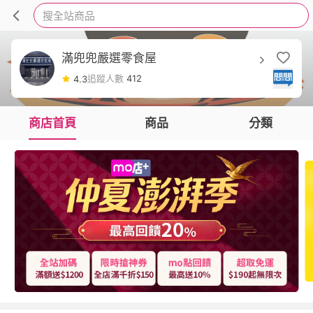
搜全站商品
滿兜兜嚴選零食屋
追蹤人數
412
4.3
商店首頁
商品
分類