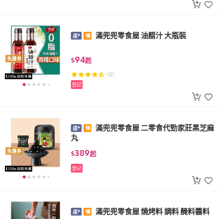
滿兜兜零食屋 油醋汁 大瓶裝
94
免運券
$
起
(5)
登記
滿兜兜零食屋 二零食代勁家莊黑芝麻
丸
389
免運券
$
起
登記
滿兜兜零食屋 燒烤料 調料 醃料醬料