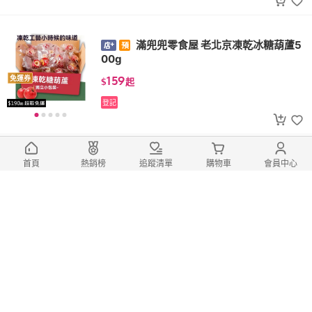
滿兜兜零食屋 老北京凍乾冰糖葫蘆5
00g
159
免運券
$
起
登記
滿兜兜零食坊 茉莉花茶
首頁
熱銷榜
追蹤清單
購物車
會員中心
159
免運券
$
起
$
178
起
(6)
登記
總銷量>50
滿兜兜零食屋 黃心彌猴桃乾 奇異果
乾