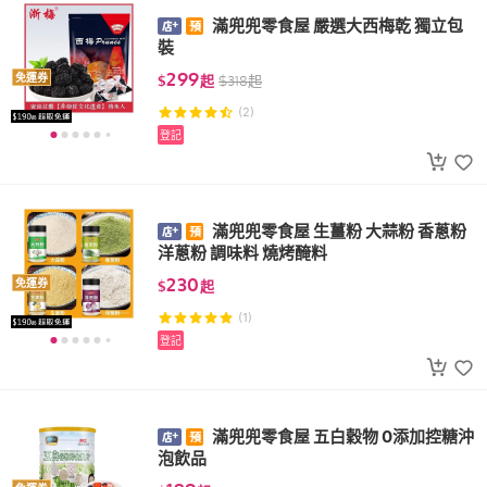
滿兜兜零食屋 嚴選大西梅乾 獨立包
裝
299
免運券
$
起
$
318
起
(2)
登記
滿兜兜零食屋 生薑粉 大蒜粉 香蔥粉
洋蔥粉 調味料 燒烤醃料
230
免運券
$
起
(1)
登記
滿兜兜零食屋 五白穀物 0添加控糖沖
泡飲品