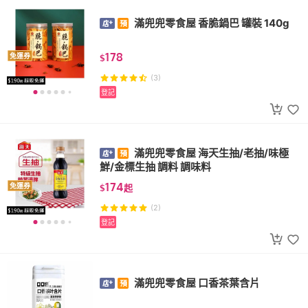
滿兜兜零食屋 香脆鍋巴 罐裝 140g
178
免運券
$
(3)
登記
滿兜兜零食屋 海天生抽/老抽/味極
鮮/金標生抽 調料 調味料
174
免運券
$
起
(2)
登記
滿兜兜零食屋 口香茶葉含片