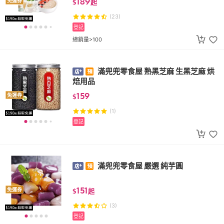
189
免運券
$
起
(23)
登記
總銷量>100
滿兜兜零食屋 熟黑芝麻 生黑芝麻 烘
焙用品
159
免運券
$
(1)
登記
滿兜兜零食屋 嚴選 純芋圓
151
免運券
$
起
(3)
登記