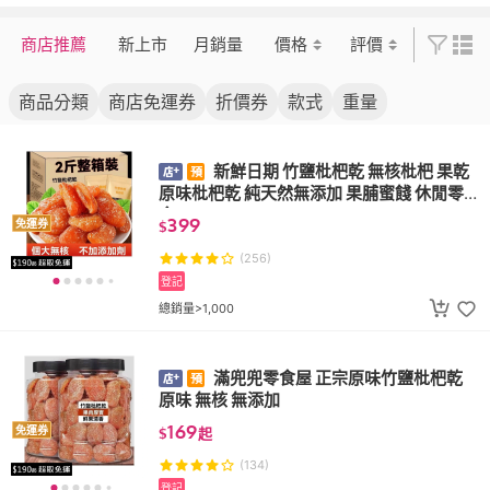
商店推薦
新上市
月銷量
價格
評價
商品分類
商店免運券
折價券
款式
重量
新鮮日期 竹鹽枇杷乾 無核枇杷 果乾
原味枇杷乾 純天然無添加 果脯蜜餞 休閒零
食
399
免運券
$
(256)
登記
總銷量>1,000
滿兜兜零食屋 正宗原味竹鹽枇杷乾
原味 無核 無添加
169
免運券
$
起
(134)
登記