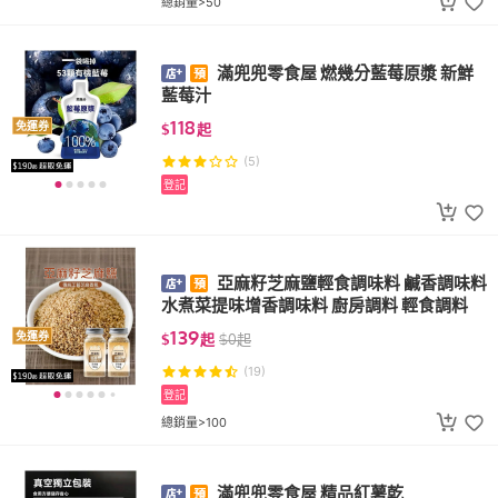
總銷量>50
滿兜兜零食屋 燃幾分藍莓原漿 新鮮
藍莓汁
118
免運券
$
起
(5)
登記
亞麻籽芝麻鹽輕食調味料 鹹香調味料
水煮菜提味增香調味料 廚房調料 輕食調料
139
免運券
$
起
$
0
起
(19)
登記
總銷量>100
滿兜兜零食屋 精品紅薯乾