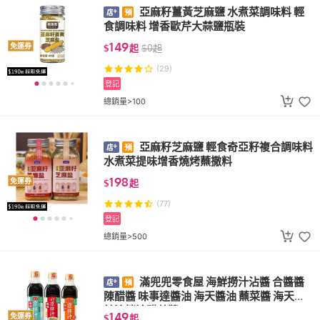
亞麻籽薑黃芝麻鹽 水煮菜調味料 輕
食調味料 增香歐芹大蒜鹽瓶裝
149
免運券
$
起
$
0
起
(29)
登記
總銷量>100
亞麻籽芝麻鹽 輕食奇亞籽複合調味料
水煮菜提味增香燒烤蘸撒料
198
免運券
$
起
(77)
登記
總銷量>500
滿兜兜零食屋 海鮮撈汁沾醬 合醬醬
陳醋醬 味事達醬油 海天醬油 蘸菜醬 海天酸
辣涼拌汁醋蒜醬
149
免運券
$
起