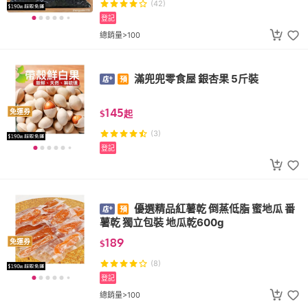
(42)
登記
總銷量>100
滿兜兜零食屋 銀杏果 5斤裝
145
免運券
$
起
(3)
登記
優選精品紅薯乾 倒蒸低脂 蜜地瓜 番
薯乾 獨立包裝 地瓜乾600g
189
免運券
$
(8)
登記
總銷量>100