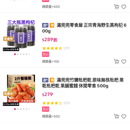
總銷量>500
滿兜兜零食屋 正宗青海野生黑枸杞 6
00g
289
免運券
$
起
(27)
登記
總銷量>100
滿兜兜竹鹽枇杷乾 原味無核枇杷 果
乾枇杷乾 果脯蜜餞 休閒零食 500g
279
免運券
$
(53)
登記
總銷量>500