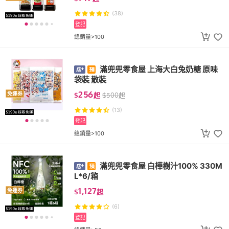
(38)
登記
總銷量>100
滿兜兜零食屋 上海大白兔奶糖 原味
袋裝 散裝
256
免運券
$
起
$
500
起
(13)
登記
總銷量>100
滿兜兜零食屋 白樺樹汁100% 330M
L*6/箱
1,127
免運券
$
起
(6)
登記