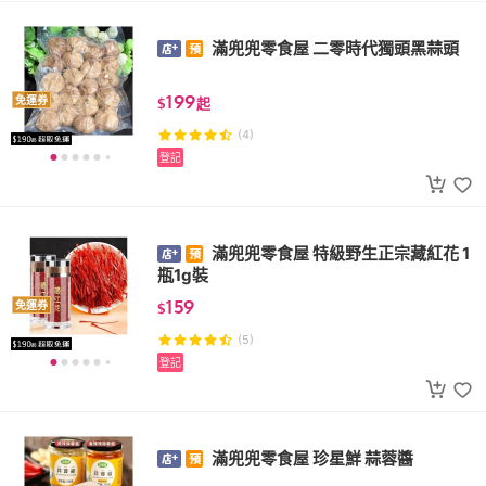
滿兜兜零食屋 二零時代獨頭黑蒜頭
199
免運券
$
起
(4)
登記
滿兜兜零食屋 特級野生正宗藏紅花 1
瓶1g裝
159
免運券
$
(5)
登記
滿兜兜零食屋 珍星鮮 蒜蓉醬