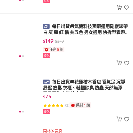
登記
每日出貨🚚氣機科技炁環適用副廠錶帶
白 灰 藍 紅 橘 共五色 男女通用 快拆型表帶
免工具 22mm
149
$
$
270
僅剩
5
組
登記
每日出貨🚚花蓮檜木香包 香氣足 沉靜
紓壓 放鬆 衣櫃、鞋櫃除臭 防蟲 天然無添加
限量販售 台灣檜木屑
75
$
僅剩
4
組
(2)
登記
森林的氣息