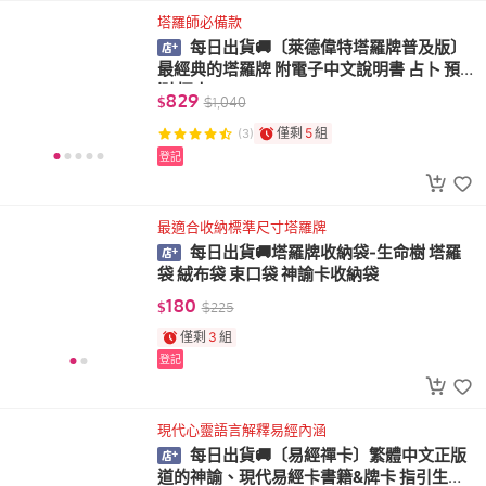
塔羅師必備款
每日出貨🚚〔萊德偉特塔羅牌普及版〕
最經典的塔羅牌 附電子中文說明書 占卜 預
測 探索
829
$
$
1,040
僅剩
5
組
(3)
登記
最適合收納標準尺寸塔羅牌
每日出貨🚚塔羅牌收納袋-生命樹 塔羅
袋 絨布袋 束口袋 神諭卡收納袋
180
$
$
225
僅剩
3
組
登記
現代心靈語言解釋易經內涵
每日出貨🚚〔易經禪卡〕繁體中文正版
道的神諭、現代易經卡書籍&牌卡 指引生命