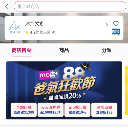
搜全站商品
沐海文創
追蹤人數
93
4.8
商店首頁
商品
分類