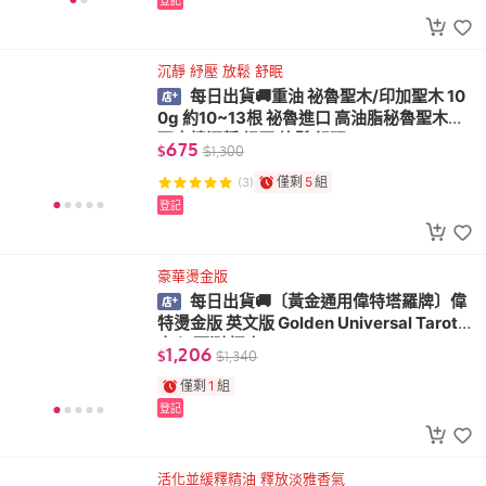
登記
沉靜 紓壓 放鬆 舒眠
每日出貨🚚重油 祕魯聖木/印加聖木 10
0g 約10~13根 祕魯進口 高油脂秘魯聖木條/
聖木棒沉靜 紓壓 放鬆 舒眠
675
$
$
1,300
僅剩
5
組
(3)
登記
豪華燙金版
每日出貨🚚〔黃金通用偉特塔羅牌〕偉
特燙金版 英文版 Golden Universal Tarot
占卜 預測 探索
1,206
$
$
1,340
僅剩
1
組
登記
活化並緩釋精油 釋放淡雅香氣