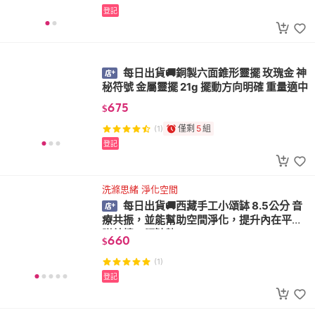
登記
每日出貨🚚銅製六面錐形靈擺 玫瑰金 神
秘符號 金屬靈擺 21g 擺動方向明確 重量適中
675
$
僅剩
5
組
(1)
登記
洗滌思緒 淨化空間
每日出貨🚚西藏手工小頌缽 8.5公分 音
療共振，並能幫助空間淨化，提升內在平靜
附敲棒、頌缽墊
660
$
(1)
登記