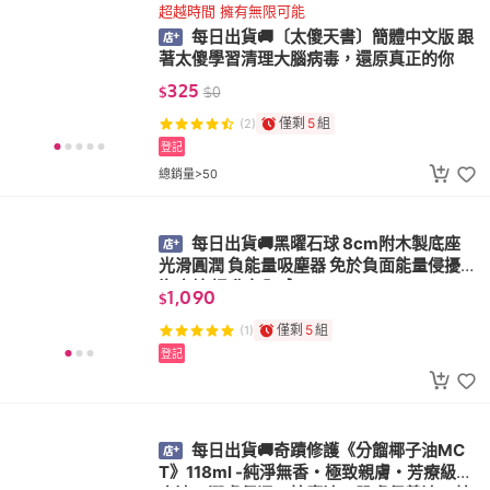
超越時間 擁有無限可能
每日出貨🚚〔太傻天書〕簡體中文版 跟
著太傻學習清理大腦病毒，還原真正的你
325
$
$
0
僅剩
5
組
(2)
登記
總銷量>50
每日出貨🚚黑曜石球 8cm附木製底座
光滑圓潤 負能量吸塵器 免於負面能量侵擾
海底輪 提升安全感
1,090
$
僅剩
5
組
(1)
登記
每日出貨🚚奇蹟修護《分餾椰子油MC
T》118ml -純淨無香・極致親膚・芳療級基