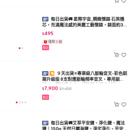
每日出貨🚚 星際宇宙_精緻懷錶 石英機
芯，充滿魔法感的美麗工藝懷錶，錶面約3.
5cm
495
$
僅剩
3
組
登記
９天出貨⭐專業級八脈輪音叉-彩色鋁
箱升級版 8支對應脈輪頻率音叉、專用敲擊
器、三種按摩底座... 輔助開中脈 七脈輪+1
7,900
$
$
11,400
登記
每日出貨🚚艾草平安鹽、淨化鹽、魔法
鹽｜150g 天然日曬海鹽，淨宅淨化、平安