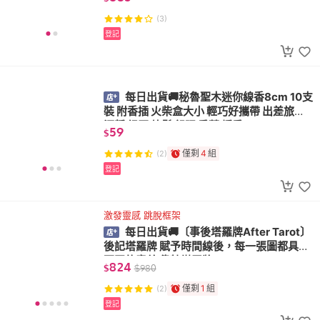
(3)
登記
每日出貨🚚秘魯聖木迷你線香8cm 10支
裝 附香插 火柴盒大小 輕巧好攜帶 出差旅行
沉靜 紓壓 放鬆 舒眠 香薰 燻香
59
$
僅剩
4
組
(2)
登記
激發靈感 跳脫框架
每日出貨🚚〔事後塔羅牌After Tarot〕
後記塔羅牌 賦予時間線後，每一張圖都具有
不同的意義 偉特塔羅牌
824
$
$
980
僅剩
1
組
(2)
登記