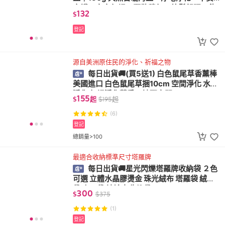
守護、安定氣場、驅散穢氣、放鬆舒眠、能
132
$
量…
登記
源自美洲原住民的淨化、祈福之物
每日出貨🚚(買5送1) 白色鼠尾草香薰棒
美國進口 白色鼠尾草捆10cm 空間淨化 水晶
淨化 氣場淨化薰香，神聖空間
155
$
起
$
195
起
(6)
登記
總銷量>100
最適合收納標準尺寸塔羅牌
每日出貨🚚星光閃爍塔羅牌收納袋 ２色
可選 立體水晶膠燙金 珠光絨布 塔羅袋 絨布
袋 束口袋 神諭卡收納袋
300
$
$
375
(1)
登記