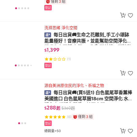
僅剩
3
組
登記
洗滌思緒 淨化空間
每日出貨🚚生命之花雕刻_手工小頌缽
能量極好！音療共振，並能幫助空間淨化，
提升內在平靜 直徑8.5公分 附敲棒、頌缽墊
1,399
$
(1)
登記
源自美洲原住民的淨化、祈福之物
每日出貨🚚(買5送1) 白色鼠尾草香薰棒
美國進口 白色鼠尾草捆18cm 空間淨化 水晶
淨化 氣場淨化薰香，神聖空間
288
$
起
$
360
起
僅剩
3
組
(6)
登記
總銷量>50