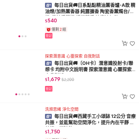
每日出貨🚚日系點點精油薰香爐-A款 精
油燈/加熱薰香器 純露擴香 陶瓷香薰燭台/燭
燈/傳統香薰機 蠟燭薰香 按摩油加熱
540
$
僅剩
2
組
登記
探索潛意識 心靈探索 自我對話
每日出貨🚚〔OH卡〕潛意識投射卡/聯
想卡 均附中文說明書 探索潛意識 心靈探索
自我對話
1,679
$
$
2,200
登記
洗滌思緒 淨化空間
每日出貨🚚西藏手工小頌缽 12公分 音療
共振，並能幫助空間淨化，提升內在平靜 附
敲棒、頌缽墊
1,750
$