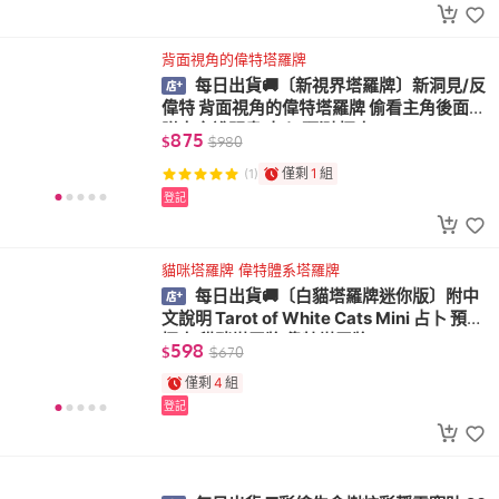
背面視角的偉特塔羅牌
每日出貨🚚〔新視界塔羅牌〕新洞見/反
偉特 背面視角的偉特塔羅牌 偷看主角後面
附中文說明書 占卜 預測 探索
875
$
$
980
僅剩
1
組
(1)
登記
貓咪塔羅牌 偉特體系塔羅牌
每日出貨🚚〔白貓塔羅牌迷你版〕附中
文說明 Tarot of White Cats Mini 占卜 預測
探索 貓咪塔羅牌 偉特塔羅牌
598
$
$
670
僅剩
4
組
登記