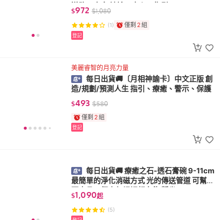
道路、方向 神諭、占卜、指引
972
$
$
1,080
僅剩
2
組
(1)
登記
美麗睿智的月亮力量
每日出貨🚚〔月相神諭卡〕中文正版 創
造/規劃/預測人生 指引、療癒、警示、保護
493
$
$
580
僅剩
2
組
登記
每日出貨🚚 療癒之石-透石膏碗 9-11cm
最簡單的淨化消磁方式 光的傳送管道 可幫礦
石水晶、個人氣場調頻充能 靜坐
1,090
$
起
(5)