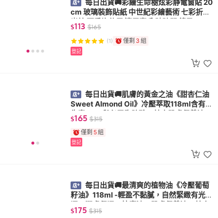
每日出貨🚚彩繪生命樹炫彩靜電窗貼 20
cm 玻璃裝飾貼紙 中世紀彩繪藝術 七彩折射
光線 可重複使用 適用窗戶 玻璃門 鏡子
113
$
$
165
僅剩
3
組
(1)
登記
每日出貨🚚肌膚的黃金之油《甜杏仁油
Sweet Almond Oil》冷壓萃取118ml含有維
生素E、A與必需脂肪酸，基底肌膚保養油
165
$
$
315
僅剩
5
組
登記
每日出貨🚚最清爽的植物油《冷壓葡萄
籽油》118ml -輕盈不黏膩，自然緊緻有光
澤、潤膚保濕、按摩油、肌膚保養油、基底
175
$
$
315
油