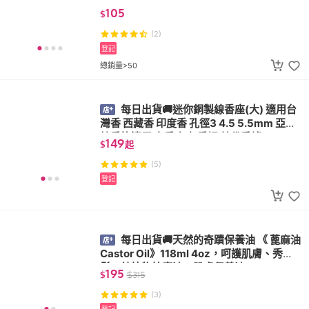
105
$
(2)
登記
總銷量>50
每日出貨🚚迷你銅製線香座(大) 適用台
灣香 西藏香 印度香 孔徑3 4.5 5.5mm 亞洲
線香皆適用 立香底座 香插 替代香爐
149
$
起
(5)
登記
每日出貨🚚天然的奇蹟保養油 《 蓖麻油
Castor Oil》118ml 4oz，呵護肌膚、秀
髮！純植物按摩油、肌膚保養油
195
$
$
315
(3)