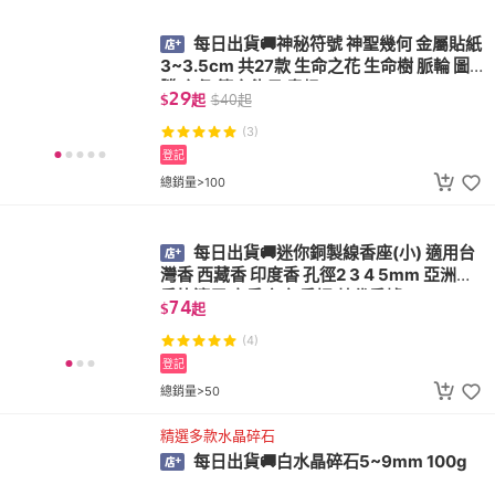
每日出貨🚚神秘符號 神聖幾何 金屬貼紙
3~3.5cm 共27款 生命之花 生命樹 脈輪 圖
騰 字彙 符文能量 奧根
29
$
起
$
40
起
(3)
登記
總銷量>100
每日出貨🚚迷你銅製線香座(小) 適用台
灣香 西藏香 印度香 孔徑2 3 4 5mm 亞洲線
香皆適用 立香底座 香插 替代香爐
74
$
起
(4)
登記
總銷量>50
精選多款水晶碎石
每日出貨🚚白水晶碎石5~9mm 100g