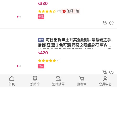
底油！潤膚保濕、按摩油、肌膚保養油、基
330
$
底油
僅剩
5
組
(2)
登記
每日出貨🚚土耳其藍眼睛+法蒂瑪之手
掛飾 紅 藍２色可選 邪惡之眼護身符 車內吊
飾 阻擋負面能量 提升運勢 土耳其、中東傳
420
$
統文化
(1)
登記
防火 隔熱 淨化
首頁
熱銷榜
追蹤清單
購物車
會員中心
每日出貨🚚復古窯爐造型聖木燃燒盤 有
煙囪 仿古陶藝 陶瓷燃燒盤 祕魯聖木香爐 聖
木條容器 薰香爐 靜心冥想
570
$
僅剩
2
組
(1)
登記