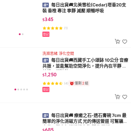
每日出貨🚚北美雪松(Cedar)塔香20支
裝 香椎 專注 寧靜 減壓 順暢呼吸
345
$
(1)
登記
洗滌思緒 淨化空間
每日出貨🚚西藏手工小頌缽 10公分 音療
共振，並能幫助空間淨化，提升內在平靜 附
敲棒、頌缽墊
1,250
$
僅剩
2
組
(4)
登記
每日出貨🚚 療癒之石-透石膏碗 7cm 最
簡單的淨化消磁方式 光的傳送管道 可幫礦石
水晶、個人氣場調頻充能 靜坐 冥想
685
$