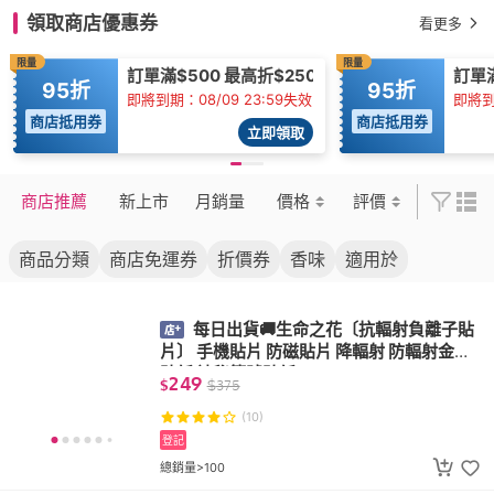
領取商店優惠券
看更多
限量
限量
訂單滿$500 最高折$250
訂單滿
95折
95折
即將到期：08/09 23:59失效
即將到期
商店抵用券
商店抵用券
立即領取
商店推薦
新上市
月銷量
價格
評價
商品分類
商店免運券
折價券
香味
適用於
每日出貨🚚生命之花〔抗輻射負離子貼
片〕 手機貼片 防磁貼片 降輻射 防輻射金屬
貼紙 神秘符號貼紙
249
$
$
375
(10)
登記
總銷量>100