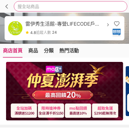
搜全站商品
雷伊秀生活館-專營LIFECODE戶
外/INTEX充氣床
追蹤人數
24
4.8
商店首頁
商品
分類
熱門活動