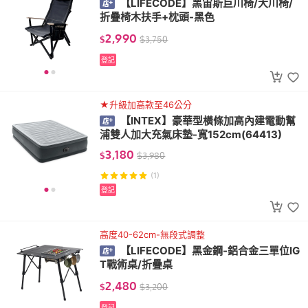
【LIFECODE】黑宙斯巨川椅/大川椅/
折疊椅木扶手+枕頭-黑色
2,990
$
$
3,750
登記
★升級加高款至46公分
【INTEX】豪華型橫條加高內建電動幫
浦雙人加大充氣床墊-寬152cm(64413)
3,180
$
$
3,980
(1)
登記
高度40-62cm-無段式調整
【LIFECODE】黑金鋼-鋁合金三單位IG
T戰術桌/折疊桌
2,480
$
$
3,200
登記