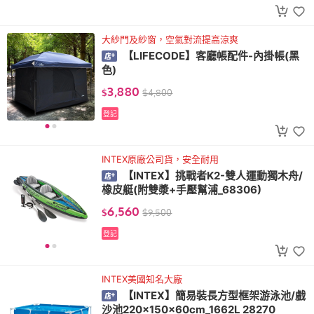
大紗門及紗窗，空氣對流提高涼爽
【LIFECODE】客廳帳配件-內掛帳(黑
色)
3,880
$
$
4,800
登記
INTEX原廠公司貨，安全耐用
【INTEX】挑戰者K2-雙人運動獨木舟/
橡皮艇(附雙漿+手壓幫浦_68306)
6,560
$
$
9,500
登記
INTEX美國知名大廠
【INTEX】簡易裝長方型框架游泳池/戲
沙池220x150x60cm_1662L 28270