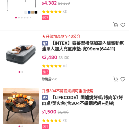
4,382
$
$
6,250
(2)
登記
★升級加高款至46公分
【INTEX】豪華型橫條加高內建電動幫
浦單人加大充氣床墊-寬99cm(64411)
2,480
$
$
3,100
(6)
登記
總銷量>50
升級304不鏽鋼烤網可重覆使用
【LIFECODE】圍爐燒烤桌/烤肉架/烤
肉桌/焚火台(含304不鏽鋼烤網+提袋)
1,500
$
$
1,780
(3)
登記