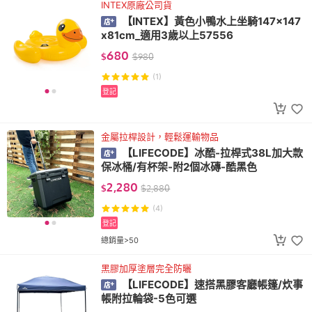
INTEX原廠公司貨
【INTEX】黃色小鴨水上坐騎147x147
x81cm_適用3歲以上57556
680
$
$
980
(1)
登記
金屬拉桿設計，輕鬆運輸物品
【LIFECODE】冰酷-拉桿式38L加大款
保冰桶/有杯架-附2個冰磚-酷黑色
2,280
$
$
2,880
(4)
登記
總銷量>50
黑膠加厚塗層完全防曬
【LIFECODE】速搭黑膠客廳帳篷/炊事
帳附拉輪袋-5色可選