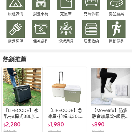
帳篷裝備
摺疊桌椅
充氣床
充氣沙發
露營寢具
露營照明
保冰系列
燒烤用具
居家收納
運動健身
熱銷推薦
【LIFECODE】冰
【LIFECODE】急
【Movelife】防震
酷-拉桿式38L加大
凍屋-拉桿式30L保
靜音加厚款-超慢
款保冰桶/有杯架-
冰桶-附2個冰磚-2
跑墊(62x62cmx15
2,280
1,980
890
$
$
$
附2個冰磚-酷黑色
色可選
mm)跳繩墊/瑜珈
$
2,880
$
2,500
$
1,380