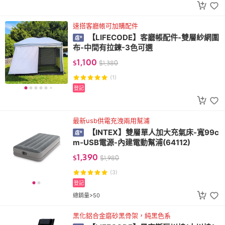
速搭客廳帳可加購配件
【LIFECODE】客廳帳配件-雙層紗網圍
布-中間有拉鍊-3色可選
1,100
$
$
1,380
(1)
登記
最新usb供電充洩兩用幫浦
【INTEX】雙層單人加大充氣床-寬99c
m-USB電源-內建電動幫浦(64112)
1,390
$
$
1,980
(3)
登記
總銷量>50
黑化鋁合金磨砂黑骨架，純黑色系