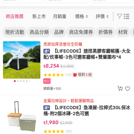
墊/打坐墊/健身運
動墊/冥想墊/運動
跪墊/倒立墊
商店推薦
新上市
月銷量
價格
評價
現折活動
商品分類
品牌
商店免運券
折價券
材質
黑膠加厚塗層完全防曬
【LIFECODE】速搭黑膠客廳帳篷-大全
配/炊事帳-3色可選客廳帳+雙層圍布*4
8,254
$
$
12,000
僅剩
5
組
(13)
登記
總銷量>100
金屬拉桿設計，輕鬆運輸物品
【LIFECODE】急凍屋-拉桿式30L保冰
桶-附2個冰磚-2色可選
1,980
$
$
2,500
(35)