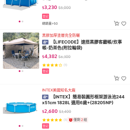
3,230
$
$
5,000
登記
總銷量>50
黑膠加厚塗層完全防曬
【LIFECODE】速搭黑膠客廳帳/炊事
帳-奶茶色(附拉輪袋)
4,382
$
$
6,300
(1)
登記
INTEX美國知名大廠
【INTEX】簡易裝圓形框架游泳池244
x51cm 1828L 適用6歲+(28205NP)
2,680
$
$
3,400
僅剩
2
組
(1)
登記