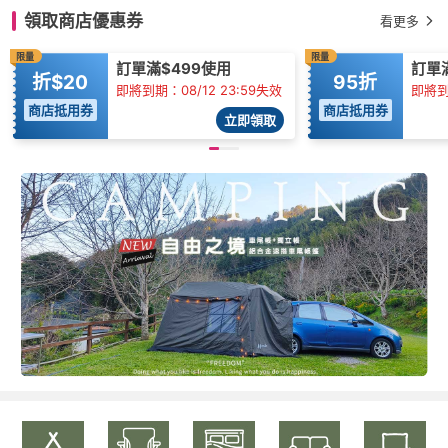
領取商店優惠券
看更多
限量
限量
訂單滿$499使用
訂單滿
折$20
95折
即將到期：08/12 23:59失效
即將到期
商店抵用券
商店抵用券
立即領取