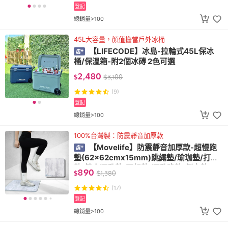
登記
總銷量>100
45L大容量，顏值擔當戶外冰桶
【LIFECODE】冰島-拉輪式45L保冰
桶/保溫箱-附2個冰磚 2色可選
2,480
$
$
3,100
(9)
登記
總銷量>100
100%台灣製：防震靜音加厚款
【Movelife】防震靜音加厚款-超慢跑
墊(62x62cmx15mm)跳繩墊/瑜珈墊/打坐
墊/健身運動墊/冥想墊/運動跪墊/倒立墊
890
$
$
1,380
(17)
登記
總銷量>100