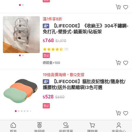
滿1件享8折
【LIFECODE】《收納王》304不鏽鋼-
免打孔-壁掛式-鍋蓋架/砧板架
768
$
$
1,370
(1)
登記
總銷量>100
19倍高彈海綿，軟Q支撐
【LIFECODE】貓肚皮記憶枕/隨身枕/
護腰枕(送外出壓縮袋)3色可選
528
$
$
850
登記
3段高度可調整，輕鬆搭配折疊椅
【LIFECODE】黑電木加寬鋁合金燒烤
首頁
熱銷榜
追蹤清單
購物車
會員中心