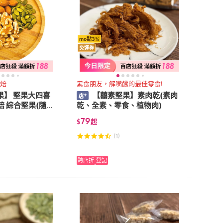
mo點3%
免運券
烘焙
素食朋友，解嘴饞的最佳零食!
果】 堅果大四喜
【囍素堅果】素肉乾(素肉
焙 綜合堅果(隨
乾、全素、零食、植物肉)
)
79
$
起
(1)
跨店折
登記