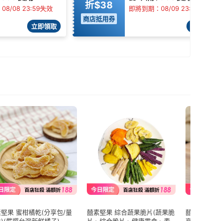
折$38
8/08 23:59失效
即將到期：08/09 23:59失效
商店抵用券
立即領取
立即領取
堅果 蜜柑橘乾(分享包/量
囍素堅果 綜合蔬果脆片(蔬果脆
囍素堅果 原