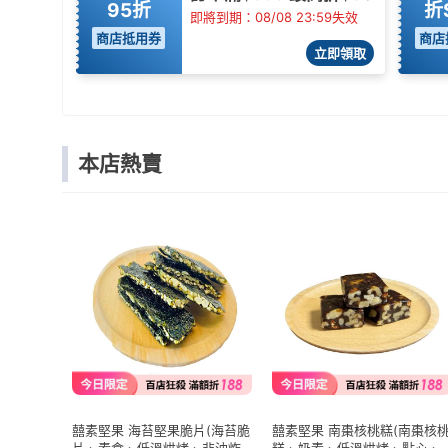
95折
折
即將到期：08/08 23:59失效
商店抵用券
商店
立即領取
本店熱賣
囍素堅果 海苔堅果脆片(海苔脆
囍素堅果 南棗核桃糕(南棗核