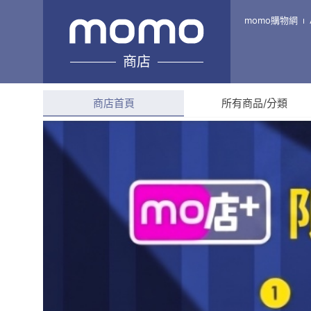
囍素堅果
momo購物網
商店
綜合評分
4.7
(
116
則評
商店首頁
所有商品/分類