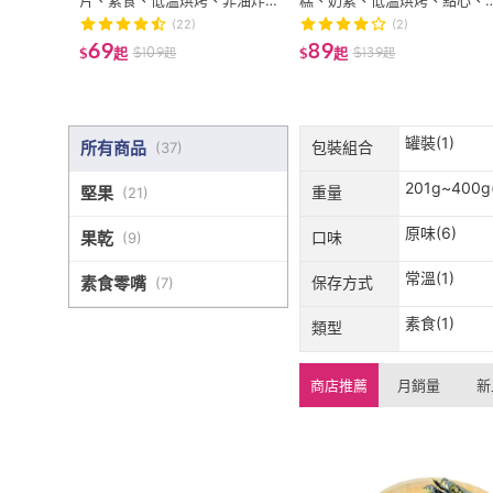
片、素食、低溫烘烤、非油炸
糕、奶素、低溫烘烤、點心、
品、零食)
下午茶)
(22)
(2)
69
89
$
109
$
139
$
起
$
起
起
起
罐裝(1)
所有商品
包裝組合
(
37
)
201g~400g
堅果
重量
(
21
)
原味(6)
果乾
口味
(
9
)
常溫(1)
素食零嘴
保存方式
(
7
)
素食(1)
類型
商店推薦
月銷量
新