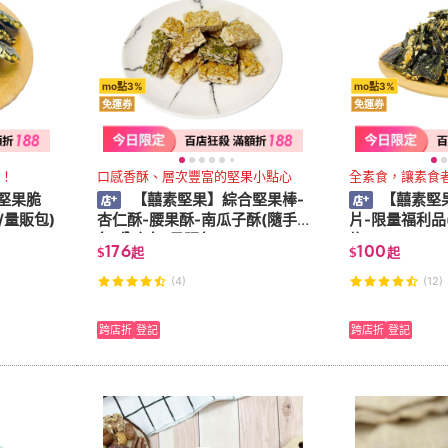
mo點3%
mo點3%
免運券
免運券
！
口感香酥、層次豐富的堅果小點心
全素食，讓素食
堅果脆
【囍素堅果】綜合堅果棒-
【囍素堅
/量販包)
杏仁酥-腰果酥-南瓜子酥(隨手
片-限量福利品
包/分享包/量販包)
炸)
176
100
$
起
$
起
(4)
(12)
跨店折
登記
跨店折
登記