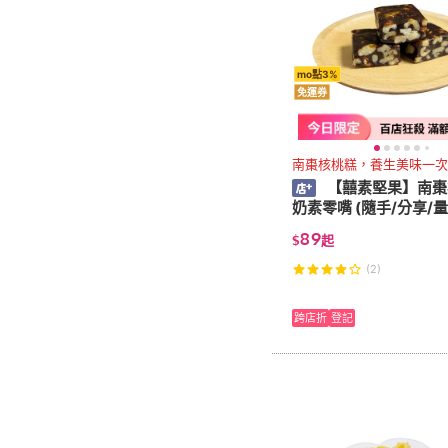
mo點3%
免運券
南棗核桃糕，養生美味一次
【囍素堅果】南棗
奶素零嘴 (隨手/分享/量
89
$
起
(2)
跨店折
登記