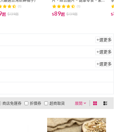
)(嚴選台灣新鮮橘子)
片、綜合脆片、健康零食、素
享包/量販包
食、非油炸、波羅蜜乾、香蕉
(1)
(1)
乾、四季豆乾)
9
89
89
$
139
$
139
$
13
起
$
起
$
起
起
起
選更多
選更多
選更多
商店免運券
折價券
超商取貨
展開
0利率
商品有量
有影片
貨到付款
低溫宅配
5
4
及以上
3
及以上
2
及以上
1
及以上