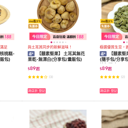
mo點3%
mo點3%
免運券
免運券
滿足
與土耳其同步的新鮮滋味！
極選優質生豆，
核桃糕-
【囍素堅果】 土耳其無花
【囍素堅
販包)
果乾-無漂白(分享包/量販包)
(隨手包/分享包
焙無調味)
89
89
$
起
$
起
(3)
(2)
跨店折
登記
跨店折
登記