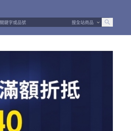
追蹤人數
13
問問回應率
100%
商品數量
37
搜全站商品
商店簡介
退換貨須知