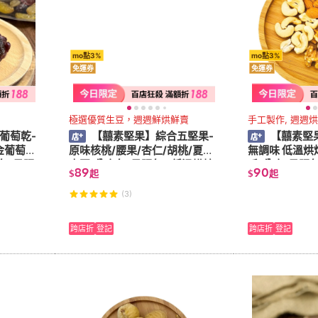
mo點3%
mo點3%
免運券
免運券
極選優質生豆，週週鮮烘鮮賣
手工製作, 週週
葡萄乾-
【囍素堅果】綜合五堅果-
【囍素堅
金葡萄
原味核桃/腰果/杏仁/胡桃/夏威
無調味 低溫烘
包/量販
夷豆(分享包/量販包)(低溫烘焙
手/分享/量販包
89
90
$
起
$
起
無調味)
(3)
跨店折
登記
跨店折
登記