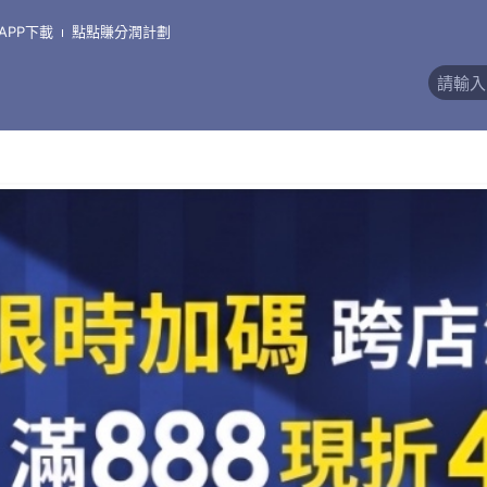
APP下載
點點賺分潤計劃
價)