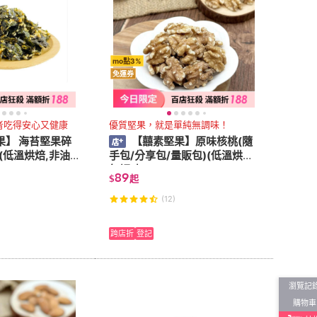
mo點3%
免運券
者吃得安心又健康
優質堅果，就是單純無調味！
果】 海苔堅果碎
【囍素堅果】原味核桃(隨
(低溫烘焙,非油
手包/分享包/量販包)(低溫烘焙
無調味)
89
$
起
(12)
跨店折
登記
瀏覽記
購物車