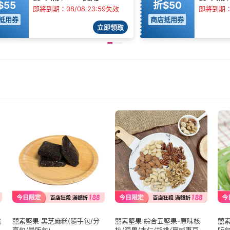
$55
折$50
即將到期：08/08 23:59失效
即將到期：0
抵用券
商店抵用券
立即領取
桃
囍素堅果 黑芝麻糕(隨手包/分
囍素堅果 綜合五堅果-原味核
囍素