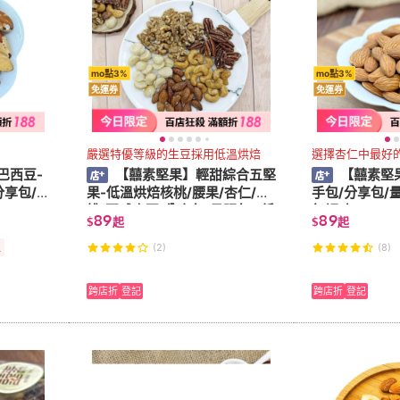
mo點3%
mo點3%
免運券
免運券
嚴選特優等級的生豆採用低溫烘焙
選擇杏仁中最好
巴西豆-
【囍素堅果】輕甜綜合五堅
【囍素堅
分享包/量
果-低溫烘焙核桃/腰果/杏仁/胡
手包/分享包/
桃/夏威夷豆(分享包/量販包)(低
無調味)
89
89
$
起
$
起
溫烘焙)
組
(2)
(8)
跨店折
登記
跨店折
登記