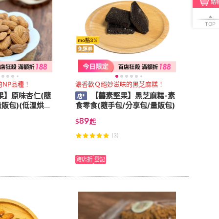
結
TOP
mo點3%
免運券
的NP品種！
濃香軟Ｑ絕妙滋味的黑芝麻糕！
果】原味杏仁(隨
【囍素堅果】黑芝麻糕-素
量販包)(低溫烘焙
食零食(隨手包/分享包/量販包)
89
$
起
(3)
跨店折
登記