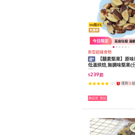
mo點3%
免運券
新型超級食物
【囍素堅果】原味
低溫烘焙,無調味堅果(
販包)
239
$
起
僅剩
5
(2)
跨店折
登記