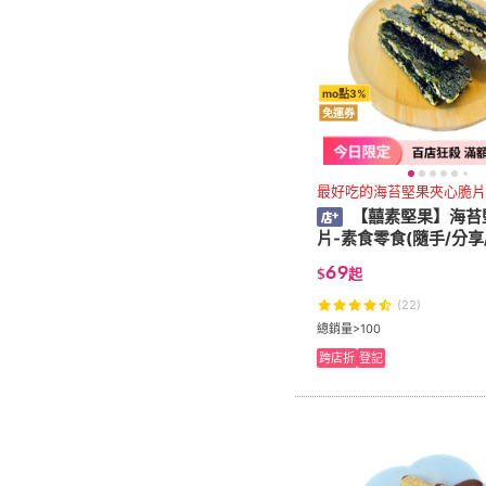
mo點3%
免運券
最好吃的海苔堅果夾心脆片
【囍素堅果】海苔
片-素食零食(隨手/分享
69
$
起
(22)
總銷量>100
跨店折
登記