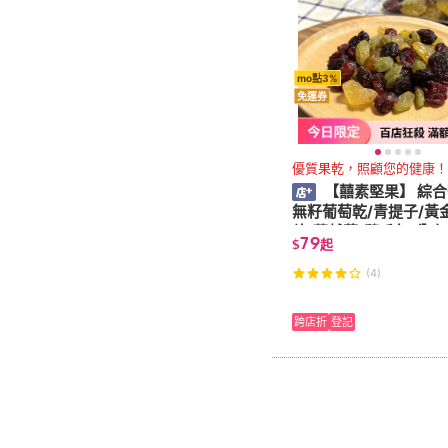
mo點3%
免運券
優質果乾，照顧您的健康！
【囍素堅果】 綜合
無籽葡萄乾/青提子/黃
乾/蔓越苺(隨手包/分享
79
$
起
包)
(4)
跨店折
登記