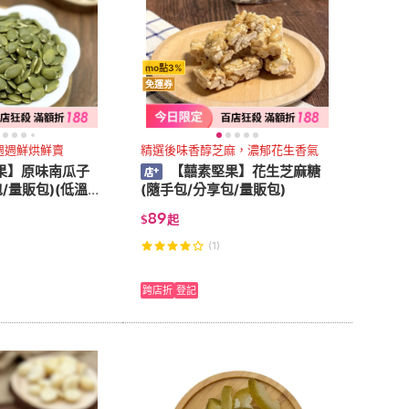
mo點3%
免運券
週週鮮烘鮮賣
精選後味香醇芝麻，濃郁花生香氣
果】原味南瓜子
【囍素堅果】花生芝麻糖
/量販包)(低溫烘
(隨手包/分享包/量販包)
89
$
起
(1)
跨店折
登記