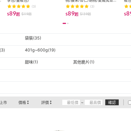
享包/量販包)
桃/腰果/杏仁/胡桃/夏威夷豆
販包
(分享包/量販包)(低溫烘焙無調
(3)
(3)
味)
89
89
8
$
119
$
139
$
起
$
起
$
起
起
袋裝(35)
(3)
401g~600g(19)
甜味(1)
其他脆片(1)
上市
價格
評價
~
確認