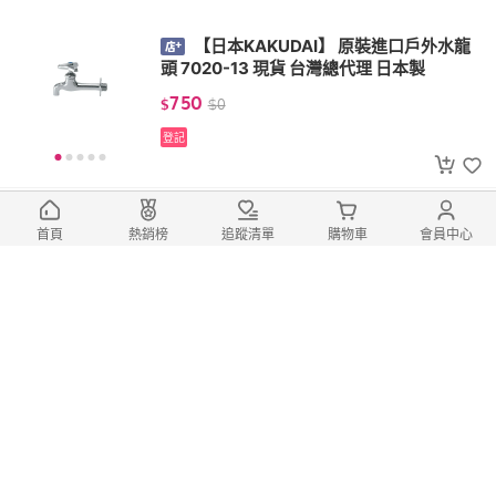
【日本KAKUDAI】 原裝進口戶外水龍
頭 7020-13 現貨 台灣總代理 日本製
750
$
$
0
登記
【人水 良品衛浴】按壓水栓(啞灰拉絲)
首頁
熱銷榜
追蹤清單
購物車
會員中心
34-099 台灣設計 台灣製造 室內設計 居家
生活
1,000
$
$
0
登記
【人水 良品衛浴】花瓣立栓(古絲)34-2
84 台灣製造 工廠直營 品質優良 現貨
950
$
起
$
0
起