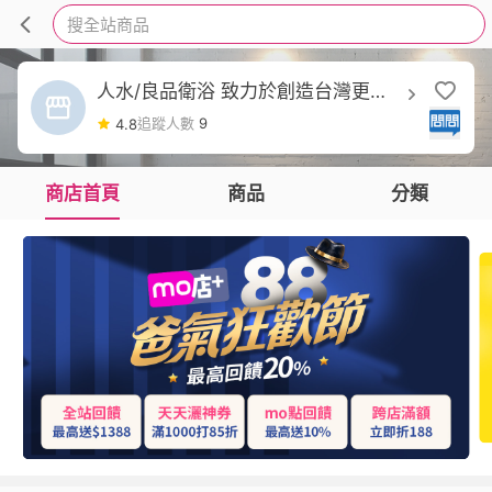
搜全站商品
人水/良品衛浴 致力於創造台灣更好
水栓
追蹤人數
9
4.8
商店首頁
商品
分類