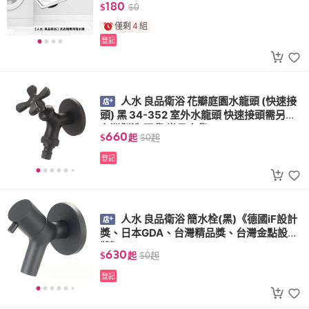
180
$
$
0
僅剩
4
組
登記
人水 良品衛浴 花瓣庭園水龍頭 (快速接
頭) 黑 34-352 室外水龍頭 快速接頭需另購
台灣製造 現貨 當日出貨
660
$
起
$
0
起
登記
人水 良品衛浴 簡水栓(黑)《德國iF設計
獎、日本GDA、台灣精品獎、台灣金點設計
獎》34-101
630
$
起
$
0
起
登記