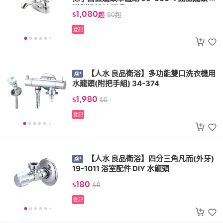
灣製造設計 現貨
1,080
$
起
$
0
起
登記
【人水 良品衛浴】多功能雙口洗衣機用
水龍頭(附把手組) 34-374
1,980
$
$
0
登記
【人水 良品衛浴】四分三角凡而(外牙)
19-1011 浴室配件 DIY 水龍頭
180
$
$
0
登記