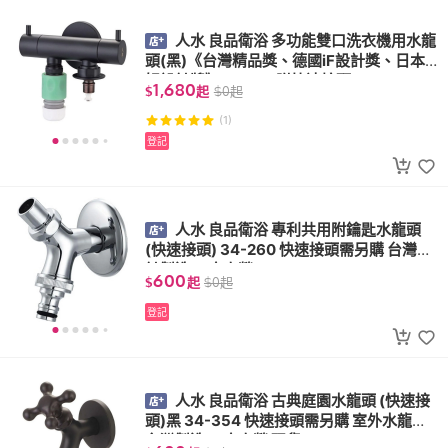
人水 良品衛浴 多功能雙口洗衣機用水龍
頭(黑)《台灣精品獎、德國iF設計獎、日本
好設計獎》34-371 附快速接頭
1,680
$
起
$
0
起
(1)
登記
人水 良品衛浴 專利共用附鑰匙水龍頭
(快速接頭) 34-260 快速接頭需另購 台灣設
計製造 工廠直營
600
$
起
$
0
起
登記
人水 良品衛浴 古典庭園水龍頭 (快速接
頭)黑 34-354 快速接頭需另購 室外水龍頭
台灣製造 工廠直營 現貨