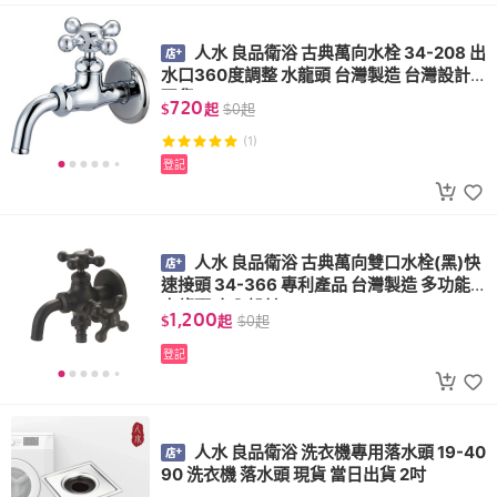
人水 良品衛浴 古典萬向水栓 34-208 出
水口360度調整 水龍頭 台灣製造 台灣設計
現貨
720
$
起
$
0
起
(1)
登記
人水 良品衛浴 古典萬向雙口水栓(黑)快
速接頭 34-366 專利產品 台灣製造 多功能
水龍頭 室內設計
1,200
$
起
$
0
起
登記
人水 良品衛浴 洗衣機專用落水頭 19-40
90 洗衣機 落水頭 現貨 當日出貨 2吋