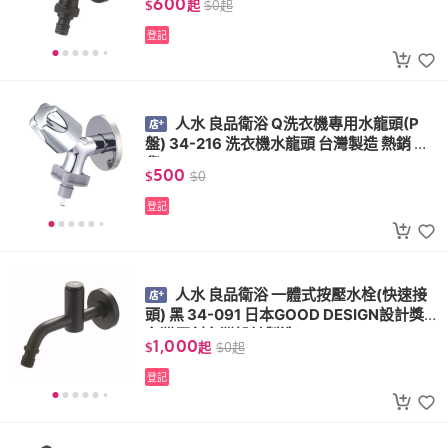
600
$
起
$
0
起
登記
人水 良品衛浴 Q洗衣機專用水龍頭(P
盤) 34-216 洗衣機水龍頭 台灣製造 熱銷 現
貨
500
$
$
0
登記
人水 良品衛浴 一體式按壓水栓(快速接
頭) 黑 34-091 日本GOOD DESIGN設計獎
台灣原創台灣設計製造
1,000
$
起
$
0
起
登記