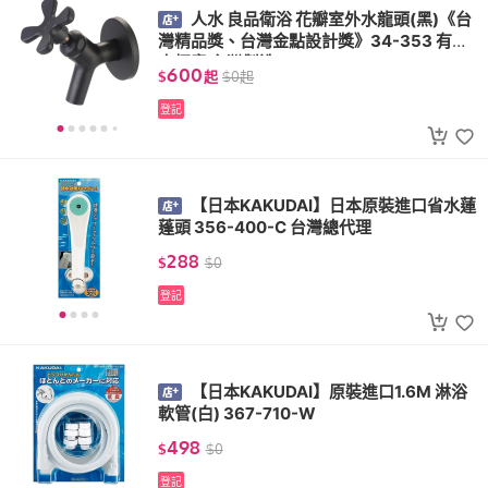
人水 良品衛浴 花瓣室外水龍頭(黑)《台
灣精品獎、台灣金點設計獎》34-353 有省
水標章 台灣製造
600
$
起
$
0
起
登記
【日本KAKUDAI】日本原裝進口省水蓮
蓬頭 356-400-C 台灣總代理
288
$
$
0
登記
【日本KAKUDAI】原裝進口1.6M 淋浴
軟管(白) 367-710-W
498
$
$
0
登記