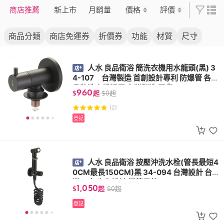
商店推薦
新上市
月銷量
價格
評價
商品分類
商店免運券
折價券
功能
材質
尺寸
人水 良品衛浴 簡洗衣機用水龍頭(黑) 3
4-107 台灣製造 首創設計專利 防爆管 各大
品牌洗衣機通用 台灣製造 現貨
960
$
起
$
0
起
(2)
登記
人水 良品衛浴 按壓沖洗水栓(管長最短4
0CM最長150CM)黑 34-094 台灣設計 台
灣工廠 室內設計 極簡風格
1,050
$
起
$
0
起
登記