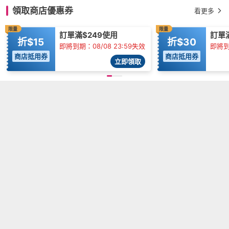
領取商店優惠券
看更多
限量
限量
訂單滿$249使用
訂單
折$15
折$30
即將到期：08/08 23:59失效
即將到
商店抵用券
商店抵用券
立即領取