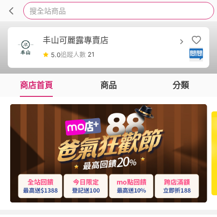
搜全站商品
丰山可麗露專賣店
追蹤人數
21
5.0
商店首頁
商品
分類