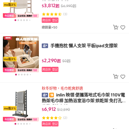
架 移動晾衣架
3,812
mo點3%
$
起
$
6,990
起
(3)
跨店折
登記
總銷量>50
手機抱枕 懶人支架 平板ipad支撐架
2,290
mo點3%
$
起
$
0
起
跨店折
登記
秋冬好物，毛巾乾爽舒適
inlin 映領 便攜落地式毛巾架 110V電
熱架毛巾桿 加熱浴室浴巾架 烘乾架 免打孔
移動式晾衣架
6,912
mo點3%
$
$
12,890
(2)
跨店折
登記