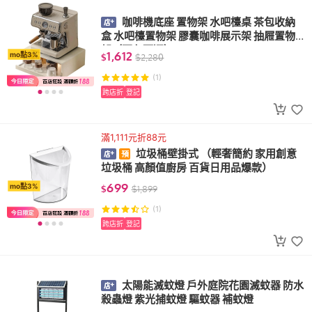
咖啡機底座 置物架 水吧檯桌 茶包收納
盒 水吧檯置物架 膠囊咖啡展示架 抽屜置物
架（兩色可選）
1,612
mo點3%
$
$
2,280
(1)
跨店折
登記
滿1,111元折88元
垃圾桶壁掛式 （輕奢簡約 家用創意
垃圾桶 高顏值廚房 百貨日用品爆款）
699
mo點3%
$
$
1,899
(1)
跨店折
登記
太陽能滅蚊燈 戶外庭院花園滅蚊器 防水
殺蟲燈 紫光捕蚊燈 驅蚊器 補蚊燈