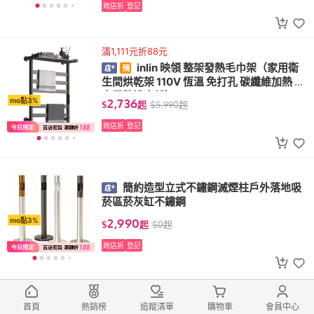
跨店折
登記
滿1,111元折88元
inlin 映領 整架發熱毛巾架（家用衛
生間烘乾架 110V 恆溫 免打孔 碳纖維加熱 浴
室電熱浴巾架）
2,736
mo點3%
$
起
$
5,990
起
跨店折
登記
簡約造型立式不鏽鋼滅煙柱戶外落地吸
菸區菸灰缸不鏽鋼
2,990
mo點3%
$
起
$
0
起
跨店折
登記
滿1,111元折88元
雨傘架子 輕奢木製 大容量 酒店收納傘
首頁
熱銷榜
追蹤清單
購物車
會員中心