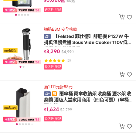
$
起
$
0
起
跨店折
登記
通過BSMI安全檢驗
【Felsted 菲仕德】舒肥機 P127W 牛
排低溫慢煮機 Sous Vide Cooker 110V低溫
慢煮機牛扒機分子
3,290
mo點3%
$
$
4,990
(3)
跨店折
登記
滿1,111元折88元
雨傘桶 雨傘收納架 收納桶 瀝水架 收
納筒 酒店大堂家用商用（四色可選）(傘桶
雨傘架)
1,624
mo點3%
$
$
2,799
跨店折
登記