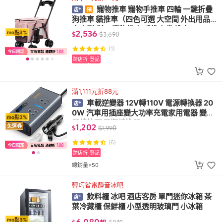
寵物推車 寵物手推車 四輪 一鍵折疊
狗推車 貓推車（四色可選 大空間 外出用品
中小型犬）(寵物推車 手推車 狗推車)
2,536
mo點3%
$
$
3,690
(1)
跨店折
登記
滿1,111元折88元
車載逆變器 12V轉110V 電源轉換器 20
0W 汽車用插座變大功率充電家用電器 變壓
mo點3%
器轉接頭 電瓶轉換器
1,202
免運券
$
$
1,990
(6)
跨店折
登記
總銷量>50
輕巧省電靜音冰吧
飲料櫃 冰吧 酒店客房 單門迷你冰箱 茶
葉冷藏櫃 保鮮櫃 小型透明玻璃門 小冰箱
6,080
mo點3%