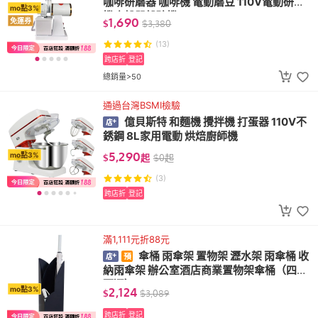
咖啡研磨器 咖啡機 電動磨豆 110V電動研磨
mo點3%
機磨粉器粉碎機
1,690
免運券
$
$
3,380
(13)
跨店折
登記
總銷量>50
通過台灣BSMI檢驗
億貝斯特 和麵機 攪拌機 打蛋器 110V不
銹鋼 8L家用電動 烘焙廚師機
5,290
mo點3%
$
起
$
0
起
(3)
跨店折
登記
滿1,111元折88元
傘桶 雨傘架 置物架 瀝水架 雨傘桶 收
納雨傘架 辦公室酒店商業置物架傘桶（四色
可選）
2,124
mo點3%
$
$
3,089
跨店折
登記