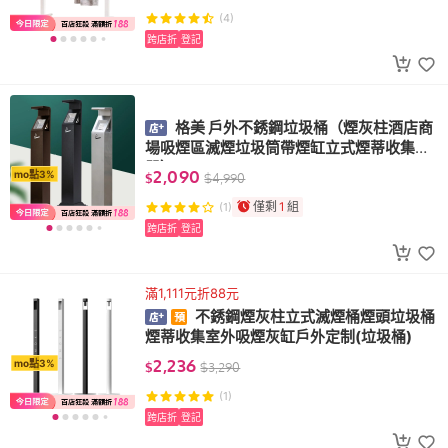
(4)
跨店折
登記
格美 戶外不銹鋼垃圾桶（煙灰柱酒店商
場吸煙區滅煙垃圾筒帶煙缸立式煙蒂收集
器）
2,090
mo點3%
$
$
4,990
僅剩
1
組
(1)
跨店折
登記
滿1,111元折88元
不銹鋼煙灰柱立式滅煙桶煙頭垃圾桶
煙蒂收集室外吸煙灰缸戶外定制(垃圾桶)
2,236
mo點3%
$
$
3,290
(1)
跨店折
登記