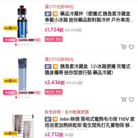
滿1,111元折88元
藥品冷藏杯（便攜式 胰島素冷藏盒
車載小冰箱 迷你藥品飲料製冷杯 戶外車用冷
藏箱）
1,724
mo點3%
$
起
$
3,780
起
跨店折
登記
滿1,111元折88元
胰島素冷藏盒（小冰箱便攜 充電式
隨身攜帶 迷你型旅行裝 藥品冷藏）
2,636
mo點3%
$
起
$
4,222
起
跨店折
登記
秋冬好物，毛巾乾爽舒適
inlin 映領 落地式電熱毛巾架 110V 家
用浴室加熱烘乾架 衛生間免打孔置物架 移動
式晾衣架(電熱毛巾架)
2,712
mo點3%
$
起
$
0
起