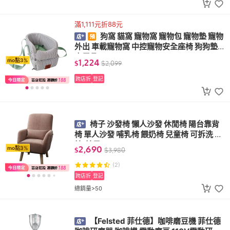
滿1,111元折88元
狗窩 貓窩 寵物窩 寵物包 寵物墊 寵物
外出 車載寵物窩 中控寵物安全座椅 狗狗墊
車用品
1,224
mo點3%
$
$
2,099
跨店折
登記
椅子 沙發椅 懶人沙發 休閒椅 陽台靠背
椅 單人沙發 哺乳椅 餵奶椅 兒童椅 可拆洗 躺
椅(椅子)
2,690
mo點3%
$
$
3,980
(2)
跨店折
登記
總銷量>50
【Felsted 菲仕德】咖啡磨豆機 菲仕德