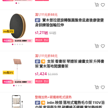
滿1,111元折88元
實木普拉提旋轉盤圓盤骨盆產後康復健
身訓練瑜伽輪拉伸
1,211
mo點3%
$
起
$
0
起
跨店折
登記
滿1,111元折88元
支架 看書架 琴譜架 繪畫支架 升降書
架 實木落地閲讀書架
1,424
mo點3%
$
$
2,885
跨店折
登記
整機加熱+碳纖維乾式速熱
inlin 映領 落地式電熱毛巾架 110V浴
巾架 家用衛生間 碳纖維不銹鋼 電加熱烘乾