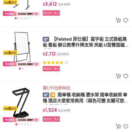
3,612
mo點3%
$
$
4,990
跨店折
登記
【Felsted 菲仕德】寫字板 立式掛紙黑
板 看板 辦公教學升降支架 夾紙 U型雙面磁性
白板
2,112
mo點3%
$
$
3,980
(1)
跨店折
登記
滿1,111元折88元
雨傘桶 收納桶 瀝水架 雨傘收納架 傘
桶 酒店大堂家用商用（兩色可選 玄關可放）
(傘桶 雨傘架)
1,524
mo點3%
$
$
2,690
跨店折
登記