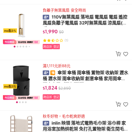
負離子無葉風扇 安全時尚
110V無葉風扇 落地扇 電風扇 電扇 遙控
風扇負離子電風扇 32吋無葉風扇 涼風扇(風
扇)
1,990
mo點3%
$
$
0
(1)
跨店折
登記
滿1,111元折88元
傘架 傘桶 雨傘桶 置物架 收納架 瀝水
桶 瀝水架 雨傘收納架 創意傘桶 家用雨傘架
酒店商用（兩色可選）
1,824
mo點3%
$
$
2,850
跨店折
登記
秋冬好物，毛巾乾爽舒適
inlin 映領 落地式電熱毛巾架 浴巾桿 家
用浴室加熱烘乾架 免打孔置物架 衛生間毛巾