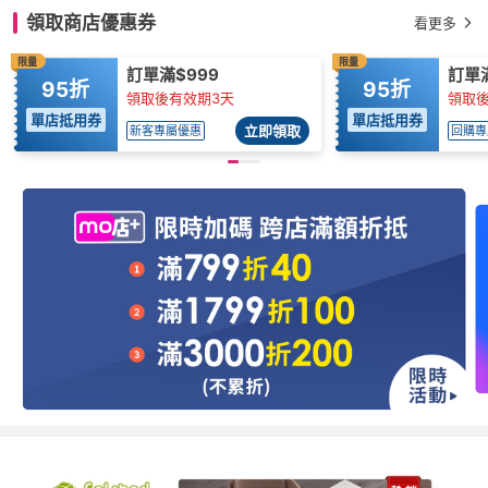
領取商店優惠券
看更多
限量
限量
訂單滿$999
訂單滿
95折
95折
領取後有效期3天
領取後
單店抵用券
單店抵用券
立即領取
新客專屬優惠
回購專