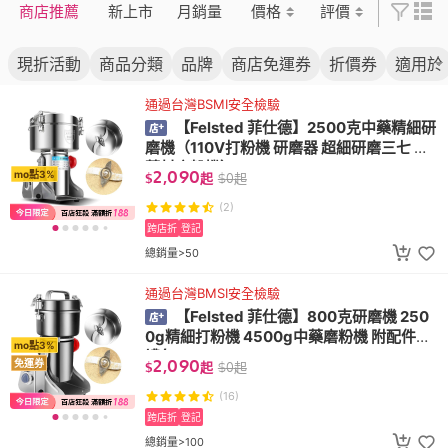
商店推薦
新上市
月銷量
價格
評價
現折活動
商品分類
品牌
商店免運券
折價券
適用於
通過台灣BSMI安全檢驗
【Felsted 菲仕德】2500克中藥精細研
磨機（110V打粉機 研磨器 超細研磨三七 中
藥材磨粉機）
2,090
mo點3%
$
起
$
0
起
(2)
跨店折
登記
總銷量>50
通過台灣BMSI安全檢驗
【Felsted 菲仕德】800克研磨機 250
0g精細打粉機 4500g中藥磨粉機 附配件大
mo點3%
禮包
2,090
免運券
$
起
$
0
起
(16)
跨店折
登記
總銷量>100