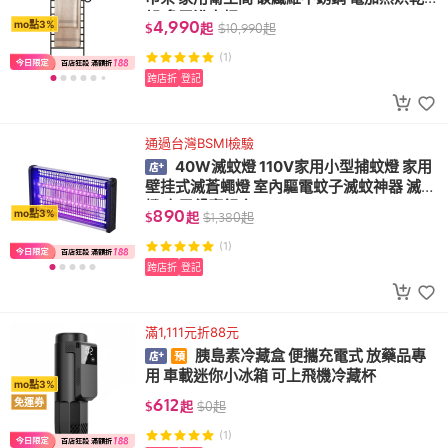
架 多層浴巾桿
4,990
mo點3%
$
起
$
10,990
起
(1)
跨店折
登記
通過台灣BSMI檢驗
40W滅蚊燈 110V家用小型捕蚊燈 家用
壁挂式滅蒼蠅燈 室內驅電蚊子滅蚊神器 滅蠅
燈 商用餐廳飯店
890
mo點3%
$
起
$
1,380
起
(1)
跨店折
登記
滿1,111元折88元
胰島素冷藏盒 便攜充電式 放藥品專
用 車載迷你小冰箱 可上飛機冷藏杯
mo點3%
612
免運券
$
起
$
0
起
(1)