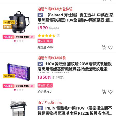
通過台灣BSMI安全檢驗
【Felsted 菲仕德】養生壺4L 中藥壺 家
用熬藥電砂鍋壺110v全自動中藥煎藥壺(煎
mo點3%
藥壺)
890
免運券
$
$
1,798
(7)
跨店折
登記
總銷量>100
通過台灣BSMI檢驗
110V滅蚊燈 捕蚊燈 20W電擊式餐廳飯
店商用電蠅器蒼蠅滅蠅器捕蠅燈電蚊燈電擊
滅蟻燈 蚊蠅誘滅器
850
mo點3%
$
起
$
1,190
起
跨店折
登記
總銷量>50
滿1,111元折88元
INLIN 電熱毛巾架110V（浴室衛生間不
鏽鋼置物架 恒溫毛巾桿 R122B智慧浴巾架定