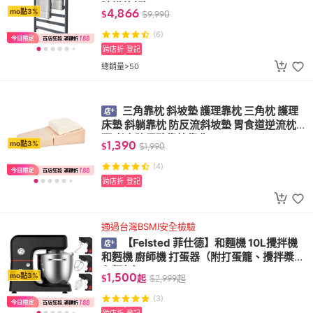
時烘乾架）
4,866
mo點3%
$
$
9,990
(6)
跨店折
登記
總銷量>50
三角靠枕 斜坡墊 護理靠枕 三角枕 護理
床墊 斜躺靠枕 防反流斜坡墊 胃食道逆流枕
頭 老人防反酸靠枕靠背
1,390
mo點3%
$
$
1,990
(4)
跨店折
登記
通過台灣BSMI安全檢驗
【Felsted 菲仕德】和麵機 10L攪拌機
和麪機 廚師機 打蛋器（附打蛋籠、攪拌槳、
和麵勾）
1,500
mo點3%
$
起
$
2,999
起
(3)
跨店折
登記