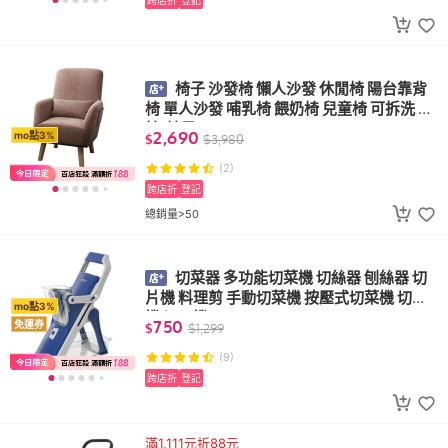
椅子 沙發椅 懶人沙發 休閒椅 陽台靠背
椅 單人沙發 哺乳椅 餵奶椅 兒童椅 可拆洗 躺
椅(椅子)
2,690
mo點3%
$
$
3,980
(2)
跨店折
登記
總銷量>50
切菜器 多功能切菜機 切絲器 刨絲器 切
片機 料理剪 手動切菜機 按壓式切菜機 切肉
mo點3%
機 切丁機
750
免運券
$
$
1,299
(9)
跨店折
登記
滿1,111元折88元