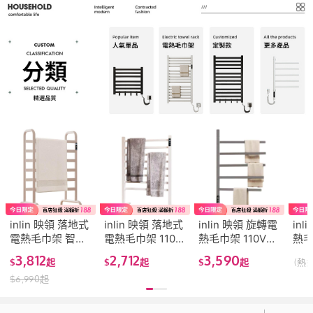
inlin 映領 落地式
inlin 映領 落地式
inlin 映領 旋轉電
inl
電熱毛巾架 智能
電熱毛巾架 110V
熱毛巾架 110V毛
熱毛
浴巾桿 家用浴室
家用浴室加熱烘
巾架 浴室置物架
巾架
3,812
2,712
3,590
$
起
$
起
$
起
(熱
加熱烘乾架 免打
乾架 衛生間免打
加熱架 烘乾架 免
廚房
$
6,990
起
孔置物架 衛生間
孔置物架 移動式
打孔 不銹鋼毛巾
恒溫
毛巾架 移動晾衣
晾衣架(電熱毛巾
架 加熱毛巾架(電
熱烘
架(電熱毛巾架)
架)
熱毛巾架)
熱毛