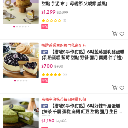
甜點 芋泥 布丁 母親節 父親節 戚風)
1,299
$
$
2,099
(1)
登記
招牌首選主廚獨門私密配方
【搭啵S手作甜點】6吋藍莓重乳酪蛋糕
(乳酪蛋糕 藍莓 甜點 野餐 彌月 團購 伴手禮)
700
$
$
900
(4)
登記
京都宇治抹茶每日限量10份
【搭啵S手作甜點】6吋好抹千層蛋糕
(抹茶 千層 蛋糕 麻糬 紅豆 甜點 彌月 生日 可
麗餅)
1,150
$
$
1,900