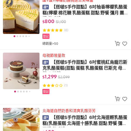
酸V酸V檸檬奶醬挑逗舌尖味蕾
【搭啵S手作甜點】6吋柚香檸檬乳酪蛋
糕(檸檬 棉花糖 乳酪蛋糕 甜點 野餐 彌月 團
購 伴手禮)
800
$
$
1,100
(6)
登記
總銷量>50
母親節限量款
【搭啵S手作甜點】6吋蜜桃紅烏龍巴斯
克乳酪蛋糕(甜點 蛋糕 乳酪蛋糕 巴斯克 母親
節 父親節)
1,299
$
$
2,099
(1)
登記
北海道自然奶香和清爽乳酪芬芳
【搭啵S手作甜點】6吋北海道輕乳酪蛋
糕(乳酪蛋糕 北海道十勝乳酪 甜點 野餐 彌月
團購 伴手禮)