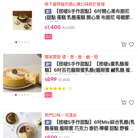
時下最時髦的開心果口味終於登場
【搭啵S手作甜點】6吋開心果布朗尼
(甜點 蛋糕 乳酪蛋糕 開心果 布朗尼 母親節
父親節)
1,400
$
$
2,400
登記
獨家開發 濃、香、脆、鹹、甜
【搭啵S手作甜點】【搭啵s重乳酪蛋
糕】6吋百花龍眼蜜乳酪(龍眼蜜 鹹乳酪 蛋糕
乳酪蛋糕 甜點 點心 下午茶 辦公室)
899
$
$
1,400
(3)
登記
熱門口味一次滿足
【搭啵S手作甜點】6吋Mix綜合乳酪(乳
酪蛋糕 龍眼蜜 巧克力 泰奶 檸檬 甜點 野餐 彌
月 團購 伴手禮)
800
$
$
1,100