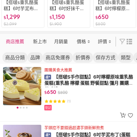
【搭啵s重乳酪蛋
【搭啵s重乳酪蛋
【搭啵s重乳酪蛋
糕】6吋芋泥布丁
糕】6吋好抹千層
糕】6吋檸檬原味
(蛋糕 甜點 芋泥 布
蛋糕(抹茶 千層 蛋
重乳酪蛋糕(重乳酪
1,299
1,150
650
$
$
$
丁 母親節 父親節
糕 麻糬 紅豆 甜點
檸檬 蛋糕 野餐甜
$
2,099
$
1,900
$
800
戚風)
彌月 生日 可麗餅)
點 彌月 團購 伴手
禮)
商店推薦
新上市
月銷量
價格
評價
商品分類
品牌
商店免運券
折價券
保存方式
類型
團購美食大推薦
【搭啵S手作甜點】6吋檸檬原味重乳酪
蛋糕(重乳酪 檸檬 蛋糕 野餐甜點 彌月 團購
伴手禮)
650
$
$
800
(1)
登記
芋頭控不要錯過超濃芋頭新鮮熬煮
【搭啵S手作甜點】6吋芋泥布丁(蛋糕