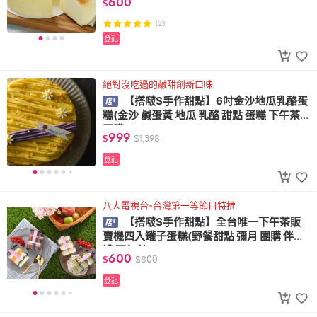
600
$
(2)
登記
絕對沒吃過的鹹甜創新口味
【搭啵S手作甜點】6吋金沙地瓜乳酪蛋
糕(金沙 鹹蛋黃 地瓜 乳酪 甜點 蛋糕 下午茶
團購)
999
$
$
1,398
登記
八大電視台-台灣第一等節目特推
【搭啵S手作甜點】全台唯一下午茶販
賣機四入罐子蛋糕(野餐甜點 彌月 團購 伴手
禮 下午茶)
600
$
$
800
登記