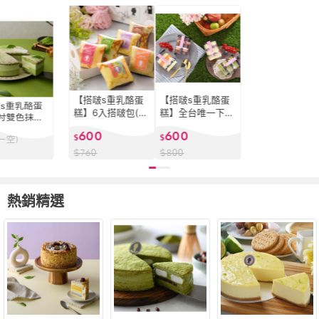
【搭啵s重乳酪蛋
【搭啵s重乳酪蛋
s重乳酪蛋
糕】6入搭啵包(千
糕】全台唯一下午
吋雙色抹茶
層蛋糕 可麗餅 甜
茶販賣機四入罐子
酪(甜點 抹
600
600
點 草莓 香蕉 伯爵
$
蛋糕(野餐甜點 彌
$
一空)
酪 大福 下午
蘋果 抹茶)
月 團購 伴手禮 下
糕 團購 彌
$
760
$
800
午茶)
熱銷精選