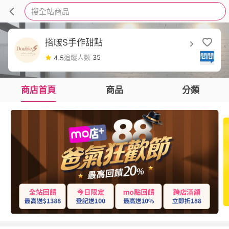
搜全站商品
搭啵S手作甜點
追蹤人數
35
4.5
商店首頁
商品
分類