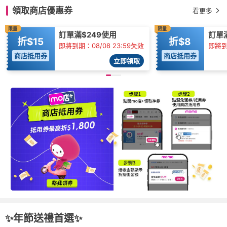
領取商店優惠券
看更多
限量
限量
訂單滿$249使用
訂單
折$15
折$8
即將到期：08/08 23:59失效
即將到
商店抵用券
商店抵用券
立即領取
✨年節送禮首選✨