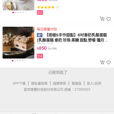
(2)
登記
每日限量10份
【搭啵S手作甜點】6吋泰奶乳酪蛋糕
(乳酪蛋糕 泰奶 珍珠 黑糖 甜點 野餐 彌月 團
購 伴手禮)
850
$
$
1,198
登記
已經到底了
APP下載
隱私權政策
服務條款
電腦版
登入/註冊
富邦媒體科技股份有限公司 統編：27365925