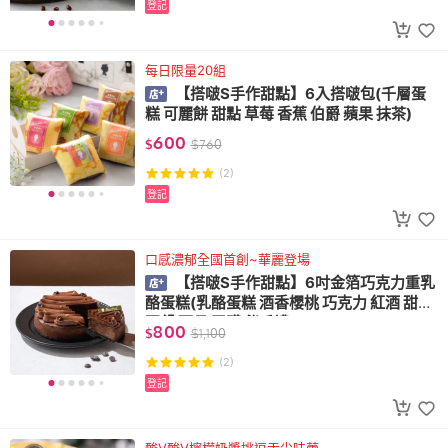
登記
每日限量20組
【搭啵S手作甜點】6入搭啵包(千層蛋
糕 可麗餅 甜點 草莓 香蕉 伯爵 蘋果 抹茶)
600
$
$
760
(2)
登記
口感濃郁全國首創~華麗登場
【搭啵S手作甜點】6吋金箔巧克力重乳
酪蛋糕(乳酪蛋糕 酒香櫻桃 巧克力 紅酒 甜點
野餐 彌月 團購 伴手禮)
800
$
$
1,100
(2)
登記