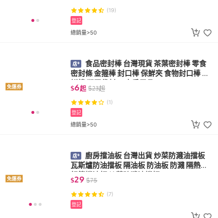
(19)
登記
總銷量>50
食品密封棒 台灣現貨 茶葉密封棒 零食
密封條 金箍棒 封口棒 保鮮夾 食物封口棒 保
鮮棒 塑膠袋封口 廚房用品
6
免運券
$
起
$
23
起
(1)
登記
總銷量>50
廚房擋油板 台灣出貨 炒菜防濺油擋板
瓦斯爐防油擋板 隔油板 防油板 防濺 隔熱板
鋁箔擋油板 炒菜防濺油擋板
29
免運券
$
$
75
(7)
登記