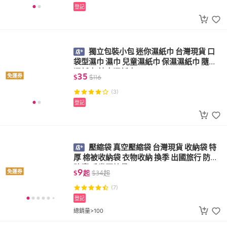
登記
獨立包裝小包 迷你濕紙巾 台灣現貨 口
袋型濕巾 濕巾 兒童濕紙巾 保濕濕紙巾 隨身
濕紙巾 純水濕紙巾
35
免運券
$
$
116
(3)
登記
壓縮袋 真空壓縮袋 台灣現貨 收納袋 特
厚 棉被收納袋 衣物收納 換季 出國旅行 防潮
防塵 手卷壓縮袋
9
免運券
$
起
$
34
起
(7)
登記
總銷量>100