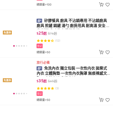
總銷量>100
矽膠餐具 廚具 不沾鍋專用 不沾鍋廚具
廚具 煎鏟 鍋鏟 湯勺 廚房用具 耐高溫 安全 無
毒 料理 多功能廚房配件組
25
免運券
$
起
$
76
起
(12)
登記
總銷量>50
旅行必備
免洗內衣 獨立包裝 一次性内衣 拋棄式
內衣 立體胸墊 一次性內衣胸罩 無痕裸感文
胸 一次性內褲 免洗內褲
35
免運券
$
起
$
65
起
(3)
登記
總銷量>50