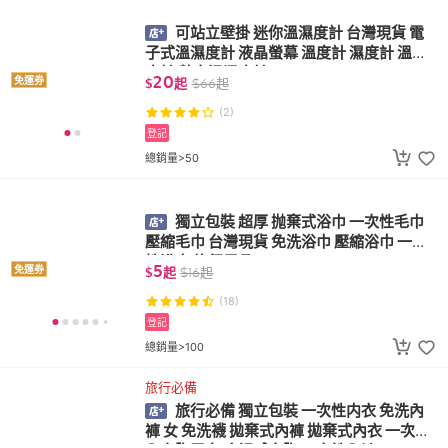
可站立壁掛 迷你溫濕度計 台灣現貨 電
子式溫濕度計 液晶螢幕 溫度計 濕度計 溫濕
度計 數字溫濕度計
20
免運券
$
起
$
66
起
(2)
登記
總銷量>50
獨立包裝 超厚 抛棄式浴巾 一次性毛巾
壓縮毛巾 台灣現貨 免洗浴巾 壓縮浴巾 一次
性浴巾 旅行用品
5
免運券
$
起
$
16
起
(18)
登記
總銷量>100
旅行必備
旅行必備 獨立包裝 一次性内衣 免洗內
褲 女 免洗襪 拋棄式內褲 拋棄式內衣 一次性