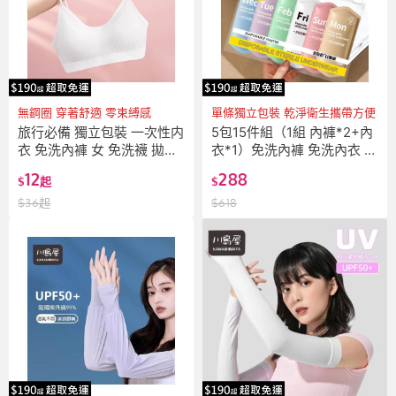
無鋼圈 穿著舒適 零束縛感
單條獨立包裝 乾淨衛生攜帶方便
旅行必備 獨立包裝 一次性内
5包15件組（1組 內褲*2+內
衣 免洗內褲 女 免洗襪 拋棄
衣*1）免洗內褲 免洗內衣 免
式內褲 拋棄式內衣 一次性內
洗褲 拋棄式內褲 免洗內褲女
12
288
$
起
$
衣胸罩 無痕裸感文胸 一次性
一次性內褲 一次性內衣 婦潔
內褲
免洗內褲 純棉內褲 孕婦免洗
$
36
起
$
618
褲