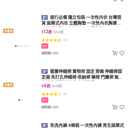
旅行必備 獨立包裝 一次性内衣 台灣現
貨 拋棄式內衣 立體胸墊 一次性內衣胸罩 無
痕裸感文胸 一次性內褲 產婦免洗
12
免運券
$
起
$
36
起
(9)
登記
總銷量>100
窗簾伸縮桿 置物架 固定 掛鉤 伸縮桿固
定器 免打孔伸縮桿 收納桿 橫桿 門簾桿 無痕
伸縮桿 門簾伸縮桿 台灣現貨
6
免運券
$
起
$
20
起
(9)
登記
總銷量>100
免洗內褲 4條裝 一次性內褲 男生拋棄式