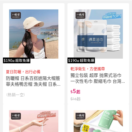
乾淨衛生，方便攜帶
夏日防曬，出行必備
獨立包裝 超厚 抛棄式浴巾
防曬帽 日系百搭遮陽大帽簷
一次性毛巾 壓縮毛巾 台灣現
華夫格鴨舌帽 漁夫帽 日系棒
貨 免洗浴巾 壓縮浴巾 一次
球帽 潮版鴨舌帽 台灣出貨
5
$
起
性浴巾 旅行用品
(熱銷一空)
戶外遮陽 防曬帽子 素色帽子
$
16
起
水洗帽 遮陽帽 男女可戴