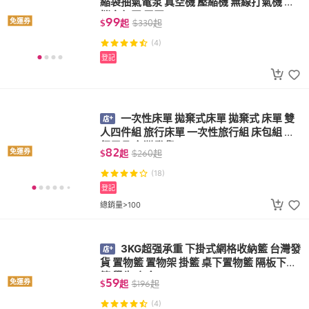
縮袋抽氣電泵 真空機 壓縮機 無線打氣機 便
攜充氣泵 電泵
99
免運券
$
起
$
330
起
(4)
登記
一次性床單 拋棄式床單 拋棄式 床單 雙
人四件組 旅行床單 一次性旅行組 床包組 旅
行用品 台灣發貨
82
免運券
$
起
$
260
起
(18)
登記
總銷量>100
3KG超强承重 下掛式網格收納籃 台灣發
貨 置物籃 置物架 掛籃 桌下置物籃 隔板下掛
籃 學生 宿舍
59
免運券
$
起
$
196
起
(4)