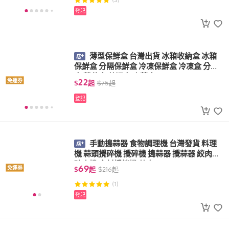
(3)
登記
薄型保鮮盒 台灣出貨 冰箱收納盒 冰箱
保鮮盒 分隔保鮮盒 冷凍保鮮盒 冷凍盒 分裝
盒 蔥花盒 蒜泥盒 小菜盒
22
免運券
$
起
$
75
起
登記
手動搗蒜器 食物調理機 台灣發貨 料理
機 蒜頭攪碎機 攪碎機 搗蒜器 攪蒜器 絞肉機
碎肉機 食材攪拌機 蒜末
69
免運券
$
起
$
216
起
(1)
登記