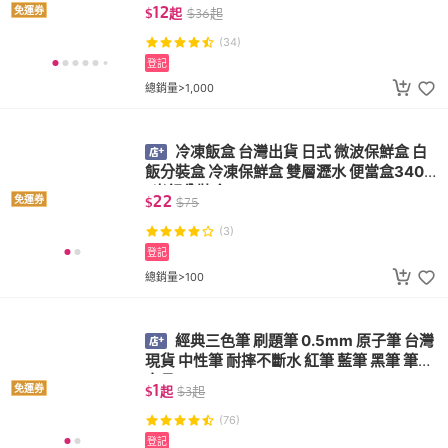
內衣胸罩 無痕裸感文胸 一次性內褲
12
免運券
$
起
$
36
起
(34)
登記
總銷量>1,000
冷凍飯盒 台灣出貨 日式 微波保鮮盒 白
飯分裝盒 冷凍保鮮盒 雙層瀝水 便當盒340m
l 米飯分裝盒
22
免運券
$
$
75
(3)
登記
總銷量>100
經典三色筆 刷題筆 0.5mm 原子筆 台灣
現貨 中性筆 耐摔不斷水 紅筆 藍筆 黑筆 筆芯
文具
1
免運券
$
起
$
3
起
(76)
登記