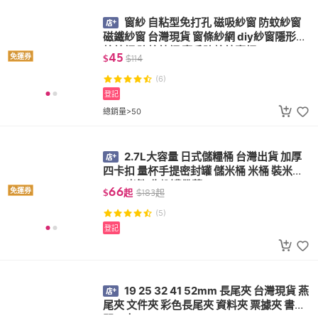
窗紗 自粘型免打孔 磁吸紗窗 防蚊紗窗
磁鐵紗窗 台灣現貨 窗條紗網 diy紗窗隱形防
蚊紗網 防蚊紗網 窗戶防蚊紗窗網
45
免運券
$
$
114
(6)
登記
總銷量>50
2.7L大容量 日式儲糧桶 台灣出貨 加厚
四卡扣 量杯手提密封罐 儲米桶 米桶 裝米可4
2KG 米箱 收納罐帶蓋
66
免運券
$
起
$
183
起
(5)
登記
19 25 32 41 52mm 長尾夾 台灣現貨 燕
尾夾 文件夾 彩色長尾夾 資料夾 票據夾 書夾