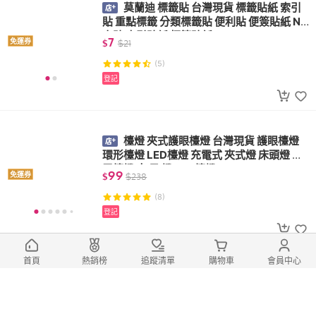
莫蘭迪 標籤貼 台灣現貨 標籤貼紙 索引
貼 重點標籤 分類標籤貼 便利貼 便簽貼紙 N
次貼 索引貼紙 標籤貼紙
7
免運券
$
$
21
(5)
登記
檯燈 夾式護眼檯燈 台灣現貨 護眼檯燈
環形檯燈 LED檯燈 充電式 夾式燈 床頭燈 充
電檯燈 夾 子 燈 LED檯燈
99
免運券
$
$
238
(8)
登記
首頁
熱銷榜
追蹤清單
購物車
會員中心
日本 四格 保鮮盒 冷凍保鮮盒 台灣現貨
微波保鮮盒 冰箱收納 分隔保鮮盒 帶蓋收納
盒 耐熱保鮮盒 食物分裝盒
22
免運券
$
起
$
70
起