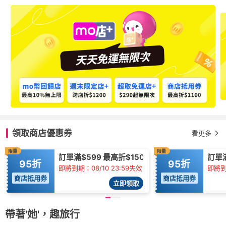
領取商店優惠券
看更多
限量
限量
訂單滿$599 最高折$150
訂單滿
95折
95折
即將到期：08/10 23:59失效
即將到
商店抵用券
商店抵用券
立即領取
帶著'她'，趣旅行