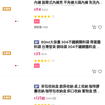
內褲 拋棄式內褲男 平角褲大碼內褲 免洗內
褲 免洗褲 紙內褲 台灣現貨
94
免運券
$
$
313
(2)
登記
總銷量>100
80ml大容量 304不鏽鋼蘸料碟 帶蓋醬
料碟 台灣發貨 調味碟 304不鏽鋼醬料盒 醬
料杯 醬料盒
35
免運券
$
$
116
(4)
登記
茶包收纳盒 廚房收納 桌上收納 咖啡膠
囊收納 咖啡包收納盒 斜口收納 置物盒 透明
收納盒 小物收納用品
125
免運券
$
起
$
463
起