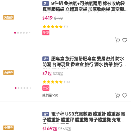
9件組 免抽氣+可抽氣兩用 棉被收納袋
真空壓縮袋 立體真空袋 加厚收納袋 真空壓
縮收納袋 立體袋（2大號立體+6中號立體+1
419
免運券
$
$
798
電泵）
(1)
登記
肥皂盒 旅行攜帶肥皂盒 雙層密封 防水
防漏 台灣現貨 香皂盒 旅行 瀝水 携帶 旅行牙
刷盒 瀝水肥皂盒
7
免運券
$
起
$
23
起
(14)
登記
總銷量>50
電子秤 USB充電數顯 體重計 體重器 電
子體重計 體重秤 體重機 電子體重機 充電體
重計 台灣現貨
169
免運券
$
起
$
563
起