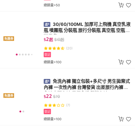
總銷量>50
30/60/100ML 加厚可上飛機 真空乳液
瓶 噴霧瓶 分裝瓶 旅行分裝瓶 真空瓶 空瓶 台
灣發貨
2
免運券
$
起
$
10
起
(20)
登記
總銷量>100
免洗內褲 獨立包裝+多尺寸 男生拋棄式
內褲 一次性內褲 台灣發貨 出差旅行內褲 平
角褲大碼內褲 男用免洗便攜內褲
22
免運券
$
$
70
(7)
登記
總銷量>100