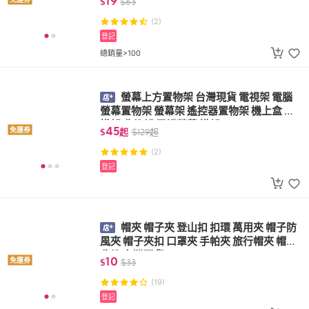
19
$
$
63
(2)
登記
總銷量>100
螢幕上方置物架 台灣現貨 電視架 電腦
螢幕置物架 螢幕架 遙控器置物架 機上盒 壁
掛架 收納架 電視螢幕 掛架
45
免運券
$
起
$
129
起
(2)
登記
帽夾 帽子夾 登山扣 扣環 萬用夾 帽子防
風夾 帽子夾扣 口罩夾 手帕夾 旅行帽夾 帽子
收納 台灣現貨
10
免運券
$
$
33
(19)
登記