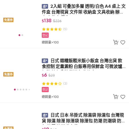
2入組 可叠加多層 透明/白色 A4 桌上 文
件盒 台灣現貨 文件架 收納盒 文具收納 辦公
室 文件盒 學生
138
免運券
$
$
226
(5)
登記
總銷量>100
日式 雜糧飯糙米飯小飯盒 台灣出貨 飲
食控制 定量澱粉 白飯專用保鮮盒 可微波爐
加熱 純色分裝保鮮盒 收納盒
6
免運券
$
$
23
(3)
登記
總銷量>100
日式 日本 吊掛式 除濕袋 除濕包 台灣現
貨 除濕 除溼 除溼袋 除溼包 防潮 防潮袋 防潮
包 防霉 防潮吸水袋
免運券