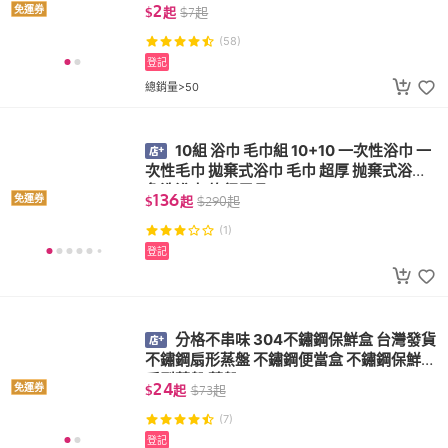
開口夾
2
免運券
$
起
$
7
起
(58)
登記
總銷量>50
10組 浴巾 毛巾組 10+10 一次性浴巾 一
次性毛巾 拋棄式浴巾 毛巾 超厚 抛棄式浴巾
免洗浴巾 旅行用品
136
免運券
$
起
$
290
起
(1)
登記
分格不串味 304不鏽鋼保鮮盒 台灣發貨
不鏽鋼扇形蒸盤 不鏽鋼便當盒 不鏽鋼保鮮盒
扇型蒸盤 蒸盤
24
免運券
$
起
$
73
起
(7)
登記