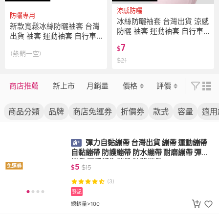
涼感防曬
防曬專用
冰絲防曬袖套 台灣出貨 涼感
新款寬鬆冰絲防曬袖套 台灣
防曬 袖套 運動袖套 自行車
出貨 袖套 運動袖套 自行車
袖套 抗UV 機車袖套 抗曬袖
袖套 抗UV 單車袖套 防紫外
7
$
套 單車袖套 防曬袖套
(熱銷一空)
線戶外防曬袖套 夏日防曬
$
21
商店推薦
新上市
月銷量
價格
評價
商品分類
品牌
商店免運券
折價券
款式
容量
適用
彈力自黏繃帶 台灣出貨 繃帶 運動繃帶
自黏繃帶 防護繃帶 防水繃帶 耐磨繃帶 彈性
繃帶 可愛護指繃帶 防繭繃帶
5
免運券
$
$
15
(3)
登記
總銷量>100