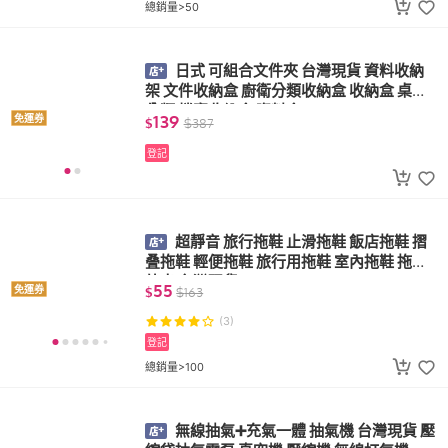
總銷量>50
日式 可組合文件夾 台灣現貨 資料收納
架 文件收納盒 廚衛分類收納盒 收納盒 桌面
分類 檔案收納盒 資料盒
139
免運券
$
$
387
登記
超靜音 旅行拖鞋 止滑拖鞋 飯店拖鞋 摺
叠拖鞋 輕便拖鞋 旅行用拖鞋 室內拖鞋 拖鞋
外出 台灣現貨
55
免運券
$
$
163
(3)
登記
總銷量>100
無線抽氣➕充氣一體 抽氣機 台灣現貨 壓