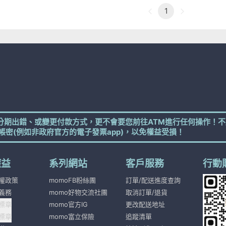
1
分期出錯、或變更付款方式，更不會要您前往ATM進行任何操作！不
帳密(例如非政府官方的電子發票app)，以免權益受損！
權益
系列網站
客戶服務
行動
權政策
momoFB粉絲團
訂單/配送進度查詢
義務
momo好物交流社團
取消訂單/退貨
標章
momo官方IG
更改配送地址
標章
momo富立保險
追蹤清單