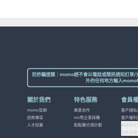
防詐騙提醒：momo絕不會以電話或簡訊通知訂單/
外的任何地方輸入momo
關於我們
特色服務
會員
momo官網
異業合作
客戶隱私
招商專區
mo幣企業採購
客戶權利
人才招募
點點賺分潤計劃
網路安全
包裝減量