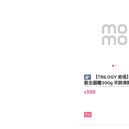
【TRILOGY 奇境
穀全貓糧300g 羊肺凍
飼料 凍乾貓飼料 奇境貓
300
$
飼料 貓糧 凍乾飼料
登記