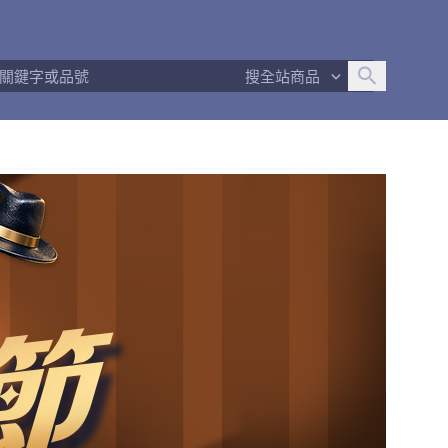
追蹤人數
1
問問回應率
100%
商品數量
2
搜全站商品
商店簡介
退換貨須知