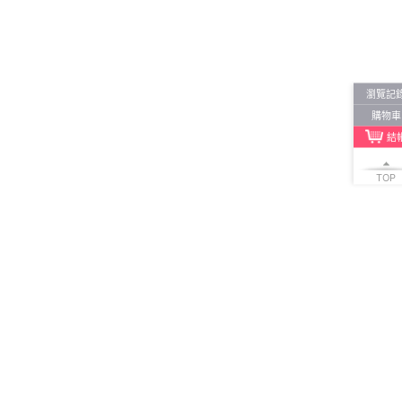
貨到付款
低溫宅配
5
4
及以上
3
及以上
2
及以上
1
及以上
瀏覽記
購物車
結
TOP