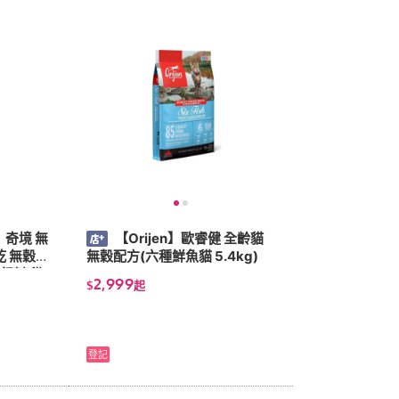
】奇境 無
【Orijen】歐睿健 全齡貓
乾 無穀貓
無穀配方(六種鮮魚貓 5.4kg)
飼料 貓
2,999
$
起
登記