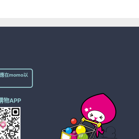
應在momo以
購物APP