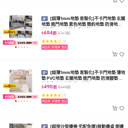
[超薄1mm地墊 客製化]不卡門地墊 玄關
地墊 進門地墊 素色地墊 簡約地墊 防滑地墊
腳踏墊 PVC地墊 訂製地墊DH
684
mo點3%
$
起
$
767
起
(1)
跨店折
折價券
登記
[超薄1mm地墊 客製化]不卡門地墊 薄地
墊 PVC地墊 玄關地墊 進門地墊 防滑腳墊 可
擦免洗 防水地墊 門口地墊DH
490
mo點3%
$
起
$
549
起
(1)
跨店折
折價券
登記
[超窄沙發邊幾 宅配免運]移動邊桌 側邊