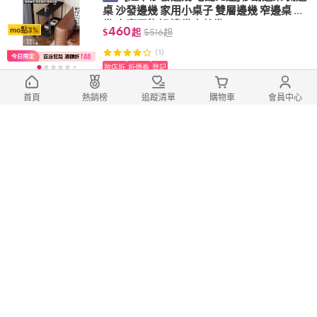
桌 沙發邊幾 家用小桌子 雙層邊幾 窄邊桌 角
幾 客廳置物架 邊幾小茶幾 DH
460
mo點3%
$
起
$
516
起
(1)
跨店折
折價券
登記
首頁
熱銷榜
追蹤清單
購物車
會員中心
[背有靠山畫 宅配免運]晶瓷畫 客廳掛畫
沙發背景畫 辦公室裝飾畫 風水畫 玄關畫 靠
山圖 山水風景裝飾畫 青山圖DH
669
mo點3%
$
起
$
750
起
跨店折
折價券
登記
價格不含運費 聊聊咨詢運費沙髮床 科技
佈沙發 折疊沙發 一體兩用折疊床 雙人沙髮
躺椅 臥室 出租屋 貓抓皮沙發
1,779
mo點3%
$
起
$
1,960
起