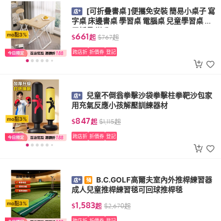
[可折疊書桌 ]便攜免安裝 簡易小桌子 寫
字桌 床邊書桌 學習桌 電腦桌 兒童學習桌 家
用折疊 辦公
661
mo點3%
$
起
$
767
起
跨店折
折價券
登記
兒童不倒翁拳擊沙袋拳擊柱拳靶沙包家
用充氣反應小孩解壓訓練器材
847
mo點3%
$
起
$
1,115
起
跨店折
折價券
登記
B.C.GOLF高爾夫室內外推桿練習器
成人兒童推桿練習毯可回球推桿毯
1,583
mo點3%
$
起
$
2,670
起
跨店折
折價券
登記