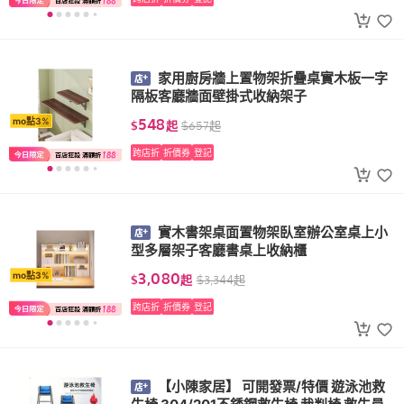
家用廚房牆上置物架折疊桌實木板一字
隔板客廳牆面壁掛式收納架子
548
mo點3%
$
起
$
657
起
跨店折
折價券
登記
實木書架桌面置物架臥室辦公室桌上小
型多層架子客廳書桌上收納櫃
3,080
mo點3%
$
起
$
3,344
起
跨店折
折價券
登記
【小陳家居】 可開發票/特價 遊泳池救