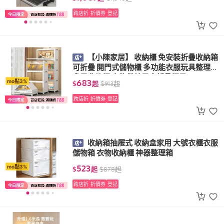
跨店折
折價券
登記
【小陳家居】 收納櫃 免安裝折疊收納箱
可折疊 開門式儲物櫃 多功能衣服玩具整理箱
多層收納櫃 衣物帶輪零食折疊櫃子
683
mo點3%
$
起
$
913
起
跨店折
折價券
登記
收納箱抽屜式 收納盒家用 大號衣櫃衣服
儲物箱 衣物收納櫃 神器整理箱
523
mo點3%
$
起
$
878
起
跨店折
折價券
登記