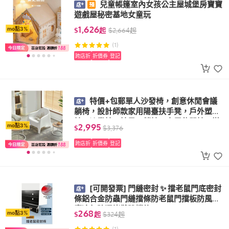
兒童帳篷室內女孩公主屋城堡房寶寶
遊戲屋秘密基地女童玩
1,626
mo點3%
$
起
$
2,664
起
(1)
跨店折
折價券
登記
特價+包郵單人沙發椅，創意休閒會議
躺椅，設計師款家用陽臺扶手凳，戶外塑料
椅，沙發椅，椅子，躺椅，家用休閒椅，辦
2,995
mo點3%
$
$
3,376
公椅，椅子
跨店折
折價券
登記
[可開發票] 門縫密封 ✨ 擋老鼠門底密封
條鋁合金防蟲門縫擋條防老鼠門擋板防風防
塵冷氣防漏堵縫隙擋條
268
mo點3%
$
起
$
324
起