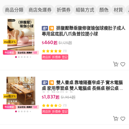
商品分類
商店免運券
折價券
組裝方式
顏色
材質
排腹壓懸垂腹修復瑜伽球瘦肚子成人
專用盆底肌八爪魚普拉提小球
460
mo點3%
$
起
$
1,125
起
(1)
跨店折
折價券
登記
雙人書桌 靠墻陽臺窄桌子 實木電腦
桌 家用學習桌 雙人電腦桌 長條桌 辦公桌 工
作台 簡易辦公桌SSH
1,837
mo點3%
$
起
$
1,984
起
(1)
跨店折
折價券
登記