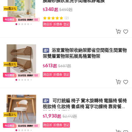
膜磨砂膜臥室洗手間隱私靜電膜
348
mo點3%
$
起
$
450
起
(2)
跨店折
折價券
登記
浴室置物架收納架節省空間衛生間置物
架雙層置物架拓展馬桶置物架
613
mo點3%
$
起
$
687
起
跨店折
折價券
登記
可打統編 椅子 實木旋轉椅 電腦椅 餐椅
梳妝椅 化妝椅 書桌椅 寫字功課椅 靠背餐椅
辦公椅 會議椅
1,938
mo點3%
$
起
$
2,172
起
跨店折
折價券
登記