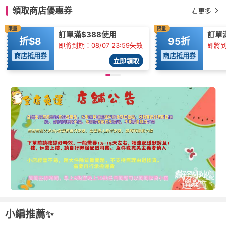
領取商店優惠券
看更多
限量
限量
訂單滿$388使用
訂單滿
折$8
95折
即將到期：08/07 23:59失效
即將到
商店抵用券
商店抵用券
立即領取
小編推薦✨