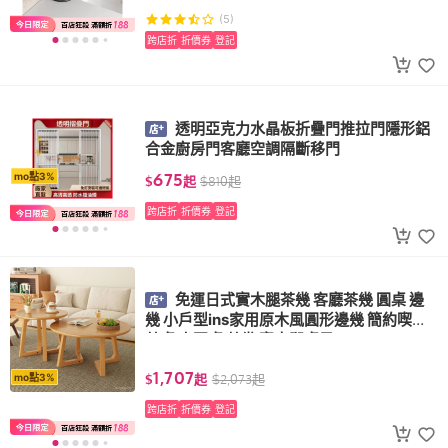
(5)
跨店折
折價券
登記
透明亞克力水晶板折疊門推拉門隱形鋁
合金廚房門客廳空調隔斷移門
675
mo點3%
$
起
$
810
起
跨店折
折價券
登記
免運日式實木腿茶幾 客廳茶幾 圓桌 邊
幾 小戶型ins家用原木風圓形邊幾 簡約喫飯
茶桌 小圓桌 茶幾 實木腿桌子
1,707
mo點3%
$
起
$
2,073
起
跨店折
折價券
登記