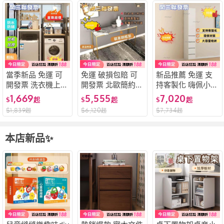
當季新品 免運 可
免運 破損包賠 可
新品推薦 免運 支
開發票 洗衣機上方
開發票 北歐簡約現
持客製化 嗨佩小匠
架子置物架落地滾
代大理石玄關桌輕
餐邊櫃小尺寸靠墻
1,669
5,555
7,020
$
起
$
起
$
起
筒渦輪翻蓋波輪衛
奢鐵藝玄關臺條幾
儲物櫃雙層超窄廚
$
1,839
$
6,120
$
7,734
起
起
起
生間陽臺儲物收納
條案長條玄關櫃靠
房夾縫櫃極窄客廳
櫃
墻
邊櫃
本店新品✨