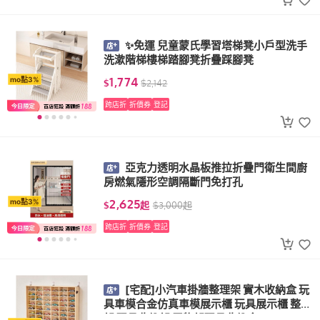
✨免運 兒童蒙氏學習塔梯凳小戶型洗手
洗漱階梯樓梯踏腳凳折疊踩腳凳
1,774
mo點3%
$
$
2,142
跨店折
折價券
登記
亞克力透明水晶板推拉折疊門衛生間廚
房燃氣隱形空調隔斷門免打孔
2,625
mo點3%
$
起
$
3,000
起
跨店折
折價券
登記
[宅配]小汽車掛牆整理架 實木收納盒 玩
具車模合金仿真車模展示櫃 玩具展示櫃 整理
架 玩具收納架 置物架玩具收納盒