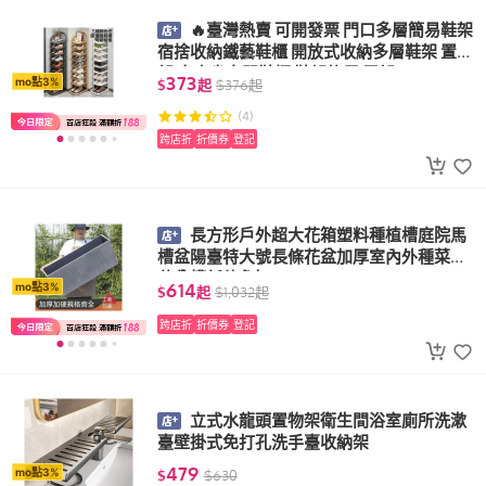
🔥臺灣熱賣 可開發票 門口多層簡易鞋架
宿捨收納鐵藝鞋櫃 開放式收納多層鞋架 置物
架 窄小省空間鞋櫃 鞋架傢用 層架
373
mo點3%
$
起
$
376
起
(4)
跨店折
折價券
登記
長方形戶外超大花箱塑料種植槽庭院馬
槽盆陽臺特大號長條花盆加厚室內外種菜盆
花盆槽新款魚缸
614
mo點3%
$
起
$
1,032
起
跨店折
折價券
登記
立式水龍頭置物架衛生間浴室廁所洗漱
臺壁掛式免打孔洗手臺收納架
479
mo點3%
$
$
630