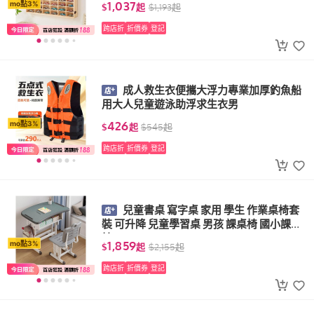
1,037
mo點3%
$
起
$
1,193
起
跨店折
折價券
登記
成人救生衣便攜大浮力專業加厚釣魚船
用大人兒童遊泳助浮求生衣男
426
mo點3%
$
起
$
545
起
跨店折
折價券
登記
兒童書桌 寫字桌 家用 學生 作業桌椅套
裝 可升降 兒童學習桌 男孩 課桌椅 國小課桌
椅
1,859
mo點3%
$
起
$
2,155
起
跨店折
折價券
登記