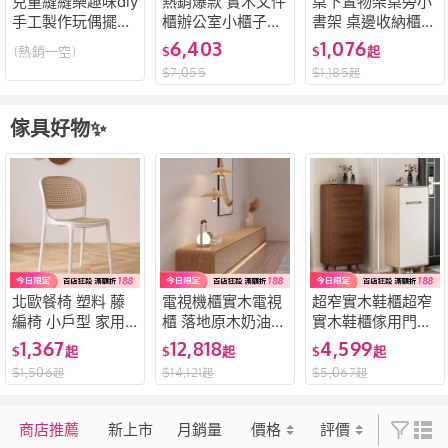
兒童縫縫樂趣味diy
熱銷爆款 實木文件
桌下置物架桌旁小
手工製作玩偶擺件
櫃辦公室小櫃子木
書架 桌邊收納櫃
材料包幼兒益智不
質抽屜櫃移動收納
可移動帶輪櫃子 學
6,403
1,076
(熱銷一空)
$
$
起
織布擺件
櫃帶輪桌下矮櫃儲
生簡易儲物櫃 書櫃
$
7,055
$
1,185
起
物櫃
辦公室文件收納架
辦公桌邊置物架ZY
X
傢具好物✨
北歐餐椅 塑料 藤
電視機櫃實木電視
超窄實木鞋櫃超窄
編椅 小戶型 家用
櫃 落地原木奶油風
實木鞋櫃傢用門口
可疊放 靠背椅子
現代簡約客廳小戶
入戶北歐風小戶型
1,367
12,818
4,599
$
起
$
起
$
起
現代簡約 戶外 中
型簡約電視櫃 茶幾
儲物收納玄關櫃簡
$
1,506
$
14,121
$
5,067
起
起
起
古椅
電視櫃組 實木長櫃
易經濟型 2T3R
收納櫃 抽屜櫃
商店推薦
新上市
月銷量
價格
評價