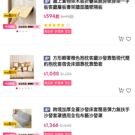
牆上置物架木板折疊桌廚房壁掛架一字
板客廳層板書架牆面牆壁隔板
594
mo點3%
$
起
$
693
起
(1)
跨店折
折價券
登記
方形輕奢橙色抱枕客廳沙發靠墊現代簡
約抱枕套宿舍床頭靠枕靠墊套
1,088
mo點3%
$
$
1,205
跨店折
折價券
登記
跨境加厚全蓋沙發床套簡易彈力無扶手
沙發套罩通用全包布藝沙發罩
1,366
mo點3%
$
$
1,540
跨店折
折價券
登記