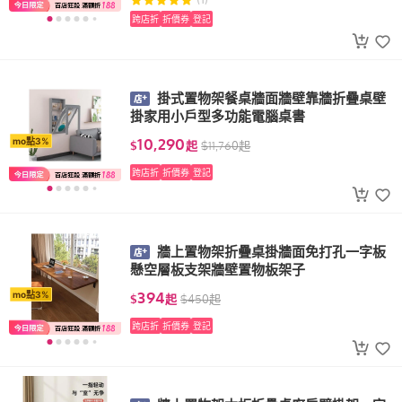
(1)
跨店折
折價券
登記
掛式置物架餐桌牆面牆壁靠牆折疊桌壁
掛家用小戶型多功能電腦桌書
10,290
mo點3%
$
起
$
11,760
起
跨店折
折價券
登記
牆上置物架折疊桌掛牆面免打孔一字板
懸空層板支架牆壁置物板架子
394
mo點3%
$
起
$
450
起
跨店折
折價券
登記