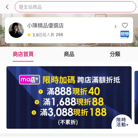
搜全站商品
小陳精品優選店
追蹤人數
266
3.9
商店首頁
商品
分類