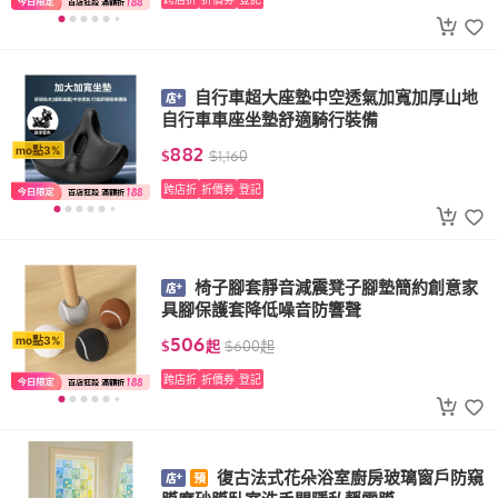
自行車超大座墊中空透氣加寬加厚山地
自行車車座坐墊舒適騎行裝備
882
mo點3%
$
$
1,160
跨店折
折價券
登記
椅子腳套靜音減震凳子腳墊簡約創意家
具腳保護套降低噪音防響聲
506
mo點3%
$
起
$
600
起
跨店折
折價券
登記
復古法式花朵浴室廚房玻璃窗戶防窺