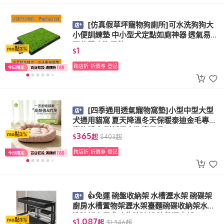
[仿真假草坪寵物狗廁所]可水洗狗狗大
小便訓練墊 中小型犬定點如廁神器 透氣易清
理仿草皮狗尿墊
1
mo點3%
$
跨店折
折價券
登記
[四季通用透氣寵物窩墊]小型中型大型
犬通用貓窩 夏天降溫冬天保暖泰迪金毛專用
寵物睡床 耐抓居家狗窩用品
365
mo點3%
$
起
$
403
起
跨店折
折價券
登記
👍免運 碗盤收納架 水槽瀝水架 碗碟架
廚房水槽置物架瀝水架臺麵碗碟收納架水池
洗碗架家用多功能晾碗架 碗盤瀝水架
1,087
mo點3%
$
起
$
1,346
起