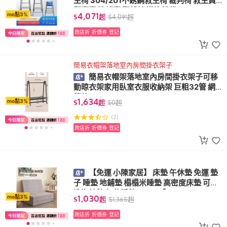
生椅 304/201不銹鋼救生椅 裁判椅 救生員
觀察臺 瞭望臺 觀望椅 遊泳設備
4,071
mo點3%
$
起
$
4,091
起
跨店折
折價券
登記
簡易衣帽架落地室內房間掛衣架子
簡易衣帽架落地室內房間掛衣架子可移
動晾衣架家用臥室衣服收納架 巨粗32管 網
籃款
1,634
mo點3%
$
起
$
0
起
(2)
跨店折
折價券
登記
【免運 小陳家居】 床墊 午休墊 免運 墊
子 睡墊 地鋪墊 榻榻米睡墊 高密度床墊 可拆
洗海綿墊 午休睡墊 WNH 【
1,030
mo點3%
$
起
$
1,365
起
跨店折
折價券
登記