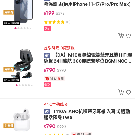
幕保護貼(適用iPhone 11-17/Pro/Pro Max)
199
免運券
$
$
398
(6)
登記
聲學降噪 0感延遲
【DA】M10真無線電競藍芽耳機 HIFI環
繞聲 24H續航 360度聽聲辨位 BSMI NCC認
證
790
免運券
$
$
990
僅剩
5
組
登記
ANC主動降噪
T116Ai ANC抗噪藍牙耳機 入耳式 通勤
通話降噪TWS
790
免運券
$
$
990