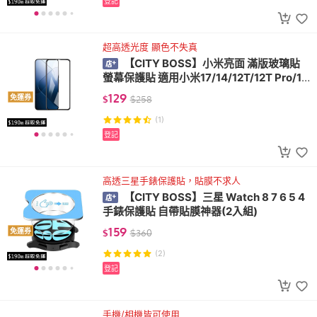
登記
超高透光度 顯色不失真
【CITY BOSS】小米亮面 滿版玻璃貼
螢幕保護貼 適用小米17/14/12T/12T Pro/12
Lite/11/11T Pro
129
免運券
$
$
258
(1)
登記
高透三星手錶保護貼，貼膜不求人
【CITY BOSS】三星 Watch 8 7 6 5 4
手錶保護貼 自帶貼膜神器(2入組)
159
免運券
$
$
360
(2)
登記
手機/相機皆可使用