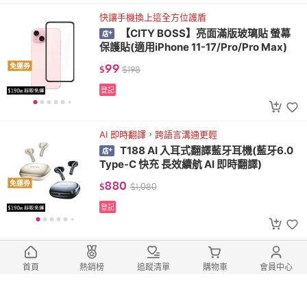
快讓手機換上這全方位護盾
【CITY BOSS】亮面滿版玻璃貼 螢幕
保護貼(適用iPhone 11-17/Pro/Pro Max)
99
免運券
$
$
198
登記
AI 即時翻譯，跨語言溝通更輕
T188 AI 入耳式翻譯藍牙耳機(藍牙6.0
Type-C 快充 長效續航 AI 即時翻譯)
880
免運券
$
$
1,080
登記
入耳式設計，舒適配戴
遊戲藍牙耳機 Awei T188 真無線耳機
首頁
熱銷榜
追蹤清單
購物車
會員中心
藍牙6.0 低延遲 入耳式耳機 Type-C快充 高
清音質
790
免運券
$
$
990