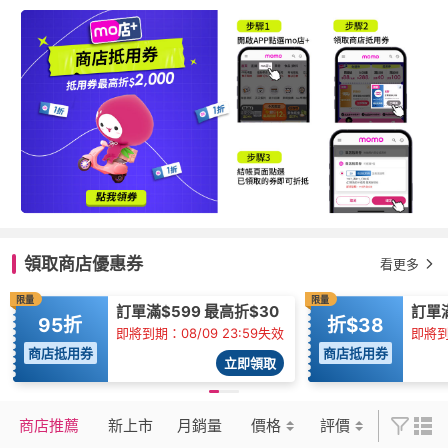
領取商店優惠券
看更多
限量
限量
訂單滿$599 最高折$30
訂單
95折
折$38
即將到期：08/09 23:59失效
即將到
商店抵用券
商店抵用券
立即領取
商店推薦
新上市
月銷量
價格
評價