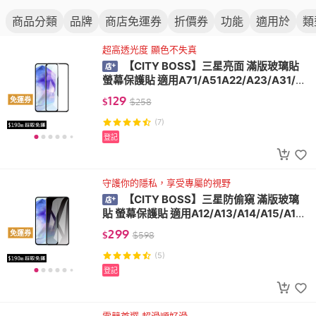
商品分類
品牌
商店免運券
折價券
功能
適用於
類
超高透光度 顯色不失真
【CITY BOSS】三星亮面 滿版玻璃貼
螢幕保護貼 適用A71/A51A22/A23/A31/A
32/A52/A52/A55/4G/5G
129
免運券
$
$
258
(7)
登記
守護你的隱私，享受專屬的視野
【CITY BOSS】三星防偷窺 滿版玻璃
貼 螢幕保護貼 適用A12/A13/A14/A15/A16/
A20/A23/A24/A25/A30/A32/A33/A34/
299
免運券
$
$
598
A42/A50/A51/A52/A52S/A53/A54/A5
5/A71/4G/5G
(5)
登記