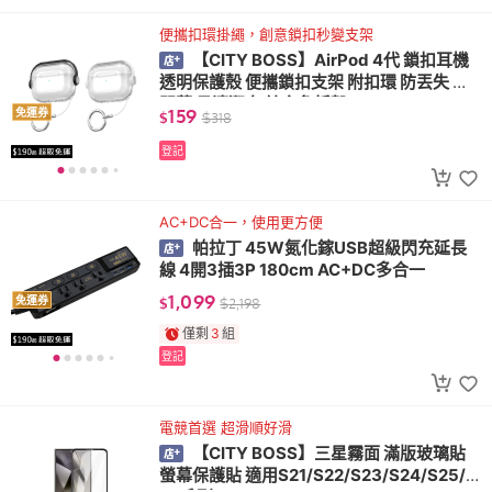
便攜扣環掛繩，創意鎖扣秒變支架
【CITY BOSS】AirPod 4代 鎖扣耳機
透明保護殼 便攜鎖扣支架 附扣環 防丟失 防
開蓋 易清潔 無線充免拆殼
159
免運券
$
$
318
登記
AC+DC合一，使用更方便
帕拉丁 45W氮化鎵USB超級閃充延長
線 4開3插3P 180cm AC+DC多合一
1,099
免運券
$
$
2,198
僅剩
3
組
登記
電競首選 超滑順好滑
【CITY BOSS】三星霧面 滿版玻璃貼
螢幕保護貼 適用S21/S22/S23/S24/S25/S