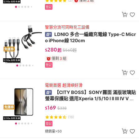
僅剩
2
組
(2)
登記
智慧分流可同時充三設備
LDNIO 多合一編織充電線 Type-C Micr
o iPhone線 120cm
280
免運券
$
起
$
560
起
僅剩
3
組
登記
電競首選 超滑順好滑
【CITY BOSS】SONY霧面 滿版玻璃貼
螢幕保護貼 適用Xperia 1/5/10 I II III IV V VI
VII
169
免運券
$
$
338
(16)
登記
總銷量>50