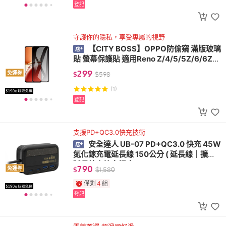
登記
守護你的隱私，享受專屬的視野
【CITY BOSS】OPPO防偷窺 滿版玻璃
貼 螢幕保護貼 適用Reno Z/4/5/5Z/6/6Z/
7/8/R17
299
免運券
$
$
598
(1)
登記
支援PD+QC3.0快充技術
安全達人 UB-07 PD+QC3.0 快充 45W
氮化鎵充電延長線 150公分 ( 延長線｜擴充
延長線｜快充插座 )
790
免運券
$
$
1,580
僅剩
4
組
登記