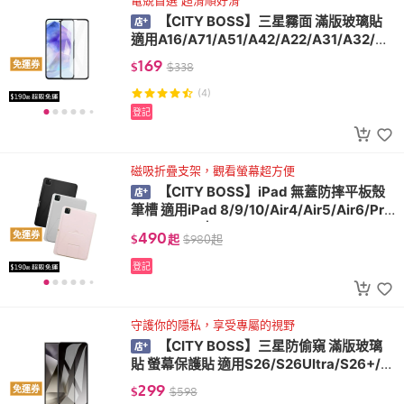
電競首選 超滑順好滑
【CITY BOSS】三星霧面 滿版玻璃貼
適用A16/A71/A51/A42/A22/A31/A32/A5
2/A54/A35/A55
169
免運券
$
$
338
(4)
登記
磁吸折疊支架，觀看螢幕超方便
【CITY BOSS】iPad 無蓋防摔平板殼
筆槽 適用iPad 8/9/10/Air4/Air5/Air6/Pro
11/12.9/13吋
490
免運券
$
起
$
980
起
登記
守護你的隱私，享受專屬的視野
【CITY BOSS】三星防偷窺 滿版玻璃
貼 螢幕保護貼 適用S26/S26Ultra/S26+/S
22/S23/S24/S25/S25+
299
免運券
$
$
598