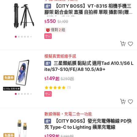
【CITY BOSS】VT-831S 相機手機三
腳架 鋁合金架 直播 自拍桿 單眼 攝影架(贈送
手機夾+收納袋)
550
$
$
1,100
僅剩
2
組
登記
模擬真實紙繪手感
三星類紙膜 黏貼式 適用Tad A10.1/S6 L
ite/S7-S10/FE/A8 10.5/A9+
149
免運券
$
起
$
250
起
(1)
登記
數據傳輸，充電二合一功能
【CITY BOSS】發光充電傳輸線 PD快
充 Type-C to Lighting 蘋果充電線
199
免運券
$
起
$
398
起