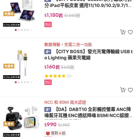
分 iPad平板皮套 適用11/10.9/10.2/9.7/12.
9/13吋
1,180
免運券
$
起
$
1,580
起
登記
數據傳輸，充電二合一功能
【CITY BOSS】發光充電傳輸線 USB t
o Lighting 蘋果充電線
160
免運券
$
起
$
320
起
(2)
登記
NCC 和 BSMI 兩大認證
【DA】DABT10 全彩觸控螢幕 ANC降
噪藍牙耳機 ENC通話降噪 BSMI NCC認證
電競耳機 超長續航
990
免運券
$
$
1,980
僅剩
4
組