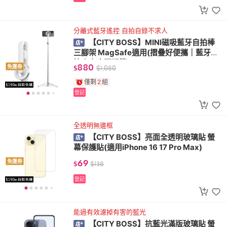
分離式藍牙遙控 自拍自錄不求人
【CITY BOSS】MINI磁吸藍牙自拍棒
三腳架 MagSafe適用(摺疊好便攜｜藍牙遙
控｜高度可調節)
880
免運券
$
$
1,080
僅剩
2
組
登記
全透明無邊框
【CITY BOSS】亮面全透明玻璃貼 螢
幕保護貼(適用iPhone 16 17 Pro Max)
69
免運券
$
$
138
登記
能過有效濾掉有害的藍光
【CITY BOSS】抗藍光滿版玻璃貼 螢