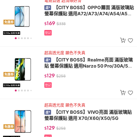
電競首選 超滑順好滑
【CITY BOSS】OPPO霧面 滿版玻璃貼
螢幕保護貼 適用A72/A73/A74/A54/A55/
A5/A9 2020/A31/A55/A57 2022/A98/A
169
免運券
$
$
338
79/4G/5G
登記
超高透光度 顯色不失真
【CITY BOSS】Realme亮面 滿版玻璃
貼 螢幕保護貼 適用Narzo 50 Pro/30A/50
A/50i/50
129
免運券
$
$
258
登記
超高透光度 顯色不失真
【CITY BOSS】VIVO亮面 滿版玻璃貼
螢幕保護貼 適用 X70/X60/X50/5G
129
免運券
$
$
258