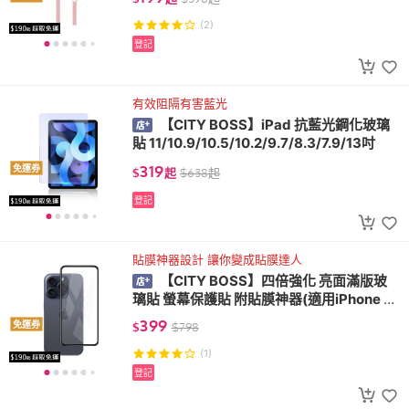
(2)
登記
有效阻隔有害藍光
【CITY BOSS】iPad 抗藍光鋼化玻璃
貼 11/10.9/10.5/10.2/9.7/8.3/7.9/13吋
319
免運券
$
起
$
638
起
登記
貼膜神器設計 讓你變成貼膜達人
【CITY BOSS】四倍強化 亮面滿版玻
璃貼 螢幕保護貼 附貼膜神器(適用iPhone 11
-17/Pro/Pro Max)
399
免運券
$
$
798
(1)
登記