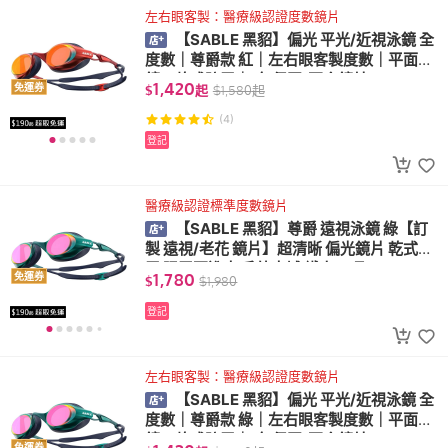
左右眼客製：醫療級認證度數鏡片
【SABLE 黑貂】偏光 平光/近視泳鏡 全
度數｜尊爵款 紅｜左右眼客製度數｜平面
鏡・乾式防霧｜1年保固(不含鏡片)
1,420
免運券
$
起
$
1,580
起
(4)
登記
醫療級認證標準度數鏡片
【SABLE 黑貂】尊爵 遠視泳鏡 綠【訂
製 遠視/老花 鏡片】超清晰 偏光鏡片 乾式防
霧 眼罩不進水 戶外水域 鐵人三項 ZH-700C
1,780
免運券
$
$
1,980
P
登記
左右眼客製：醫療級認證度數鏡片
【SABLE 黑貂】偏光 平光/近視泳鏡 全
度數｜尊爵款 綠｜左右眼客製度數｜平面
鏡・乾式防霧｜1年保固(不含鏡片)
免運券