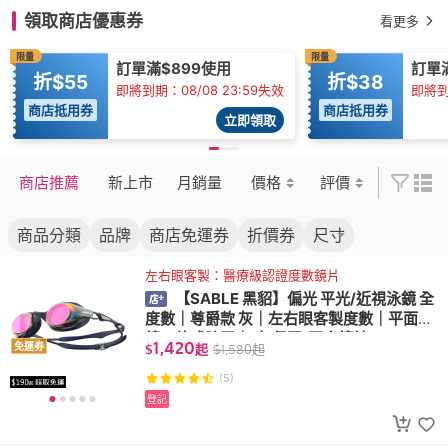
領取商店優惠券
看更多
限量
限量
訂單滿$899使用
訂單
折$55
折$38
即將到期：08/08 23:59失效
即將到
商店抵用券
商店抵用券
立即領取
商店推薦
新上市
月銷量
價格
評價
商品分類
品牌
商店免運券
折價券
尺寸
左右眼客製：醫療級認證度數鏡片
【SABLE 黑貂】偏光 平光/近視泳鏡 全
度數｜尊爵款 灰｜左右眼客製度數｜平面
鏡・乾式防霧｜1年保固(不含鏡片)
1,420
免運券
$
起
$
1,580
起
(5)
登記