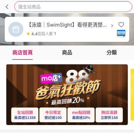
搜全站商品
【泳遠｜SwimSight】看得更清楚，
游得更遠！
追蹤人數
1
4.4
商店首頁
商品
分類