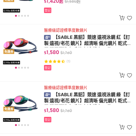
1,420
$
起
$
1,580
起
登記
醫療級認證標準度數鏡片
【SABLE 黑貂】競速 遠視泳鏡 紅【訂
製 遠視/老花 鏡片】超清晰 偏光鏡片 乾式防
霧 眼罩不進水 戶外水域 鐵人三項 ZH-700R
1,580
免運券
$
$
1,760
P
(1)
登記
醫療級認證標準度數鏡片
【SABLE 黑貂】競速 遠視泳鏡 綠【訂
製 遠視/老花 鏡片】超清晰 偏光鏡片 乾式防
霧 眼罩不進水 戶外水域 鐵人三項 ZH-700R
1,580
免運券
$
$
1,760
P
登記