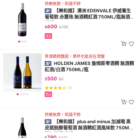
快樂無罪，和諧不醉
【樂和諧】澳洲 EDENVALE 伊威養生
葡萄飲 赤霞珠 無酒精紅酒 750ML/瓶無酒精
送禮 VEGAN
600
$
$
700
登記
零酒精微醺感，舉杯也能自在清醒
HOLDEN JAMES 詹姆斯零酒精 無酒精
紅酒/白酒 750ML/瓶
500
$
$
0
(3)
登記
快樂無罪，和諧不醉
【樂和諧】plus and minus 加減喝 黑
皮諾脫醇葡萄酒 無酒精紅酒風味飲 750ML/
瓶無酒精 送禮
790
$
$
890