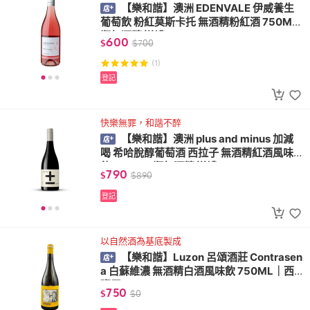
【樂和諧】澳洲 EDENVALE 伊威養生
葡萄飲 粉紅莫斯卡托 無酒精粉紅酒 750ML/
瓶無酒精 送禮 VEGAN
600
$
$
700
(1)
登記
快樂無罪，和諧不醉
【樂和諧】澳洲 plus and minus 加減
喝 希哈脫醇葡萄酒 西拉子 無酒精紅酒風味
飲 750ML/瓶無酒精 送禮
790
$
$
890
登記
以自然酒為基底製成
【樂和諧】Luzon 呂頌酒莊 Contrasen
a 白蘇維濃 無酒精白酒風味飲 750ML｜西
班牙
750
$
$
0