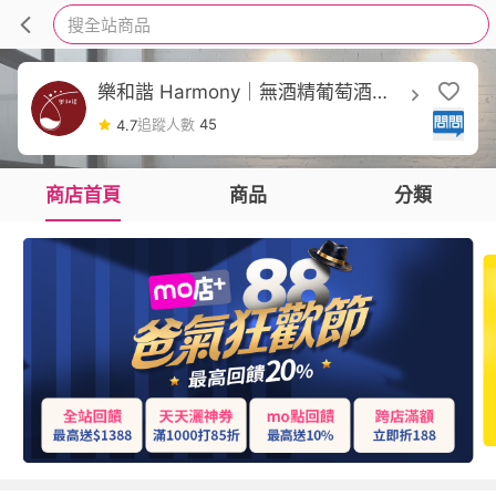
搜全站商品
樂和諧 Harmony｜無酒精葡萄酒｜
無酒精紅酒
追蹤人數
45
4.7
商店首頁
商品
分類