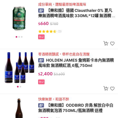
成份單純，體驗最原始啤酒風味
【樂和諧】德國 Clausthaler 0% 夏凡
樂無酒精啤酒風味飲 330ML*12罐 無酒精 V
EGAN
660
$
$
780
(3)
登記
零酒精微醺感，舉杯也能自在清醒
HOLDEN JAMES 詹姆斯卡本內無酒精
風味飲 無酒精紅酒,6瓶,750ml
2,400
$
$
3,600
登記
快樂無罪，和諧不醉
【樂和諧】ODDBIRD 非鳥 解放白中白
無酒精氣泡酒 750ML/瓶無酒精 送禮