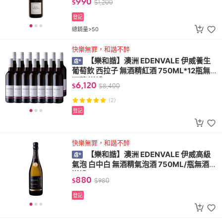
990
$
$
1,200
登記
總銷量>50
快樂無罪，和諧不醉
【樂和諧】澳洲 EDENVALE 伊威養生
葡萄飲 西拉子 無酒精紅酒 750ML*12瓶無
酒精 送禮 VEGAN
6,120
$
$
8,400
(2)
登記
快樂無罪，和諧不醉
【樂和諧】澳洲 EDENVALE 伊威高級
氣泡 白中白 無酒精氣泡酒 750ML/瓶無酒精
送禮 VEGAN
880
$
$
980
登記