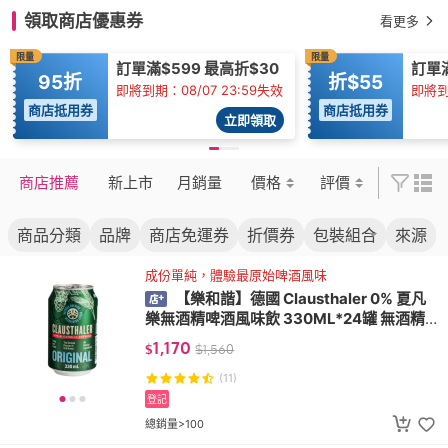
領取商店優惠券
看更多
限量
限量
訂單滿$599 最高折$30
訂單
95折
折$55
即將到期：08/07 23:59失效
即將到期
商店抵用券
商店抵用券
立即領取
商店推薦
新上市
月銷量
價格
評價
商品分類
品牌
商店免運券
折價券
包裝組合
來源
成份單純，體驗最原始啤酒風味
【樂和諧】德國 Clausthaler 0% 夏凡
樂無酒精啤酒風味飲 330ML*24罐 無酒精
VEGAN
1,170
$
$
1,560
(11)
登記
總銷量>100