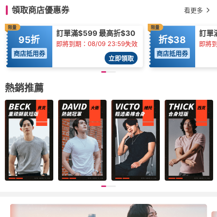
領取商店優惠券
看更多
限量
限量
訂單滿$599 最高折$30
訂單
95折
折$38
即將到期：08/09 23:59失效
即將到
商店抵用券
商店抵用券
立即領取
熱銷推薦