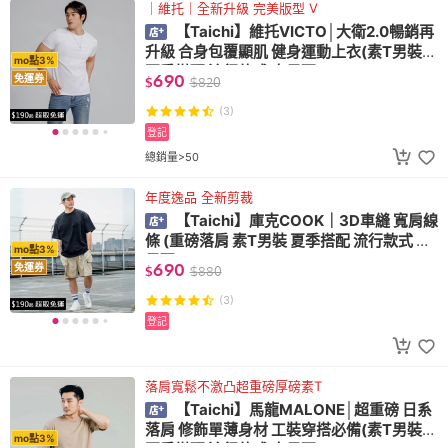
｜維托｜全新升級 完美版型 V
【Taichi】維托VICTO│大衛2.0暢銷再
升級 合身包覆顯肌 健身運動上衣(素T男裝
mo點3%
夏季搭配 流行款式 大尺碼)
690
免運券
$
$
820
(3)
登記
總銷量>50
年度逸品 全新剪裁
【Taichi】庫克COOK｜3D車縫 寬肩線
條 (重磅落肩 素T男裝 夏季搭配 流行款式 大
mo點3%
尺碼)
690
免運券
$
$
880
(3)
登記
落肩寬鬆不激凸超重磅厚磅素T
【Taichi】馬龍MALONE│超重磅 日系
落肩 修飾單薄身材 工裝穿搭必備(素T男裝
mo點3%