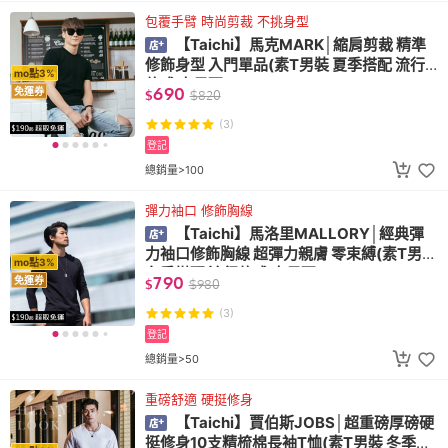
包覆手臂 時尚剪裁 不挑身型
【Taichi】馬克MARK│縮肩剪裁 精準
修飾身型 入門單品(素T男裝 夏季搭配 流行
mo點3%
款式 大尺碼)
690
免運券
$
$
820
(3)
登記
總銷量>100
彈力袖口 修飾胸線
【Taichi】馬洛里MALLORY│經典彈
力袖口修飾胸線 超彈力親膚 零束縛(素T男裝
mo點3%
冬季搭配 流行款式 大尺碼)
790
免運券
$
$
980
(3)
登記
總銷量>50
重磅舒適 硬挺修身
【Taichi】賈伯斯JOBS│超重磅厚磅硬
挺修身10支精梳棉長袖T恤(素T男裝 冬季搭