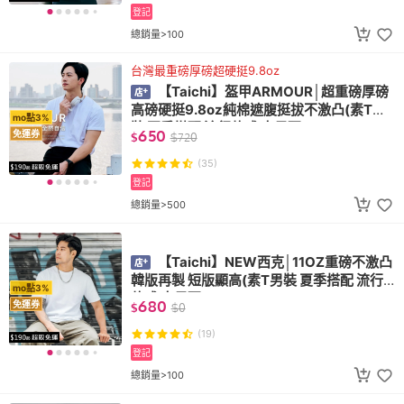
登記
總銷量>100
台灣最重磅厚磅超硬挺9.8oz
【Taichi】盔甲ARMOUR│超重磅厚磅
高磅硬挺9.8oz純棉遮腹挺拔不激凸(素T男
mo點3%
裝 夏季搭配 流行款式 大尺碼)
650
免運券
$
$
720
(35)
登記
總銷量>500
【Taichi】NEW西克│11OZ重磅不激凸
韓版再製 短版顯高(素T男裝 夏季搭配 流行
mo點3%
款式 大尺碼)
680
免運券
$
$
0
(19)
登記
總銷量>100