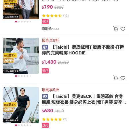
mo點3%
配 流行款式 大尺碼)
790
免運券
$
$
880
(13)
登記
總銷量>100
最高享9折
【Taichi】麂皮絨帽T 挺版不邋遢 打造
你的完美輪廓 HOODIE
mo點3%
1,480
免運券
$
$
1,680
登記
最高享9折
【Taichi】貝克BECK｜重磅羅紋 合身
顯肌 短版衣長 健身必備上衣(素T男裝 夏季
mo點3%
搭配 流行款式 合身款)
680
免運券
$
$
880
(2)
登記