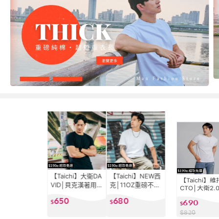
【Taichi】大衛DA
【Taichi】NEW西
【Taichi】維
VID│貝克漢著用
克│11OZ重磅不激
CTO│大衛2.
包覆上胸 合身顯
凸 韓版再製 短版
再升級 合身
650
680
690
肌 運動健身必備
$
顯高(素T男裝 夏
$
顯肌 健身運
$
上衣(素T男裝 夏
季搭配 流行款式
衣(素T男裝 
$
820