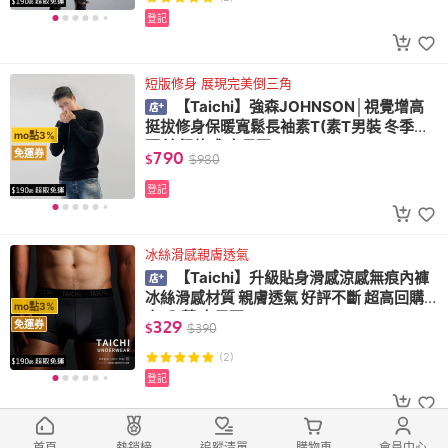
登記
短版修身 展現完美倒三角
【Taichi】強森JOHNSON│視覺增高
挺拔修身保暖寬鬆長袖素T(素T男裝 冬季搭
mo點3%
配 流行款式 大尺碼)
790
免運券
$
$
980
登記
冰絲滑感親膚透氣
【Taichi】升級貼身滑感涼感無痕內褲
冰絲滑感材質 親膚透氣 好評不斷 超高回購
mo點3%
率(內著 大尺碼)
329
免運券
$
$
390
(2)
登記
都會女伶U領顯腰 T 修身剪裁
首頁
熱銷榜
追蹤清單
購物車
會員中心