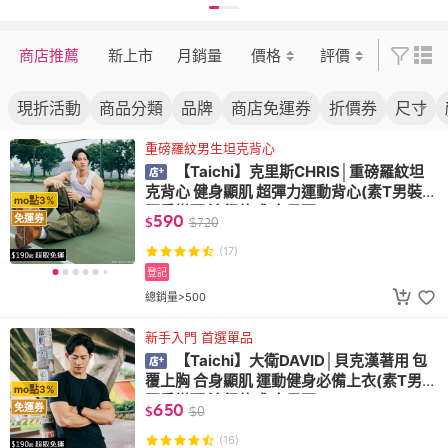
季搭配 流行款式
大尺碼)
搭配 流行款式
尺碼)
大尺碼)
商店推薦
新上市
月銷量
價格
評價
現折活動
商品分類
品牌
商店免運券
折價券
尺寸
重磅羅紋男生坦克背心
【Taichi】克里斯CHRIS│重磅羅紋坦
克背心 健身顯肌 超彈力運動背心(素T男裝
mo點3%
夏季搭配 流行款式 大尺碼)
590
免運券
$
$
720
(17)
登記
總銷量>500
新手入門 首選單品
【Taichi】大衛DAVID│貝克漢著用 包
覆上胸 合身顯肌 運動健身必備上衣(素T男裝
mo點3%
夏季搭配 流行款式 大尺碼)
650
免運券
$
$
0
(16)