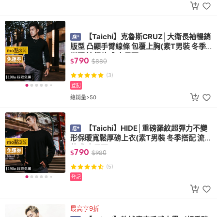
【Taichi】克魯斯CRUZ│大衛長袖暢銷
版型 凸顯手臂線條 包覆上胸(素T男裝 冬季
mo點3%
搭配 流行款式 大尺碼)
790
免運券
$
$
880
(3)
登記
總銷量>50
【Taichi】HIDE│重磅羅紋超彈力不變
形保暖寬鬆厚磅上衣(素T男裝 冬季搭配 流行
mo點3%
款式 大尺碼)
790
免運券
$
$
980
(5)
登記
最高享9折