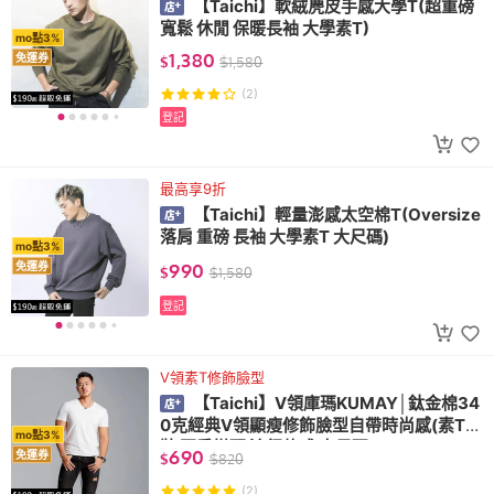
【Taichi】軟絨麂皮手感大學T(超重磅
寬鬆 休閒 保暖長袖 大學素T)
mo點3%
1,380
免運券
$
$
1,580
(2)
登記
最高享9折
【Taichi】輕量澎感太空棉T(Oversize
落肩 重磅 長袖 大學素T 大尺碼)
mo點3%
990
免運券
$
$
1,580
登記
V領素T修飾臉型
【Taichi】V領庫瑪KUMAY│鈦金棉34
0克經典V領顯瘦修飾臉型自帶時尚感(素T男
mo點3%
裝 夏季搭配 流行款式 大尺碼)
690
免運券
$
$
820
(2)