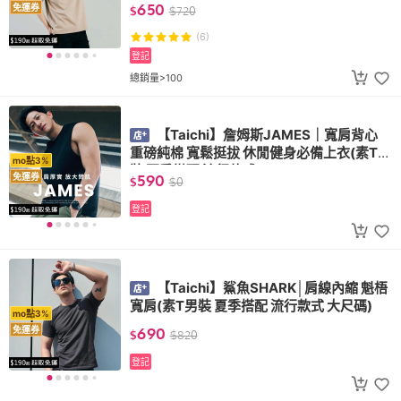
夏季搭配 流行款式 大尺碼)
650
免運券
$
$
720
(6)
登記
總銷量>100
【Taichi】詹姆斯JAMES｜寬肩背心
重磅純棉 寬鬆挺拔 休閒健身必備上衣(素T男
mo點3%
裝 夏季搭配 流行款式)
590
免運券
$
$
0
登記
【Taichi】鯊魚SHARK│肩線內縮 魁梧
寬肩(素T男裝 夏季搭配 流行款式 大尺碼)
mo點3%
690
免運券
$
$
820
登記