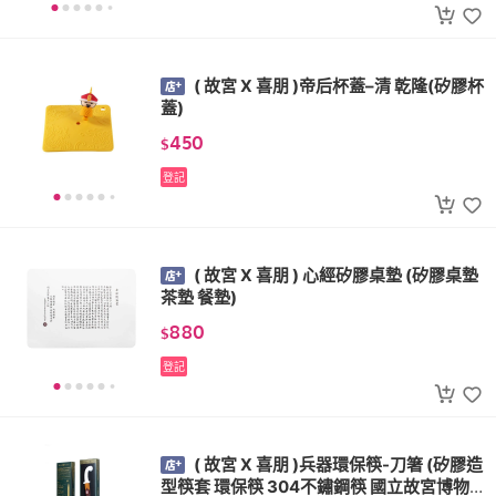
( 故宮 X 喜朋 )帝后杯蓋–清 乾隆(矽膠杯
蓋)
450
$
登記
( 故宮 X 喜朋 ) 心經矽膠桌墊 (矽膠桌墊
茶墊 餐墊)
880
$
登記
( 故宮 X 喜朋 )兵器環保筷-刀箸 (矽膠造
型筷套 環保筷 304不鏽鋼筷 國立故宮博物