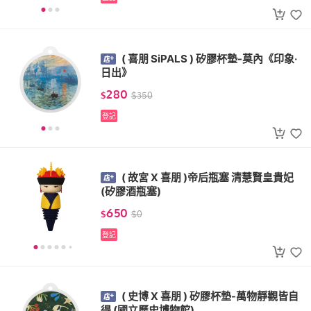
( 喜朋 SiPALS ) 矽膠杯墊-莫內《印象‧
日出》
280
$
$
350
登記
( 故宮 X 喜朋 )帝后瓶塞 清慧賢皇貴妃
(矽膠酒瓶塞)
650
$
$
0
登記
( 史博 X 喜朋 ) 矽膠杯墊-萬物靜觀皆自
得 (國立歷史博物館)