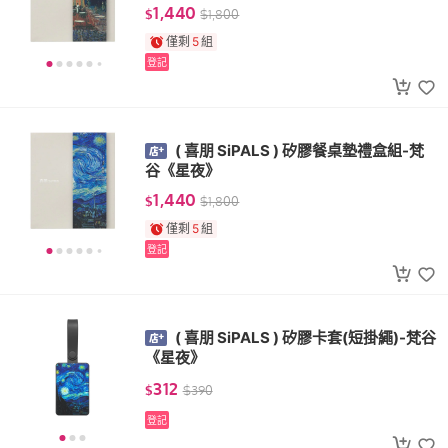
1,440
$
$
1,800
僅剩
5
組
登記
( 喜朋 SiPALS ) 矽膠餐桌墊禮盒組-梵
谷《星夜》
1,440
$
$
1,800
僅剩
5
組
登記
( 喜朋 SiPALS ) 矽膠卡套(短掛繩)-梵谷
《星夜》
312
$
$
390
登記