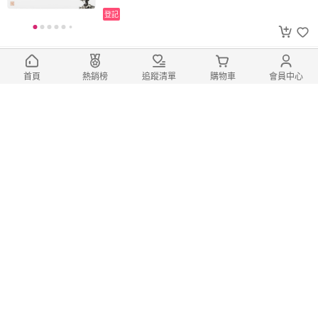
登記
( 史博 X 喜朋 )矽膠餐墊-題拐子馬圖(國
首頁
熱銷榜
追蹤清單
購物車
會員中心
立歷史博物館)
790
$
$
0
登記
( 史博 X 喜朋 )矽膠餐桌墊禮盒組-萬物
靜觀皆自得(國立歷史博物館)(內含矽膠餐墊
+矽膠隔熱墊+矽膠杯墊各1)
1,680
$
$
0
登記