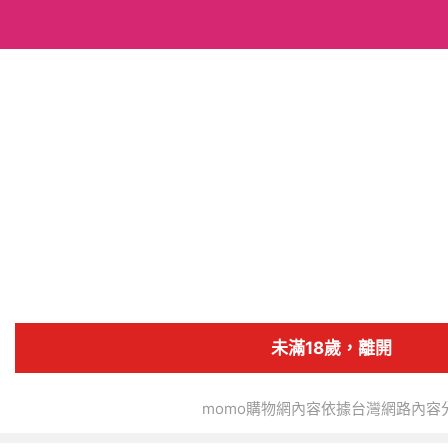
搜全站商品
福睿得 健康生活
追蹤人數
121
4.6
商店首頁
商品
分類
未滿18歲，離開
momo購物網內容依據台灣網路內