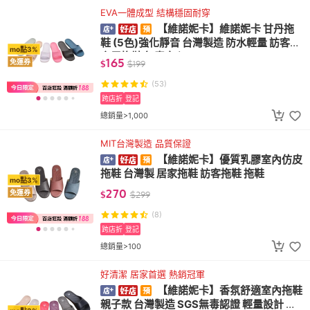
EVA一體成型 結構穩固耐穿
【維諾妮卡】維諾妮卡 甘丹拖
鞋 (5色)強化靜音 台灣製造 防水輕量 訪客拖
mo點3%
家居拖鞋 無毒安心
165
免運券
$
$
199
(53)
跨店折
登記
總銷量>1,000
MIT台灣製造 品質保證
【維諾妮卡】優質乳膠室內仿皮
拖鞋 台灣製 居家拖鞋 訪客拖鞋 拖鞋
mo點3%
270
免運券
$
$
299
(8)
跨店折
登記
總銷量>100
好清潔 居家首選 熱銷冠軍
【維諾妮卡】香氛舒適室內拖鞋
親子款 台灣製造 SGS無毒認證 輕量設計 防