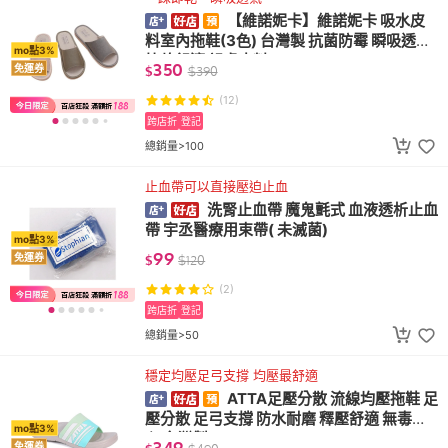
【維諾妮卡】維諾妮卡 吸水皮
料室內拖鞋(3色) 台灣製 抗菌防霉 瞬吸透氣
mo點3%
快乾舒適 親膚皮料
350
免運券
$
$
390
(12)
跨店折
登記
總銷量>100
止血帶可以直接壓迫止血
洗腎止血帶 魔鬼氈式 血液透析止血
帶 宇丞醫療用束帶( 未滅菌)
mo點3%
99
免運券
$
$
120
(2)
跨店折
登記
總銷量>50
穩定均壓足弓支撐 均壓最舒適
ATTA足壓分散 流線均壓拖鞋 足
壓分散 足弓支撐 防水耐磨 釋壓舒適 無毒安
mo點3%
心 台灣製
349
免運券