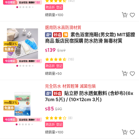
(40)
跨店折
登記
總銷量>100
選用防水高防滑材質
素色浴室拖鞋(男女款) MIT認證
商品 飯店民宿採購 防水防滑 無毒材質
mo點3%
139
免運券
$
$
169
(16)
跨店折
登記
總銷量>50
完全防水 材質輕薄 滅菌包裝
貼立舒 防水透氣敷料 (含紗布)(6x
7cm 5片) / (10x12cm 3片)
mo點3%
85
免運券
$
$
90
(8)
跨店折
登記
總銷量>100