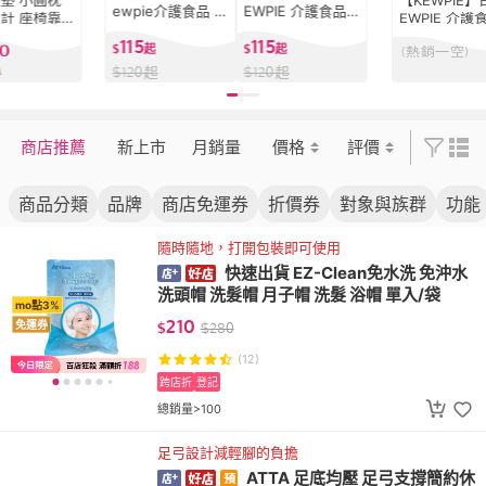
墊 小圓枕
【KEWPIE】
ewpie介護食品 Y
EWPIE 介護食品 Y
計 座椅靠
EWPIE 介護
4-17 野菜鱈魚時
4-16野菜鮭魚時蔬
腰坐墊 辦公
4-15野菜豚
115
115
60
蔬 75g
$
起
75g
$
起
(熱銷一空)
和式坐墊
75g
$
120
起
$
120
起
0
商店推薦
新上市
月銷量
價格
評價
商品分類
品牌
商店免運券
折價券
對象與族群
功能
隨時隨地，打開包裝即可使用
快速出貨 EZ-Clean免水洗 免沖水
洗頭帽 洗髮帽 月子帽 洗髮 浴帽 單入/袋
mo點3%
210
免運券
$
$
280
(12)
跨店折
登記
總銷量>100
足弓設計減輕腳的負擔
ATTA 足底均壓 足弓支撐簡約休