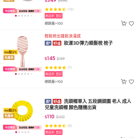
$
$
490
(13)
跨店折
登記
總銷量>100
輕鬆梳出蓬鬆浪漫感
妝漾3D彈力順髮梳 梳子
mo點3%
145
免運券
$
$
199
(7)
跨店折
登記
總銷量>100
洗頭帽單入 五段調頭圍 老人 成人
兒童洗頭帽 顏色隨機出貨
mo點3%
110
免運券
$
$
150
(6)
跨店折
登記