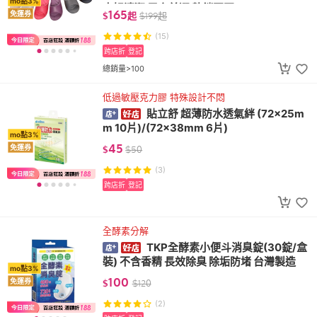
mo點3%
水好清潔 居家首選 熱銷冠軍
165
免運券
$
起
$
199
起
(15)
跨店折
登記
總銷量>100
低過敏壓克力膠 特殊設計不悶
貼立舒 超薄防水透氣絆 (72x25m
m 10片)/(72x38mm 6片)
mo點3%
45
免運券
$
$
50
(3)
跨店折
登記
全酵素分解
TKP全酵素小便斗消臭錠(30錠/盒
裝) 不含香精 長效除臭 除垢防堵 台灣製造
mo點3%
100
免運券
$
$
120
(2)