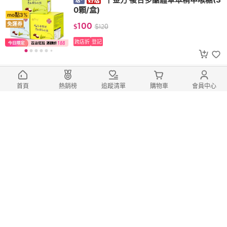
0顆/盒)
mo點3%
100
免運券
$
$
120
跨店折
登記
日本原裝進口 IDDSI等級
日本BALANCE沛能思 能量補給果
首頁
熱銷榜
追蹤清單
購物車
會員中心
凍水 (150g*6包) 介護食品
mo點3%
580
免運券
$
$
600
跨店折
登記
單腳只有118g，穿著輕盈無負
【維諾妮卡】維諾妮卡 類氣墊舒服
鞋(4色) 輕量透氣 柔軟包覆 防水易清 釋放壓
mo點3%
力 足弓支撐 軟Q厚底
350
免運券
$
$
390
(17)
跨店折
登記