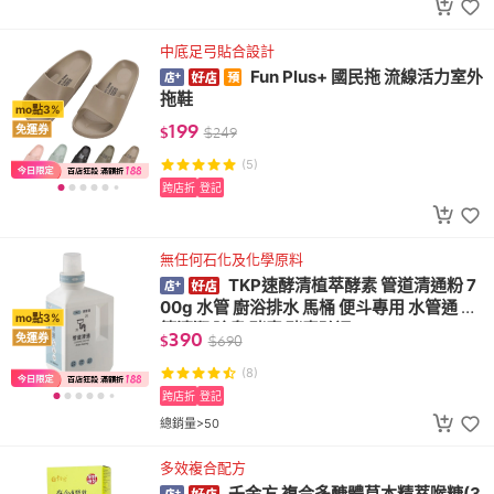
中底足弓貼合設計
Fun Plus+ 國民拖 流線活力室外
拖鞋
mo點3%
199
免運券
$
$
249
(5)
跨店折
登記
無任何石化及化學原料
TKP速酵清植萃酵素 管道清通粉 7
00g 水管 廚浴排水 馬桶 便斗專用 水管通 水
mo點3%
管清潔 除臭 酵素 酵素疏通
390
免運券
$
$
690
(8)
跨店折
登記
總銷量>50
多效複合配方
千金方 複合多醣體草本精萃喉糖(3