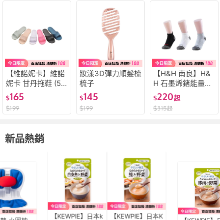
【維諾妮卡】維諾
妝漾3D彈力順髮梳
【H&H 南良】H&
妮卡 甘丹拖鞋 (5
梳子
H 石墨烯鍺能量襪
色)強化靜音 台灣
立體機能運動襪 運
165
145
220
$
$
$
起
製造 防水輕量 訪
動襪 石墨烯鍺襪
$
199
$
199
$
315
起
客拖 家居拖鞋 無
襪子
毒安心
新品熱銷
【KEWPIE】日本k
【KEWPIE】日本K