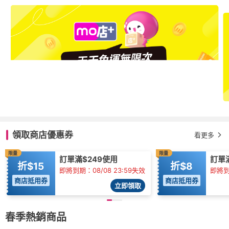
領取商店優惠券
看更多
限量
限量
訂單滿$249使用
訂單
折$15
折$8
即將到期：08/08 23:59失效
即將到
商店抵用券
商店抵用券
立即領取
春季熱銷商品