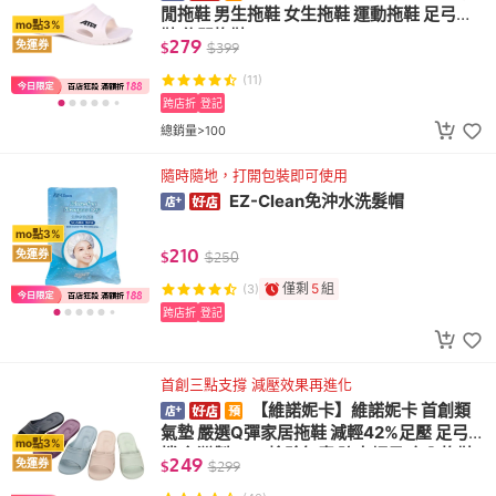
閒拖鞋 男生拖鞋 女生拖鞋 運動拖鞋 足弓拖
mo點3%
鞋 休閒拖鞋
279
免運券
$
$
399
(11)
跨店折
登記
總銷量>100
隨時隨地，打開包裝即可使用
EZ-Clean免沖水洗髮帽
mo點3%
210
免運券
$
$
250
僅剩
5
組
(3)
跨店折
登記
首創三點支撐 減壓效果再進化
【維諾妮卡】維諾妮卡 首創類
氣墊 嚴選Q彈家居拖鞋 減輕42%足壓 足弓支
mo點3%
撐 台灣製 SGS檢驗無毒 防水輕量 室內拖鞋
249
免運券
$
$
299