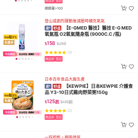
跨店折
登記
總銷量>100
登山或劇烈運動後減壓時補充氧氣
【E-GMED 醫技】醫技 E-G MED
氧氣瓶 O2氧氣隨身瓶 (9000C.C /瓶)
mo點3%
158
免運券
$
$
250
(3)
跨店折
登記
日本百年食品大廠生產
【KEWPIE】日本KEWPIE 介護食
品 Y3-10日式雞肉野菜粥150g
mo點3%
125
免運券
$
起
$
130
起
(2)
跨店折
登記
一踩即乾，瞬吸透氣