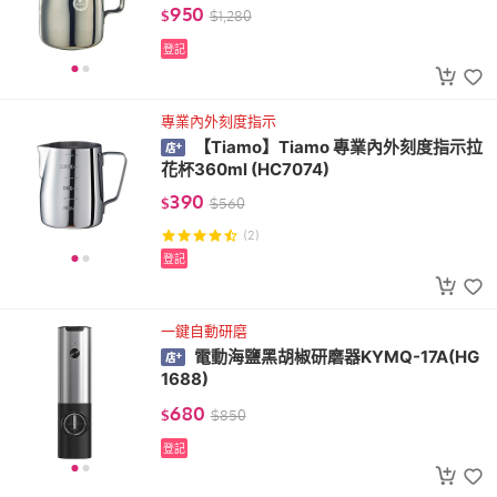
950
$
$
1,280
登記
專業內外刻度指示
【Tiamo】Tiamo 專業內外刻度指示拉
花杯360ml (HC7074)
390
$
$
560
(2)
登記
一鍵自動研磨
電動海鹽黑胡椒研磨器KYMQ-17A(HG
1688)
680
$
$
850
登記