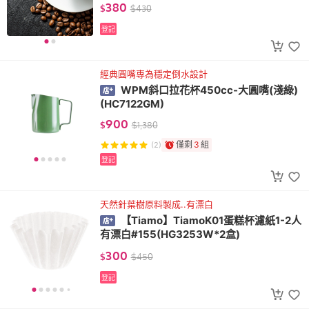
380
$
$
430
登記
經典圓嘴專為穩定倒水設計
WPM斜口拉花杯450cc-大圓嘴(淺綠)
(HC7122GM)
900
$
$
1,380
僅剩
3
組
(2)
登記
天然針葉樹原料製成..有漂白
【Tiamo】TiamoK01蛋糕杯濾紙1-2人
有漂白#155(HG3253W*2盒)
300
$
$
450
登記