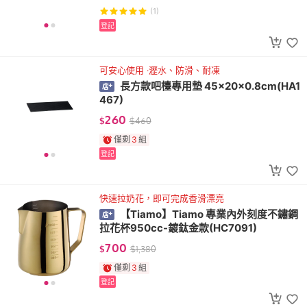
(1)
登記
可安心使用 ‧瀝水、防滑、耐凍
長方款吧檯專用墊 45x20x0.8cm(HA1
467)
260
$
$
460
僅剩
3
組
登記
快速拉奶花，即可完成香滑漂亮
【Tiamo】Tiamo 專業內外刻度不鏽鋼
拉花杯950cc-鍍鈦金款(HC7091)
700
$
$
1,380
僅剩
3
組
登記