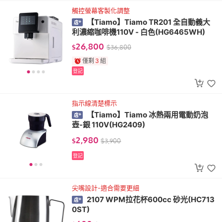
觸控螢幕客製化調整
【Tiamo】Tiamo TR201 全自動義大
利濃縮咖啡機110V - 白色(HG6465WH)
26,800
$
$
36,800
僅剩
3
組
登記
指示線清楚標示
【Tiamo】Tiamo 冰熱兩用電動奶泡
壺-銀 110V(HG2409)
2,980
$
$
3,900
登記
尖嘴設計-適合需要更細
2107 WPM拉花杯600cc 砂光(HC713
0ST)