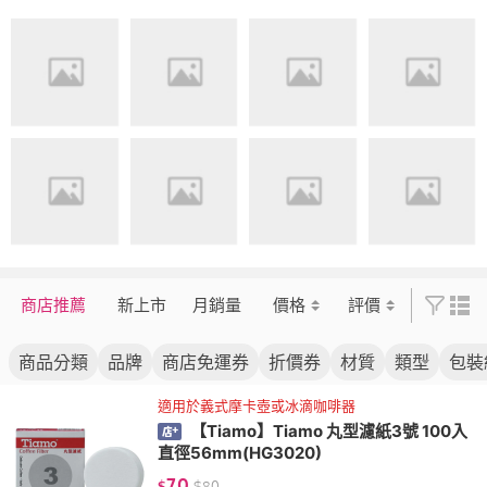
商店推薦
新上市
月銷量
價格
評價
商品分類
品牌
商店免運券
折價券
材質
類型
包裝
適用於義式摩卡壺或冰滴咖啡器
【Tiamo】Tiamo 丸型濾紙3號 100入
直徑56mm(HG3020)
70
$
$
80