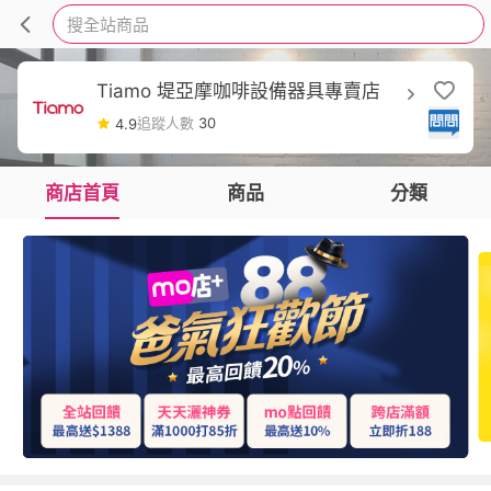
搜全站商品
Tiamo 堤亞摩咖啡設備器具專賣店
追蹤人數
30
4.9
商店首頁
商品
分類