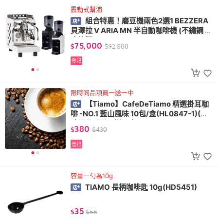
震動式幫浦
組合特惠！磨豆機兩色2選1 BEZZERA
貝澤拉 V ARIA MN 半自動咖啡機 (不鏽鋼 /
方格版) 110V+ WPM ZD-17OD All Ground
75,000
$
$
92,800
磨豆機 110V (霧黑/消光白)
登記
限時同品項買一送一中
【Tiamo】CafeDeTiamo 精選掛耳咖
啡 -NO.1 藍山風味 10包/盒(HL0847-1)(限
時同品項買一送一中)
380
$
$
430
登記
容量一勺為10g
TIAMO 長柄咖啡匙 10g(HD5451)
35
$
$
55