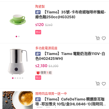
陶瓷製
【Tiamo】35號-卡布奇諾咖啡杯盤組-
綠色釉250cc(HG3258)
120
$
$
260
登記
多功能電源底座
【Tiamo】Tiamo 電動奶泡壺110V-白
色(HG2425WH)
2,180
$
$
3,200
僅剩
1
組
登記
限時同品項買一送一中
【Tiamo】CafeDeTiamo 精選掛耳咖
啡 -耶加雪夫 10包/盒(HL0846-1)(限時同品
項買一送一中)