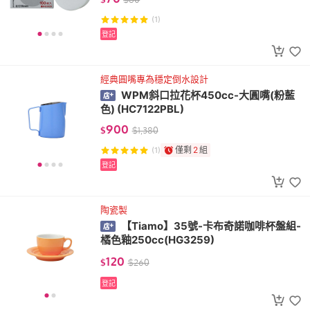
(1)
登記
經典圓嘴專為穩定倒水設計
WPM斜口拉花杯450cc-大圓嘴(粉藍
色) (HC7122PBL)
900
$
$
1,380
僅剩
2
組
(1)
登記
陶瓷製
【Tiamo】35號-卡布奇諾咖啡杯盤組-
橘色釉250cc(HG3259)
120
$
$
260
登記