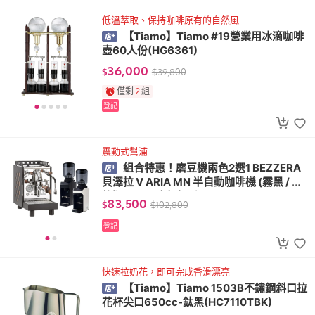
低溫萃取、保持咖啡原有的自然風
【Tiamo】Tiamo #19營業用冰滴咖啡
壺60人份(HG6361)
36,000
$
$
39,800
僅剩
2
組
登記
震動式幫浦
組合特惠！磨豆機兩色2選1 BEZZERA
貝澤拉 V ARIA MN 半自動咖啡機 (霧黑 / 方
格版) 110V 木柄把手+ WPM ZD-17OD All
83,500
$
$
102,800
Ground 磨豆機 110V (霧黑/消光白)
登記
快速拉奶花，即可完成香滑漂亮
【Tiamo】Tiamo 1503B不鏽鋼斜口拉
花杯尖口650cc-鈦黑(HC7110TBK)