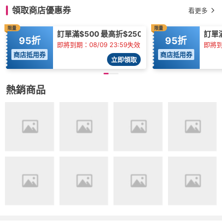
領取商店優惠券
看更多
限量
限量
訂單滿$500 最高折$250
訂單滿
95折
95折
即將到期：08/09 23:59失效
即將到期
商店抵用券
商店抵用券
立即領取
熱銷商品