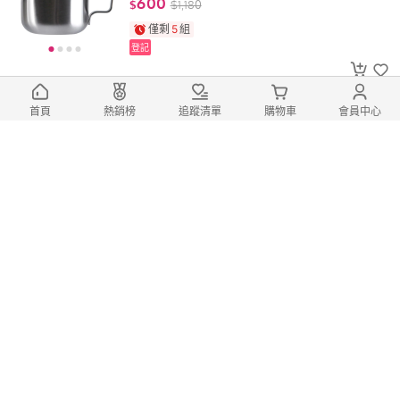
600
$
$
1,180
僅剩
5
組
登記
易清潔、保養方便
首頁
熱銷榜
追蹤清單
購物車
會員中心
【Tiamo】Tiamo 摩卡壺減量片 51mm
(HG2894)
140
$
$
230
登記
低溫萃取、保持咖啡原有的自然風
【Tiamo】Tiamo 營業用雙管冰滴30
人份 (HG2669)
20,000
$
$
23,800
僅剩
4
組
登記