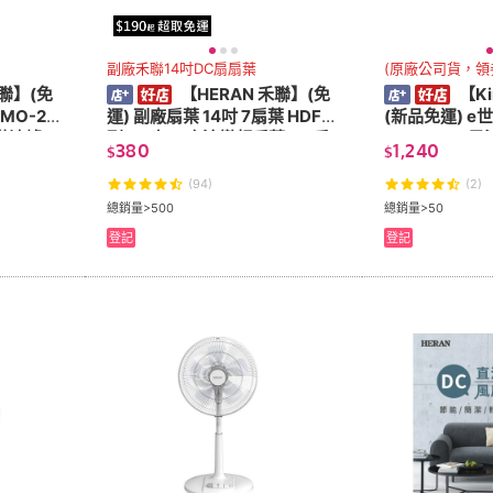
副廠禾聯14吋DC扇扇葉
(原廠公司貨，領
禾聯】(免
【HERAN 禾聯】(免
【Ki
MO-20
運) 副廠扇葉 14吋 7扇葉 HDF系
(新品免運) e世健康 迷你榨汁機
微波爐 7
列 14吋DC直流變頻扇葉 DC扇
EX-001SS 
380
1,240
$
$
葉 風扇葉片 風扇扇葉
(94)
(2)
總銷量>500
總銷量>50
登記
登記