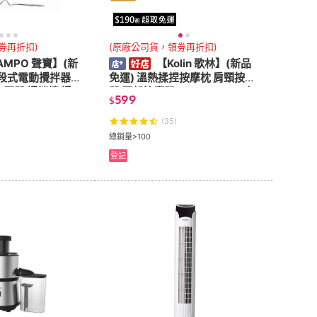
劵再折扣)
(原廠公司貨，領劵再折扣)
AMPO 聲寶】(新
【Kolin 歌林】(新品
5段式電動攪拌器 Z
免運) 溫熱揉捏按摩枕 肩頸按摩
動打蛋器 攪拌棒 攪
器 腰部按摩器 KMA-HC100 車
599
$
打泡器
家兩用
(35)
總銷量>100
登記