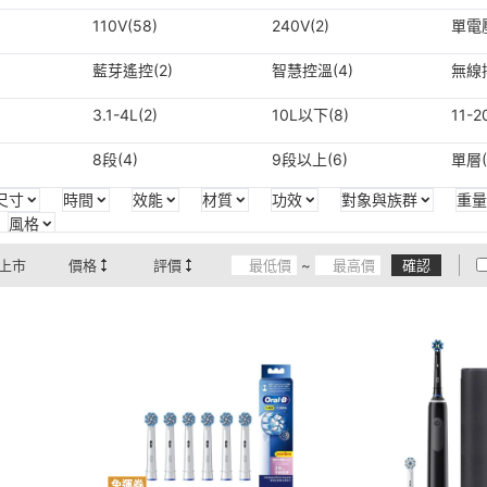
110V(58)
240V(2)
單電壓
藍芽遙控(2)
智慧控溫(4)
無線搖
3.1-4L(2)
10L以下(8)
11-2
8段(4)
9段以上(6)
單層(
尺寸
時間
效能
材質
功效
對象與族群
重量
風格
上市
價格
評價
~
確認
免運券