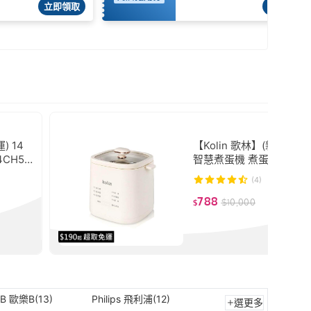
立即領取
立即領取
) 14
【Kolin 歌林】(新品免運
CH52
智慧煮蛋機 煮蛋器 (KHL-
掛風扇 A
2) 蒸蛋機 蒸蛋器 温泉蛋
(4)
788
$
10,000
$
-B 歐樂B(13)
Philips 飛利浦(12)
選更多