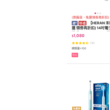
(原廠貨，免運領劵再折扣)
【HERAN 
運 領劵再折扣) 14吋
掛扇 HLF-14CH52A 
1,080
$
扇 循環扇 壁掛風扇 AC
(18)
總銷量>100
登記
免運券