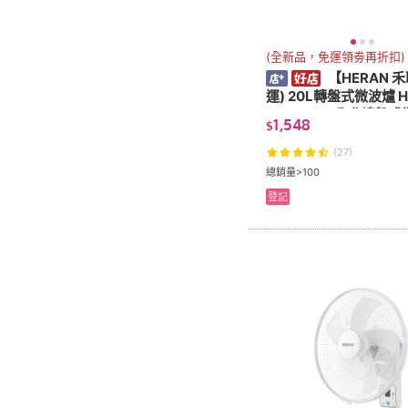
(全新品，免運領劵再折扣)
【HERAN 
運) 20L轉盤式微波爐 H
MD01T 20公升轉盤式
1,548
$
60W 5段火力
(27)
總銷量>100
登記