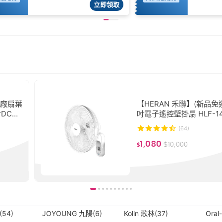
立即領取
副廠扇葉
【HERAN 禾聯】(新品免運
吋DC直
吋電子遙控壁掛扇 HLF-14
葉片 風
A 壁扇 電風扇 循環扇 壁
(64)
C壁扇
1,080
$
10,000
$
(54)
JOYOUNG 九陽(6)
Kolin 歌林(37)
Oral