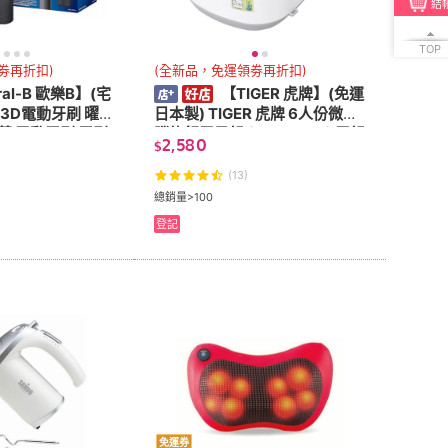
結
TOP
劵再折扣)
(全新品，免運領劵再折扣)
al-B 歐樂B】(宅
【TIGER 虎牌】(免運
 3D電動牙刷 曜
日本製) TIGER 虎牌 6人份微電
藍 電動牙刷 牙刷
腦炊飯電子鍋 (JBX-B10R) 電鍋
2,580
$
飯鍋 六人份電子鍋
(13)
總銷量>100
登記
免運券