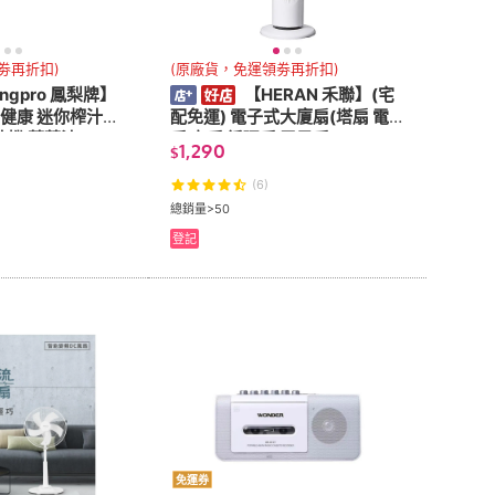
劵再折扣)
(原廠貨，免運領劵再折扣)
ngpro 鳳梨牌】
【HERAN 禾聯】(宅
配免運) 電子式大廈扇(塔扇 電
果汁機 蔬菜汁
扇 立扇 循環扇 電風扇 HRF-32
1,290
$
TP020)
(6)
總銷量>50
登記
免運券