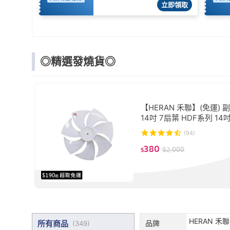
立即領取
◎精選發燒貨◎
【HERAN 禾聯】(免運) 
14吋 7扇葉 HDF系列 14
流變頻扇葉 DC扇葉 風扇
(94)
扇扇葉
380
$
2,000
$
HERAN 禾聯
所有商品
品牌
(
349
)