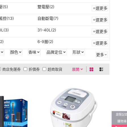
(5)
雙電壓(2)
選更多
控(13)
自動斷電(7)
選更多
0L(3)
31-40L(2)
選更多
2)
6-9層(2)
選更多
顏色
香味
品牌定位
形狀
更多
商店免運券
折價券
超商取貨
展開
0利率
商品有量
有影片
貨到付款
低溫宅配
現折活動
5
4
及以上
3
及以上
2
及以上
1
及以上
瀏覽記
購物車