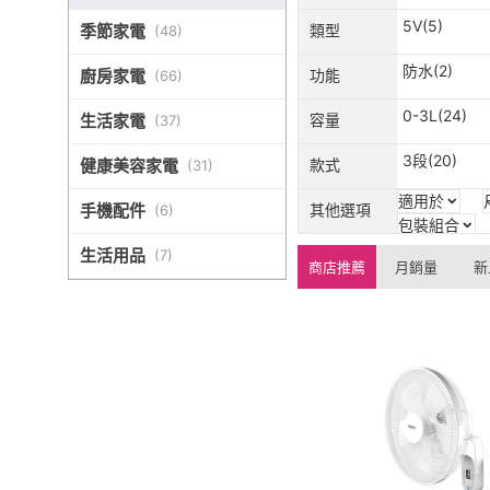
5V(5)
季節家電
類型
(
48
)
防水(2)
廚房家電
功能
(
66
)
0-3L(24)
生活家電
容量
(
37
)
3段(20)
健康美容家電
款式
(
31
)
適用於
手機配件
其他選項
(
6
)
包裝組合
生活用品
(
7
)
商店推薦
月銷量
新