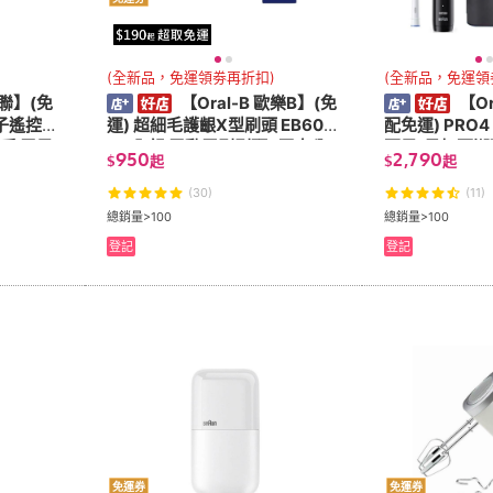
(全新品，免運領劵再折扣)
(全新品，免運領
禾聯】(免
【Oral-B 歐樂B】(免
【Or
電子遙控壁
運) 超細毛護齦X型刷頭 EB60-
配免運) PRO4
壁扇 電風
6 6入組 電動牙刷刷頭 (原廠公
石黑/貝加爾湖
950
2,790
$
起
$
起
壁扇
司貨) 電動牙刷 牙刷
(原廠公司貨)
(30)
(11)
總銷量>100
總銷量>100
登記
登記
免運券
免運券