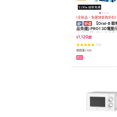
(全新品，免運領劵再折扣)
【Oral-B 
品免運) PRO1 3D電動
白/孔雀藍 (原廠公司貨)
1,120
$
起
刷 牙刷
(22)
總銷量>100
登記