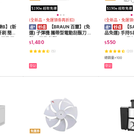
(全新品，免運領劵再折扣)
(全新品，免運領
歐樂B】(新
【BRAUN 百靈】(免
【S
牙刷 簡約
運) 子彈機 攜帶型電動刮鬍刀 電
品免運) 手持
 電動牙
鬍刀 電動刮鬍刀 M1010/M101
S-L6201L 
1,480
550
$
$
1/M1012 刮鬍刀
拌機 打蛋機 
(5)
(20)
總銷量>100
登記
登記
免運券