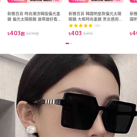
款
新雅百貨 時尚潮流韓版偏光墨
新雅百貨 韓國明星款偏光太陽
新雅
鏡 偏光太陽眼鏡 誰帶誰好看
眼鏡 大框時尚墨鏡 男女適用
國
大框顯小臉 共十款 抗紫外線
防眩光 抗UV400
鏡 
(10)
(防眩光 遮陽)
遮陽
403
403
4
$
499
$
490
$
起
$
$
起