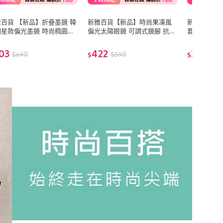
百貨 【新品】折疊墨鏡 韓
新雅百貨【新品】時尚果凍風
新雅百貨 M
明星款偏光墨鏡 時尚橢圓墨
偏光太陽眼鏡 可調式鏡腳 抗藍
套鏡 Polar
多色可選 男女適用 (防眩光
光變色鏡 輕量明星款墨鏡 抗紫
超無感太陽眼
 眼鏡族首選)
外線UV400(防眩光 遮陽)
線UV400
03
422
394
$
690
$
590
$
49
$
$