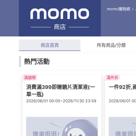
新雅百貨商行-太陽眼鏡/老花
momo購物網
鏡專賣店
商店
綜合評分
4.8
(
239
則評
商店首頁
所有商品/分類
熱門活動
滿額贈
滿件折
消費滿399即贈鏡片清潔液(一
一件92折,
單一瓶)
2026/08/01 00:00~2026/11/30 23:59
2026/06/01 0