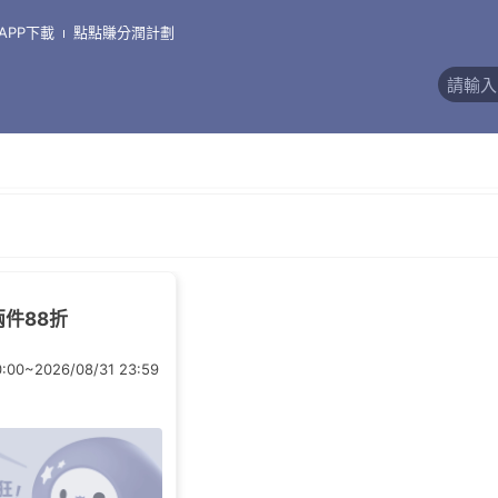
眼鏡/護目鏡/濾藍光眼
APP下載
點點賺分潤計劃
價)
兩件88折
0:00~2026/08/31 23:59