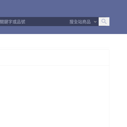
追蹤人數
286
問問回應率
100%
商品數量
794
搜全站商品
商店簡介
退換貨須知