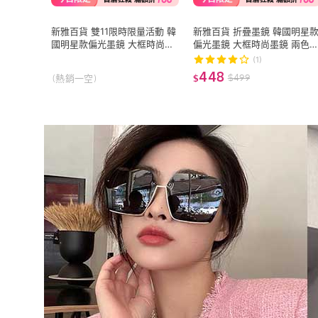
新雅百貨 雙11限時限量活動 韓
新雅百貨 折疊墨鏡 韓國明星
國明星款偏光墨鏡 大框時尚太
偏光墨鏡 大框時尚墨鏡 兩色
陽眼鏡 三種款式一次擁有 偏
男女適用 抗紫外線UV400(防
(1)
光/抗紫外線/遮陽/防曬
眩光 遮陽 眼鏡族首選)
448
$
499
(熱銷一空)
$