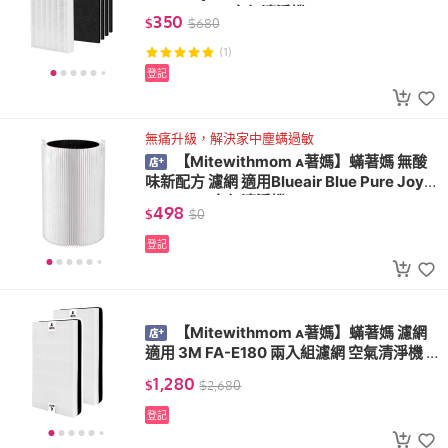
TW HRF-R1 空氣清淨機
350
$
$
680
(1)
登記
無痛升級，解決家中塵螨過敏
【Mitewithmom 著媽】蟎著媽 無酸
味新配方 濾網 適用Blueair Blue Pure Joy S
411 3210 空氣清淨機
498
$
$
0
登記
【Mitewithmom 著媽】蟎著媽 濾網
適用 3M FA-E180 兩入組濾網 空氣清淨機 U
300-F
1,280
$
$
2,680
登記