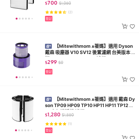
700
$
$
1,080
(2)
登記
【Mitewithmom 著媽】適用 Dyson
戴森 吸塵器 V10 SV12 後置濾網 台美版本 長
版 969082-01 969082 濾網
299
$
$
0
登記
【Mitewithmom 著媽】適用 戴森 Dy
son TP09 HP09 TP10 HP11 HP11 TP12 HP
12 空氣清淨機 濾網
1,280
$
$
1,880
(1)
登記