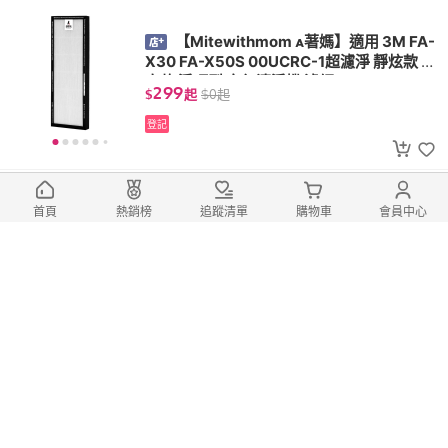
【Mitewithmom 著媽】適用 3M FA-
X30 FA-X50S 00UCRC-1超濾淨 靜炫款 靜
音款 淨巧型 空氣清淨機 濾網
299
$
起
$
0
起
登記
【Mitewithmom 著媽】濾網 適用 3
首頁
熱銷榜
追蹤清單
購物車
會員中心
M FA-T10AB 極淨型 空氣清淨機 T10AB-O
RF T10AB-F
480
$
起
$
0
起
登記
【Mitewithmom 著媽】適用 安麗 A
mway Atmosphere Mini 小台 第三代 1247
46T 空氣清淨機 包含RFID晶片 濾網
2,480
$
$
0