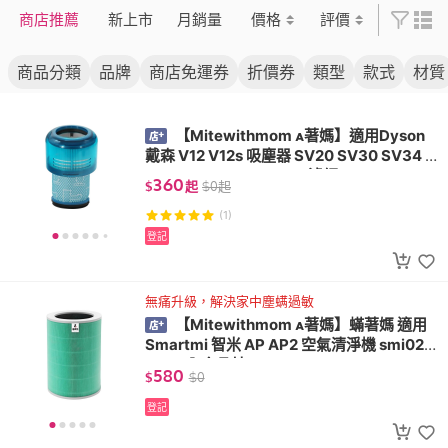
商店推薦
新上市
月銷量
價格
評價
商品分類
品牌
商店免運券
折價券
類型
款式
材質
【Mitewithmom 著媽】適用Dyson
戴森 V12 V12s 吸塵器 SV20 SV30 SV34 S
V35 SV44 SV46 SV49 濾網
360
$
起
$
0
起
(1)
登記
無痛升級，解決家中塵螨過敏
【Mitewithmom 著媽】蟎著媽 適用
Smartmi 智米 AP AP2 空氣清淨機 smi02 s
mi03 內含晶片RFID
580
$
$
0
登記