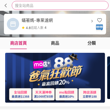
搜全站商品
蟎著媽-專業濾網
追蹤人數
4
4.8
商店首頁
商品
分類