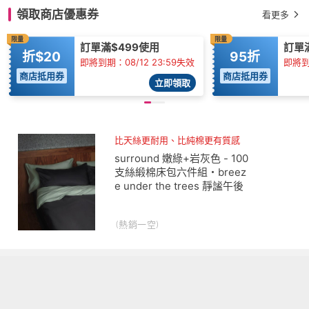
領取商店優惠券
看更多
限量
限量
訂單滿$499使用
訂單滿
折$20
95折
即將到期：08/12 23:59失效
即將到期
商店抵用券
商店抵用券
立即領取
比天絲更耐用、比純棉更有質感
surround 嫩綠+岩灰色 - 100
支絲緞棉床包六件組・breez
e under the trees 靜謐午後
(熱銷一空)