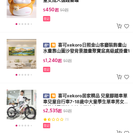
童女成人儲錢蓄罐
450
$
起
$
0
起
登記
喜可xekoro日照金山客廳裝飾畫山
水畫靠山圖沙發背景牆畫聚寶盆高級感掛畫1
1,240
$
起
$
0
起
登記
喜可xekoro居家精品 兒童腳踏車單
車兒童自行車7-18歲中大童學生單車男女孩
碟煞減震腳踏山地車變速車
2,535
$
起
$
0
起
(1)
登記