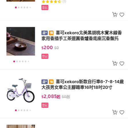
(1)
登記
喜可xekoro北美黑胡桃木實木線香
家用香插手工茶道圓香爐香底座沉香盤托
200
$
$
0
登記
喜可xekoro新款自行車6-7-8-14歲
大孩男女車公主腳踏車16吋18吋20寸
2,085
$
起
$
0
起
登記