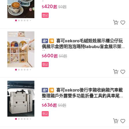
杯
420
$
起
$
0
起
登記
喜可xekoro毛絨娃娃展示櫃公仔玩
偶展示盒透明泡泡瑪特labubu盲盒展示架收
納
600
$
起
$
0
起
登記
喜可xekoro後行李箱收納箱汽車載
整理箱戶外露營多功能折疊工具釣具車尾儲
物箱
636
$
起
$
0
起
登記