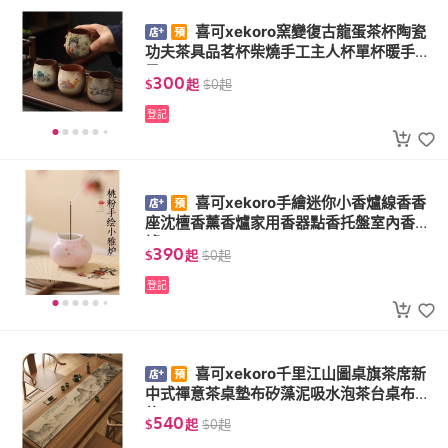
喜可xekoro窯變復古龍蛋茶杯陶瓷
功夫茶具品茗杯柴燒手工主人杯單杯暖手杯
子
300
$
起
$
0
起
登記
喜可xekoro手繪迷你小香爐線香香
座沈檀香薰香爐家用香器點香托盤室內香薰
爐
390
$
起
$
0
起
登記
喜可xekoro千里江山圖桌旗茶席新
中式禪意茶桌墊布矽藻泥吸水泡茶台桌布長
條
540
$
起
$
0
起