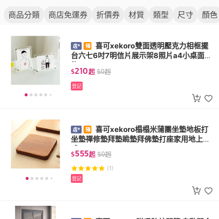
商品分類
商店免運券
折價券
材質
類型
尺寸
顏色
喜可xekoro雙面透明壓克力相框擺
台六七6吋7明信片展示架8照片a4小桌面擺
飾
210
$
起
$
0
起
登記
喜可xekoro榻榻米蒲團坐墊地板打
坐墊禪修墊拜墊跪墊拜佛墊打座家用地上日
式
555
$
起
$
0
起
(1)
登記