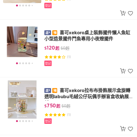
登記
喜可xekoro桌上裝飾擺件懶人魚缸
小型造景擺件鬥魚專用小夜燈擺件
120
$
起
$
0
起
(1)
登記
喜可xekoro拉布布掛飾展示盒旋轉
透明labubu毛絨公仔玩偶手辦盲盒收納展示
架
750
$
起
$
0
起
(1)
登記