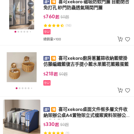
喜可xekoro 磁吸防蚊門簾 自動閉合
免打孔 紗門防蟲透氣隔間門簾
760
$
起
$
0
起
(16)
登記
總銷量>100
喜可xekoro廚房蔥薑蒜收納籃壁掛
仿藤編織籃復古手提小籃水果籃花籃雞蛋籃
218
$
起
$
0
起
登記
喜可xekoro桌面文件框多層文件收
納架辦公桌A4置物架立式檔案資料架辦公室
工位文件夾
330
$
起
$
0
起
(1)