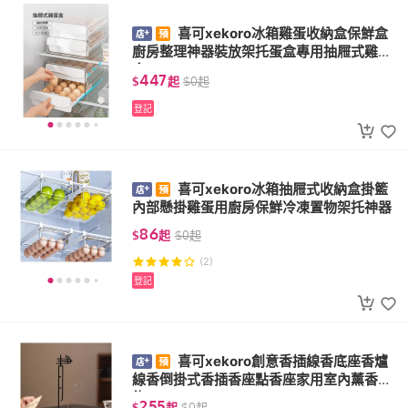
喜可xekoro冰箱雞蛋收納盒保鮮盒
廚房整理神器裝放架托蛋盒專用抽屜式雞蛋
盒
447
$
起
$
0
起
登記
喜可xekoro冰箱抽屜式收納盒掛籃
內部懸掛雞蛋用廚房保鮮冷凍置物架托神器
86
$
起
$
0
起
(2)
登記
喜可xekoro創意香插線香底座香爐
線香倒掛式香插香座點香座家用室內薰香擺
飾
255
$
起
$
0
起