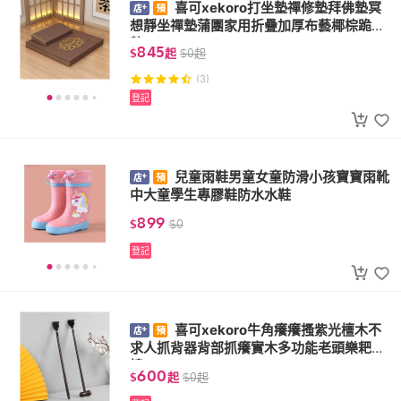
喜可xekoro打坐墊禪修墊拜佛墊冥
想靜坐禪墊蒲團家用折疊加厚布藝椰棕跪拜
墊
845
$
起
$
0
起
(3)
登記
兒童雨鞋男童女童防滑小孩寶寶雨靴
中大童學生專膠鞋防水水鞋
899
$
$
0
登記
喜可xekoro牛角癢癢搔紫光檀木不
求人抓背器背部抓癢實木多功能老頭樂耙子
撓
600
$
起
$
0
起