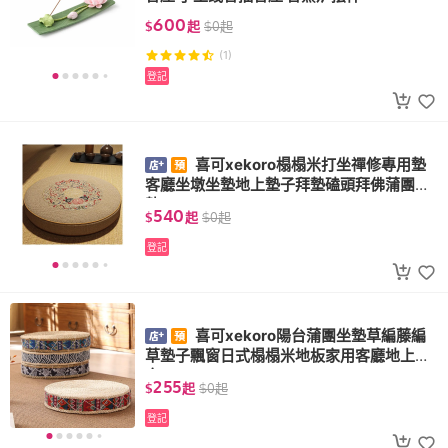
600
$
起
$
0
起
(1)
登記
喜可xekoro榻榻米打坐禪修專用墊
客廳坐墩坐墊地上墊子拜墊磕頭拜佛蒲團跪
墊
540
$
起
$
0
起
登記
喜可xekoro陽台蒲團坐墊草編藤編
草墊子飄窗日式榻榻米地板家用客廳地上臥
室
255
$
起
$
0
起
登記