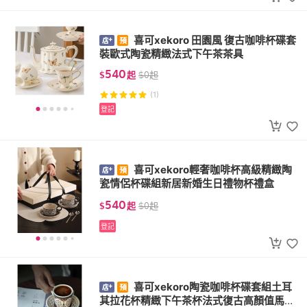
喜可xekoro 田園風 復古咖啡杯碟套
裝歐式陶瓷精緻法式下午茶茶具
540
$
起
$
0
起
(1)
登記
喜可xekoro輕奢咖啡杯高級精緻陶
瓷情侶杯碟組新居新婚生日禮物杯禮盒
540
$
起
$
0
起
登記
喜可xekoro陶瓷咖啡杯碟套組土耳
其拉花杯精緻下午茶杯法式復古高顏值馬克