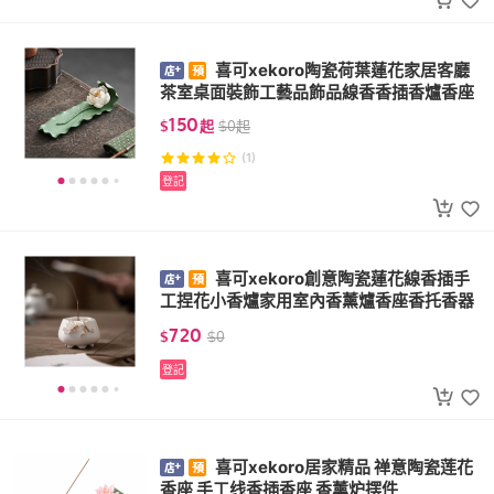
喜可xekoro陶瓷荷葉蓮花家居客廳
茶室桌面裝飾工藝品飾品線香香插香爐香座
150
$
起
$
0
起
(1)
登記
喜可xekoro創意陶瓷蓮花線香插手
工捏花小香爐家用室內香薰爐香座香托香器
720
$
$
0
登記
喜可xekoro居家精品 禅意陶瓷莲花
香座 手工线香插香座 香薰炉摆件