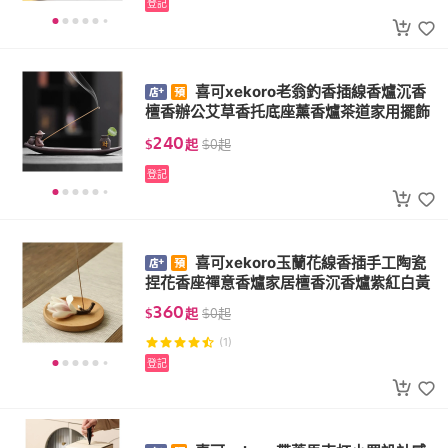
登記
喜可xekoro老翁釣香插線香爐沉香
檀香辦公艾草香托底座薰香爐茶道家用擺飾
240
$
起
$
0
起
登記
喜可xekoro玉蘭花線香插手工陶瓷
捏花香座禪意香爐家居檀香沉香爐紫紅白黃
360
$
起
$
0
起
(1)
登記