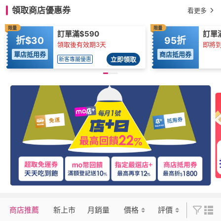
領取商店優惠券
看更多
限量
限量
訂單滿$590
訂單滿
折$30
95折
領取後有效期3天
即將到
單店抵用券
商店抵用券
立即領取
新客專屬優惠
商店推薦
新上市
月銷量
價格
評價