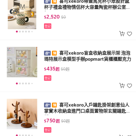
喜可xekoro帶蓋馬克杯小眾設計感
杯子禮盒禮物情侶杯大容量陶瓷杯辦公室水
杯
2,520
$
$
0
登記
喜可xekoro盲盒收納盒展示架 泡泡
瑪特展示盒模型手辦popmart貨櫃櫃壓克力
435
$
起
$
0
起
登記
喜可xekoro入戶鑰匙掛架創意仙人
掌實木收納盒進門口桌面置物架玄關鑰匙掛
架
750
$
起
$
0
起
登記