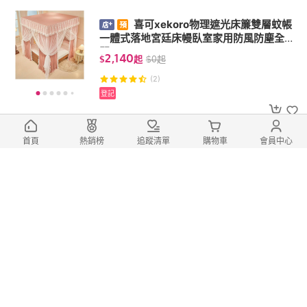
喜可xekoro物理遮光床簾雙層蚊帳
一體式落地宮廷床幔臥室家用防風防塵全封
閉
2,140
$
起
$
0
起
(2)
登記
首頁
熱銷榜
追蹤清單
購物車
會員中心
喜可xekoro包包收納神器壓克力分
隔板衣櫃分格整理盒透明展示架不變形掛包
架
238
$
起
$
0
起
登記
喜可xekoro美式簡約大尺寸復古相
框空框A3a4裝裱框掛牆拼圖素描油畫客製
畫框
375