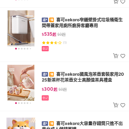
喜可xekoro窄縫壁掛式垃圾桶衛生
間帶蓋家用廁所廚房客廳專用
535
$
起
$
0
起
(1)
登記
喜可xekoro國風泡茶壺套裝家用20
25新茶杯花茶壺女士高顏值茶具禮盒
300
$
起
$
0
起
登記
喜可xekoro大容量存錢筒只進不出